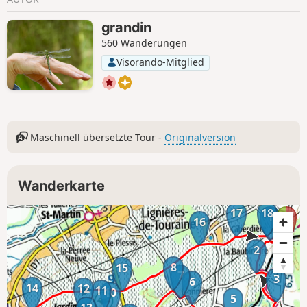
grandin
560 Wanderungen
Visorando-Mitglied
Maschinell übersetzte Tour -
Originalversion
Wanderkarte
17
18
1
16
2
8
15
7
3
6
14
12
11
10
5