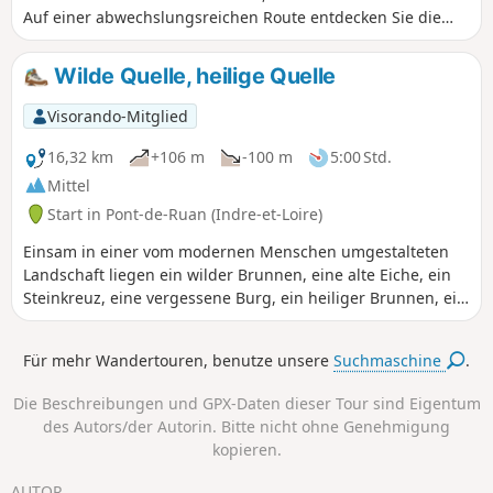
Auf einer abwechslungsreichen Route entdecken Sie die
Weiler des Dorfes mit ihren zahlreichen Höhlenwohnungen,
in denen viele aktive Korbflechter leben, das Schloss
Wilde Quelle, heilige Quelle
Château du Petit Boulay und die umliegende Landschaft mit
ihren vielen Bächen und Wäldern.
Visorando-Mitglied
16,32 km
+106 m
-100 m
5:00 Std.
Mittel
Start in Pont-de-Ruan (Indre-et-Loire)
Einsam in einer vom modernen Menschen umgestalteten
Landschaft liegen ein wilder Brunnen, eine alte Eiche, ein
Steinkreuz, eine vergessene Burg, ein heiliger Brunnen, ein
Waschhaus, ein Oratorium, Mühlen – alles Überreste einer
vergangenen Zeit. Um einen langen Straßenabschnitt zu
Für mehr Wandertouren, benutze unsere
Suchmaschine
.
vermeiden, siehe die Variante von (11) bis (14) unter
„Praktische Informationen”.
Die Beschreibungen und GPX-Daten dieser Tour sind Eigentum
des Autors/der Autorin. Bitte nicht ohne Genehmigung
kopieren.
AUTOR