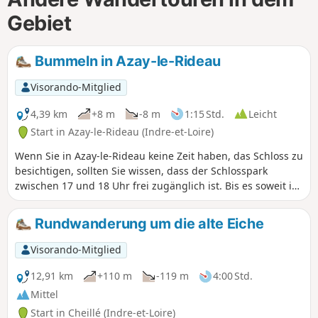
Gebiet
Bummeln in Azay-le-Rideau
Visorando-Mitglied
4,39 km
+8 m
-8 m
1:15 Std.
Leicht
Start in Azay-le-Rideau (Indre-et-Loire)
Wenn Sie in Azay-le-Rideau keine Zeit haben, das Schloss zu
besichtigen, sollten Sie wissen, dass der Schlosspark
zwischen 17 und 18 Uhr frei zugänglich ist. Bis es soweit ist,
schlage ich Ihnen einen Spaziergang vor, um dieses
hübsche kleine Dorf zu entdecken.
Rundwanderung um die alte Eiche
Visorando-Mitglied
12,91 km
+110 m
-119 m
4:00 Std.
Mittel
Start in Cheillé (Indre-et-Loire)