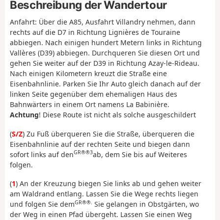
Beschreibung der Wandertour
Anfahrt: Über die A85, Ausfahrt Villandry nehmen, dann
rechts auf die D7 in Richtung Lignières de Touraine
abbiegen. Nach einigen hundert Metern links in Richtung
Vallères (D39) abbiegen. Durchqueren Sie diesen Ort und
gehen Sie weiter auf der D39 in Richtung Azay-le-Rideau.
Nach einigen Kilometern kreuzt die Straße eine
Eisenbahnlinie. Parken Sie Ihr Auto gleich danach auf der
linken Seite gegenüber dem ehemaligen Haus des
Bahnwärters in einem Ort namens La Babinière.
Achtung
! Diese Route ist nicht als solche ausgeschildert
(
S/Z
) Zu Fuß überqueren Sie die Straße, überqueren die
Eisenbahnlinie auf der rechten Seite und biegen dann
GR®®3
sofort links auf den
ab, dem Sie bis auf Weiteres
folgen.
(
1
) An der Kreuzung biegen Sie links ab und gehen weiter
am Waldrand entlang. Lassen Sie die Wege rechts liegen
GR®®.
und folgen Sie dem
Sie gelangen in Obstgärten, wo
der Weg in einen Pfad übergeht. Lassen Sie einen Weg