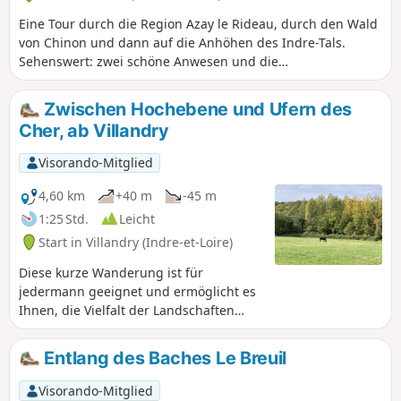
Eine Tour durch die Region Azay le Rideau, durch den Wald
von Chinon und dann auf die Anhöhen des Indre-Tals.
Sehenswert: zwei schöne Anwesen und die
bemerkenswerte Eiche der Kirche von Cheillé.
Zwischen Hochebene und Ufern des
Cher, ab Villandry
Visorando-Mitglied
4,60 km
+40 m
-45 m
1:25 Std.
Leicht
Start in Villandry (Indre-et-Loire)
Diese kurze Wanderung ist für
jedermann geeignet und ermöglicht es
Ihnen, die Vielfalt der Landschaften
rund um das charmante Dorf Villandry
zu entdecken. Sie kommen an einigen
Entlang des Baches Le Breuil
sehr hübschen alten Häusern vorbei,
umrunden das Schloss und seine
Visorando-Mitglied