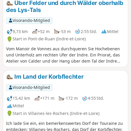
Über Felder und durch Wälder oberhalb
besichtigen. Das Dorf hieß im Mittelalter Colombiers: Als
des Lys-Tals
Erinnerung daran ist der Name der Einwohner geblieben!
Visorando-Mitglied
9,73 km
+52 m
-53 m
2:55 Std.
Mittel
Start in Pont-de-Ruan (Indre-et-Loire)
Vom Manoir de Vonnes aus durchqueren Sie Hochebenen
und Unterholz am rechten Ufer der Indre. Ein Priorat, das
Atelier von Calder und der Hang über dem Tal der Indre
bieten einen schönen Blick auf Saché.
Im Land der Korbflechter
Visorando-Mitglied
15,42 km
+171 m
-172 m
4:55 Std.
Mittel
Start in Villaines-les-Rochers (Indre-et-Loire)
Ich lade Sie ein, ein bemerkenswertes Dorf der Touraine zu
entdecken: Villaines-les-Rochers, das Dorf der Korbflechter.