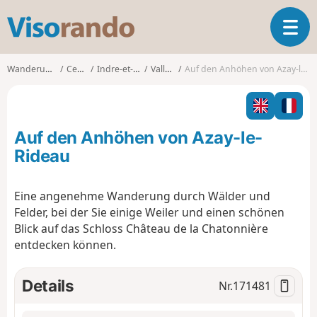
V
T
i
o
s
g
o
Wanderungen
Centre
Indre-et-Loire
Vallères
Auf den Anhöhen von Azay-le-Rideau
g
r
l
a
e
n
n
d
Auf den Anhöhen von Azay-le-
a
o
v
Rideau
i
g
Eine angenehme Wanderung durch Wälder und
a
Felder, bei der Sie einige Weiler und einen schönen
t
i
Blick auf das Schloss Château de la Chatonnière
o
entdecken können.
n
Details
Nr.
171481