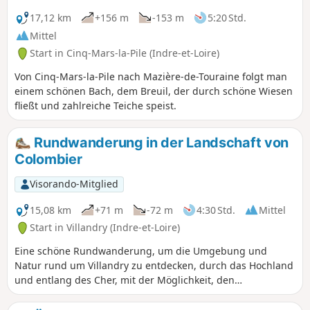
Gärten, nehmen einige schöne, von
Hecken gesäumte Wege und
17,12 km
+156 m
-153 m
5:20 Std.
durchqueren dann einen kleinen Wald,
Mittel
bevor Sie Ihren Spaziergang entlang
Start in Cinq-Mars-la-Pile (Indre-et-Loire)
des Cher beenden. All das in knapp
einer Stunde!
Von Cinq-Mars-la-Pile nach Mazière-de-Touraine folgt man
einem schönen Bach, dem Breuil, der durch schöne Wiesen
fließt und zahlreiche Teiche speist.
Rundwanderung in der Landschaft von
Colombier
Visorando-Mitglied
15,08 km
+71 m
-72 m
4:30 Std.
Mittel
Start in Villandry (Indre-et-Loire)
Eine schöne Rundwanderung, um die Umgebung und
Natur rund um Villandry zu entdecken, durch das Hochland
und entlang des Cher, mit der Möglichkeit, den
Zusammenfluss von Cher und Loire zu besuchen und, wenn
Sie noch Zeit haben, die Gärten und das Schloss zu