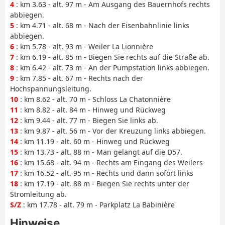
4
: km 3.63 - alt. 97 m - Am Ausgang des Bauernhofs rechts
abbiegen.
5
: km 4.71 - alt. 68 m - Nach der Eisenbahnlinie links
abbiegen.
6
: km 5.78 - alt. 93 m - Weiler La Lionnière
7
: km 6.19 - alt. 85 m - Biegen Sie rechts auf die Straße ab.
8
: km 6.42 - alt. 73 m - An der Pumpstation links abbiegen.
9
: km 7.85 - alt. 67 m - Rechts nach der
Hochspannungsleitung.
10
: km 8.62 - alt. 70 m - Schloss La Chatonnière
11
: km 8.82 - alt. 84 m - Hinweg und Rückweg
12
: km 9.44 - alt. 77 m - Biegen Sie links ab.
13
: km 9.87 - alt. 56 m - Vor der Kreuzung links abbiegen.
14
: km 11.19 - alt. 60 m - Hinweg und Rückweg
15
: km 13.73 - alt. 88 m - Man gelangt auf die D57.
16
: km 15.68 - alt. 94 m - Rechts am Eingang des Weilers
17
: km 16.52 - alt. 95 m - Rechts und dann sofort links
18
: km 17.19 - alt. 88 m - Biegen Sie rechts unter der
Stromleitung ab.
S/Z
: km 17.78 - alt. 79 m - Parkplatz La Babinière
Hinweise