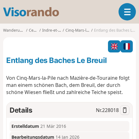
V
T
i
o
s
g
o
Wanderungen
Centre
Indre-et-Loire
Cinq-Mars-la-Pile
Entlang des Baches Le Breuil
g
r
l
a
e
n
n
d
Entlang des Baches Le Breuil
a
o
v
i
Von Cinq-Mars-la-Pile nach Mazière-de-Touraine folgt
g
man einem schönen Bach, dem Breuil, der durch
a
schöne Wiesen fließt und zahlreiche Teiche speist.
t
i
o
Details
Nr.
228018
n
Erstelldatum
21 Mär 2016
Bearbeitungsdatum
14 Jan 2026