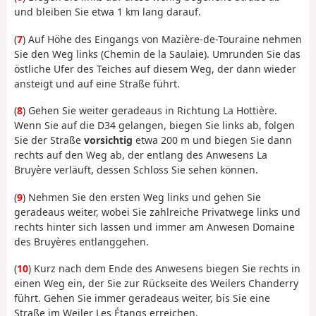
und bleiben Sie etwa 1 km lang darauf.
(
7
) Auf Höhe des Eingangs von Mazière-de-Touraine nehmen
Sie den Weg links (Chemin de la Saulaie). Umrunden Sie das
östliche Ufer des Teiches auf diesem Weg, der dann wieder
ansteigt und auf eine Straße führt.
(
8
) Gehen Sie weiter geradeaus in Richtung La Hottière.
Wenn Sie auf die D34 gelangen, biegen Sie links ab, folgen
Sie der Straße
vorsichtig
etwa 200 m und biegen Sie dann
rechts auf den Weg ab, der entlang des Anwesens La
Bruyère verläuft, dessen Schloss Sie sehen können.
(
9
) Nehmen Sie den ersten Weg links und gehen Sie
geradeaus weiter, wobei Sie zahlreiche Privatwege links und
rechts hinter sich lassen und immer am Anwesen Domaine
des Bruyères entlanggehen.
(
10
) Kurz nach dem Ende des Anwesens biegen Sie rechts in
einen Weg ein, der Sie zur Rückseite des Weilers Chanderry
führt. Gehen Sie immer geradeaus weiter, bis Sie eine
Straße im Weiler Les Étangs erreichen.