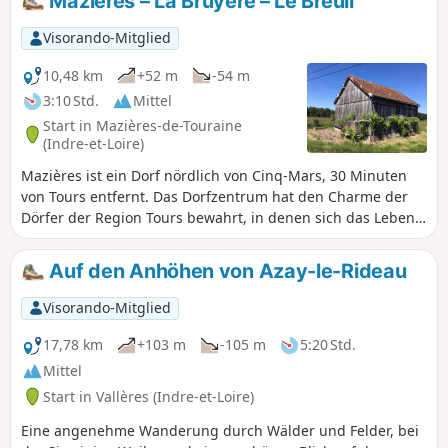
Mazières – La Bruyère – Le Breuil
Visorando-Mitglied
10,48 km
+52 m
-54 m
3:10 Std.
Mittel
Start in Mazières-de-Touraine
(Indre-et-Loire)
Mazières ist ein Dorf nördlich von Cinq-Mars, 30 Minuten
von Tours entfernt. Das Dorfzentrum hat den Charme der
Dörfer der Region Tours bewahrt, in denen sich das Leben
ganz um die Landwirtschaft und die Forstwirtschaft drehte.
Die Route führt durch die Wälder der großen benachbarten
Auf den Anhöhen von Azay-le-Rideau
Anwesen. Es eröffnen sich Ausblicke auf weitläufige
ländliche Landschaften. Der reizvollste Abschnitt ist
Visorando-Mitglied
zweifellos das Tal von Breuil. Eine angenehme Wanderung,
die nicht eintönig ist.
17,78 km
+103 m
-105 m
5:20 Std.
Mittel
Start in Vallères (Indre-et-Loire)
Eine angenehme Wanderung durch Wälder und Felder, bei