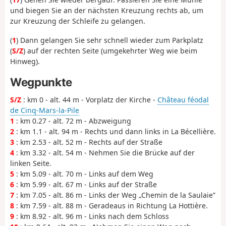
und biegen Sie an der nächsten Kreuzung rechts ab, um
zur Kreuzung der Schleife zu gelangen.
(
1
) Dann gelangen Sie sehr schnell wieder zum Parkplatz
(
S/Z
) auf der rechten Seite (umgekehrter Weg wie beim
Hinweg).
Wegpunkte
S/Z
: km 0 - alt. 44 m - Vorplatz der Kirche -
Château féodal
de Cinq-Mars-la-Pile
1
: km 0.27 - alt. 72 m - Abzweigung
2
: km 1.1 - alt. 94 m - Rechts und dann links in La Bécellière.
3
: km 2.53 - alt. 52 m - Rechts auf der Straße
4
: km 3.32 - alt. 54 m - Nehmen Sie die Brücke auf der
linken Seite.
5
: km 5.09 - alt. 70 m - Links auf dem Weg
6
: km 5.99 - alt. 67 m - Links auf der Straße
7
: km 7.05 - alt. 86 m - Links der Weg „Chemin de la Saulaie”
8
: km 7.59 - alt. 88 m - Geradeaus in Richtung La Hottière.
9
: km 8.92 - alt. 96 m - Links nach dem Schloss