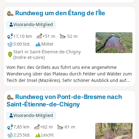
rund um das charmante Dorf Villandry
zu entdecken. Sie kommen an einigen
Rundweg um den Étang de l'Île
sehr hübschen alten Häusern vorbei,
umrunden das Schloss und seine
Visorando-Mitglied
Gärten, nehmen einige schöne, von
Hecken gesäumte Wege und
17,10 km
+51 m
-52 m
durchqueren dann einen kleinen Wald,
5:00 Std.
Mittel
bevor Sie Ihren Spaziergang entlang
Start in Saint-Étienne-de-Chigny
des Cher beenden. All das in knapp
(Indre-et-Loire)
einer Stunde!
Vom Parc des Grillets aus führt uns eine angenehme
Wanderung über das Plateau durch Felder und Wälder zum
Teich der Insel (Mazières). Sehr schöner Ausblick und auf
dem Rückweg gehen wir über die Mühlenstraße durch das
Tal von Breuil, bevor wir wieder das Plateau und unseren
Rundweg von Pont-de-Bresme nach
Ausgangspunkt erreichen. Anmerkung des Moderators vom
Saint-Étienne-de-Chigny
16.08.2021: Problem mit aggressiven Hunden und Besitzern
in Chaslet, obwohl der Weg kommunal ist. Siehe
Visorando-Mitglied
Kommentare am Ende dieser Seite.
7,85 km
+62 m
-61 m
2:25 Std.
Leicht