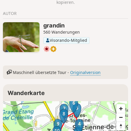
kopieren.
AUTOR
grandin
560 Wanderungen
Visorando-Mitglied
Maschinell übersetzte Tour -
Originalversion
Wanderkarte
6
5
7
8
9
4
10