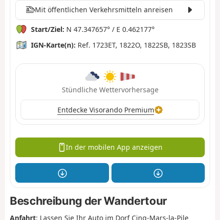
Mit öffentlichen Verkehrsmitteln anreisen
Start/Ziel:
N 47.347657° / E 0.462177°
IGN-Karte(n):
Ref. 1723ET, 1822O, 1822SB, 1823SB
Stündliche Wettervorhersage
Entdecke Visorando Premium
In der mobilen App anzeigen
Beschreibung der Wandertour
Anfahrt
: Lassen Sie Ihr Auto im Dorf Cinq-Mars-la-Pile