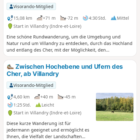
Visorando-Mitglied
15,08 km
+71 m
-72 m
4:30 Std.
Mittel
Start in Villandry (Indre-et-Loire)
Eine schöne Rundwanderung, um die Umgebung und
Natur rund um Villandry zu entdecken, durch das Hochland
und entlang des Cher, mit der Möglichkeit, den
Zusammenfluss von Cher und Loire zu besuchen und, wenn
Sie noch Zeit haben, die Gärten und das Schloss zu
Zwischen Hochebene und Ufern des
besichtigen. Das Dorf hieß im Mittelalter Colombiers: Als
Cher, ab Villandry
Erinnerung daran ist der Name der Einwohner geblieben!
Visorando-Mitglied
4,60 km
+40 m
-45 m
1:25 Std.
Leicht
Start in Villandry (Indre-et-Loire)
Diese kurze Wanderung ist für
jedermann geeignet und ermöglicht es
Ihnen, die Vielfalt der Landschaften