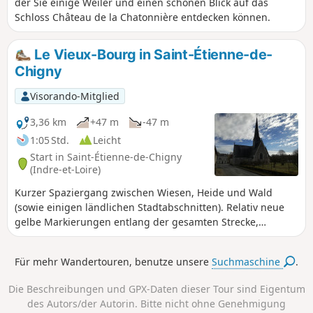
der Sie einige Weiler und einen schönen Blick auf das
Schloss Château de la Chatonnière entdecken können.
Le Vieux-Bourg in Saint-Étienne-de-
Chigny
Visorando-Mitglied
3,36 km
+47 m
-47 m
1:05 Std.
Leicht
Start in Saint-Étienne-de-Chigny
(Indre-et-Loire)
Kurzer Spaziergang zwischen Wiesen, Heide und Wald
(sowie einigen ländlichen Stadtabschnitten). Relativ neue
gelbe Markierungen entlang der gesamten Strecke,
ausschließlich in der auf der Karte angegebenen Richtung
(keine Markierungen für die Gegenrichtung).
Für mehr Wandertouren, benutze unsere
Suchmaschine
.
Die Beschreibungen und GPX-Daten dieser Tour sind Eigentum
des Autors/der Autorin. Bitte nicht ohne Genehmigung