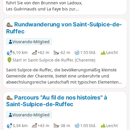
führt Sie von den Brunnen von Ladoux,
Les Guérinauds und La Faye bis zur
Charente.
Rundwanderung von Saint-Sulpice-de-
Ruffec
Visorando-Mitglied
6,10 km
+62 m
-62 m
1:55 Std.
Leicht
Start in Saint-Sulpice-de-Ruffec (Charente)
Saint-Sulpice-de-Ruffec, die bevölkerungsmäßig kleinste
Gemeinde der Charente, bietet eine unberührte und
abwechslungsreiche Landschaft mit typischen Elementen
der Charente: Wiesen, Wälder, Täler.
Parcours "Au fil de nos histoires" à
Saint-Sulpice-de-Ruffec
Visorando-Mitglied
3,34 km
+43 m
-38 m
1:05 Std.
Leicht