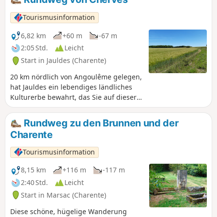
Gebäuden aus typischen kleinen
Kalksteinquadern zu verweilen.
Tourismusinformation
6,82 km
+60 m
-67 m
2:05 Std.
Leicht
Start in Jauldes (Charente)
20 km nördlich von Angoulême gelegen,
hat Jauldes ein lebendiges ländliches
Kulturerbe bewahrt, das Sie auf dieser
kleinen Wanderung rund um Cherves
entdecken können.
Rundweg zu den Brunnen und der
Charente
Tourismusinformation
8,15 km
+116 m
-117 m
2:40 Std.
Leicht
Start in Marsac (Charente)
Diese schöne, hügelige Wanderung