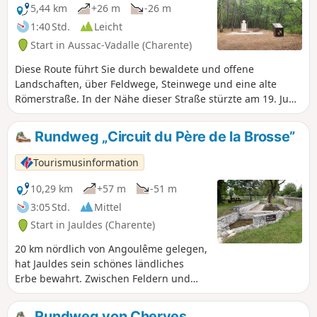
5,44 km
+26 m
-26 m
1:40 Std.
Leicht
Start in Aussac-Vadalle (Charente)
Diese Route führt Sie durch bewaldete und offene
Landschaften, über Feldwege, Steinwege und eine alte
Römerstraße. In der Nähe dieser Straße stürzte am 19. Juni
1944 ein amerikanischer Bomber vom Typ Boeing B17-G an
einem Ort namens Fond Péron ab. Zur Erinnerung an
Rundweg „Circuit du Père de la Brosse”
dieses Ereignis wurde am Rande der Römerstraße eine
Stele errichtet. Von dieser Stele aus weisen Schilder in
Tourismusinformation
Richtung Norden auf die tatsächliche Absturzstelle hin, die
etwa 500 Meter entfernt liegt, wo ein kleines, 2024
10,29 km
+57 m
-51 m
restauriertes Denkmal in völliger Stille auf Ihren Besuch
3:05 Std.
Mittel
wartet.
Start in Jauldes (Charente)
20 km nördlich von Angoulême gelegen,
hat Jauldes sein schönes ländliches
Erbe bewahrt. Zwischen Feldern und
Wäldern lohnt es sich, in den
charmanten Dörfern mit ihren alten
Rundweg von Cherves