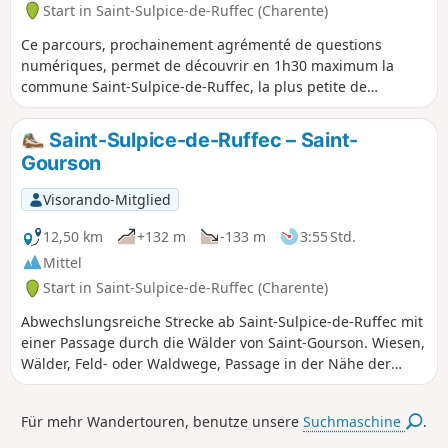
Start in Saint-Sulpice-de-Ruffec (Charente)
Ce parcours, prochainement agrémenté de questions
numériques, permet de découvrir en 1h30 maximum la
commune Saint-Sulpice-de-Ruffec, la plus petite de
Charente par sa population (36 habitants).
Saint-Sulpice-de-Ruffec – Saint-
Gourson
Visorando-Mitglied
12,50 km
+132 m
-133 m
3:55 Std.
Mittel
Start in Saint-Sulpice-de-Ruffec (Charente)
Abwechslungsreiche Strecke ab Saint-Sulpice-de-Ruffec mit
einer Passage durch die Wälder von Saint-Gourson. Wiesen,
Wälder, Feld- oder Waldwege, Passage in der Nähe der
Quelle der Tiarde usw. Hier finden Sie alles, was Sie
brauchen, um die Anfänge der Charente Limousine zu
Für mehr Wandertouren, benutze unsere
Suchmaschine
.
entdecken.