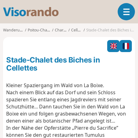
V
T
i
o
s
g
o
Wanderungen
Poitou-Charentes
Charente
Cellettes
Stade-Chalet des Biches in Cellettes
g
r
l
a
e
n
n
d
Stade-Chalet des Biches in
a
o
v
Cellettes
i
g
Kleiner Spaziergang im Wald von La Boixe.
a
Nach einem Blick auf das Dorf und sein Schloss
t
i
spazieren Sie entlang eines Jagdreviers mit seiner
o
Schutzhütte... Dann tauchen Sie in den Wald von La
n
Boixe ein und folgen grasbewachsenen Wegen, von
denen einer als botanischer Pfad angelegt ist...
In der Nähe der Opferstätte „Pierre du Sacrifice”
können Sie den gut restaurierten Tumulus