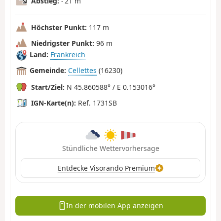
Abstieg:
- 21 m
Höchster Punkt:
117 m
Niedrigster Punkt:
96 m
Land:
Frankreich
Gemeinde:
Cellettes
(16230)
Start/Ziel:
N 45.860588° / E 0.153016°
IGN-Karte(n):
Ref. 1731SB
Stündliche Wettervorhersage
Entdecke Visorando Premium
In der mobilen App anzeigen