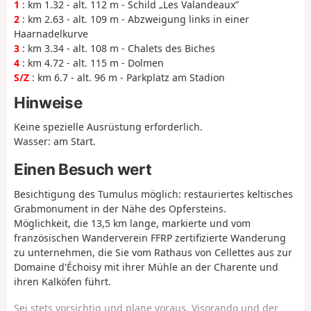
1
: km 1.32 - alt. 112 m - Schild „Les Valandeaux”
2
: km 2.63 - alt. 109 m - Abzweigung links in einer
Haarnadelkurve
3
: km 3.34 - alt. 108 m - Chalets des Biches
4
: km 4.72 - alt. 115 m - Dolmen
S/Z
: km 6.7 - alt. 96 m - Parkplatz am Stadion
Hinweise
Keine spezielle Ausrüstung erforderlich.
Wasser: am Start.
Einen Besuch wert
Besichtigung des Tumulus möglich: restauriertes keltisches
Grabmonument in der Nähe des Opfersteins.
Möglichkeit, die 13,5 km lange, markierte und vom
französischen Wanderverein FFRP zertifizierte Wanderung
zu unternehmen, die Sie vom Rathaus von Cellettes aus zur
Domaine d'Échoisy mit ihrer Mühle an der Charente und
ihren Kalköfen führt.
Sei stets vorsichtig und plane voraus. Visorando und der