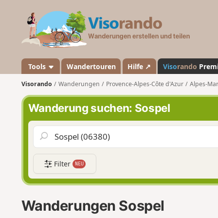
V
i
s
o
r
a
Tools
Wandertouren
Hilfe ↗
Viso
rando
Prem
n
Visorando
Wanderungen
Provence-Alpes-Côte d'Azur
Alpes-Mar
d
o
Wanderung suchen: Sospel
Filter
NEU
Wanderungen Sospel