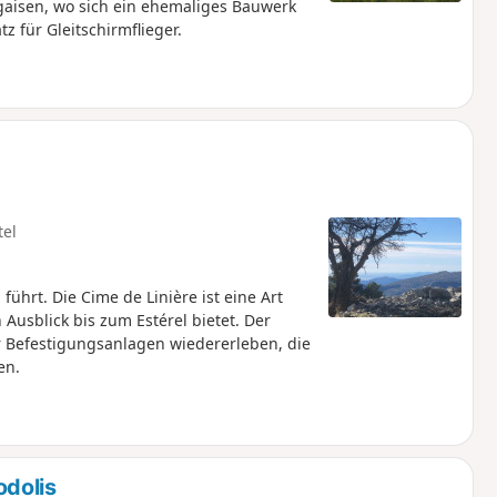
gaisen, wo sich ein ehemaliges Bauwerk
tz für Gleitschirmflieger.
tel
hrt. Die Cime de Linière ist eine Art
usblick bis zum Estérel bietet. Der
r Befestigungsanlagen wiedererleben, die
en.
dolis