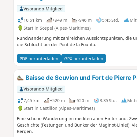
Visorando-Mitglied
10,51 km
+949 m
-946 m
5:45 Std.
Mit
Start in Sospel (Alpes-Maritimes)
Rundwanderung mit zahlreichen Aussichtspunkten, die u
die Schlucht bei der Pont de la Founta.
PDF herunterladen
GPX herunterladen
Baisse de Scuvion und Fort de Pierre P
Visorando-Mitglied
7,45 km
+520 m
-520 m
3:35 Std.
Mitt
Start in Castillon (Alpes-Maritimes)
Eine schöne Wanderung im mediterranen Hinterland. Zwi
Geschichte (Festungen und Bunker der Maginot-Linie!). Vi
Bergen.