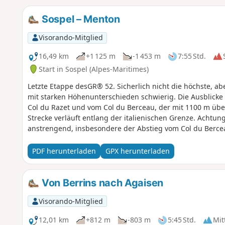
Sospel – Menton
Visorando-Mitglied
16,49 km
+1 125 m
-1 453 m
7:55 Std.
Start in Sospel (Alpes-Maritimes)
Letzte Etappe desGR® 52. Sicherlich nicht die höchste, 
mit starken Höhenunterschieden schwierig. Die Ausblick
Col du Razet und vom Col du Berceau, der mit 1100 m übe
Strecke verläuft entlang der italienischen Grenze. Achtun
anstrengend, insbesondere der Abstieg vom Col du Berce
PDF herunterladen
GPX herunterladen
Von Berrins nach Agaisen
Visorando-Mitglied
12,01 km
+812 m
-803 m
5:45 Std.
Mit