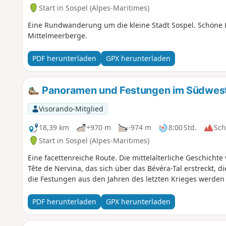
Start in Sospel (Alpes-Maritimes)
Eine Rundwanderung um die kleine Stadt Sospel. Schöne 
Mittelmeerberge.
PDF herunterladen
GPX herunterladen
Panoramen und Festungen im Südwest
Visorando-Mitglied
18,39 km
+970 m
-974 m
8:00 Std.
Sc
Start in Sospel (Alpes-Maritimes)
Eine facettenreiche Route. Die mittelalterliche Geschicht
Tête de Nervina, das sich über das Bévéra-Tal erstreckt, 
die Festungen aus den Jahren des letzten Krieges werden
PDF herunterladen
GPX herunterladen