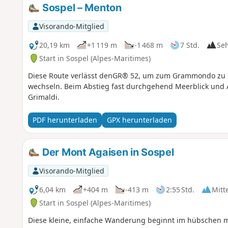
Sospel – Menton
Visorando-Mitglied
20,19 km
+1 119 m
-1 468 m
7 Std.
Se
Start in Sospel (Alpes-Maritimes)
Diese Route verlässt denGR® 52, um zum Grammondo zu ge
wechseln. Beim Abstieg fast durchgehend Meerblick und 
Grimaldi.
PDF herunterladen
GPX herunterladen
Der Mont Agaisen in Sospel
Visorando-Mitglied
6,04 km
+404 m
-413 m
2:55 Std.
Mitt
Start in Sospel (Alpes-Maritimes)
Diese kleine, einfache Wanderung beginnt im hübschen mit