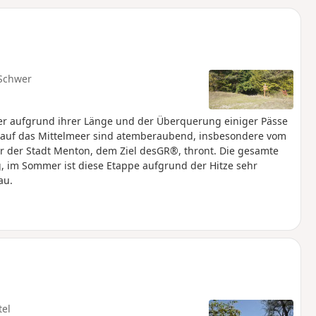
u
n
m
Schwer
aber aufgrund ihrer Länge und der Überquerung einiger Pässe
e auf das Mittelmeer sind atemberaubend, insbesondere vom
r der Stadt Menton, dem Ziel desGR®, thront. Die gesamte
g, im Sommer ist diese Etappe aufgrund der Hitze sehr
au.
tel