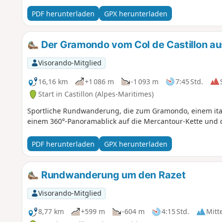
PDF herunterladen
GPX herunterladen
Der Gramondo vom Col de Castillon au
Visorando-Mitglied
16,16 km
+1 086 m
-1 093 m
7:45 Std.
Start in Castillon (Alpes-Maritimes)
Sportliche Rundwanderung, die zum Gramondo, einem itali
einem 360°-Panoramablick auf die Mercantour-Kette und 
PDF herunterladen
GPX herunterladen
Rundwanderung um den Razet
Visorando-Mitglied
8,77 km
+599 m
-604 m
4:15 Std.
Mitt