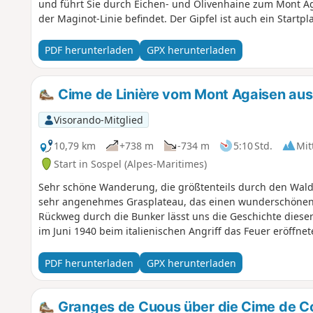
und führt Sie durch Eichen- und Olivenhaine zum Mont A
der Maginot-Linie befindet. Der Gipfel ist auch ein Startpla
PDF herunterladen
GPX herunterladen
Cime de Linière vom Mont Agaisen aus
Visorando-Mitglied
10,79 km
+738 m
-734 m
5:10 Std.
Mit
Start in Sospel (Alpes-Maritimes)
Sehr schöne Wanderung, die größtenteils durch den Wald fü
sehr angenehmes Grasplateau, das einen wunderschönen A
Rückweg durch die Bunker lässt uns die Geschichte diese
im Juni 1940 beim italienischen Angriff das Feuer eröffnet
PDF herunterladen
GPX herunterladen
Granges de Cuous über die Cime de Co