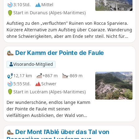
3:10 Std.
Mittel
Start in Duranus (Alpes-Maritimes)
Aufstieg zu den „verfluchten” Ruinen von Rocca Sparviera.
Kürzere Alternative zum Aufstieg über Coaraze. Wanderung
ohne Schwierigkeiten, aber am Ende sehr steil. Nicht für
sehr kleine Kinder geeignet.
Der Kamm der Pointe de Faule
Visorando-Mitglied
12,17 km
+867 m
-869 m
5:55 Std.
Schwer
Start in Lucéram (Alpes-Maritimes)
Der wunderschöne, endlos lange Kamm
der Pointe de Faule mit seinen
vielfältigen Ausblicken, der Wald von
Peïra Cava, bekannt für seinen
Hochwald aus verschiedenen
Der Mont l'Ablé über das Tal von
Baumarten, sowiedie Durchquerung