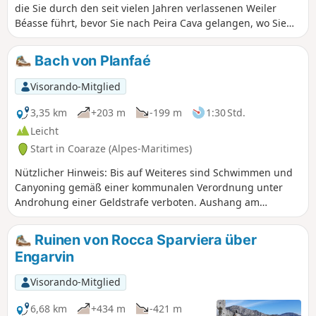
die Sie durch den seit vielen Jahren verlassenen Weiler
Béasse führt, bevor Sie nach Peira Cava gelangen, wo Sie
erneut zwischen Birken und Nadelbäumen einen Abstieg
unternehmen.
Bach von Planfaé
Visorando-Mitglied
3,35 km
+203 m
-199 m
1:30 Std.
Leicht
Start in Coaraze (Alpes-Maritimes)
Nützlicher Hinweis: Bis auf Weiteres sind Schwimmen und
Canyoning gemäß einer kommunalen Verordnung unter
Androhung einer Geldstrafe verboten. Aushang am
Ausgangspunkt der Wanderung. Ein kleiner Spaziergang
oder eine Mini-Wanderung, größtenteils im Unterholz, die
Ruinen von Rocca Sparviera über
Sie zum Startpunkt der Canyoning-Tour am Planfaé führt –
Engarvin
ohne Schwierigkeiten, auch wenn der Anfang anspruchsvoll
und in voller Sonne ist.
Visorando-Mitglied
6,68 km
+434 m
-421 m