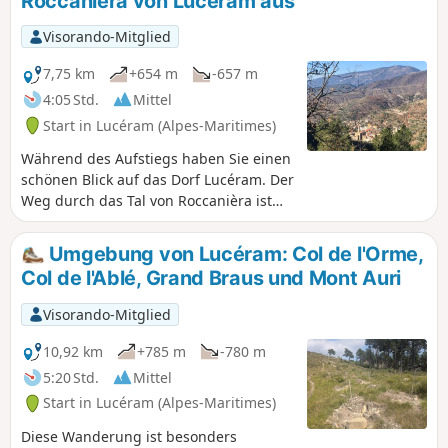
Roccanièra von Lucéram aus
des verlassenen Dorfes Béasse aus dem
17. Jahrhundert, das seit 1930
Visorando-Mitglied
unbewohnt ist, stehen auf dem
Programm dieser anspruchsvollen
7,75 km
+654 m
-657 m
Wanderung.Einige kurze technische
4:05 Std.
Mittel
und luftige Passagen; die Nutzung der
Start in Lucéram (Alpes-Maritimes)
App Visorando kann sich als nützlich
erweisen
Während des Aufstiegs haben Sie einen
schönen Blick auf das Dorf Lucéram. Der
Weg durch das Tal von Roccanièra ist
wenig frequentiert. Eine Abfolge
unterschiedlicher Vegetation begleitet
Umgebung von Lucéram: Col de l'Orme,
Sie auf diesem feuchten Tal mit seinen
Col de l'Ablé, Grand Braus und Mont Auri
steilen Hängen.
Visorando-Mitglied
10,92 km
+785 m
-780 m
5:20 Std.
Mittel
Start in Lucéram (Alpes-Maritimes)
Diese Wanderung ist besonders