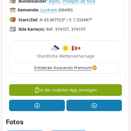
Bundesländer:
Alpen
,
Préalpes de Nice
Gemeinde:
Lucéram
(06440)
Start/Ziel:
N 43.907553° / E 7.333497°
IGN-Karte(n):
Ref. 3741ET, 3741OT
Stündliche Wettervorhersage
Entdecke Visorando Premium
In der mobilen App anzeigen
Fotos