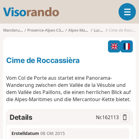
V
T
i
o
s
g
o
Wanderungen
Provence-Alpes-Côte d'Azur
Alpes-Maritimes
Lucéram
Cime de Roccassièra
g
r
l
a
e
n
n
d
Cime de Roccassièra
a
o
v
i
Vom Col de Porte aus startet eine Panorama-
g
Wanderung zwischen dem Vallée de la Vésubie und
a
dem Vallée des Paillons, die einen herrlichen Blick auf
t
die Alpes-Maritimes und die Mercantour-Kette bietet.
i
o
n
Details
Nr.
162113
Erstelldatum
08 Okt 2015