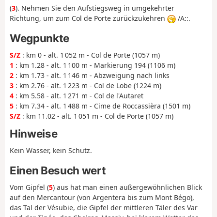
(
3
). Nehmen Sie den Aufstiegsweg in umgekehrter
Richtung, um zum Col de Porte zurückzukehren
/A::.
Wegpunkte
S/Z
: km 0 - alt. 1 052 m - Col de Porte (1057 m)
1
: km 1.28 - alt. 1 100 m - Markierung 194 (1106 m)
2
: km 1.73 - alt. 1 146 m - Abzweigung nach links
3
: km 2.76 - alt. 1 223 m - Col de Lobe (1224 m)
4
: km 5.58 - alt. 1 271 m - Col de l'Autaret
5
: km 7.34 - alt. 1 488 m - Cime de Roccassièra (1501 m)
S/Z
: km 11.02 - alt. 1 051 m - Col de Porte (1057 m)
Hinweise
Kein Wasser, kein Schutz.
Einen Besuch wert
Vom Gipfel (
5
) aus hat man einen außergewöhnlichen Blick
auf den Mercantour (von Argentera bis zum Mont Bégo),
das Tal der Vésubie, die Gipfel der mittleren Täler des Var