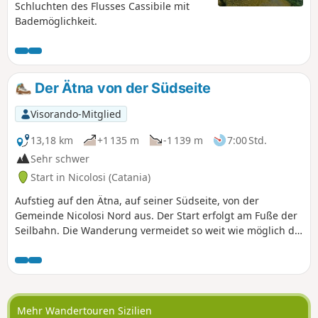
Schluchten des Flusses Cassibile mit
Bademöglichkeit.
Der Ätna von der Südseite
Visorando-Mitglied
13,18 km
+1 135 m
-1 139 m
7:00 Std.
Sehr schwer
Start in Nicolosi (Catania)
Aufstieg auf den Ätna, auf seiner Südseite, von der
Gemeinde Nicolosi Nord aus. Der Start erfolgt am Fuße der
Seilbahn. Die Wanderung vermeidet so weit wie möglich die
Minibusroute. Direkter Aufstieg bis zur Seilbahnstation.
Dann Weitergang bis zum ersten Krater (mit dem Minibus
erreichbar). Achtung => Ab diesem Ort (1) ist ein Bergführer
obligatorisch. Der Rückweg erfolgte auf dem gleichen Weg
(auch wenn ich Varianten hätte nehmen können).
Mehr Wandertouren Sizilien