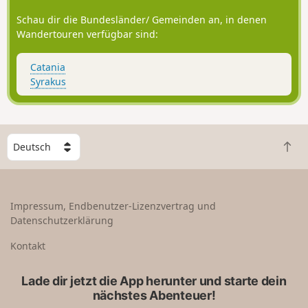
Schau dir die Bundesländer/ Gemeinden an, in denen
Wandertouren verfügbar sind:
Catania
Syrakus
W
Z
ä
u
h
r
l
ü
e
Impressum, Endbenutzer-Lizenzvertrag und
c
e
Datenschutzerklärung
k
i
n
n
Kontakt
a
L
c
a
Lade dir jetzt die App herunter und starte dein
h
n
nächstes Abenteuer!
o
d