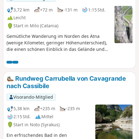
3,72 km
+72 m
-131 m
1:15 Std.
Leicht
Start in Milo (Catania)
Gemütliche Wanderung im Norden des Ätna
(wenige Kilometer, geringer Höhenunterschied),
die einen schönen Einblick in das Gelände und
die Vegetation bietet. Der Ausbruch, der die 7
Sartorius-Krater geschaffen hat, stammt aus dem
Ende des 19. Jahrhunderts, die Natur hat sich
teilweise wieder zurückerobert.
Rundweg Carrubella von Cavagrande
nach Cassibile
Visorando-Mitglied
5,38 km
+235 m
-235 m
2:15 Std.
Mittel
Start in Noto (Syrakus)
Ein erfrischendes Bad in den