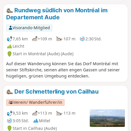
Wanderung auf demGR®® 78, dem
Pilgerweg nach Santiago de
Rundweg südlich von Montréal im
Compostela, mit Start im hübschen Dorf
Departement Aude
Montréal, das für seine majestätische
Stiftskirche bekannt ist. Gelbe
Visorando-Mitglied
Markierungen
7,65 km
+109 m
-107 m
2:30 Std.
Leicht
Start in Montréal (Aude) (Aude)
Auf dieser Wanderung können Sie das Dorf Montréal mit
seiner Stiftskirche, seinen alten engen Gassen und seiner
hügeligen, grünen Umgebung entdecken.
Der Schmetterling von Cailhau
Verein/ Wanderführer/in
9,53 km
+113 m
-113 m
3:05 Std.
Mittel
Start in Cailhau (Aude)