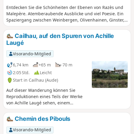
Entdecken Sie die Schönheiten der Ebenen von Razès und
Malepère. Atemberaubende Ausblicke und viel Poesie. Ein
Spaziergang zwischen Weinbergen, Olivenhainen, Ginster,
Wäldern und Heideland rund um das wunderschöne kleine
Dorf Cailhau. Entdecken Sie ein außergewöhnliches
Cailhau, auf den Spuren von Achille
natürliches und historisches Erbe.
Laugé
Visorando-Mitglied
6,74 km
+65 m
-70 m
2:05 Std.
Leicht
Start in Cailhau (Aude)
Auf dieser Wanderung können Sie
Reproduktionen eines Teils der Werke
von Achille Laugé sehen, einem
pointillistischen Maler, der 1944 nach
seiner Rückkehr in die Aude verstorben
Chemin des Pibouls
ist und zahlreiche Landschaften rund
um sein Dorf Cailhau gemalt hat. Es gibt
Visorando-Mitglied