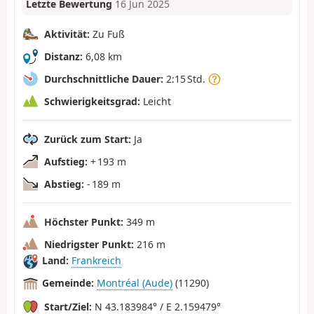
Letzte Bewertung
16 Jun 2025
Aktivität:
Zu Fuß
Distanz:
6,08 km
Durchschnittliche Dauer:
2:15 Std.
Schwierigkeitsgrad:
Leicht
Zurück zum Start:
Ja
Aufstieg:
+ 193 m
Abstieg:
- 189 m
Höchster Punkt:
349 m
Niedrigster Punkt:
216 m
Land:
Frankreich
Gemeinde:
Montréal (Aude)
(11290)
Start/Ziel:
N 43.183984° / E 2.159479°