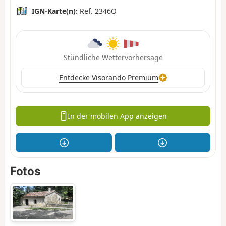
IGN-Karte(n):
Ref. 2346O
Stündliche Wettervorhersage
Entdecke Visorando Premium
In der mobilen App anzeigen
Fotos