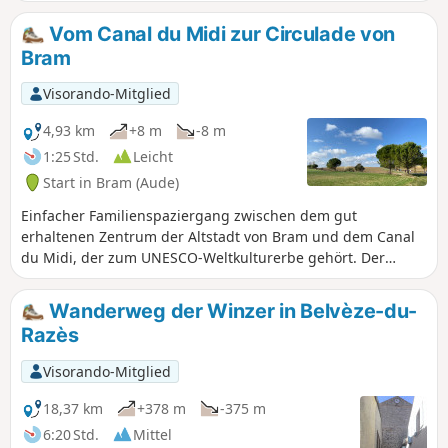
auf ihren Hügeln thronende Dörfer:
Brézilhac, Ferran, Mazerolles-du-Razès und
Vom Canal du Midi zur Circulade von
Lasserre-de-Prouille. Mehrere
Bram
Panoramablicke vermitteln einen Eindruck
von der Landschaft, die von vielfältigen
Visorando-Mitglied
landwirtschaftlichen Aktivitäten geprägt ist.
Gelbe Markierungen
4,93 km
+8 m
-8 m
1:25 Std.
Leicht
Start in Bram (Aude)
Einfacher Familienspaziergang zwischen dem gut
erhaltenen Zentrum der Altstadt von Bram und dem Canal
du Midi, der zum UNESCO-Weltkulturerbe gehört. Der
Rundweg folgt einer gesicherten Voie Verte zwischen der
Stadt und dem Kanal und führt auch über den Treidelpfad
Wanderweg der Winzer in Belvèze-du-
des Kanals und eine kleine ruhige Straße. Ein Spaziergang
Razès
durch die Circulade ist sehr angenehm: In diesem
mittelalterlichen Runddorf kann man sich nicht verlaufen.
Visorando-Mitglied
Dieses gut erhaltene und gepflegte Kulturerbe ist wirklich
einzigartig.
18,37 km
+378 m
-375 m
6:20 Std.
Mittel