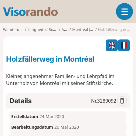
V
T
i
o
s
g
o
Wanderungen
Languedoc-Roussillon
Aude
Montréal (Aude)
Holzfällerweg in Montréal
g
r
l
a
e
n
n
d
Holzfällerweg in Montréal
a
o
v
i
Kleiner, angenehmer Familien- und Lehrpfad im
g
Unterholz von Montréal mit seiner Stiftskirche.
a
t
i
Details
Nr.
3280092
o
n
Erstelldatum
24 Mai 2020
Bearbeitungsdatum
26 Mai 2020