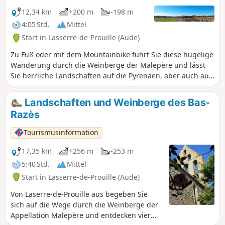
6 Tafeln, die die Gemälde von Achille
Lauger an dem Ort zeigen, an dem er
12,34 km
+200 m
-198 m
sie geschaffen hat. Mit dem Vergnügen
4:05 Std.
Mittel
einer kleinen Wanderung von 7 km.
Start in Lasserre-de-Prouille (Aude)
Zu Fuß oder mit dem Mountainbike führt Sie diese hügelige
Wanderung durch die Weinberge der Malepère und lässt
Sie herrliche Landschaften auf die Pyrenäen, aber auch auf
die Montagne Noire und die Ebene des Lauragais blicken.
Außerdem besuchen Sie drei schöne kleine Dörfer, die als
Landschaften und Weinberge des Bas-
„Circulade“ bezeichnet werden.Diese Wanderung ist bei
Razès
großer Hitze nicht zu empfehlen, da sie nicht schattig ist.
Tourismusinformation
17,35 km
+256 m
-253 m
5:40 Std.
Mittel
Start in Lasserre-de-Prouille (Aude)
Von Laserre-de-Prouille aus begeben Sie
sich auf die Wege durch die Weinberge der
Appellation Malepère und entdecken vier