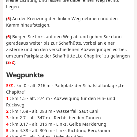
kleine Lichtung und lassen Sie dabei einen Weg rechts
liegen.
(
5
) An der Kreuzung den linken Weg nehmen und den
Kamm hinaufsteigen.
(
6
) Biegen Sie links auf den Weg ab und gehen Sie dann
geradeaus weiter bis zur Schafhütte, vorbei an einer
Zisterne und an den verschiedenen Abzweigungen vorbei,
um zum Parkplatz der Schafhütte „Le Chapitre“ zu gelangen
(
S/Z
).
Wegpunkte
S/Z
: km 0 - alt. 216 m - Parkplatz der Schafstallanlage „Le
Chapitre“
1
: km 1.5 - alt. 274 m - Abzweigung für den Hin- und
Rückweg
2
: km 1.68 - alt. 283 m - Wasserfall Saut Cani
3
: km 2.7 - alt. 347 m - Rechts bei den Tannen
4
: km 3.17 - alt. 316 m - Links. Gelbe Markierung
5
: km 4.38 - alt. 305 m - Links Richtung Bergkamm
6
: km 4.7 - alt. 316 m - Links der Weg