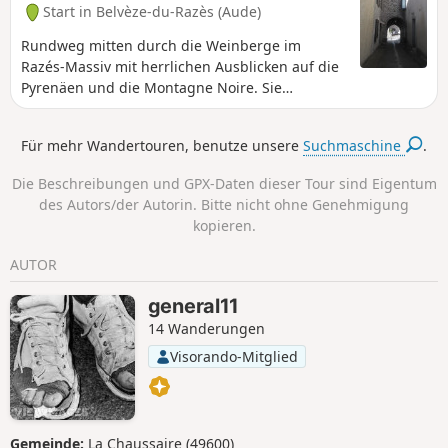
Start in Belvèze-du-Razès (Aude)
Rundweg mitten durch die Weinberge im
Razés-Massiv mit herrlichen Ausblicken auf die
Pyrenäen und die Montagne Noire. Sie
durchqueren die Dörfer Belvéze-du-Razés,
Routier und Alaigne.
Für mehr Wandertouren, benutze unsere
Suchmaschine
.
Die Beschreibungen und GPX-Daten dieser Tour sind Eigentum
des Autors/der Autorin. Bitte nicht ohne Genehmigung
kopieren.
AUTOR
general11
14 Wanderungen
Visorando-Mitglied
Gemeinde:
La Chaussaire (49600)