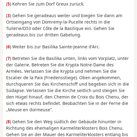
(
5
) Kehren Sie
zum Dorf Greux
zurück
.
(
3
) Gehen Sie geradeaus weiter und biegen Sie dann am
Ortseingang von Domremy-la-Pucelle rechts in die
Tuilerie/D53 oder Côte de la Basilique ein. Gehen Sie
geradeaus bis zur dritten Gabelung.
(
6
) Weiter bis zur Basilika Sainte-Jeanne d'Arc.
(
7
) Betreten Sie die Basilika
unten, links vom Vorplatz, unter
der Galerie. Betreten Sie
die Krypta Notre-Dame des
Armées.
Verlassen Sie die Krypta und nehmen Sie die
Escalier de la Paix (Friedensstiege).
Oben angekommen,
durchqueren Sie das Kirchenschiff
und begeben sich in die
Südapse. Verlassen Sie die Kirche
seitlich und steigen Sie
den Hügel hinauf, den Chemin de Croix du Bois Chenu, der
sich etwas rechts befindet. Beobachten Sie in der Ferne die
„Meuse en dormeuse”.
(
8
) Gehen Sie den Weg südlich der Gebäude hinunter in
Richtung des ehemaligen Karmeliterklosters Bois Chenu.
Gehen Sie an der Mauer des Karmeliterklosters entlang
bis