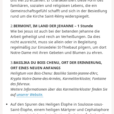
uns viel zu erzählen: Er charakterisiert diese Form des
familiären, sozialen und religiösen Lebens, die ein
Gemeinschaftsgefühl schafft und sich in der Besiedlung
rund um die Kirche Saint-Rémy widerspiegelt.
2.
BERMONT, IM LAND DER JEHANNE – 1 Stunde
Wie bei Jesus ist auch bei der betenden Jehanne die
Arbeit geheiligt und reich an Verheißungen. Da dies
nicht ausreicht, muss sie allein oder in Begleitung
regelmäßig zur Einsiedelei St-Thiebaut pilgern, um dort
Notre-Dame mit ihren Gebeten und Blumen zu ehren.
3.
BASILIKA DU BOIS CHENU, ORT DER ERINNERUNG,
ORT EINES NEUEN ANFANGS
Heiligtum von Bois-Chenu: Basilika Sainte-Jeanne-d'Arc,
Krypta Notre-Dame-des-Armées, Karmeliterkloster, Fontaine
des fiévreux.
Weitere Informationen über das Karmeliterkloster finden Sie
auf
unserer Website.
Auf den Spuren des Heiligen Élophe in Soulosse-sous-
Saint-Élophe, einem heiligen Märtyrer und Cephalophore