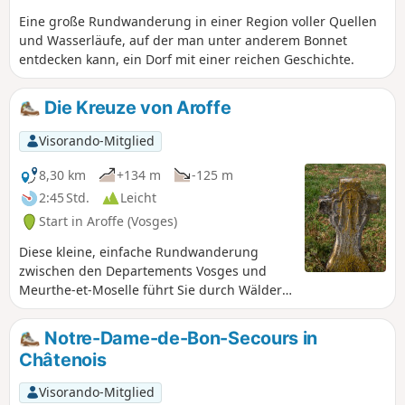
Eine große Rundwanderung in einer Region voller Quellen
und Wasserläufe, auf der man unter anderem Bonnet
entdecken kann, ein Dorf mit einer reichen Geschichte.
Die Kreuze von Aroffe
Visorando-Mitglied
8,30 km
+134 m
-125 m
2:45 Std.
Leicht
Start in Aroffe (Vosges)
Diese kleine, einfache Rundwanderung
zwischen den Departements Vosges und
Meurthe-et-Moselle führt Sie durch Wälder
und Felder in einer hügeligen, idyllischen
Landschaft. Genießen Sie die frische Luft
Notre-Dame-de-Bon-Secours in
zwischen gepflügten Feldern und Weiden in
Châtenois
dieser wenig besuchten Region.
Visorando-Mitglied