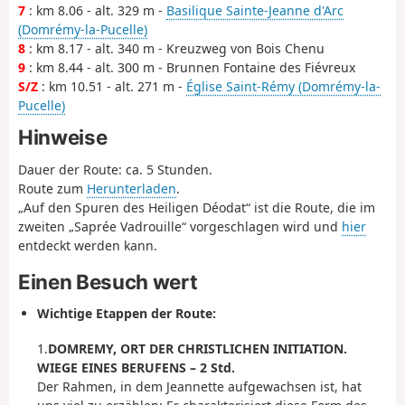
7
: km 8.06 - alt. 329 m -
Basilique Sainte-Jeanne d'Arc
(Domrémy-la-Pucelle)
8
: km 8.17 - alt. 340 m - Kreuzweg von Bois Chenu
9
: km 8.44 - alt. 300 m - Brunnen Fontaine des Fiévreux
S/Z
: km 10.51 - alt. 271 m -
Église Saint-Rémy (Domrémy-la-
Pucelle)
Hinweise
Dauer der Route: ca. 5 Stunden.
Route zum
Herunterladen
.
„Auf den Spuren des Heiligen Déodat“ ist die Route, die im
zweiten „Saprée Vadrouille“ vorgeschlagen wird und
hier
entdeckt werden kann.
Einen Besuch wert
Wichtige Etappen der Route:
1.
DOMREMY, ORT DER CHRISTLICHEN INITIATION.
WIEGE EINES BERUFENS –
2 Std.
Der Rahmen, in dem Jeannette aufgewachsen ist, hat