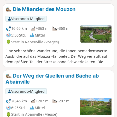
daher weniger besucht sind als die „Faux de Verzy“), durch
wunderschöne, unberührte Wälder und einige Weiden, um
Die Mäander des Mouzon
dort einen gut versteckten Dolmen zu entdecken. Den
Abschluss der Tour bildet ein Besuch in Domrémy-la-
Visorando-Mitglied
Pucelle.
16,65 km
+363 m
-360 m
5:50 Std.
Mittel
Start in Rebeuville (Vosges)
Eine sehr schöne Wanderung, die Ihnen bemerkenswerte
Ausblicke auf das Mouzon-Tal bietet. Der Weg verläuft auf
dem größten Teil der Strecke ohne Schwierigkeiten. Die
einzigen etwas anspruchsvolleren Stellen, die Ihre
Aufmerksamkeit erfordern: - In der Nähe des
Der Weg der Quellen und Bäche ab
Aussichtspunkts (3) der steinige Abstieg zur Grotte de
Abainville
l’Enfer, - Nach dem Punkt (8) ist der Abstieg über die
einfache Treppe mit Blick ins Leere etwas
Visorando-Mitglied
schwindelerregend.
20,46 km
+207 m
-207 m
6:25 Std.
Mittel
Start in Abainville (Meuse)