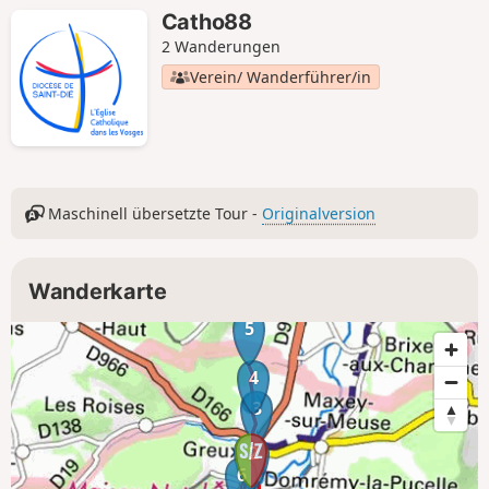
Catho88
2 Wanderungen
Verein/ Wanderführer/in
Maschinell übersetzte Tour -
Originalversion
Wanderkarte
5
4
3
1
2
6