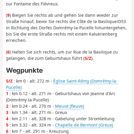
zur
Fontaine des Fiévreux.
(
9
) Biegen Sie rechts ab und gehen Sie dann wieder zur
Straße hinauf, bevor Sie rechts die Côte de la Basilique/D53
in Richtung des Dorfes Domrémy-la-Pucelle hinuntergehen,
bis Sie die erste Straße rechts mit einem Kalvarienberg
erreichen.
(
6
) Halten Sie sich rechts, um zur Rue de la Basilique zu
gelangen, die zum Geburtshaus führt (
S/Z
).
Wegpunkte
S/Z
: km 0 - alt. 272 m -
Église Saint-Rémy (Domrémy-la-
Pucelle)
1
: km 0.12 - alt. 271 m - Geburtshaus von Jeanne d'Arc
(Domrémy-la-Pucelle)
2
: km 0.24 - alt. 270 m -
Meuse (fleuve)
3
: km 1.34 - alt. 271 m - Greux
4
: km 2.11 - alt. 328 m - Gabelung unter Stromleitung
5
: km 3.32 - alt. 324 m -
Chapelle de Bermont (Greux)
6
: km 7 - alt. 291 m - Kreuzung