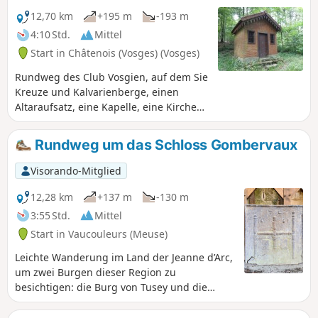
12,70 km
+195 m
-193 m
4:10 Std.
Mittel
Start in Châtenois (Vosges) (Vosges)
Rundweg des Club Vosgien, auf dem Sie
Kreuze und Kalvarienberge, einen
Altaraufsatz, eine Kapelle, eine Kirche
und eine alte Römerstraße durch die
schillernde Landschaft und Laubwälder
Rundweg um das Schloss Gombervaux
sehen können.
Visorando-Mitglied
12,28 km
+137 m
-130 m
3:55 Std.
Mittel
Start in Vaucouleurs (Meuse)
Leichte Wanderung im Land der Jeanne d’Arc,
um zwei Burgen dieser Region zu
besichtigen: die Burg von Tusey und die
Feudalburg von Gombervaux.