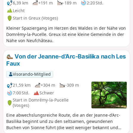
6,39 km
+191 m
-189 m
2:20 Std.
Leicht
Start in Greux (Vosges)
Kleiner Spaziergang im Herzen des Waldes in der Nähe von
Domrémy-la-Pucelle. Greux ist eine kleine Gemeinde in der
Nähe von Neufchâteau.
Von der Jeanne-d’Arc-Basilika nach Les
Faux
Visorando-Mitglied
21,59 km
+304 m
-309 m
7:00 Std.
Schwer
Start in Domrémy-la-Pucelle
(Vosges)
Eine abwechslungsreiche Route, die an der Jeanne-d’Arc-
Basilika beginnt und zu den seltsamen, gewundenen
Buchen von Sionne führt (die weit weniger bekannt und