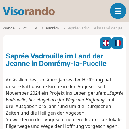
V
T
i
o
s
g
o
Wanderungen
Lothringen
Vosges
Domrémy-la-Pucelle
Saprée Vadrouille im Land der Jeanne in Domrémy-la-Pucelle
g
r
l
a
e
n
n
d
Saprée Vadrouille im Land der
a
o
v
Jeanne in Domrémy-la-Pucelle
i
g
Anlässlich des Jubiläumsjahres der Hoffnung hat
a
unsere katholische Kirche in den Vogesen seit
t
i
November 2024 ein Projekt ins Leben gerufen:
„Saprée
o
Vadrouille, Reisetagebuch für Wege der Hoffnung”
mit
n
drei Ausgaben pro Jahr rund um die liturgischen
Zeiten und die Heiligen der Vogesen.
So werden in den Vogesen mehrere Routen als lokale
Pilgerwege und Wege der Hoffnung vorgeschlagen.