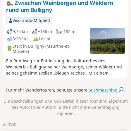
Zwischen Weinbergen und Wäldern
rund um Bulligny
Visorando-Mitglied
9,75 km
+186 m
-182 m
3:20 Std.
Leicht
Start in Bulligny (Meurthe-et-
Moselle)
Ein Rundweg zur Entdeckung des Kulturerbes des
Weindorfes Bulligny, seiner Weinberge, seiner Wälder und
seines geheimnisvollen „blauen Teiches”. Mit einem
schönen Blick auf die Weinberge der Côtes de Toul.
Für mehr Wandertouren, benutze unsere
Suchmaschine
.
Die Beschreibungen und GPX-Daten dieser Tour sind Eigentum
des Autors/der Autorin. Bitte nicht ohne Genehmigung
kopieren.
AUTOR