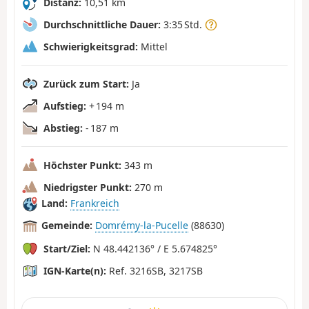
Distanz:
10,51 km
Durchschnittliche Dauer:
3:35 Std.
Schwierigkeitsgrad:
Mittel
Zurück zum Start:
Ja
Aufstieg:
+ 194 m
Abstieg:
- 187 m
Höchster Punkt:
343 m
Niedrigster Punkt:
270 m
Land:
Frankreich
Gemeinde:
Domrémy-la-Pucelle
(88630)
Start/Ziel:
N 48.442136° / E 5.674825°
IGN-Karte(n):
Ref. 3216SB, 3217SB