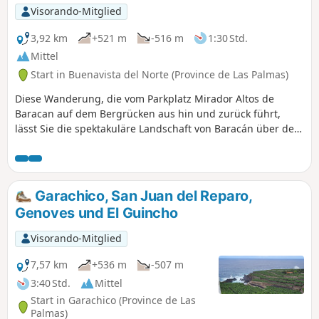
Ende des Tages aufkam, in meinem Elan gebremst.
Visorando-Mitglied
3,92 km
+521 m
-516 m
1:30 Std.
Mittel
Start in Buenavista del Norte (Province de Las Palmas)
Diese Wanderung, die vom Parkplatz Mirador Altos de
Baracan auf dem Bergrücken aus hin und zurück führt,
lässt Sie die spektakuläre Landschaft von Baracán über den
Bergrücken Macizo de Teno entdecken.
Garachico, San Juan del Reparo,
Genoves und El Guincho
Visorando-Mitglied
7,57 km
+536 m
-507 m
3:40 Std.
Mittel
Start in Garachico (Province de Las
Palmas)