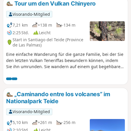
Tour um den Vulkan Chinyero
Visorando-Mitglied
7,21 km
+138 m
-134 m
2:25 Std.
Leicht
Start in Santiago del Teide (Province
de Las Palmas)
Eine einfache Wanderung für die ganze Familie, bei der Sie
den letzten Vulkan Teneriffas bewundern können, indem
Sie ihn umrunden. Sie wandern auf einem gut begehbaren
Weg inmitten der Vulkanasche. Das Massiv ist mehr oder
weniger dicht mit Kiefern bewachsen.
„Caminando entre los volcanes” im
Nationalpark Teide
Visorando-Mitglied
5,10 km
+261 m
-256 m
2:10 Std.
Leicht