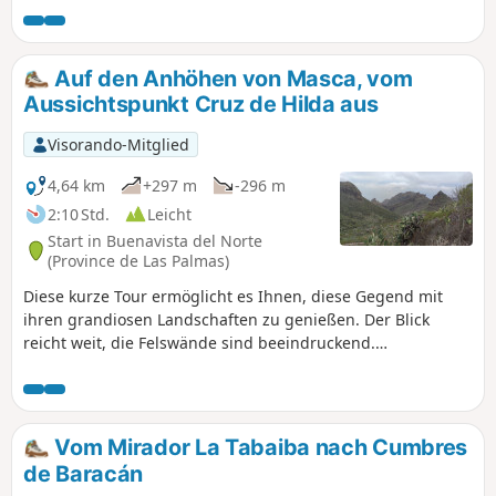
Probleme durchgeführt.
Auf den Anhöhen von Masca, vom
Aussichtspunkt Cruz de Hilda aus
Visorando-Mitglied
4,64 km
+297 m
-296 m
2:10 Std.
Leicht
Start in Buenavista del Norte
(Province de Las Palmas)
Diese kurze Tour ermöglicht es Ihnen, diese Gegend mit
ihren grandiosen Landschaften zu genießen. Der Blick
reicht weit, die Felswände sind beeindruckend.
Angenehmer Weg, der stetig zwischen Kaktusfeigen und
anderer Vegetation aufsteigt. Selbst im Winter ist es ein
Vergnügen, hier zu wandern, weit weg von den
Touristenströmen in Masca. Möglichkeit, die Wanderung
Vom Mirador La Tabaiba nach Cumbres
auf diesem guten Weg um 1,5 km bis zur Cumbre Bolico zu
de Baracán
verlängern. Ich persönlich wurde durch den Nebel, der am