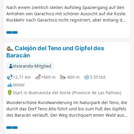
Nach einem ziemlich steilen Aufstieg Spaziergang auf den
Anhöhen von Garachico mit schöner Aussicht auf die Küste.
Rückkehr nach Garachico nicht registriert, aber entlang der
Straße möglich. Achtung, der Zugang zu den
Bananenplantagen vom Strand El Guincho aus ist nicht
möglich.
Calejón del Teno und Gipfel des
Baracán
Visorando-Mitglied
12,71 km
+669 m
-669 m
5:35 Std.
Mittel
Start in Buenavista del Norte (Province de Las Palmas)
Wunderschöne Rundwanderung im Naturpark del Teno, die
durch das Dorf Teno Alto führt und bis zum Fuß des Gipfels
des Baracán verläuft. Der Weg durchquert einen Wald aus
Heidekraut und Lorbeer, der aufgrund seiner Höhenlage
und Luftfeuchtigkeit auf den Kanarischen Inseln einzigartig
ist. Vor der Kreuzung mit der Straße bietet ein