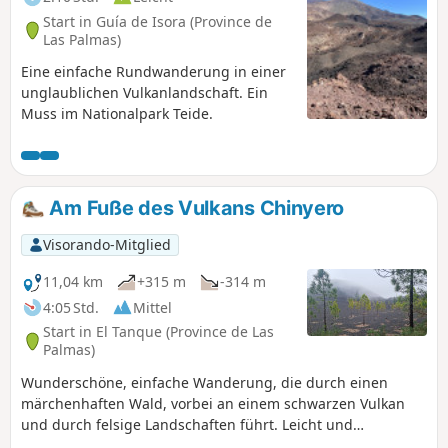
Start in Guía de Isora (Province de
Las Palmas)
Eine einfache Rundwanderung in einer
unglaublichen Vulkanlandschaft. Ein
Muss im Nationalpark Teide.
Am Fuße des Vulkans Chinyero
Visorando-Mitglied
11,04 km
+315 m
-314 m
4:05 Std.
Mittel
Start in El Tanque (Province de Las
Palmas)
Wunderschöne, einfache Wanderung, die durch einen
märchenhaften Wald, vorbei an einem schwarzen Vulkan
und durch felsige Landschaften führt. Leicht und
wunderschön. Mit Kindern im Alter von 6 und 9 Jahren ohne