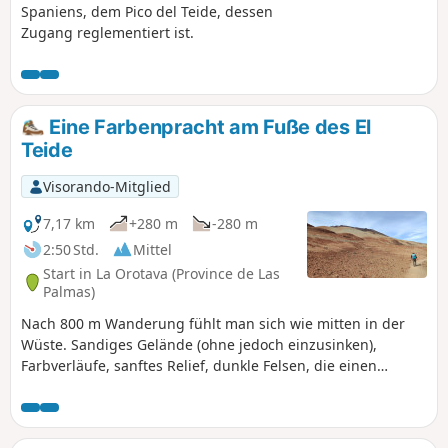
Spaniens, dem Pico del Teide, dessen
Zugang reglementiert ist.
Eine Farbenpracht am Fuße des El
Teide
Visorando-Mitglied
7,17 km
+280 m
-280 m
2:50 Std.
Mittel
Start in La Orotava (Province de Las
Palmas)
Nach 800 m Wanderung fühlt man sich wie mitten in der
Wüste. Sandiges Gelände (ohne jedoch einzusinken),
Farbverläufe, sanftes Relief, dunkle Felsen, die einen
Kontrast bilden. Ein wahres Vergnügen! Eine 6 km lange
Familienwanderung, wenn man bis zum Punkt (2) und
zurück geht. Ein relativ steiler Aufstieg mit 200 m