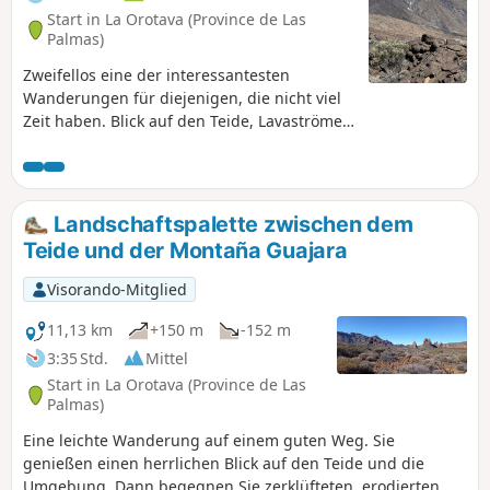
Teno. Zum Zeitpunkt der Wanderung (Mitte November 2023)
Start in La Orotava (Province de Las
gab es im Dorf direkt am Platz die Bar Los Bailadreros, die
Palmas)
geöffnet war und in der man essen und trinken konnte: Die
Zweifellos eine der interessantesten
Wanderung verläuft jedoch die meiste Zeit in der prallen
Wanderungen für diejenigen, die nicht viel
Sonne. Sie wird übrigens von vielen Wanderern
Zeit haben. Blick auf den Teide, Lavaströme,
frequentiert, die weitaus anspruchsvollere Touren
Felsformationen wie im „Wilden Westen“. Auf
unternehmen.
dieser für alle zugänglichen Wanderung
erhalten Sie einen Überblick über alle
Panoramen der Region.
Landschaftspalette zwischen dem
Teide und der Montaña Guajara
Visorando-Mitglied
11,13 km
+150 m
-152 m
3:35 Std.
Mittel
Start in La Orotava (Province de Las
Palmas)
Eine leichte Wanderung auf einem guten Weg. Sie
genießen einen herrlichen Blick auf den Teide und die
Umgebung. Dann begegnen Sie zerklüfteten, erodierten