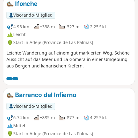
Höhenunterschied, wenn man die gesamte Runde
Ifonche
absolviert. Der Teide ganz in der Nähe.
Visorando-Mitglied
4,95 km
+338 m
-327 m
2:25 Std.
Leicht
Start in Adeje (Province de Las Palmas)
Leichte Wanderung auf einem gut markierten Weg. Schöne
Aussicht auf das Meer und La Gomera in einer Umgebung
aus Bergen und kanarischen Kiefern.
Barranco del Infierno
Visorando-Mitglied
6,74 km
+885 m
-877 m
4:25 Std.
Mittel
Start in Adeje (Province de Las Palmas)