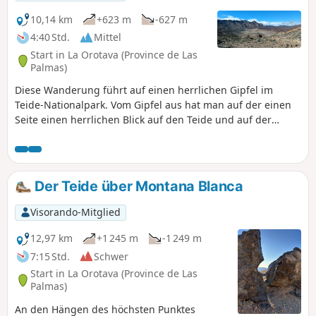
einigen Stellen gibt es neue Markierungen;
die untenstehende Beschreibung muss
10,14 km
+623 m
-627 m
daher im Gipfelbereich entsprechend diesen
4:40 Std.
Mittel
Neuerungen möglicherweise angepasst
Start in La Orotava (Province de Las
werden.
Palmas)
Diese Wanderung führt auf einen herrlichen Gipfel im
Teide-Nationalpark. Vom Gipfel aus hat man auf der einen
Seite einen herrlichen Blick auf den Teide und auf der
anderen Seite einen Blick auf die Südküste Teneriffas. Die
Route ist sehr gut markiert, an jeder Kreuzung von
Wanderwegen gibt es Wegweiser. Es ist fast unmöglich,
sich zu verlaufen. Achten Sie auf die Jagdzeiten im Park.
Der Teide über Montana Blanca
Siehe Praktische Informationen. Aktualisiert am 21. Oktober
2022.
Visorando-Mitglied
12,97 km
+1 245 m
-1 249 m
7:15 Std.
Schwer
Start in La Orotava (Province de Las
Palmas)
An den Hängen des höchsten Punktes