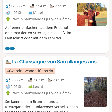
12,66 km
+154 m
-155 m
4:05 Std.
Mittel
Start in Sauxillanges (Puy-de-Dôme)
Auf einer einfachen, ab dem Friedhof
gelb markierten Strecke, die zu Fuß, im
Laufschritt oder mit dem Fahrrad
zurückgelegt werden kann, können Sie
die verschiedenen Tierhaltungsbetriebe
und die Landschaften rund um
Sauxillanges entdecken.
La Chassagne von Sauxillanges aus
Verein/ Wanderführer/in
5,56 km
+162 m
-161 m
2:05 Std.
Leicht
Start in Sauxillanges (Puy-de-Dôme)
Sie kommen am Brunnen und am
Kreuzgang der Cluniazenser vorbei. Gehen