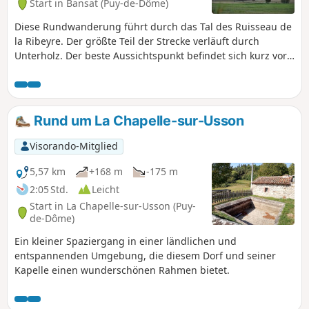
Start in Bansat (Puy-de-Dôme)
Diese Rundwanderung führt durch das Tal des Ruisseau de
la Ribeyre. Der größte Teil der Strecke verläuft durch
Unterholz. Der beste Aussichtspunkt befindet sich kurz vor
der Zufahrt zur D24.
Rund um La Chapelle-sur-Usson
Visorando-Mitglied
5,57 km
+168 m
-175 m
2:05 Std.
Leicht
Start in La Chapelle-sur-Usson (Puy-
de-Dôme)
Ein kleiner Spaziergang in einer ländlichen und
entspannenden Umgebung, die diesem Dorf und seiner
Kapelle einen wunderschönen Rahmen bietet.