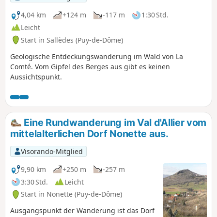
4,04 km
+124 m
-117 m
1:30 Std.
Leicht
Start in Sallèdes (Puy-de-Dôme)
Geologische Entdeckungswanderung im Wald von La
Comté. Vom Gipfel des Berges aus gibt es keinen
Aussichtspunkt.
Eine Rundwanderung im Val d'Allier vom
mittelalterlichen Dorf Nonette aus.
Visorando-Mitglied
9,90 km
+250 m
-257 m
3:30 Std.
Leicht
Start in Nonette (Puy-de-Dôme)
Ausgangspunkt der Wanderung ist das Dorf