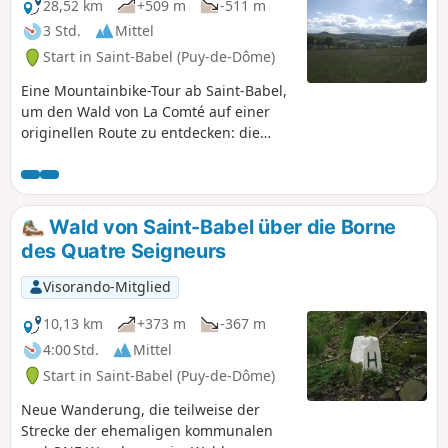
28,52 km
+509 m
-511 m
3 Std.
Mittel
Start in Saint-Babel (Puy-de-Dôme)
Eine Mountainbike-Tour ab Saint-Babel,
um den Wald von La Comté auf einer
originellen Route zu entdecken: die
Hütte des Steinmetzes, der Col de la
Croix des Gardes, der Grenzstein der
vier Herren, Sallèdes, Manglieu,
herrliche Landschaften und kürzlich
Wald von Saint-Babel über die Borne
eröffnete Wege.
des Quatre Seigneurs
Visorando-Mitglied
10,13 km
+373 m
-367 m
4:00 Std.
Mittel
Start in Saint-Babel (Puy-de-Dôme)
Neue Wanderung, die teilweise der
Strecke der ehemaligen kommunalen