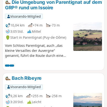
Die Umgebung von Parentignat auf dem
von den täglichen Aktivitäten unserer
GRP® rund um Issoire
Vorgehen zeugen (Brunnen,
Hanfbehälter, Waschhäuser ...).
Visorando-Mitglied
10,04 km
+74 m
-73 m
3:05 Std.
Mittel
Start in Parentignat (Puy-de-Dôme)
Vom Schloss Parentignat, auch „das
kleine Versailles der Auvergne“
genannt, führt die Route durch eine
hügelige Landschaft, die von
zahlreichen Bächen durchzogen und
mit einigen Dörfern übersät ist. Sie
bietet einen schönen Blick auf das
Bach Ribeyre
weitläufige Anwesen Durette.
Visorando-Mitglied
9,26 km
+255 m
-258 m
3:20 Std.
Leicht