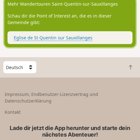
Feuchtgebiets und seines Lehrpfads, einer Anlage für das
Mehr Wandertouren Saint-Quentin-sur-Sauxillanges
Naturschutzgebiet Espace Naturel Sensible de la Forêt de la
Comté.
Schau dir die Point of Interest an, die es in dieser
Gemeinde gibt:
Eglise de St Quentin sur Sauxillanges
W
Z
ä
u
h
r
l
ü
e
Impressum, Endbenutzer-Lizenzvertrag und
c
e
Datenschutzerklärung
k
i
n
n
Kontakt
a
L
c
a
Lade dir jetzt die App herunter und starte dein
h
n
nächstes Abenteuer!
o
d