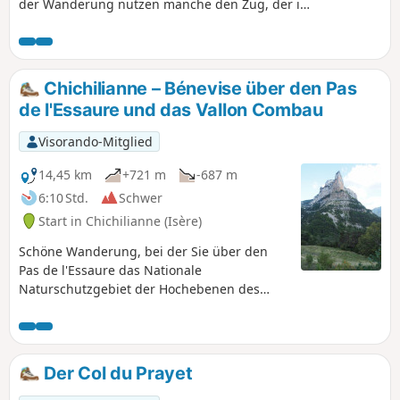
der Wanderung nutzen manche den Zug, der in
Clelles hält. Doch nur wenige Wanderer wissen,
dass man von Chichilianne oder La Richardière
aus in weniger als zwei Stunden den Bahnhof
von Clelles erreichen kann, indem man fast drei
Chichilianne – Bénevise über den Pas
Kilometer lang einem Bewässerungskanal folgt.
de l'Essaure und das Vallon Combau
Diese Rückwanderung nach Clelles kann auch
in umgekehrter Richtung zurückgelegt werden,
Visorando-Mitglied
wenn Sie Ihre Tour beginnen.
14,45 km
+721 m
-687 m
6:10 Std.
Schwer
Start in Chichilianne (Isère)
Schöne Wanderung, bei der Sie über den
Pas de l'Essaure das Nationale
Naturschutzgebiet der Hochebenen des
Vercors erreichen und dann auf der Seite
der Drôme durch eine der schönsten
Landschaften des Vercors, das Vallon
Combau, hinabsteigen, bevor Sie den Weiler
Der Col du Prayet
Bénevise auf einem Felsvorsprung