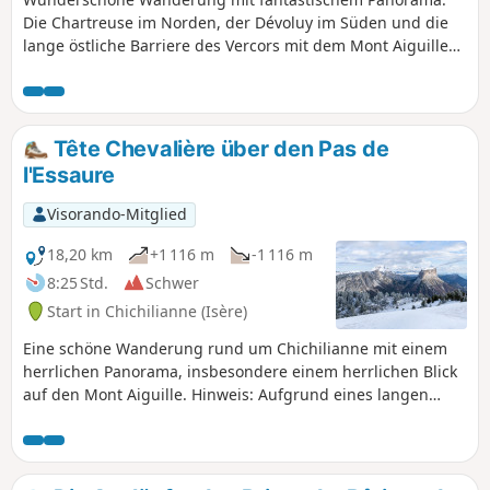
Die Chartreuse im Norden, der Dévoluy im Süden und die
lange östliche Barriere des Vercors mit dem Mont Aiguille
und dem Grand Veymont.
Tête Chevalière über den Pas de
l'Essaure
Visorando-Mitglied
18,20 km
+1 116 m
-1 116 m
8:25 Std.
Schwer
Start in Chichilianne (Isère)
Eine schöne Wanderung rund um Chichilianne mit einem
herrlichen Panorama, insbesondere einem herrlichen Blick
auf den Mont Aiguille. Hinweis: Aufgrund eines langen
Abschnitts abseits des Weges ist diese Tour für Wanderer,
die keine Erfahrung mit Orientierungsläufen haben, nicht
zu empfehlen. Sie sollte außerdem nur bei gutem Wetter
unternommen werden.