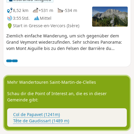
8,52 km
+531 m
-534 m
3:55 Std.
Mittel
Start in Gresse-en-Vercors (Isère)
Ziemlich einfache Wanderung, um sich gegenüber dem
Grand Veymont wiederzufinden. Sehr schönes Panorama:
vom Mont Aiguille bis zu den Felsen der Barrière du
Vercors.
Mehr Wandertouren Saint-Martin-de-Clelles
Schau dir die Point of Interest an, die es in dieser
Gemeinde gibt:
Col de Papavet (1241m)
Tête de Gaudissart (1489 m)