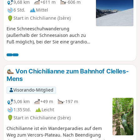
9,68 km
+611 m
-606 m
6 Std.
Mittel
Start in Chichilianne (Isère)
Eine Schneeschuhwanderung
(außerhalb der Schneesaison auch zu
Fuß möglich), bei der Sie eine grandiose
360-Grad-Landschaft bewundern
können. (!) Vorsicht während der
Almzeit, da zwischen (3) und (4) Herden
und Patous (Schutzhunde) anwesend
Von Chichilianne zum Bahnhof Clelles-
sind. Siehe Praktische Informationen.
Mens
Visorando-Mitglied
5,06 km
+49 m
-197 m
1:35 Std.
Leicht
Start in Chichilianne (Isère)
Chichilianne ist ein Wanderparadies auf dem
Weg zum Vercors-Plateau. Nach Beendigung