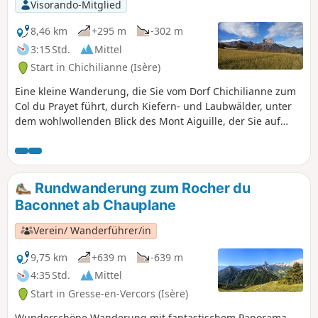
erreichen.Sie bietet wunderschöne
Visorando-Mitglied
Ausblicke auf den Mont Aiguille, das Tal und
den Felsen Combau, die alle Sinne erfreuen,
8,46 km
+295 m
-302 m
verbunden mit dem historischen,
3:15 Std.
Mittel
geologischen, botanischen und
Start in Chichilianne (Isère)
faunistischen Reichtum der durchquerten
Region.
Eine kleine Wanderung, die Sie vom Dorf Chichilianne zum
Col du Prayet führt, durch Kiefern- und Laubwälder, unter
dem wohlwollenden Blick des Mont Aiguille, der Sie auf
dem gesamten Weg begleitet.
Rundwanderung zum Rocher du
Baconnet ab Chauplane
Verein/ Wanderführer/in
9,75 km
+639 m
-639 m
4:35 Std.
Mittel
Start in Gresse-en-Vercors (Isère)
Wunderschöne Wanderung mit fantastischem Panorama.