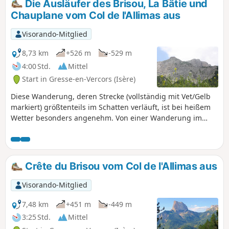
Die Ausläufer des Brisou, La Bâtie und
Chauplane vom Col de l'Allimas aus
Visorando-Mitglied
8,73 km
+526 m
-529 m
4:00 Std.
Mittel
Start in Gresse-en-Vercors (Isère)
Diese Wanderung, deren Strecke (vollständig mit Vet/Gelb
markiert) größtenteils im Schatten verläuft, ist bei heißem
Wetter besonders angenehm. Von einer Wanderung im
Winter wird dringend abgeraten, da sie im ersten Abschnitt
am Brisou entlangführt, dessen Hänge sich stellenweise als
sehr steil erweisen. Außerdem kann es vorkommen, dass
bestimmte Bäche, die im Sommer ausgetrocknet sind, im
Crête du Brisou vom Col de l'Allimas aus
Winter nicht überquert werden können. Dies ist keine
Familienwanderung mit kleinen Kindern!
Visorando-Mitglied
7,48 km
+451 m
-449 m
3:25 Std.
Mittel