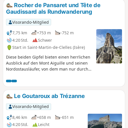
Rocher de Pansaret und Tête de
Gaudissard als Rundwanderung
Visorando-Mitglied
7,75 km
+753 m
-752 m
4:20 Std.
Schwer
Start in Saint-Martin-de-Clelles (Isère)
Diese beiden Gipfel bieten einen herrlichen
Ausblick auf den Mont Aiguille und seinen
Nordostausläufer, von dem man nur durch
tiefe Schluchten getrennt ist. Doch diese
Aussicht muss man sich verdienen, denn die
Strecke ist anspruchsvoll, führt über
teilweise vergessene und oft sehr steile
Le Goutaroux ab Trézanne
Wege, die nur bei trockenem Wetter
begehbar sind. Aber die Anstrengung wird
Visorando-Mitglied
voll und ganz belohnt.
8,46 km
+658 m
-651 m
4:20 Std.
Leicht