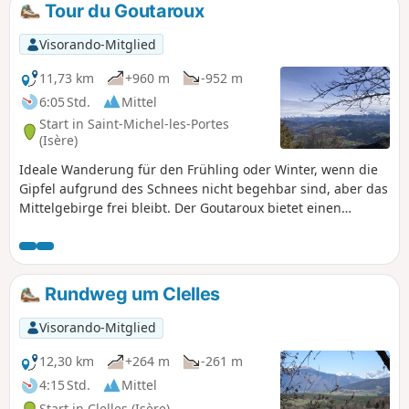
Tour du Goutaroux
Visorando-Mitglied
11,73 km
+960 m
-952 m
6:05 Std.
Mittel
Start in Saint-Michel-les-Portes
(Isère)
Ideale Wanderung für den Frühling oder Winter, wenn die
Gipfel aufgrund des Schnees nicht begehbar sind, aber das
Mittelgebirge frei bleibt. Der Goutaroux bietet einen
herrlichen Blick auf alle umliegenden Gebirgsmassive: den
Mont Aguille und den Vercors, den Trièves, die Alpen bis
nach Grenoble und die Chartreuse. Diese Rundwanderung
ist eine Alternative zur Hin- und Rückwanderung von
Rundweg um Clelles
Trézanne aus.
Visorando-Mitglied
12,30 km
+264 m
-261 m
4:15 Std.
Mittel
Start in Clelles (Isère)