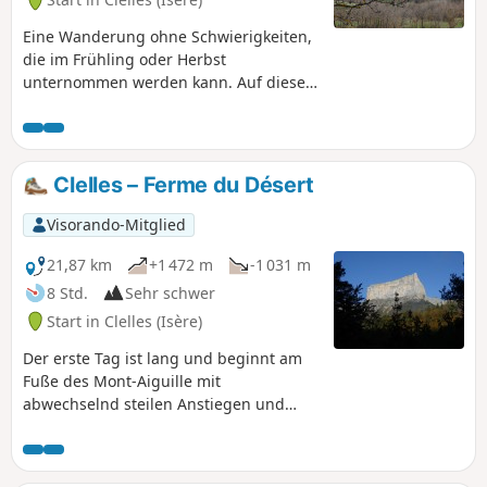
Eine Wanderung ohne Schwierigkeiten,
die im Frühling oder Herbst
unternommen werden kann. Auf dieser
Tour können Sie diese Ecke des Trièves
mit ihren im Frühling schneebedeckten
Bergen sowie das Dorf Clelles
entdecken. Während der gesamten
Clelles – Ferme du Désert
Strecke haben Sie einen Blick auf den
Vercors mit dem nahe gelegenen Mont
Visorando-Mitglied
Aiguille, den Obiou und in der Ferne
das Oisans-Massiv.
21,87 km
+1 472 m
-1 031 m
8 Std.
Sehr schwer
Start in Clelles (Isère)
Der erste Tag ist lang und beginnt am
Fuße des Mont-Aiguille mit
abwechselnd steilen Anstiegen und
ruhigeren Passagen durch Almwiesen
und Wälder.