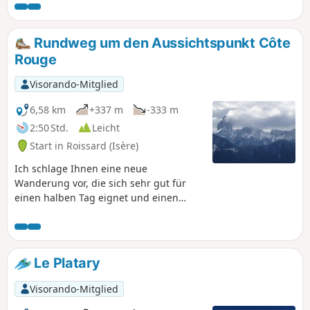
Richardière überragt.
Rundweg um den Aussichtspunkt Côte
Rouge
Visorando-Mitglied
6,58 km
+337 m
-333 m
2:50 Std.
Leicht
Start in Roissard (Isère)
Ich schlage Ihnen eine neue
Wanderung vor, die sich sehr gut für
einen halben Tag eignet und einen
herrlichen Aussichtspunkt auf dem
Gipfel der Côte Rouge bietet.
Le Platary
Visorando-Mitglied