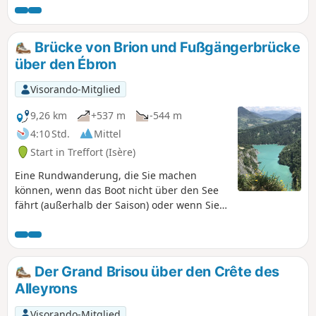
Trièves!
Brücke von Brion und Fußgängerbrücke
über den Ébron
Visorando-Mitglied
9,26 km
+537 m
-544 m
4:10 Std.
Mittel
Start in Treffort (Isère)
Eine Rundwanderung, die Sie machen
können, wenn das Boot nicht über den See
fährt (außerhalb der Saison) oder wenn Sie
sich Zeit lassen und die Stege an zwei Tagen
erkunden möchten. Siehe meine andere
Wanderung: Wanderung über die Stege des
Drac. Ich rate Personen mit Höhenangst
Der Grand Brisou über den Crête des
oder Höhenphobie von dieser Wanderung
Alleyrons
ab!
Visorando-Mitglied