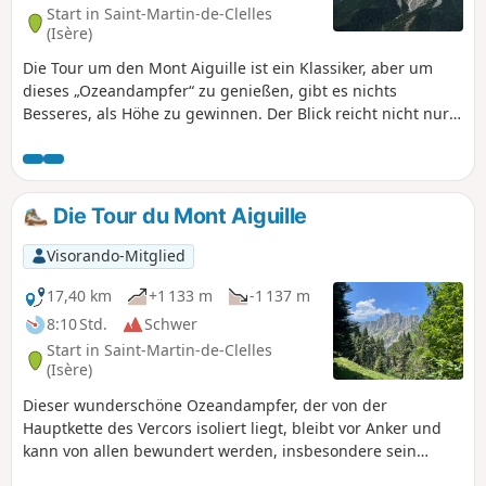
Start in Saint-Martin-de-Clelles
(Isère)
Die Tour um den Mont Aiguille ist ein Klassiker, aber um
dieses „Ozeandampfer“ zu genießen, gibt es nichts
Besseres, als Höhe zu gewinnen. Der Blick reicht nicht nur
auf den Mont Aiguille, denn vom Gipfel des Goutaroux hat
man einen 360°-Blick: von Grenoble bis zum Trièves und bis
zum Dévoluy auf der einen Seite. Von den Bergkämmen des
Vercors bis zur Chartreuse auf der anderen Seite.
Die Tour du Mont Aiguille
Visorando-Mitglied
17,40 km
+1 133 m
-1 137 m
8:10 Std.
Schwer
Start in Saint-Martin-de-Clelles
(Isère)
Dieser wunderschöne Ozeandampfer, der von der
Hauptkette des Vercors isoliert liegt, bleibt vor Anker und
kann von allen bewundert werden, insbesondere sein
majestätischer Bug, der die Dörfer Trézanne und