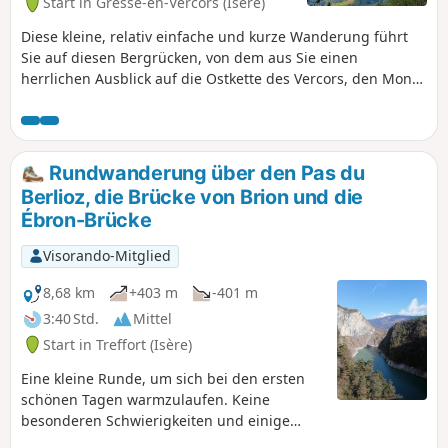
Start in Gresse-en-Vercors (Isère)
Diese kleine, relativ einfache und kurze Wanderung führt
Sie auf diesen Bergrücken, von dem aus Sie einen
herrlichen Ausblick auf die Ostkette des Vercors, den Mont
Aiguille, das Trièves bis hin zum Oisans und das
Belledonne-Massiv genießen können.
Rundwanderung über den Pas du
Berlioz, die Brücke von Brion und die
Ébron-Brücke
Visorando-Mitglied
8,68 km
+403 m
-401 m
3:40 Std.
Mittel
Start in Treffort (Isère)
Eine kleine Runde, um sich bei den ersten
schönen Tagen warmzulaufen. Keine
besonderen Schwierigkeiten und einige
schöne Ausblicke auf die Berge rund um das