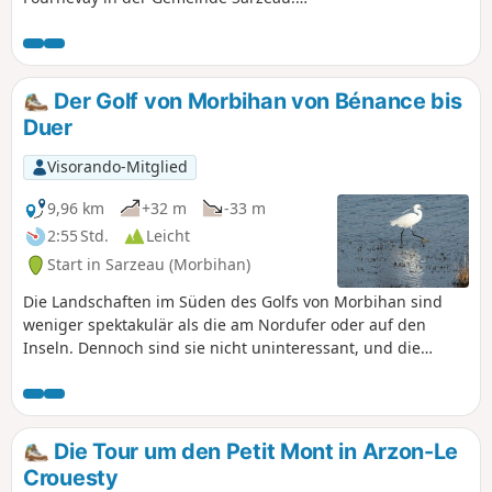
Schöne Ausblicke auf die Inseln: Pladic,
Bailleron, Tascon, Iluric, Ilur und Arz im
Hintergrund. Die Küste ist auf der
Strecke überwiegend schlammig,
Der Golf von Morbihan von Bénance bis
besonders in den Buchten. Im Winter
Duer
und Frühling gibt es zahlreiche Vögel zu
beobachten! Von November bis April
Visorando-Mitglied
sind viele Abschnitte des Weges nach
Regenfällen sehr matschig.
9,96 km
+32 m
-33 m
2:55 Std.
Leicht
Start in Sarzeau (Morbihan)
Die Landschaften im Süden des Golfs von Morbihan sind
weniger spektakulär als die am Nordufer oder auf den
Inseln. Dennoch sind sie nicht uninteressant, und die
Vielzahl der Schlösser, die die Halbinsel Rhuys auf der
Golfseite säumen, verdeutlicht diesen Reiz.
Die Tour um den Petit Mont in Arzon-Le
Crouesty