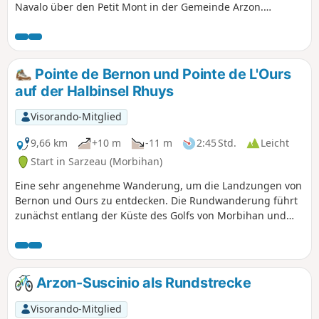
Navalo über den Petit Mont in der Gemeinde Arzon.
Herrliche Ausblicke auf das offene Meer, die Ponant-Inseln
(Hoedic, Houat, Belle-Île) und den Eingang zum Golf.
Bademöglichkeiten am Strand von Fogeo und in Port Sable.
Vorsicht bei hohem Wellengang bei Springflut,
Pointe de Bernon und Pointe de L'Ours
insbesondere bei unruhigem Wetter. Der Weg ist nur wenig
auf der Halbinsel Rhuys
windgeschützt.
Visorando-Mitglied
9,66 km
+10 m
-11 m
2:45 Std.
Leicht
Start in Sarzeau (Morbihan)
Eine sehr angenehme Wanderung, um die Landzungen von
Bernon und Ours zu entdecken. Die Rundwanderung führt
zunächst entlang der Küste des Golfs von Morbihan und
auf dem Rückweg durch die Landschaft.
Arzon-Suscinio als Rundstrecke
Visorando-Mitglied