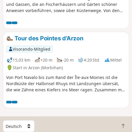
und Gassen, die an Fischerhäusern und Gärten schöner
Anwesen vorbeiführen, sowie über Küstenwege. Von den
Landzungen Bilgroix und Monténo aus hat man einen
schönen Blick auf die Inseln im Golf von Morbihan. Eine
familienfreundliche Wanderung ohne größere
Schwierigkeiten.
Tour des Pointes d'Arzon
Visorando-Mitglied
15,03 km
+20 m
-20 m
4:20 Std.
Mittel
Start in Arzon (Morbihan)
Von Port Navalo bis zum Rand der Île-aux-Moines ist die
Nordküste der Halbinsel Rhuys mit Landzungen übersät,
die wie Zähne eines Kiefers ins Meer ragen. Zusammen mit
den ihnen gegenüberliegenden Inseln zerreißen diese
Landzungen die Wellen, die in den Golf von Morbihan
hinein- oder aus ihm herausfließen. Das Ergebnis ist ein
grandioses Schauspiel, wenn die Kraft der Gezeiten das
ruhige Wasser in einen mächtigen Fluss verwandelt. Lassen
W
Sie sich auf dem Küstenweg leiten und halten Sie die
Z
ä