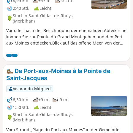
8,95 km
+47 m
-54 m
2:40 Std.
Leicht
Start in Saint-Gildas-de-Rhuys
(Morbihan)
Vor oder nach der Besichtigung der ehemaligen Abteikirche
können Sie zur Pointe du Grand Mont gehen und den Port
aux Moines entdecken.Blick auf das offene Meer, von der
Halbinsel Quiberon bis Belle-Île.
De Port-aux-Moines à la Pointe de
Saint-Jacques
Visorando-Mitglied
6,30 km
+9 m
-9 m
1:50 Std.
Leicht
Start in Saint-Gildas-de-Rhuys
(Morbihan)
Vom Strand „Plage du Port aux Moines“ in der Gemeinde