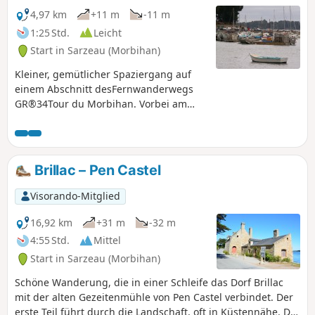
4,97 km
+11 m
-11 m
1:25 Std.
Leicht
Start in Sarzeau (Morbihan)
Kleiner, gemütlicher Spaziergang auf
einem Abschnitt desFernwanderwegs
GR®34Tour du Morbihan. Vorbei am
kleinen Hafen von Logéo und zurück
über Wege im Landesinneren.
Brillac – Pen Castel
Visorando-Mitglied
16,92 km
+31 m
-32 m
4:55 Std.
Mittel
Start in Sarzeau (Morbihan)
Schöne Wanderung, die in einer Schleife das Dorf Brillac
mit der alten Gezeitenmühle von Pen Castel verbindet. Der
erste Teil führt durch die Landschaft, oft in Küstennähe. Der