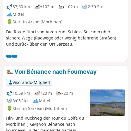
37,60 km
+102 m
-102 m
2:30 Std.
Mittel
Start in Arzon (Morbihan)
Die Route führt von Arzon zum Schloss Suscinio über
sichere Wege (Radwege oder wenig befahrene Straßen)
und zurück über den Ort Sarzeau.
Von Bénance nach Fournevay
Visorando-Mitglied
10,59 km
+20 m
-20 m
3:05 Std.
Mittel
Start in Sarzeau (Morbihan)
Hin- und Rückweg der Tour du Golfe du
Morbihan (TGM) von Bénance nach
Fournevay in der Gemeinde Sarzeau.