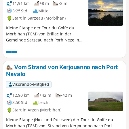
Logéo. Die Küste ist auf der Strecke
11,91 km
+8 m
-8 m
überwiegend schlammig, bietet aber
3:25 Std.
Mittel
einige Strände. Im Winter lassen sich
Start in Sarzeau (Morbihan)
zahlreiche Vögel beobachten.
Kleine Etappe der Tour du Golfe du
Morbihan (TGM) von Brillac in der
Gemeinde Sarzeau nach Porh Neze in
der Gemeinde Arzon. Herrliche
Ausblicke auf den südlichen Teil des
Golfs: Île-aux-Moines, die Inseln
Brannec, Govihan und Stibiden. In der
Vom Strand von Kerjouanno nach Port
schönen Jahreszeit kann man baden,
Navalo
insbesondere in der Anse du Logéo und
in Porh Neze. Die Küste ist auf der
Visorando-Mitglied
Strecke überwiegend schlammig, bietet
aber auch einige Strände. Im Winter
12,90 km
+42 m
-42 m
gibt es zahlreiche Vögel zu beobachten.
3:50 Std.
Leicht
Start in Arzon (Morbihan)
Kleine Etappe (Hin- und Rückweg) der Tour du Golfe du
Morbihan (TGM) vom Strand von Kerjouanno nach Port