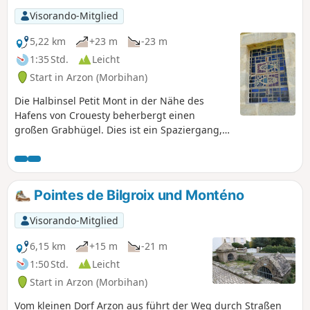
Visorando-Mitglied
5,22 km
+23 m
-23 m
1:35 Std.
Leicht
Start in Arzon (Morbihan)
Die Halbinsel Petit Mont in der Nähe des
Hafens von Crouesty beherbergt einen
großen Grabhügel. Dies ist ein Spaziergang,
der einen halben Tag in Anspruch nehmen
kann, zwischen der Opulenz und Modernität
des Yachthafens, der Wildheit der Felsküste,
dem Dolcefarniente am großen Strand von
Pointes de Bilgroix und Monténo
Fogeo und der spirituellen Präsenz von 6.000
Jahren Menschheitsgeschichte, die sich in
Visorando-Mitglied
diesem großen Steinhaufen mit seiner
komplexen Geschichte manifestiert.
6,15 km
+15 m
-21 m
1:50 Std.
Leicht
Start in Arzon (Morbihan)
Vom kleinen Dorf Arzon aus führt der Weg durch Straßen