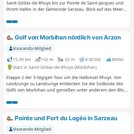
Saint-Gildas-de-Rhuys bis zur Pointe de Saint-Jacques und
ihrem Hafen in der Gemeinde Sarzeau. Blick auf das Meer
in Richtung der Inseln Houat, Hoedic und Belle-Île. Schöne
Wanderung entlang zahlreicher Strände, an denen man
baden kann! Bei Springfluten ist der Weg durchgehend
begehbar. An Tagen mit starkem Wind ist die Strecke sehr
Golf von Morbihan nördlich von Arzon
windig.
Visorando-Mitglied
15,39 km
+32 m
-32 m
4:30 Std.
Mittel
Start in Saint-Gildas-de-Rhuys (Morbihan)
Etappe 2 der 5-tägigen Tour um die Halbinsel Rhuys. Von
Landzunge zu Landzunge entdecken Sie die Südküste des
Golfs von Morbihan und genießen unter anderem den Blick
auf die Île aux Moines, die Île d'Ars und den Eingang zum
Golf, während Sie durch typische Dörfer wandern und das
reiche Megalith-Erbe entdecken.
Pointe und Port du Logéo in Sarzeau
Visorando-Mitglied