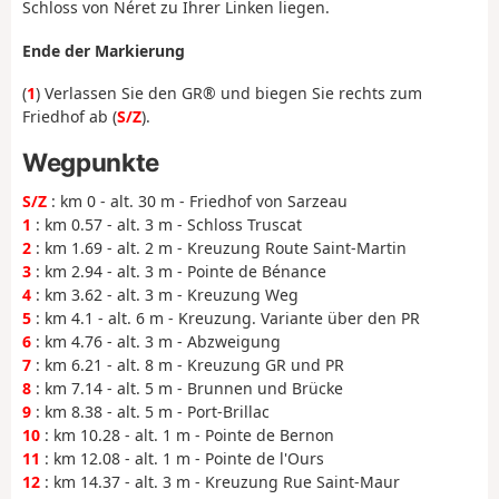
Schloss von Néret zu Ihrer Linken liegen.
Ende der Markierung
(
1
) Verlassen Sie den GR® und biegen Sie rechts zum
Friedhof ab (
S/Z
).
Wegpunkte
S/Z
: km 0 - alt. 30 m - Friedhof von Sarzeau
1
: km 0.57 - alt. 3 m - Schloss Truscat
2
: km 1.69 - alt. 2 m - Kreuzung Route Saint-Martin
3
: km 2.94 - alt. 3 m - Pointe de Bénance
4
: km 3.62 - alt. 3 m - Kreuzung Weg
5
: km 4.1 - alt. 6 m - Kreuzung. Variante über den PR
6
: km 4.76 - alt. 3 m - Abzweigung
7
: km 6.21 - alt. 8 m - Kreuzung GR und PR
8
: km 7.14 - alt. 5 m - Brunnen und Brücke
9
: km 8.38 - alt. 5 m - Port-Brillac
10
: km 10.28 - alt. 1 m - Pointe de Bernon
11
: km 12.08 - alt. 1 m - Pointe de l'Ours
12
: km 14.37 - alt. 3 m - Kreuzung Rue Saint-Maur