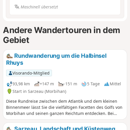
Maschinell übersetzt
Andere Wandertouren in dem
Gebiet
Rundwanderung um die Halbinsel
Rhuys
Visorando-Mitglied
93,98 km
+147 m
-151 m
5 Tage
Mittel
Start in Sarzeau (Morbihan)
Diese Rundreise zwischen dem Atlantik und dem kleinen
Binnenmeer lässt Sie die vielfältigen Facetten des Golfs von
Morbihan und seinen ganzen Reichtum entdecken. Bei
Ihrem Zwischenstopp in Port-Navalo bietet Ihnen der
nahegelegene Anlegeplatz die Möglichkeit, einen Tag auf
Sarzeau, Landschaft und Küstenweg