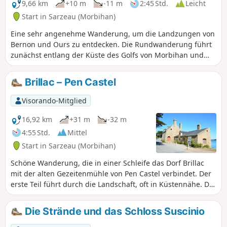
9,66 km
+10 m
-11 m
2:45 Std.
Leicht
Start in Sarzeau (Morbihan)
Eine sehr angenehme Wanderung, um die Landzungen von
Bernon und Ours zu entdecken. Die Rundwanderung führt
zunächst entlang der Küste des Golfs von Morbihan und
auf dem Rückweg durch die Landschaft.
Brillac – Pen Castel
Visorando-Mitglied
16,92 km
+31 m
-32 m
4:55 Std.
Mittel
Start in Sarzeau (Morbihan)
Schöne Wanderung, die in einer Schleife das Dorf Brillac
mit der alten Gezeitenmühle von Pen Castel verbindet. Der
erste Teil führt durch die Landschaft, oft in Küstennähe. Der
nächste Teil folgt der Küste auf einem meist schattigen
Weg, der einen schönen Blick auf den Golf (die Inseln)
Die Strände und das Schloss Suscinio
bietet und durch einige kleine Dörfer führt, darunter den
kleinen Hafen von Logéo.