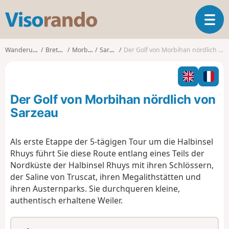
V
T
i
o
s
g
o
Wanderungen
Bretagne
Morbihan
Sarzeau
Der Golf von Morbihan nördlich von Sarzeau
g
r
l
a
e
n
n
d
Der Golf von Morbihan nördlich von
a
o
v
Sarzeau
i
g
Als erste Etappe der 5-tägigen Tour um die Halbinsel
a
Rhuys führt Sie diese Route entlang eines Teils der
t
i
Nordküste der Halbinsel Rhuys mit ihren Schlössern,
o
der Saline von Truscat, ihren Megalithstätten und
n
ihren Austernparks. Sie durchqueren kleine,
authentisch erhaltene Weiler.