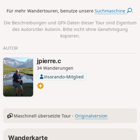
den südlichen Teil des Golfs: die Inseln
Für mehr Wandertouren, benutze unsere
Suchmaschine
.
Brannec, Govihan und Stibiden im
Vordergrund und die Île-aux-Moines
Die Beschreibungen und GPX-Daten dieser Tour sind Eigentum
sowie die Île d'Arz im Hintergrund. In
des Autors/der Autorin. Bitte nicht ohne Genehmigung
der schönen Jahreszeit kann man
kopieren.
baden, insbesondere in der Anse du
Logéo. Die Küste ist auf der Strecke
AUTOR
überwiegend schlammig, bietet aber
einige Strände. Im Winter lassen sich
jpierre.c
zahlreiche Vögel beobachten.
34 Wanderungen
Visorando-Mitglied
Maschinell übersetzte Tour -
Originalversion
Wanderkarte