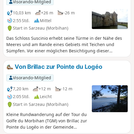
Visorando-Mitglied
10,03 km
+26 m
-26 m
2:55 Std.
Mittel
Start in Sarzeau (Morbihan)
Das Schloss Suscinio erhebt seine Türme in der Nähe des
Meeres und am Rande eines Gebiets mit Teichen und
Sümpfen. Vor einer möglichen Besichtigung dieser
wunderschönen Burg bietet diese Wanderung eine Route
am Meer entlang und dann ins Landesinnere. Mehrere
Von Brillac zur Pointe du Logéo
Varianten sind möglich.
Visorando-Mitglied
7,20 km
+12 m
-12 m
2:05 Std.
Leicht
Start in Sarzeau (Morbihan)
Kleine Rundwanderung auf der Tour du
Golfe du Morbihan (TGM) von Brillac zur
Pointe du Logéo in der Gemeinde
Sarzeau. Wunderschöne Ausblicke auf