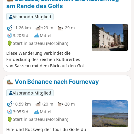
der Île d'Ars zu verbringen. Das Busnetz der Gemeinde
am Rande des Golfs
Vannes ermöglicht es Ihnen zudem, einige Etappen dieser
Rundreise als Tagesausflug zu unternehmen, indem Sie für
Visorando-Mitglied
den Hinweg oder die Rückfahrt den Bus nehmen.
11,26 km
+29 m
-29 m
3:20 Std.
Mittel
Start in Sarzeau (Morbihan)
Diese Wanderung verbindet die
Entdeckung des reichen Kulturerbes
von Sarzeau mit dem Blick auf den Golf
von Morbihan und
Vogelbeobachtungen.
Von Bénance nach Fournevay
Visorando-Mitglied
10,59 km
+20 m
-20 m
3:05 Std.
Mittel
Start in Sarzeau (Morbihan)
Hin- und Rückweg der Tour du Golfe du