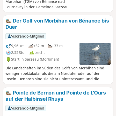
Morbihan (TGM) von Bénance nach
Fournevay in der Gemeinde Sarzeau.
Schöne Ausblicke auf die Inseln: Pladic,
Bailleron, Tascon, Iluric, Ilur und Arz im
Der Golf von Morbihan von Bénance bis
Hintergrund. Die Küste ist auf der
Duer
Strecke überwiegend schlammig,
besonders in den Buchten. Im Winter
Visorando-Mitglied
und Frühling gibt es zahlreiche Vögel zu
beobachten! Von November bis April
9,96 km
+32 m
-33 m
sind viele Abschnitte des Weges nach
2:55 Std.
Leicht
Regenfällen sehr matschig.
Start in Sarzeau (Morbihan)
Die Landschaften im Süden des Golfs von Morbihan sind
weniger spektakulär als die am Nordufer oder auf den
Inseln. Dennoch sind sie nicht uninteressant, und die
Vielzahl der Schlösser, die die Halbinsel Rhuys auf der
Golfseite säumen, verdeutlicht diesen Reiz.
Pointe de Bernon und Pointe de L'Ours
auf der Halbinsel Rhuys
Visorando-Mitglied