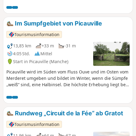
Saint-Lô, la capitale du cheval et Coutances, Pays d'art et
d'Histoire. C'est un territoire vallonné qui comprend de
nombreuses zones humides (marais). Il est traversé par la
voie romaine (D 535) qui reliait Abrincae, nom romain
Im Sumpfgebiet von Picauville
d'Avranches et Alauna, Valognes.
Tourismusinformation
13,85 km
+33 m
-31 m
4:05 Std.
Mittel
Start in Picauville (Manche)
Picauville wird im Süden vom Fluss Ouve und im Osten vom
Merderet umgeben und bildet im Winter, wenn die Sümpfe
„weiß“ sind, eine Halbinsel. Die höchste Erhebung liegt bei
29 m. Die vorgeschlagene Route führt an den Sümpfen
entlang und taucht dann auf Hohlwegen oder „Chasses“ in
die Bocage-Landschaft ein.
Rundweg „Circuit de la Fée“ ab Gratot
Tourismusinformation
11,96 km
+64 m
-67 m