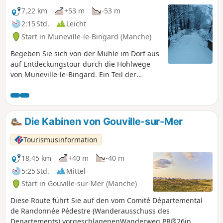
7,22 km
+53 m
-53 m
2:15 Std.
Leicht
Start in Muneville-le-Bingard (Manche)
Begeben Sie sich von der Mühle im Dorf aus
auf Entdeckungstour durch die Hohlwege
von Muneville-le-Bingard. Ein Teil der
Hohlwege wurde 2024 von Freiwilligen des
Vereins „Bocage et Patrimoine Munevillais”
wieder geöffnet. Die Pflege einiger Wege
wird von Freiwilligen je nach Verfügbarkeit
Die Kabinen von Gouville-sur-Mer
übernommen, sodass das Gras zu
bestimmten Jahreszeiten etwas hoch sein
Tourismusinformation
kann.
18,45 km
+40 m
-40 m
5:25 Std.
Mittel
Start in Gouville-sur-Mer (Manche)
Diese Route führt Sie auf den vom Comité Départemental
de Randonnée Pédestre (Wanderausschuss des
Departements) vorgeschlagenenWanderweg PR®26in