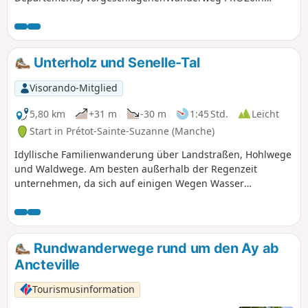
Gouville-sur-Mer. Sie können damit die Küste sowie sehr
schöne Wege durch die Bocage-Landschaft erkunden.
Unterholz und Senelle-Tal
Visorando-Mitglied
5,80 km
+31 m
-30 m
1:45 Std.
Leicht
Start in Prétot-Sainte-Suzanne (Manche)
Idyllische Familienwanderung über Landstraßen, Hohlwege
und Waldwege. Am besten außerhalb der Regenzeit
unternehmen, da sich auf einigen Wegen Wasser
ansammeln kann.
Rundwanderwege rund um den Ay ab
Ancteville
Tourismusinformation