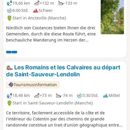
19,66 km
+132 m
-133 m
6:00 Std.
Schwer
Start in Ancteville (Manche)
Nördlich von Coutances bieten Ihnen die drei
Gemeinden, durch die diese Route führt, eine
beschauliche Wanderung im Herzen der
Bocage-Landschaft.
Les Romains et les Calvaires au départ
de Saint-Sauveur-Lendelin
Tourismusinformation
18,48 km
+73 m
-74 m
5:30 Std.
Mittel
Start in Saint-Sauveur-Lendelin (Manche)
Ce territoire, facilement accessible de la côte et de
l'intérieur du Cotentin par des chemins de grande
randonnée constitue un trait d'union géographique entre