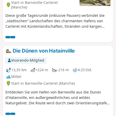
Start in Barneville-Carteret
(Manche)
Diese große Tagesrunde (inklusive Pausen) verbindet die
„städtischen“ Landschaften des charmanten Hafens von
Carteret mit Küstenlandschaften, Stränden und kargen
Heideflächen, die bis zum kleinen Dorf Hattainville und
weiter zum Dorf Les Moitiers-d'Alonne führen, wobei der
Weg größtenteils über Wanderwege verläuft.Abgesehen
von einigen Varianten ist dies ein Klassiker für Stammgäste
Die Dünen von Hatainville
des Badeortes und der örtlichen Wandervereine!Die
Visorando-App wird in den Dünen empfohlen
Visorando-Mitglied
13,35 km
+224 m
-216 m
4:25 Std.
Mittel
Start in Barneville-Carteret (Manche)
Entdecken Sie vom Hafen von Barneville aus die Dunes
d'Hatainville, ein außergewöhnliches und wildes
Naturgebiet. Die Route wird durch zwei Orientierungstafeln
auf Anhöhen ergänzt, die einen schönen Blick auf die Küste
bieten. Aktualisierung 2025: Siehe unter Praktische