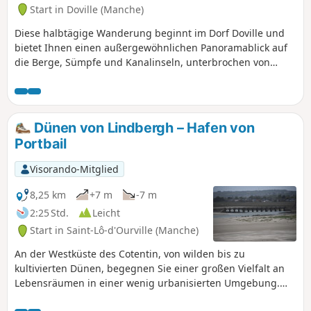
Start in Doville (Manche)
Diese halbtägige Wanderung beginnt im Dorf Doville und
bietet Ihnen einen außergewöhnlichen Panoramablick auf
die Berge, Sümpfe und Kanalinseln, unterbrochen von
Abschnitten auf Waldwegen und einer großen Hochebene
mit kargen, mit Ginster bewachsenen Heiden.
Dünen von Lindbergh – Hafen von
Portbail
Visorando-Mitglied
8,25 km
+7 m
-7 m
2:25 Std.
Leicht
Start in Saint-Lô-d'Ourville (Manche)
An der Westküste des Cotentin, von wilden bis zu
kultivierten Dünen, begegnen Sie einer großen Vielfalt an
Lebensräumen in einer wenig urbanisierten Umgebung.
Am Rande der Düne, mit Blick auf den Hafen von Portbail,