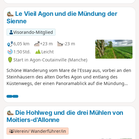
InformationenGPS oder Visorando-App dringend
empfohlen!
Le Vieil Agon und die Mündung der
Sienne
Visorando-Mitglied
6,05 km
+23 m
-23 m
1:50 Std.
Leicht
Start in Agon-Coutainville (Manche)
Schöne Wanderung vom Mare de l'Essay aus, vorbei an den
Steinhäusern des alten Dorfes Agon und entlang des
Küstenwegs, der einen Panoramablick auf die Mündung
der Sienne oder den Hafen von Regnéville bietet.
Die Hohlweg und die drei Mühlen von
Moitiers-d'Allonne
Verein/ Wanderführer/in