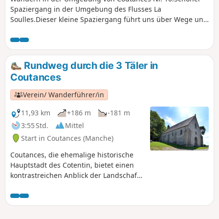
Spaziergang in der Umgebung des Flusses La
Soulles.Dieser kleine Spaziergang führt uns über Wege und
kleine Gemeinde- oder Departementsstraßen auf eine Reise
durch das Tal und die Hänge eines der drei Flüsse von
Coutances, La Soulles, in den Gemeinden südöstlich von
Coutances.Die Route führt an sehr schönen Häusern aus
Rundweg durch die 3 Täler in
regionalem Naturstein (oder Nebengebäuden ehemaliger
Coutances
Bauernhöfe) vorbei.
Verein/ Wanderführer/in
11,93 km
+186 m
-181 m
3:55 Std.
Mittel
Start in Coutances (Manche)
Coutances, die ehemalige historische
Hauptstadt des Cotentin, bietet einen
kontrastreichen Anblick der Landschaft
fast mitten in der Stadt. Diese
Wanderung führt durch die
unmittelbare Umgebung der Stadt,
durch die drei sie umgebenden Täler