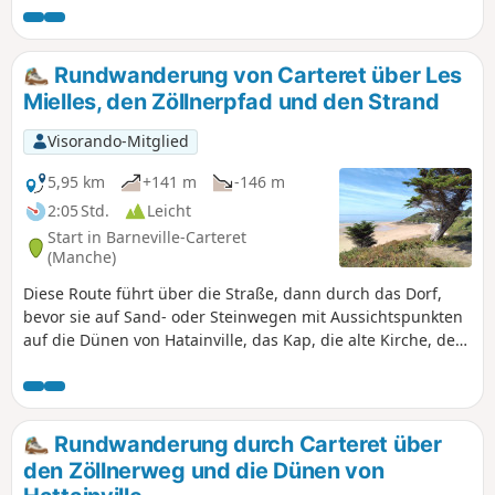
erkennen.
Rundwanderung von Carteret über Les
Mielles, den Zöllnerpfad und den Strand
Visorando-Mitglied
5,95 km
+141 m
-146 m
2:05 Std.
Leicht
Start in Barneville-Carteret
(Manche)
Diese Route führt über die Straße, dann durch das Dorf,
bevor sie auf Sand- oder Steinwegen mit Aussichtspunkten
auf die Dünen von Hatainville, das Kap, die alte Kirche, den
Leuchtturm, den Hafen usw. weiterführt.
Rundwanderung durch Carteret über
den Zöllnerweg und die Dünen von