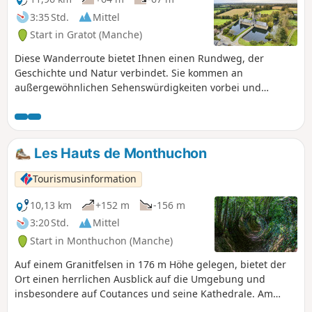
3:35 Std.
Mittel
Start in Gratot (Manche)
Diese Wanderroute bietet Ihnen einen Rundweg, der
Geschichte und Natur verbindet. Sie kommen an
außergewöhnlichen Sehenswürdigkeiten vorbei und
durchqueren eine idyllische Landschaft. Für Liebhaber der
Natur und alter Gemäuer ist Gratot eine kleine Oase der
Ruhe vor den Toren von Coutances.
Les Hauts de Monthuchon
Tourismusinformation
10,13 km
+152 m
-156 m
3:20 Std.
Mittel
Start in Monthuchon (Manche)
Auf einem Granitfelsen in 176 m Höhe gelegen, bietet der
Ort einen herrlichen Ausblick auf die Umgebung und
insbesondere auf Coutances und seine Kathedrale. Am
Abend kann man bei klarem Wetter sieben Leuchttürme