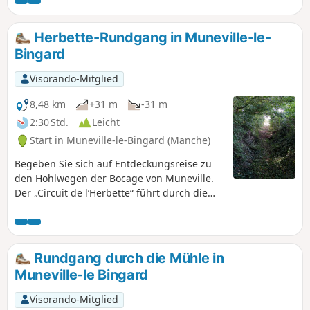
bietet Ihnen der Weg eine herrliche Landschaft.
Herbette-Rundgang in Muneville-le-
Bingard
Visorando-Mitglied
8,48 km
+31 m
-31 m
2:30 Std.
Leicht
Start in Muneville-le-Bingard (Manche)
Begeben Sie sich auf Entdeckungsreise zu
den Hohlwegen der Bocage von Muneville.
Der „Circuit de l’Herbette“ führt durch die
Bocage über zahlreiche Hohlwege und
durchquert Wiesen- und Heidelandschaften.
Ein Teil der Hohlwege wurde 2021 und 2022
von den Freiwilligen des Vereins „Bocage et
Rundgang durch die Mühle in
Patrimoine Munevillais“ wiedereröffnet.
Muneville-le Bingard
Visorando-Mitglied