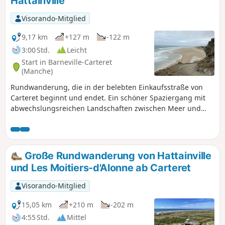
Hattainville
Visorando-Mitglied
9,17 km
+127 m
-122 m
3:00 Std.
Leicht
Start in Barneville-Carteret
(Manche)
Rundwanderung, die in der belebten Einkaufsstraße von
Carteret beginnt und endet. Ein schöner Spaziergang mit
abwechslungsreichen Landschaften zwischen Meer und
Land. atemberaubende Ausblicke auf Strände und Dünen.
Durchquerung der Dünen, Flora und Fauna zum
Bewundern. Mögliche Pause am Fuße der Ruinen der
Kirche Saint-Germain.
Große Rundwanderung von Hattainville
und Les Moitiers-d'Alonne ab Carteret
Visorando-Mitglied
15,05 km
+210 m
-202 m
4:55 Std.
Mittel