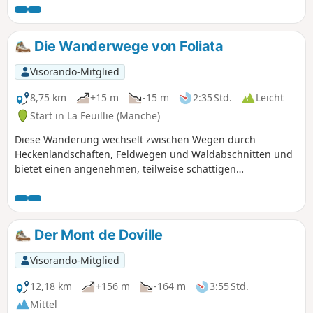
Wanderung verläuft am Meer und auf den Dünen, die es
überragen.
Die Wanderwege von Foliata
Visorando-Mitglied
8,75 km
+15 m
-15 m
2:35 Std.
Leicht
Start in La Feuillie (Manche)
Diese Wanderung wechselt zwischen Wegen durch
Heckenlandschaften, Feldwegen und Waldabschnitten und
bietet einen angenehmen, teilweise schattigen
Spaziergang, ideal im Sommer. Der letzte, kürzlich
angelegte Weg führt zum See und bietet einen schönen
Blick auf die Feuchtgebiete und die Kirche von La Feuillie.
Der Mont de Doville
Visorando-Mitglied
12,18 km
+156 m
-164 m
3:55 Std.
Mittel