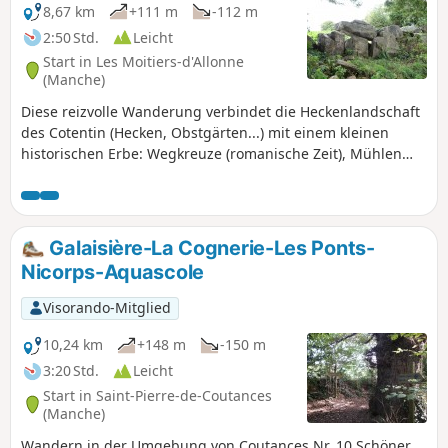
8,67 km
+111 m
-112 m
2:50 Std.
Leicht
Start in Les Moitiers-d'Allonne
(Manche)
Diese reizvolle Wanderung verbindet die Heckenlandschaft
des Cotentin (Hecken, Obstgärten...) mit einem kleinen
historischen Erbe: Wegkreuze (romanische Zeit), Mühlen
(19. Jahrhundert) und Hohlwege (Neolithikum). Dauer: 2,5
Stunden, nicht mehr!
Galaisière-La Cognerie-Les Ponts-
Nicorps-Aquascole
Visorando-Mitglied
10,24 km
+148 m
-150 m
3:20 Std.
Leicht
Start in Saint-Pierre-de-Coutances
(Manche)
Wandern in der Umgebung von Coutances Nr. 10.Schöner