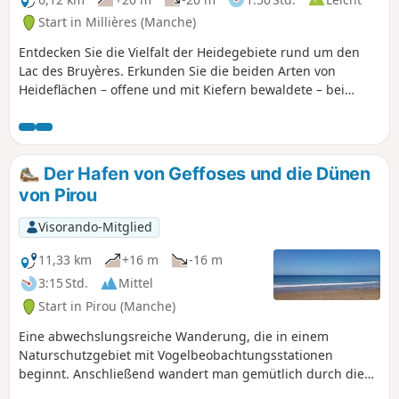
die Umgebung.
Start in Millières (Manche)
Entdecken Sie die Vielfalt der Heidegebiete rund um den
Lac des Bruyères. Erkunden Sie die beiden Arten von
Heideflächen – offene und mit Kiefern bewaldete – bei
einem Spaziergang um diese ehemalige Sandgrube, die
heute ein Ausflugsziel für Familien ist.
Der Hafen von Geffoses und die Dünen
von Pirou
Visorando-Mitglied
11,33 km
+16 m
-16 m
3:15 Std.
Mittel
Start in Pirou (Manche)
Eine abwechslungsreiche Wanderung, die in einem
Naturschutzgebiet mit Vogelbeobachtungsstationen
beginnt. Anschließend wandert man gemütlich durch die
Landschaft, meist auf schattigen Wegen. Das Ende der