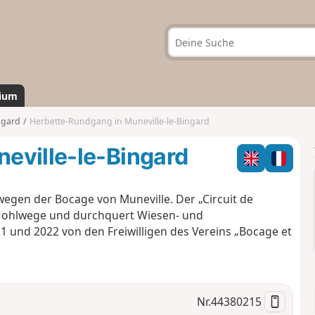
ium
ngard
Herbette-Rundgang in Muneville-le-Bingard
eville-le-Bingard
egen der Bocage von Muneville. Der „Circuit de
e Hohlwege und durchquert Wiesen- und
1 und 2022 von den Freiwilligen des Vereins „Bocage et
Nr.
44380215