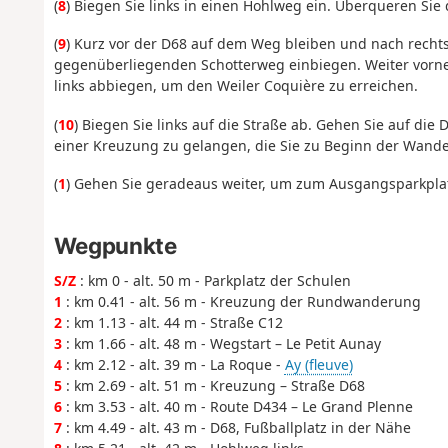
(
8
) Biegen Sie links in einen Hohlweg ein. Überqueren Si
(
9
) Kurz vor der D68 auf dem Weg bleiben und nach recht
gegenüberliegenden Schotterweg einbiegen. Weiter vorne
links abbiegen, um den Weiler Coquière zu erreichen.
(
10
) Biegen Sie links auf die Straße ab. Gehen Sie auf die
einer Kreuzung zu gelangen, die Sie zu Beginn der Wand
(
1
) Gehen Sie geradeaus weiter, um zum Ausgangsparkpla
Wegpunkte
S/Z
: km 0 - alt. 50 m - Parkplatz der Schulen
1
: km 0.41 - alt. 56 m - Kreuzung der Rundwanderung
2
: km 1.13 - alt. 44 m - Straße C12
3
: km 1.66 - alt. 48 m - Wegstart – Le Petit Aunay
4
: km 2.12 - alt. 39 m - La Roque -
Ay (fleuve)
5
: km 2.69 - alt. 51 m - Kreuzung – Straße D68
6
: km 3.53 - alt. 40 m - Route D434 – Le Grand Plenne
7
: km 4.49 - alt. 43 m - D68, Fußballplatz in der Nähe