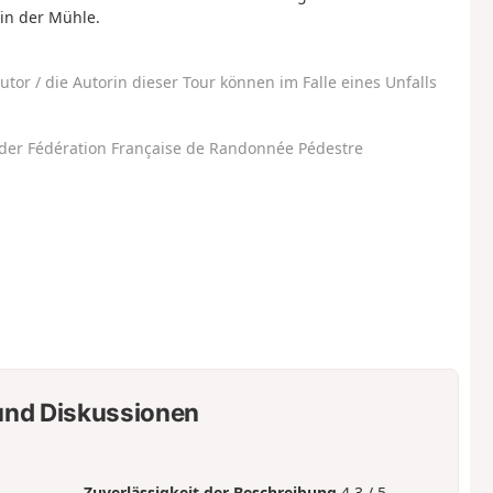
in der Mühle.
utor / die Autorin dieser Tour können im Falle eines Unfalls
der Fédération Française de Randonnée Pédestre
nd Diskussionen
Zuverlässigkeit der Beschreibung
4.3 / 5