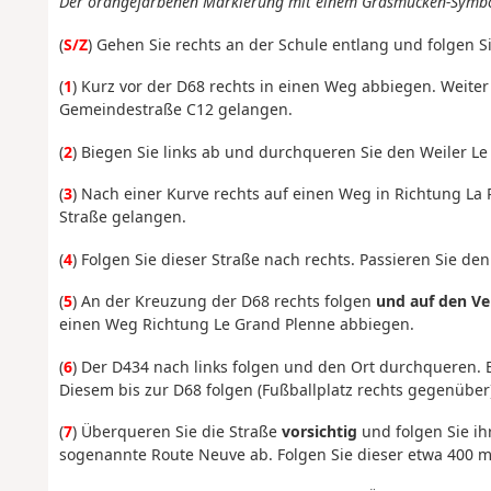
Der orangefarbenen Markierung mit einem Grasmücken-Symbol 
(
S/Z
) Gehen Sie rechts an der Schule entlang und folgen 
(
1
) Kurz vor der D68 rechts in einen Weg abbiegen. Weit
Gemeindestraße C12 gelangen.
(
2
) Biegen Sie links ab und durchqueren Sie den Weiler Le 
(
3
) Nach einer Kurve rechts auf einen Weg in Richtung La
Straße gelangen.
(
4
) Folgen Sie dieser Straße nach rechts. Passieren Sie den 
(
5
) An der Kreuzung der D68 rechts folgen
und auf den Ve
einen Weg Richtung Le Grand Plenne abbiegen.
(
6
) Der D434 nach links folgen und den Ort durchqueren. 
Diesem bis zur D68 folgen (Fußballplatz rechts gegenüber)
(
7
) Überqueren Sie die Straße
vorsichtig
und folgen Sie ih
sogenannte Route Neuve ab. Folgen Sie dieser etwa 400 m