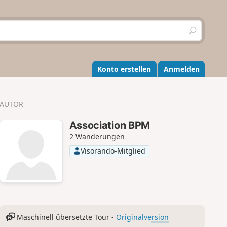
S
u
c
h
e
Konto erstellen
Anmelden
n
AUTOR
Association BPM
2 Wanderungen
Visorando-Mitglied
Maschinell übersetzte Tour -
Originalversion