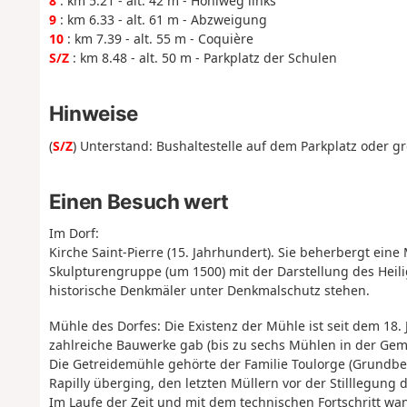
8
: km 5.21 - alt. 42 m - Hohlweg links
9
: km 6.33 - alt. 61 m - Abzweigung
10
: km 7.39 - alt. 55 m - Coquière
S/Z
: km 8.48 - alt. 50 m - Parkplatz der Schulen
Hinweise
(
S/Z
) Unterstand: Bushaltestelle auf dem Parkplatz oder g
Einen Besuch wert
Im Dorf:
Kirche Saint-Pierre (15. Jahrhundert). Sie beherbergt ein
Skulpturengruppe (um 1500) mit der Darstellung des Heilig
historische Denkmäler unter Denkmalschutz stehen.
Mühle des Dorfes: Die Existenz der Mühle ist seit dem 18. 
zahlreiche Bauwerke gab (bis zu sechs Mühlen in der Gem
Die Getreidemühle gehörte der Familie Toulorge (Grundbesi
Rapilly überging, den letzten Müllern vor der Stilllegung
Im Laufe der Zeit und mit dem technischen Fortschritt wan