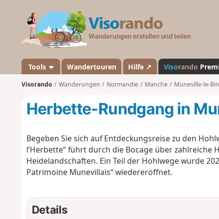
V
i
s
o
r
a
Tools
Wandertouren
Hilfe ↗
Viso
rando
Prem
n
Visorando
Wanderungen
Normandie
Manche
Muneville-le-Bi
d
o
Herbette-Rundgang in Mun
Begeben Sie sich auf Entdeckungsreise zu den Hohlw
l’Herbette“ führt durch die Bocage über zahlreich
Heidelandschaften. Ein Teil der Hohlwege wurde 202
Patrimoine Munevillais“ wiedereröffnet.
Details