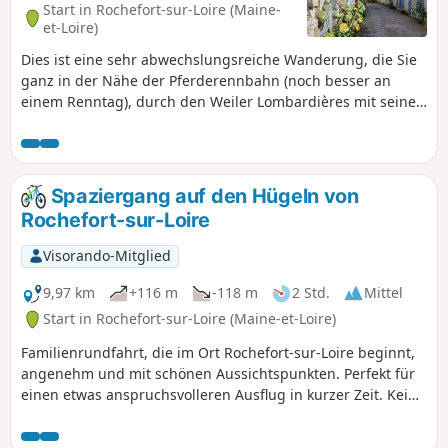
Start in Rochefort-sur-Loire (Maine-
et-Loire)
Dies ist eine sehr abwechslungsreiche Wanderung, die Sie
ganz in der Nähe der Pferderennbahn (noch besser an
einem Renntag), durch den Weiler Lombardières mit seinen
alten Fischer- und Schifferhäusern, dann durch das
charmante Dorf Savennières mit seinen Weinbergen auf
den Hügeln und schließlich durch Béhuard, ein sehr
hübsches kleines Dorf mit seiner kleinen Kirche, die an den
Spaziergang auf den Hügeln von
Felsen geschmiegt ist, führt. Einige Abschnitte sind auf
Rochefort-sur-Loire
dem Hinweg und auf dem Rückweg identisch, was jedoch
durch die Überquerung von Wasserläufen und
Visorando-Mitglied
Eisenbahnschienen bedingt ist.
9,97 km
+116 m
-118 m
2 Std.
Mittel
Start in Rochefort-sur-Loire (Maine-et-Loire)
Familienrundfahrt, die im Ort Rochefort-sur-Loire beginnt,
angenehm und mit schönen Aussichtspunkten. Perfekt für
einen etwas anspruchsvolleren Ausflug in kurzer Zeit. Keine
wirklichen technischen Schwierigkeiten, abgesehen von ein
oder zwei Aufstiegen, die man zu Fuß bewältigen muss,