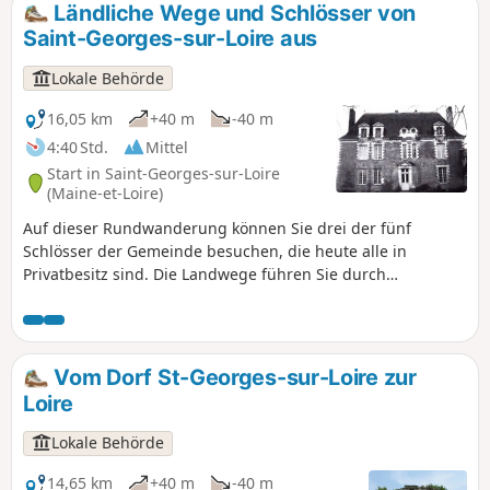
Ländliche Wege und Schlösser von
Saint-Georges-sur-Loire aus
Lokale Behörde
16,05 km
+40 m
-40 m
4:40 Std.
Mittel
Start in Saint-Georges-sur-Loire
(Maine-et-Loire)
Auf dieser Rundwanderung können Sie drei der fünf
Schlösser der Gemeinde besuchen, die heute alle in
Privatbesitz sind. Die Landwege führen Sie durch
ökologisch interessante Naturgebiete entlang zweier Bäche
zu den höchsten Punkten, von denen aus Sie einen
Panoramablick auf das Loire-Tal genießen können. Entlang
der Wege begegnen Sie vielleicht den Schwänen, die sich in
Vom Dorf St-Georges-sur-Loire zur
den Sumpfgebieten in der Nähe des Weilers Éculard
Loire
niedergelassen haben.
Lokale Behörde
14,65 km
+40 m
-40 m