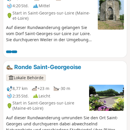
4:20 Std.
Mittel
Start in Saint-Georges-sur-Loire (Maine-
et-Loire)
Auf dieser Rundwanderung gelangen Sie
vom Dorf Saint-Georges-sur-Loire zur Loire.
Sie durchqueren Weiler in der Umgebung
von Saint-Georges. Das Bahnhofsviertel war
im19. Jahrhundert sehr belebt. Sie erreichen
den Port Girault und seinen Anlegeplatz am
Grand Bras de la Loire, dem historischen
Ronde Saint-Georgeoise
Hauptarm des Flusses. Auf dem Rückweg
durchqueren Sie Éculard, wo sich ein sehr
Lokale Behörde
schönes Herrenhaus ausdem 18.
Jahrhundert befindet.
8,77 km
+23 m
-30 m
2:35 Std.
Leicht
Start in Saint-Georges-sur-Loire
(Maine-et-Loire)
Auf dieser Rundwanderung umrunden Sie den Ort Saint-
Georges und durchqueren dabei abwechselnd
Naturgebiete und verschiedene Stadtviertel über Plätze