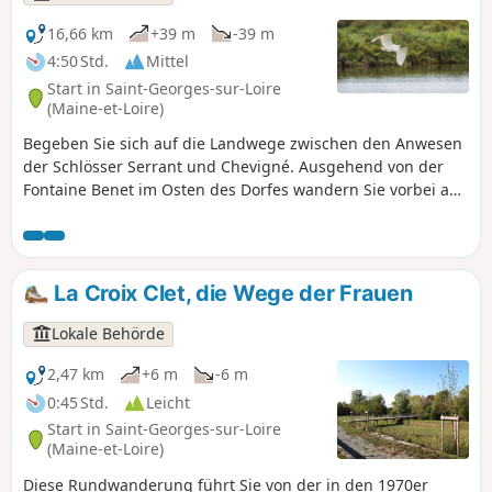
16,66 km
+39 m
-39 m
4:50 Std.
Mittel
Start in Saint-Georges-sur-Loire
(Maine-et-Loire)
Begeben Sie sich auf die Landwege zwischen den Anwesen
der Schlösser Serrant und Chevigné. Ausgehend von der
Fontaine Benet im Osten des Dorfes wandern Sie vorbei an
Bauernhöfen mit vielsagenden Namen (Chèvre Pendue,
Beauchêne) zum Étang de Chevigné, einem großen See, der
zahlreiche seltene und sogar bedrohte Vogelarten
beherbergt und als sensibler Naturraum klassifiziert ist.
La Croix Clet, die Wege der Frauen
Lokale Behörde
2,47 km
+6 m
-6 m
0:45 Std.
Leicht
Start in Saint-Georges-sur-Loire
(Maine-et-Loire)
Diese Rundwanderung führt Sie von der in den 1970er