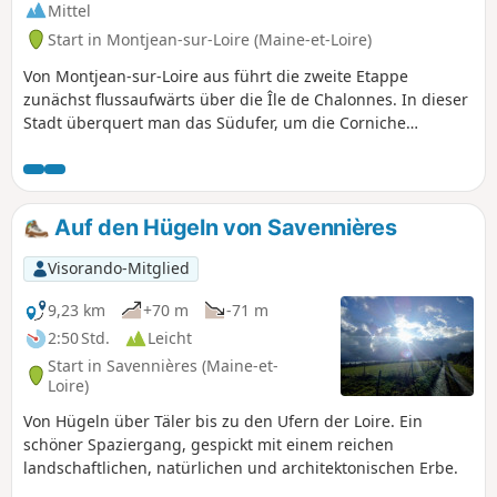
Mittel
Start in Montjean-sur-Loire (Maine-et-Loire)
Von Montjean-sur-Loire aus führt die zweite Etappe
zunächst flussaufwärts über die Île de Chalonnes. In dieser
Stadt überquert man das Südufer, um die Corniche
Angevine zu erklimmen, der man einige Kilometer lang
folgt, bevor man ins Layon-Tal hinabsteigt. Auf dem grünen
Weg entlang des Flusses erreicht man gemächlich Pont
Barré, Schauplatz einer Schlacht in der Vendée und
Auf den Hügeln von Savennières
Endpunkt dieser Etappe.
Visorando-Mitglied
9,23 km
+70 m
-71 m
2:50 Std.
Leicht
Start in Savennières (Maine-et-
Loire)
Von Hügeln über Täler bis zu den Ufern der Loire. Ein
schöner Spaziergang, gespickt mit einem reichen
landschaftlichen, natürlichen und architektonischen Erbe.