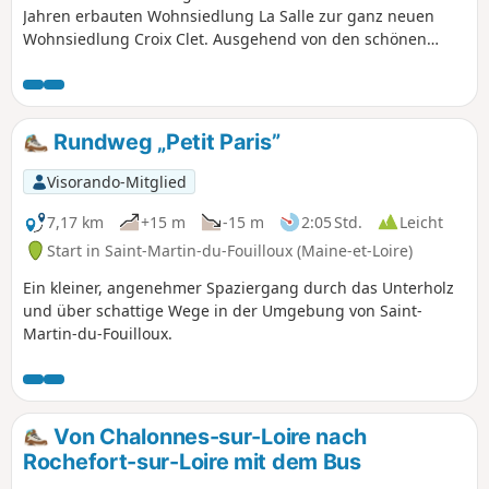
Jahren erbauten Wohnsiedlung La Salle zur ganz neuen
Wohnsiedlung Croix Clet. Ausgehend von den schönen
schattigen Bereichen des Étang de la Salle und den Ufern
des Ruisseau de la Douinière durchqueren Sie die
hübschen Gärten der Guinguette, bevor Sie die neuen
Straßen entlanggehen, deren Namen an bemerkenswerte
Rundweg „Petit Paris”
Frauen der Gemeinde erinnern.
Visorando-Mitglied
7,17 km
+15 m
-15 m
2:05 Std.
Leicht
Start in Saint-Martin-du-Fouilloux (Maine-et-Loire)
Ein kleiner, angenehmer Spaziergang durch das Unterholz
und über schattige Wege in der Umgebung von Saint-
Martin-du-Fouilloux.
Von Chalonnes-sur-Loire nach
Rochefort-sur-Loire mit dem Bus