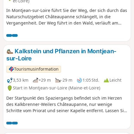
et-Loire)
In Montjean-sur-Loire führt Sie der Weg, der sich durch das
Naturschutzgebiet Châteaupanne schlängelt, in die
Vergangenheit. Der Weg führt in den Wald, verläuft am
Ufer der Loire entlang oder führt an alten Steinmauern
vorbei. Weiter entfernt steigt er auf ein Korallenriff, heute
ein Kalksteinbruch, wo sich vor 400 Millionen Jahren das
Meer befand. Noch weiter entfernt entführt Sie eine
Kalkstein und Pflanzen in Montjean-
seltsame Festung in die Zeit der Kalkbrenner.
sur-Loire
Tourismusinformation
3,53 km
+29 m
-29 m
1:05 Std.
Leicht
Start in Montjean-sur-Loire (Maine-et-Loire)
Der Startpunkt des Spaziergangs befindet sich im Herzen
des Kalkbrenner-Weilers Châteaupanne, nur wenige
Schritte vom Priorat und seiner Kapelle entfernt. Lassen Sie
sich zunächst vom beruhigenden Rauschen des Ruisseau
des Moulins leiten, bevor Sie etwas an Höhe gewinnen.
Beim Aufstieg auf den Hügel bietet sich Ihnen ein