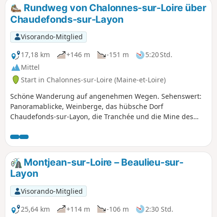
einzigartiges Naturschauspiel: die Überreste des ältesten
Rundweg von Chalonnes-sur-Loire über
Holzes der Welt, das Ballett der wilden Orchideen und,
Chaudefonds-sur-Layon
sobald die schönen Tage kommen, die prächtige Blüte der
Sonnenröschen.
Visorando-Mitglied
17,18 km
+146 m
-151 m
5:20 Std.
Mittel
Start in Chalonnes-sur-Loire (Maine-et-Loire)
Schöne Wanderung auf angenehmen Wegen. Sehenswert:
Panoramablicke, Weinberge, das hübsche Dorf
Chaudefonds-sur-Layon, die Tranchée und die Mine des
Malécots, das Dorf La Haie Longue, die Kapelle Sainte-
Barbe-des-Mines… Ein schöner Tag steht bevor. Zu jeder
Jahreszeit empfehlenswert (außer wenn der Layon über die
Ufer tritt).
Montjean-sur-Loire – Beaulieu-sur-
Layon
Visorando-Mitglied
25,64 km
+114 m
-106 m
2:30 Std.