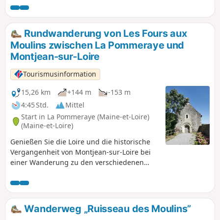
Rundwanderung von Les Fours aux
Moulins zwischen La Pommeraye und
Montjean-sur-Loire
Tourismusinformation
15,26 km
+144 m
-153 m
4:45 Std.
Mittel
Start in La Pommeraye (Maine-et-Loire)
(Maine-et-Loire)
Genießen Sie die Loire und die historische
Vergangenheit von Montjean-sur-Loire bei
einer Wanderung zu den verschiedenen
Kalköfen, die dieses Dorf im 18. und 19.
Jahrhundert zum größten Hafen der Loire
gemacht haben. Sie werden auch einige der
tausend Mühlen entdecken, die in dieser
Wanderweg „Ruisseau des Moulins”
Region standen. Genießen Sie einen