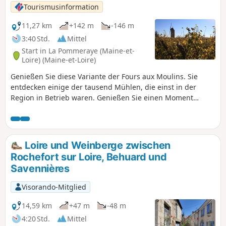
Moment inmitten der Natur, während Sie
Tourismusinformation
durch Weinberge und über kleine Pfade
wandern. Wanderweg in den Gemeinden
11,27 km
+142 m
-146 m
Montjean-sur-Loire und La Pommeraye.
3:40 Std.
Mittel
Start in La Pommeraye (Maine-et-
Loire) (Maine-et-Loire)
Genießen Sie diese Variante der Fours aux Moulins. Sie
entdecken einige der tausend Mühlen, die einst in der
Region in Betrieb waren. Genießen Sie einen Moment
inmitten der Natur, während Sie durch die herrlichen
Weinberge und über kleine Pfade wandern.Wanderweg
zwischen Montjean-sur-Loire und La Pommeraye.
Loire und Weinberge zwischen
Rochefort sur Loire, Behuard und
Savennières
Visorando-Mitglied
14,59 km
+47 m
-48 m
4:20 Std.
Mittel