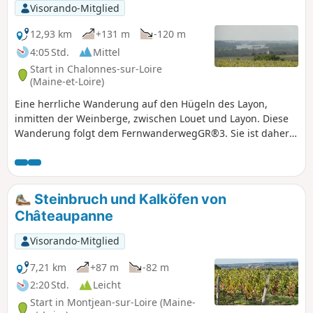
Visorando-Mitglied
12,93 km
+131 m
-120 m
4:05 Std.
Mittel
Start in Chalonnes-sur-Loire
(Maine-et-Loire)
Eine herrliche Wanderung auf den Hügeln des Layon,
inmitten der Weinberge, zwischen Louet und Layon. Diese
Wanderung folgt dem FernwanderwegGR®3. Sie ist daher
sehr gut in Rot und Weiß markiert.
Steinbruch und Kalköfen von
Châteaupanne
Visorando-Mitglied
7,21 km
+87 m
-82 m
2:20 Std.
Leicht
Start in Montjean-sur-Loire (Maine-