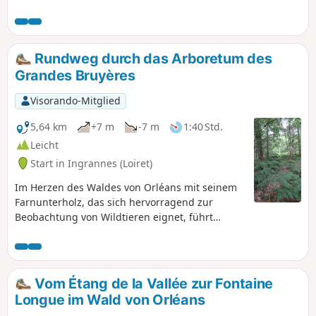
erinnert, benannt nach einem Holzfäller aus
dem Sologne, der von der Leidenschaft für die
Wilderei beseelt war. Daran erinnert der Ort „La
Rabolière“.
Rundweg durch das Arboretum des
Grandes Bruyères
Visorando-Mitglied
5,64 km
+7 m
-7 m
1:40 Std.
Leicht
Start in Ingrannes (Loiret)
Im Herzen des Waldes von Orléans mit seinem
Farnunterholz, das sich hervorragend zur
Beobachtung von Wildtieren eignet, führt
dieser kleine Spaziergang durch schattige
Landschaften an zahlreichen Teichen vorbei.
Vom Étang de la Vallée zur Fontaine
Longue im Wald von Orléans