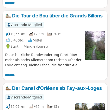
am Ufer der Loire liegt.
Die Tour de Bou über die Grands Billons
Visorando-Mitglied
19,56 km
+20 m
-20 m
5:40 Std.
Mittel
Start in Mardié (Loiret)
Diese herrliche Rundwanderung führt über
mehr als sechs Kilometer am rechten Ufer der
Loire entlang. Kleine Pfade, die fast direkt am
Wasser verlaufen, bieten herrliche Ausblicke
auf den wilden Fluss, seine Tier- und
Pflanzenwelt. Der zweite Teil dieser
Rundwanderung führt über Wege, die durch
Der Canal d'Orléans ab Fay-aux-Loges
sehr abwechslungsreiche Landschaften
führen: weite Ebenen, Unterholz und Wälder.
Visorando-Mitglied
Die Route endet an den Ufern des Canal
d’Orléans und der hübschen Venelle des Lilas.
12,09 km
+15 m
-15 m