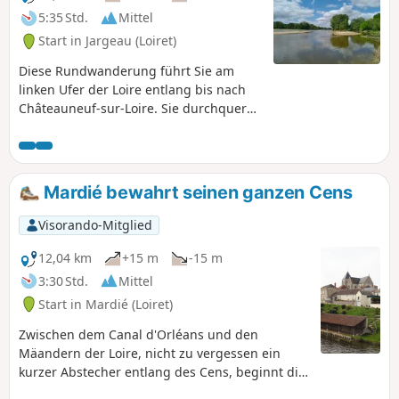
5:35 Std.
Mittel
Start in Jargeau (Loiret)
Diese Rundwanderung führt Sie am
linken Ufer der Loire entlang bis nach
Châteauneuf-sur-Loire. Sie durchqueren
den Schlosspark und sein Arboretum.
Die Rückkehr nach Jargeau erfolgt über
das rechte Ufer. Diese Rundwanderung
ist unter dem NamenPR® des deux
Mardié bewahrt seinen ganzen Cens
ponts bekannt und wurde geändert, um
das Musée de la Marine de Loire zu
Visorando-Mitglied
erreichen und das Arboretum und die
hübsche Rhododendronallee zu
12,04 km
+15 m
-15 m
durchqueren.
3:30 Std.
Mittel
Start in Mardié (Loiret)
Zwischen dem Canal d'Orléans und den
Mäandern der Loire, nicht zu vergessen ein
kurzer Abstecher entlang des Cens, beginnt die
Route in der Stadt Chécy, die auf einem Hügel