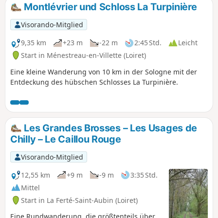
Montlévrier und Schloss La Turpinière
Visorando-Mitglied
9,35 km
+23 m
-22 m
2:45 Std.
Leicht
Start in Ménestreau-en-Villette (Loiret)
Eine kleine Wanderung von 10 km in der Sologne mit der
Entdeckung des hübschen Schlosses La Turpinière.
Les Grandes Brosses – Les Usages de
Chilly – Le Caillou Rouge
Visorando-Mitglied
12,55 km
+9 m
-9 m
3:35 Std.
Mittel
Start in La Ferté-Saint-Aubin (Loiret)
Eine Rundwanderung, die größtenteils über