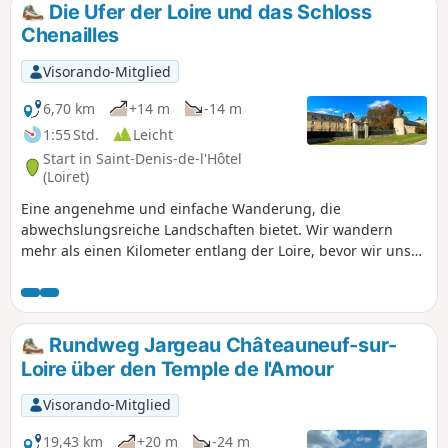
Die Ufer der Loire und das Schloss
Chenailles
Visorando-Mitglied
6,70 km
+14 m
-14 m
1:55 Std.
Leicht
Start in Saint-Denis-de-l'Hôtel
(Loiret)
Eine angenehme und einfache Wanderung, die
abwechslungsreiche Landschaften bietet. Wir wandern
mehr als einen Kilometer entlang der Loire, bevor wir uns
von ihr entfernen, um in den Wald zu gelangen, das
wunderschöne Schloss Chenailles zu bewundern und dann
über die Teiche nach Saint-Denis-de-l'Hôtel
zurückzukehren.
Rundweg Jargeau Châteauneuf-sur-
Loire über den Temple de l'Amour
Visorando-Mitglied
19,43 km
+20 m
-24 m