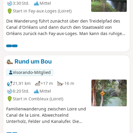
Vergessen Sie Ihr Fernglas nicht.
3:30 Std.
Mittel
Start in Fay-aux-Loges (Loiret)
Die Wanderung führt zunächst über den Treidelpfad des
Canal d'Orléans und dann durch den Staatswald von
Orléans zurück nach Fay-aux-Loges. Man kann das ruhige
Wasser des Kanals und seine vielfältigen Spiegelungen,
seine Schleusen, seine Fauna, dann die breiten Waldwege
und schließlich den steinernen Glockenturm der Kirche bei
der Annäherung an das Dorf bewundern. Achtung: Am 19.
Rund um Bou
Februar 2023 wurde mir mitgeteilt, dass ein Teil der Strecke
entlang des Kanals wegen Bauarbeiten auf unbestimmte
Visorando-Mitglied
Zeit gesperrt ist (kein Enddatum angegeben).
21,91 km
+17 m
-16 m
6:20 Std.
Mittel
Start in Combleux (Loiret)
Familienwanderung zwischen Loire und
Canal de la Loire. Abwechselnd
Unterholz, Felder und Kanalufer. Die
Ufer des Kanals und seine Schleusen