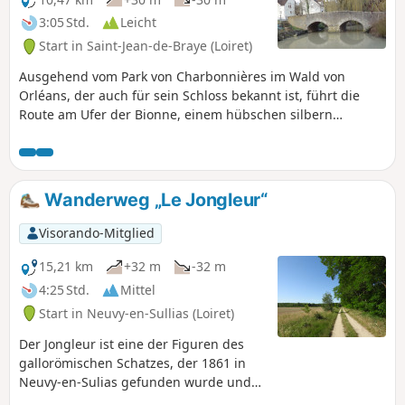
3:05 Std.
Leicht
Start in Saint-Jean-de-Braye (Loiret)
Ausgehend vom Park von Charbonnières im Wald von
Orléans, der auch für sein Schloss bekannt ist, führt die
Route am Ufer der Bionne, einem hübschen silbern
glänzenden Bach, sowie an den Toren des Schlosses von
Plissay im Stil der Restauration vorbei.
Wanderweg „Le Jongleur“
Visorando-Mitglied
15,21 km
+32 m
-32 m
4:25 Std.
Mittel
Start in Neuvy-en-Sullias (Loiret)
Der Jongleur ist eine der Figuren des
gallorömischen Schatzes, der 1861 in
Neuvy-en-Sulias gefunden wurde und
in der Dauerausstellung im Garten