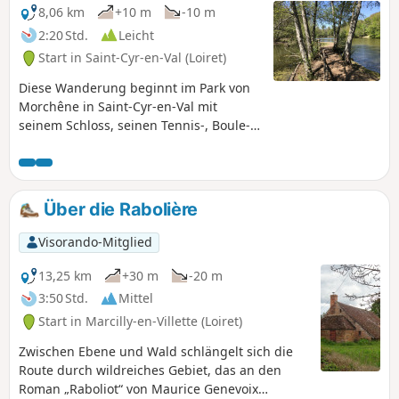
8,06 km
+10 m
-10 m
2:20 Std.
Leicht
Start in Saint-Cyr-en-Val (Loiret)
Diese Wanderung beginnt im Park von
Morchêne in Saint-Cyr-en-Val mit
seinem Schloss, seinen Tennis-, Boule-
und Beachvolleyballplätzen und seinem
Trimm-dich-Pfad und führt dann den
gleichnamigen Bach hinauf. Eine von
Bäumen gesäumte Strecke, sehr
Über die Rabolière
angenehm für einen Familienausflug
südlich des Ballungsraums Orléans.
Visorando-Mitglied
13,25 km
+30 m
-20 m
3:50 Std.
Mittel
Start in Marcilly-en-Villette (Loiret)
Zwischen Ebene und Wald schlängelt sich die
Route durch wildreiches Gebiet, das an den
Roman „Raboliot“ von Maurice Genevoix