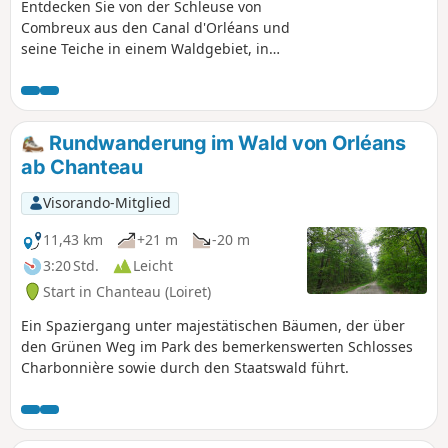
Entdecken Sie von der Schleuse von
Combreux aus den Canal d'Orléans und
seine Teiche in einem Waldgebiet, in
dem Sie eine reiche und vielfältige
Tierwelt begleitet und sich am
Wegesrand beobachten lässt. Seien Sie
früh morgens unterwegs, verhalten Sie
Rundwanderung im Wald von Orléans
sich ruhig und aufmerksam, um diesen
ab Chanteau
Anblick genießen zu können. Verlassen
Sie sich nicht mehr auf die Fotos mit
Visorando-Mitglied
dem Treidelpfad. Dieser wurde durch
den Radweg ersetzt. Die Wanderung
11,43 km
+21 m
-20 m
verliert dadurch etwas an Charme,
3:20 Std.
Leicht
bleibt aber dennoch sehr angenehm.
Start in Chanteau (Loiret)
Ein Spaziergang unter majestätischen Bäumen, der über
den Grünen Weg im Park des bemerkenswerten Schlosses
Charbonnière sowie durch den Staatswald führt.