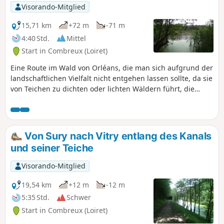
Visorando-Mitglied
15,71 km
+72 m
-71 m
4:40 Std.
Mittel
Start in Combreux (Loiret)
Eine Route im Wald von Orléans, die man sich aufgrund der
landschaftlichen Vielfalt nicht entgehen lassen sollte, da sie
von Teichen zu dichten oder lichten Wäldern führt, die
bevorzugte Lebensräume für Wildtiere sind. Der weitläufige
Étang de la Vallée, der ursprünglich zur Speisung des Canal
d'Orléans angelegt wurde, hat sich mit seinem
Wassersportzentrum, seinen zum Angeln einladenden
Von Sury nach Vitry entlang des Kanals
Ufern und seinen Spazierwegen zu einem beliebten
und seiner Teiche
Erholungsort entwickelt.
Visorando-Mitglied
19,54 km
+12 m
-12 m
5:35 Std.
Schwer
Start in Combreux (Loiret)