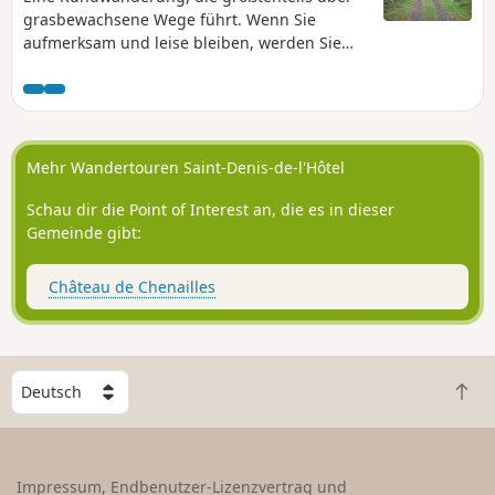
grasbewachsene Wege führt. Wenn Sie
aufmerksam und leise bleiben, werden Sie
mit ziemlicher Sicherheit Wildtiere sehen, die
in diesem Gebiet sehr zahlreich sind.
Tatsächlich haben Hirsche, Rehe oder
Wildschweine hier ihr Revier.
Mehr Wandertouren Saint-Denis-de-l'Hôtel
Schau dir die Point of Interest an, die es in dieser
Gemeinde gibt:
Château de Chenailles
W
Z
ä
u
h
r
l
ü
e
Impressum, Endbenutzer-Lizenzvertrag und
c