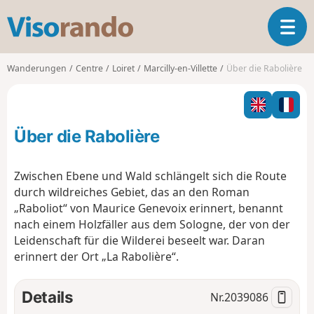
V
T
i
o
s
g
o
Wanderungen
Centre
Loiret
Marcilly-en-Villette
Über die Rabolière
g
r
l
a
e
n
n
d
Über die Rabolière
a
o
v
i
Zwischen Ebene und Wald schlängelt sich die Route
g
durch wildreiches Gebiet, das an den Roman
a
„Raboliot“ von Maurice Genevoix erinnert, benannt
t
nach einem Holzfäller aus dem Sologne, der von der
i
o
Leidenschaft für die Wilderei beseelt war. Daran
n
erinnert der Ort „La Rabolière“.
Details
Nr.
2039086