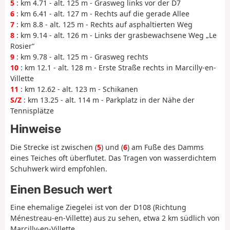
5
: km 4.71 - alt. 125 m - Grasweg links vor der D7
6
: km 6.41 - alt. 127 m - Rechts auf die gerade Allee
7
: km 8.8 - alt. 125 m - Rechts auf asphaltierten Weg
8
: km 9.14 - alt. 126 m - Links der grasbewachsene Weg „Le
Rosier“
9
: km 9.78 - alt. 125 m - Grasweg rechts
10
: km 12.1 - alt. 128 m - Erste Straße rechts in Marcilly-en-
Villette
11
: km 12.62 - alt. 123 m - Schikanen
S/Z
: km 13.25 - alt. 114 m - Parkplatz in der Nähe der
Tennisplätze
Hinweise
Die Strecke ist zwischen (
5
) und (
6
) am Fuße des Damms
eines Teiches oft überflutet. Das Tragen von wasserdichtem
Schuhwerk wird empfohlen.
Einen Besuch wert
Eine ehemalige Ziegelei ist von der D108 (Richtung
Ménestreau-en-Villette) aus zu sehen, etwa 2 km südlich von
Marcilly-en-Villette.