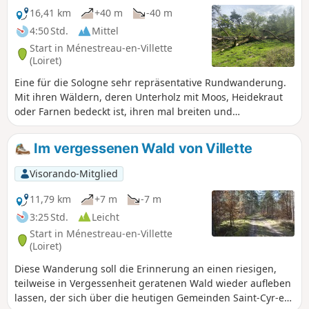
16,41 km
+40 m
-40 m
4:50 Std.
Mittel
Start in Ménestreau-en-Villette
(Loiret)
Eine für die Sologne sehr repräsentative Rundwanderung.
Mit ihren Wäldern, deren Unterholz mit Moos, Heidekraut
oder Farnen bedeckt ist, ihren mal breiten und
geradlinigen, mal gewundenen, grasbewachsenen oder
schlammigen Wegen, ihren Teichen und ihren
Im vergessenen Wald von Villette
Backsteinhäusern, die ihren ganzen Charme ausmachen.
Visorando-Mitglied
11,79 km
+7 m
-7 m
3:25 Std.
Leicht
Start in Ménestreau-en-Villette
(Loiret)
Diese Wanderung soll die Erinnerung an einen riesigen,
teilweise in Vergessenheit geratenen Wald wieder aufleben
lassen, der sich über die heutigen Gemeinden Saint-Cyr-en-