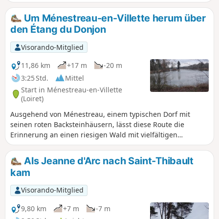
Val, Marcilly-en-Villette und Ménestreau-en-Villette
erstreckte. Sie endet in einem Farbenrausch zur Blütezeit
Um Ménestreau-en-Villette herum über
der Rhododendren (Mai bis Juni), die das Unterholz rund
den Étang du Donjon
um das Schloss von Villette besiedelt haben.
Visorando-Mitglied
11,86 km
+17 m
-20 m
3:25 Std.
Mittel
Start in Ménestreau-en-Villette
(Loiret)
Ausgehend von Ménestreau, einem typischen Dorf mit
seinen roten Backsteinhäusern, lässt diese Route die
Erinnerung an einen riesigen Wald mit vielfältigen
Baumarten im Herzen der Sologne des étangs wieder
aufleben.
Als Jeanne d'Arc nach Saint-Thibault
kam
Visorando-Mitglied
9,80 km
+7 m
-7 m