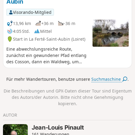
Aubin
Visorando-Mitglied
13,96 km
+36 m
-36 m
4:05 Std.
Mittel
Start in La Ferté-Saint-Aubin (Loiret)
Eine abwechslungsreiche Route,
zunächst ein gewundener Pfad entlang
des Cosson, dann ein Waldweg, um
schließlich in einem Labyrinth aus
Gassen und schließlich in einem
Für mehr Wandertouren, benutze unsere
Suchmaschine
.
Waldgebiet mit zeitgenössischen
Statuen in der Nähe des Cosson zu
Die Beschreibungen und GPX-Daten dieser Tour sind Eigentum
enden.
des Autors/der Autorin. Bitte nicht ohne Genehmigung
kopieren.
AUTOR
Jean-Louis Pinault
161 Wanderungen