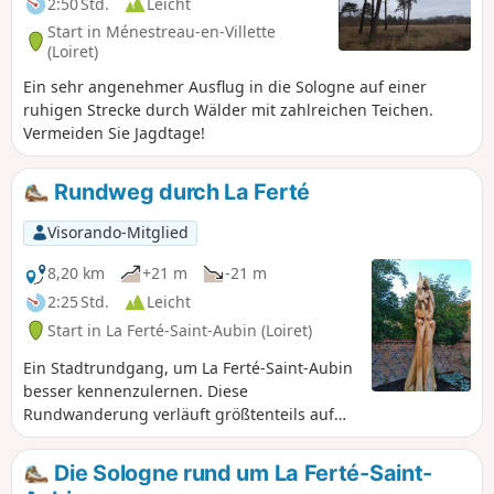
2:50 Std.
Leicht
Start in Ménestreau-en-Villette
(Loiret)
Ein sehr angenehmer Ausflug in die Sologne auf einer
ruhigen Strecke durch Wälder mit zahlreichen Teichen.
Vermeiden Sie Jagdtage!
Rundweg durch La Ferté
Visorando-Mitglied
8,20 km
+21 m
-21 m
2:25 Std.
Leicht
Start in La Ferté-Saint-Aubin (Loiret)
Ein Stadtrundgang, um La Ferté-Saint-Aubin
besser kennenzulernen. Diese
Rundwanderung verläuft größtenteils auf
asphaltierten Straßen.
Die Sologne rund um La Ferté-Saint-