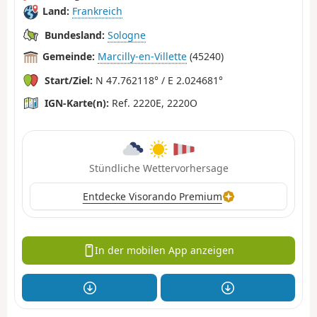
Land:
Frankreich
Bundesland:
Sologne
Gemeinde:
Marcilly-en-Villette
(45240)
Start/Ziel:
N 47.762118° / E 2.024681°
IGN-Karte(n):
Ref. 2220E, 2220O
Stündliche Wettervorhersage
Entdecke Visorando Premium
In der mobilen App anzeigen