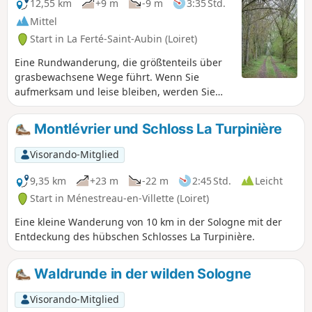
12,55 km
+9 m
-9 m
3:35 Std.
Mittel
Start in La Ferté-Saint-Aubin (Loiret)
Eine Rundwanderung, die größtenteils über
grasbewachsene Wege führt. Wenn Sie
aufmerksam und leise bleiben, werden Sie
mit ziemlicher Sicherheit Wildtiere sehen, die
in diesem Gebiet sehr zahlreich sind.
Montlévrier und Schloss La Turpinière
Tatsächlich haben Hirsche, Rehe oder
Wildschweine hier ihr Revier.
Visorando-Mitglied
9,35 km
+23 m
-22 m
2:45 Std.
Leicht
Start in Ménestreau-en-Villette (Loiret)
Eine kleine Wanderung von 10 km in der Sologne mit der
Entdeckung des hübschen Schlosses La Turpinière.
Waldrunde in der wilden Sologne
Visorando-Mitglied