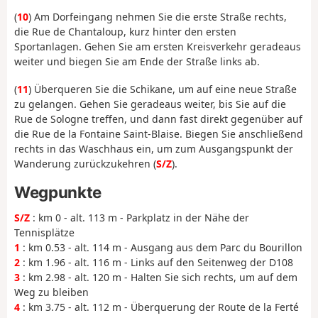
(
10
) Am Dorfeingang nehmen Sie die erste Straße rechts,
die Rue de Chantaloup, kurz hinter den ersten
Sportanlagen. Gehen Sie am ersten Kreisverkehr geradeaus
weiter und biegen Sie am Ende der Straße links ab.
(
11
) Überqueren Sie die Schikane, um auf eine neue Straße
zu gelangen. Gehen Sie geradeaus weiter, bis Sie auf die
Rue de Sologne treffen, und dann fast direkt gegenüber auf
die Rue de la Fontaine Saint-Blaise. Biegen Sie anschließend
rechts in das Waschhaus ein, um zum Ausgangspunkt der
Wanderung zurückzukehren (
S/Z
).
Wegpunkte
S/Z
: km 0 - alt. 113 m - Parkplatz in der Nähe der
Tennisplätze
1
: km 0.53 - alt. 114 m - Ausgang aus dem Parc du Bourillon
2
: km 1.96 - alt. 116 m - Links auf den Seitenweg der D108
3
: km 2.98 - alt. 120 m - Halten Sie sich rechts, um auf dem
Weg zu bleiben
4
: km 3.75 - alt. 112 m - Überquerung der Route de la Ferté