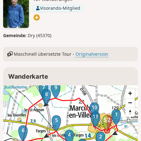
Visorando-Mitglied
Gemeinde:
Dry (45370)
Maschinell übersetzte Tour -
Originalversion
Wanderkarte
7
9
8
10
1
11
5
6
4
2