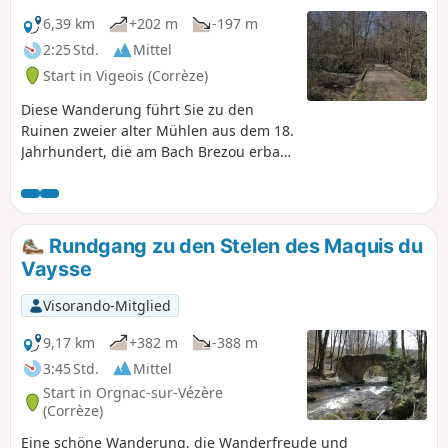
6,39 km
+202 m
-197 m
2:25 Std.
Mittel
Start in Vigeois (Corrèze)
Diese Wanderung führt Sie zu den
Ruinen zweier alter Mühlen aus dem 18.
Jahrhundert, die am Bach Brezou erbaut
wurden. Dort können Sie alte
Mühlsteine, Deiche, Zufuhrkanäle und
die Ruinen des Gebäudes der Moulin de
la Forêt mit den Eingängen unter der
Rundgang zu den Stelen des Maquis du
Mühle sehen.
Vaysse
Visorando-Mitglied
9,17 km
+382 m
-388 m
3:45 Std.
Mittel
Start in Orgnac-sur-Vézère
(Corrèze)
Eine schöne Wanderung, die Wanderfreude und