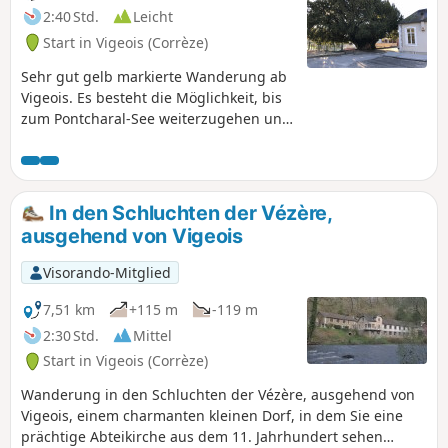
2:40 Std.
Leicht
Start in Vigeois (Corrèze)
Sehr gut gelb markierte Wanderung ab
Vigeois. Es besteht die Möglichkeit, bis
zum Pontcharal-See weiterzugehen und
diesen zu umrunden.
In den Schluchten der Vézère,
ausgehend von Vigeois
Visorando-Mitglied
7,51 km
+115 m
-119 m
2:30 Std.
Mittel
Start in Vigeois (Corrèze)
Wanderung in den Schluchten der Vézère, ausgehend von
Vigeois, einem charmanten kleinen Dorf, in dem Sie eine
prächtige Abteikirche aus dem 11. Jahrhundert sehen