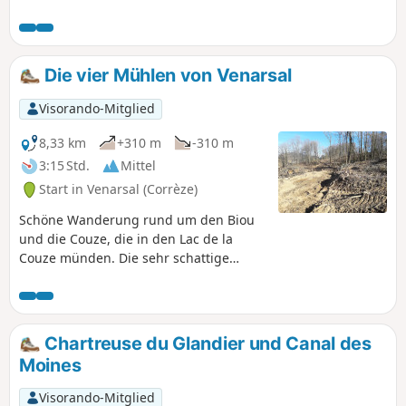
können, die nach dem Hundertjährigen Krieg 1489 zerstört
und wieder aufgebaut wurde. Auf dieser Strecke kommen
Sie am ehemaligen Krankenhaus (1840) vorbei, überqueren
die alte Brücke (12. Jahrhundert, bekannt als Pont des
Die vier Mühlen von Venarsal
Anglais) und umrunden Fachwerkhäuser. Etwas weiter
entfernt befindet sich eine ehemalige Karderie.
Visorando-Mitglied
8,33 km
+310 m
-310 m
3:15 Std.
Mittel
Start in Venarsal (Corrèze)
Schöne Wanderung rund um den Biou
und die Couze, die in den Lac de la
Couze münden. Die sehr schattige
Strecke führt an vier Mühlen vorbei, von
denen einige restauriert, aber nicht
mehr in Betrieb sind. Der
Höhenunterschied ist manchmal etwas
Chartreuse du Glandier und Canal des
anspruchsvoll, aber die Mühe lohnt
Moines
sich. Achtung: Zwischen den Punkten (5)
und (6) befindet sich ein abgeholztes
Visorando-Mitglied