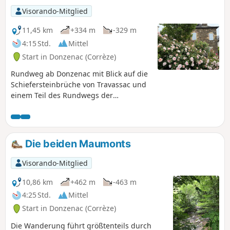
Visorando-Mitglied
11,45 km
+334 m
-329 m
4:15 Std.
Mittel
Start in Donzenac (Corrèze)
Rundweg ab Donzenac mit Blick auf die
Schiefersteinbrüche von Travassac und
einem Teil des Rundwegs der
Résistance mit den Unterständen Trou
aux Loups und Chat Huant.
Die beiden Maumonts
Visorando-Mitglied
10,86 km
+462 m
-463 m
4:25 Std.
Mittel
Start in Donzenac (Corrèze)
Die Wanderung führt größtenteils durch