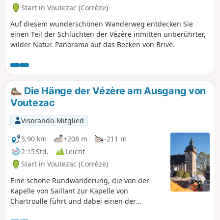
Start in Voutezac (Corrèze)
Auf diesem wunderschönen Wanderweg entdecken Sie
einen Teil der Schluchten der Vézère inmitten unberührter,
wilder Natur. Panorama auf das Becken von Brive.
Die Hänge der Vézère am Ausgang von
Voutezac
Visorando-Mitglied
5,90 km
+208 m
-211 m
2:15 Std.
Leicht
Start in Voutezac (Corrèze)
Eine schöne Rundwanderung, die von der
Kapelle von Saillant zur Kapelle von
Chartroulle führt und dabei einen der
seltenen Weinberge der Corrèze, den