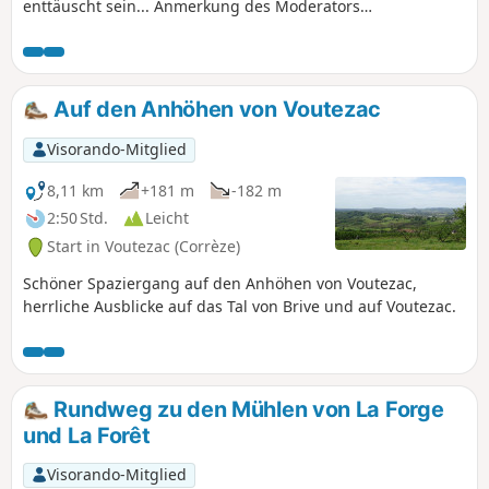
enttäuscht sein... Anmerkung des Moderators
Die Wanderung scheint auf einigen Abschnitten
nicht mehr möglich zu sein. Siehe Bewertungen
Auf den Anhöhen von Voutezac
Visorando-Mitglied
8,11 km
+181 m
-182 m
2:50 Std.
Leicht
Start in Voutezac (Corrèze)
Schöner Spaziergang auf den Anhöhen von Voutezac,
herrliche Ausblicke auf das Tal von Brive und auf Voutezac.
Rundweg zu den Mühlen von La Forge
und La Forêt
Visorando-Mitglied