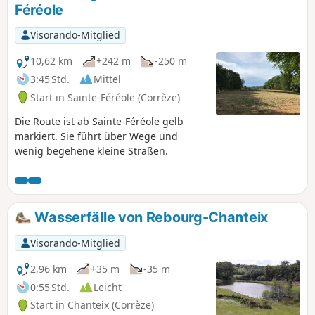
Féréole
Visorando-Mitglied
10,62 km
+242 m
-250 m
3:45 Std.
Mittel
Start in Sainte-Féréole (Corrèze)
Die Route ist ab Sainte-Féréole gelb
markiert. Sie führt über Wege und
wenig begehene kleine Straßen.
Wasserfälle von Rebourg-Chanteix
Visorando-Mitglied
2,96 km
+35 m
-35 m
0:55 Std.
Leicht
Start in Chanteix (Corrèze)