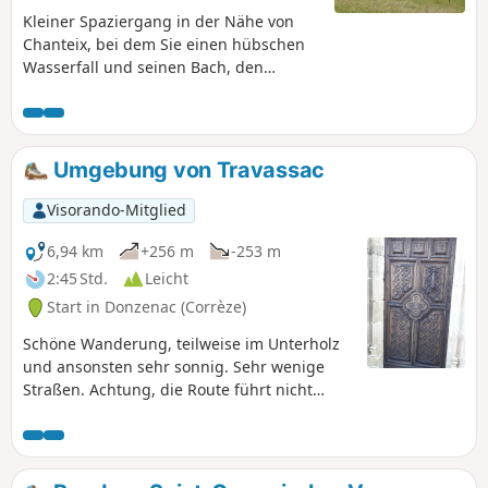
Kleiner Spaziergang in der Nähe von
Chanteix, bei dem Sie einen hübschen
Wasserfall und seinen Bach, den
Maumont Blanc, bewundern können.
Idealer Ort für ein Picknick am Ende der
Wanderung. Die Wanderung ist mit nur
400 Metern Wegstrecke leicht.
Umgebung von Travassac
Visorando-Mitglied
6,94 km
+256 m
-253 m
2:45 Std.
Leicht
Start in Donzenac (Corrèze)
Schöne Wanderung, teilweise im Unterholz
und ansonsten sehr sonnig. Sehr wenige
Straßen. Achtung, die Route führt nicht
durch den Schiefersteinbruch von Travassac,
dessen Besichtigung kostenpflichtig ist.