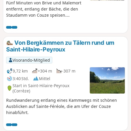
Fünf Minuten von Brive und Malemort
entfernt, entlang der Bäche, die den
Staudamm von Couze speisen.
Schattiger Weg durch den Wald, dessen
einziger Nachteil eine etwas steile
Steigung auf einer asphaltierten Straße
ist. Man kommt an drei alten Mühlen
Von Bergkämmen zu Tälern rund um
vorbei, die heute nicht mehr in Betrieb
Saint-Hilaire-Peyroux
sind, aber das Leben von einst
widerspiegeln. ACHTUNG: Abgeholzte
Visorando-Mitglied
Fläche zwischen den Punkten 3 und 4,
bei Regenwetter unpassierbar.
9,72 km
+304 m
-307 m
3:40 Std.
Mittel
Start in Saint-Hilaire-Peyroux
(Corrèze)
Rundwanderung entlang eines Kammwegs mit schönen
Ausblicken auf Sainte-Féréole, die am Ufer der Couze
hinabführt.