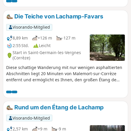
Weinberg an den Hängen der Vézère in der
Gemeinde Allassac, entdeckt. Einige steile
Anstiege und Wege, die in der Regenzeit
Die Teiche von Lachamp-Favars
schlammig sein können, aber ein schönes
Panorama.
Visorando-Mitglied
8,89 km
+126 m
-127 m
2:55 Std.
Leicht
Start in Saint-Germain-les-Vergnes
(Corrèze)
Diese schattige Wanderung mit nur wenigen asphaltierten
Abschnitten liegt 20 Minuten von Malemort-sur-Corrèze
entfernt und ermöglicht es Ihnen, den großen Étang de
Lachamp sowie die Wälder rund um Favars zu entdecken.
Angenehmer Spaziergang bei großer Hitze. Diese
Wanderung dauert 2,5 Stunden.
Rund um den Étang de Lachamp
Visorando-Mitglied
2,57 km
+9 m
-9 m