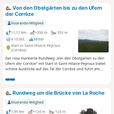
Von den Obstgärten bis zu den Ufern
der Corrèze
Visorando-Mitglied
11,12 km
+358 m
-353 m
4:10 Std.
Mittel
Start in Saint-Hilaire-Peyroux
(Corrèze)
Der rosa markierte Rundweg „Von den Obstgärten zu den
Ufern der Corrèze“ mit Start in Saint-Hilaire-Peyroux bietet
schöne Ausblicke auf das Tal der Corrèze und führt am
Fluss entlang.
Rundweg um die Brücke von La Roche
Visorando-Mitglied
7,95 km
+124 m
-123 m