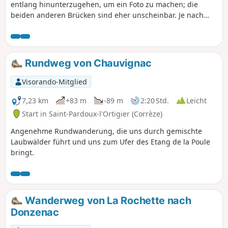
entlang hinunterzugehen, um ein Foto zu machen; die
beiden anderen Brücken sind eher unscheinbar. Je nach
Lust und Laune sind mehrere Varianten möglich.
Rundweg von Chauvignac
Visorando-Mitglied
7,23 km
+83 m
-89 m
2:20 Std.
Leicht
Start in Saint-Pardoux-l'Ortigier (Corrèze)
Angenehme Rundwanderung, die uns durch gemischte
Laubwälder führt und uns zum Ufer des Etang de la Poule
bringt.
Wanderweg von La Rochette nach
Donzenac