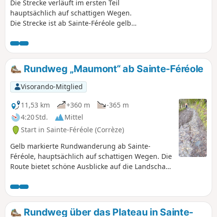
Die Strecke verläuft im ersten Teil
hauptsächlich auf schattigen Wegen.
Die Strecke ist ab Sainte-Féréole gelb
markiert.
Rundweg „Maumont“ ab Sainte-Féréole
Visorando-Mitglied
11,53 km
+360 m
-365 m
4:20 Std.
Mittel
Start in Sainte-Féréole (Corrèze)
Gelb markierte Rundwanderung ab Sainte-
Féréole, hauptsächlich auf schattigen Wegen. Die
Route bietet schöne Ausblicke auf die Landschaft.
Im Sommer ist sie besonders angenehm.
Rundweg über das Plateau in Sainte-