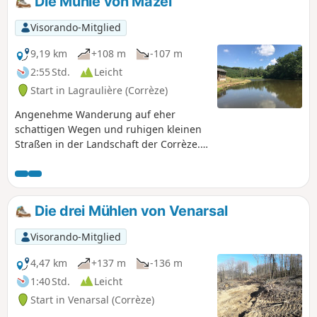
Die Mühle von Mazel
Visorando-Mitglied
9,19 km
+108 m
-107 m
2:55 Std.
Leicht
Start in Lagraulière (Corrèze)
Angenehme Wanderung auf eher
schattigen Wegen und ruhigen kleinen
Straßen in der Landschaft der Corrèze.
Der Weg wird von Tulle Agglo gepflegt
und ist weiß markiert.
Die drei Mühlen von Venarsal
Visorando-Mitglied
4,47 km
+137 m
-136 m
1:40 Std.
Leicht
Start in Venarsal (Corrèze)