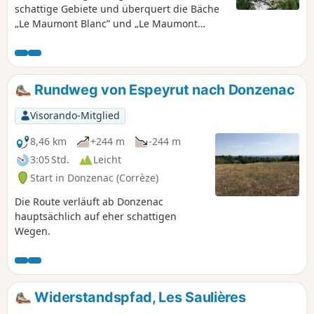
schattige Gebiete und überquert die Bäche
„Le Maumont Blanc” und „Le Maumont
Noir”. Die Wanderung ist ab Donzenac gelb
markiert.
Rundweg von Espeyrut nach Donzenac
Visorando-Mitglied
8,46 km
+244 m
-244 m
3:05 Std.
Leicht
Start in Donzenac (Corrèze)
Die Route verläuft ab Donzenac
hauptsächlich auf eher schattigen
Wegen.
Widerstandspfad, Les Saulières