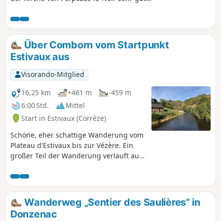
gelb markiert.
Über Comborn vom Startpunkt
Estivaux aus
Visorando-Mitglied
16,25 km
+461 m
-459 m
6:00 Std.
Mittel
Start in Estivaux (Corrèze)
Schöne, eher schattige Wanderung vom
Plateau d'Estivaux bis zur Vézère. Ein
großer Teil der Wanderung verläuft auf
Wegen, darunter derGR®46. Einige
Abschnitte sind nicht markiert. Von der
Wanderung aus kann man das Schloss
Comborn oberhalb der Vézère sehen.
Wanderweg „Sentier des Saulières” in
Donzenac