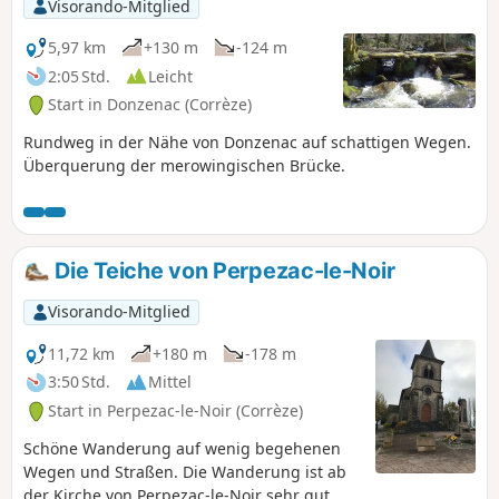
Visorando-Mitglied
5,97 km
+130 m
-124 m
2:05 Std.
Leicht
Start in Donzenac (Corrèze)
Rundweg in der Nähe von Donzenac auf schattigen Wegen.
Überquerung der merowingischen Brücke.
Die Teiche von Perpezac-le-Noir
Visorando-Mitglied
11,72 km
+180 m
-178 m
3:50 Std.
Mittel
Start in Perpezac-le-Noir (Corrèze)
Schöne Wanderung auf wenig begehenen
Wegen und Straßen. Die Wanderung ist ab
der Kirche von Perpezac-le-Noir sehr gut