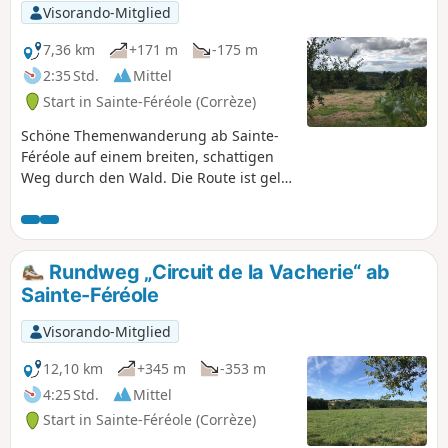
Visorando-Mitglied
7,36 km
+171 m
-175 m
2:35 Std.
Mittel
Start in Sainte-Féréole (Corrèze)
Schöne Themenwanderung ab Sainte-
Féréole auf einem breiten, schattigen
Weg durch den Wald. Die Route ist gelb
markiert und mit Informationstafeln
zum Thema Widerstandsbewegung
ausgestattet.
Rundweg „Circuit de la Vacherie“ ab
Sainte-Féréole
Visorando-Mitglied
12,10 km
+345 m
-353 m
4:25 Std.
Mittel
Start in Sainte-Féréole (Corrèze)