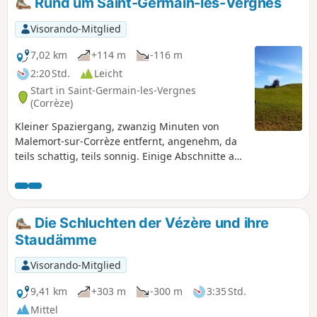
Rund um Saint-Germain-les-Vergnes
Visorando-Mitglied
7,02 km
+114 m
-116 m
2:20 Std.
Leicht
Start in Saint-Germain-les-Vergnes
(Corrèze)
Kleiner Spaziergang, zwanzig Minuten von
Malemort-sur-Corrèze entfernt, angenehm, da
teils schattig, teils sonnig. Einige Abschnitte auf
Straßen, aber schönes Unterholz und Wiesen.
Die Schluchten der Vézère und ihre
Staudämme
Visorando-Mitglied
9,41 km
+303 m
-300 m
3:35 Std.
Mittel