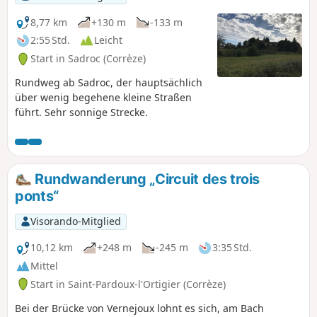
8,77 km
+130 m
-133 m
2:55 Std.
Leicht
Start in Sadroc (Corrèze)
Rundweg ab Sadroc, der hauptsächlich
über wenig begehene kleine Straßen
führt. Sehr sonnige Strecke.
Rundwanderung „Circuit des trois
ponts“
Visorando-Mitglied
10,12 km
+248 m
-245 m
3:35 Std.
Mittel
Start in Saint-Pardoux-l'Ortigier (Corrèze)
Bei der Brücke von Vernejoux lohnt es sich, am Bach