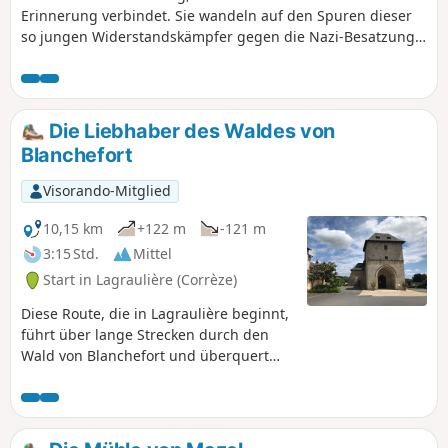
Erinnerung verbindet. Sie wandeln auf den Spuren dieser
so jungen Widerstandskämpfer gegen die Nazi-Besatzung,
die ihr Leben für unsere Freiheit gegeben haben. Vielen
Dank an euch: Mario, Charles, Athos, Edouard, Raymond,
Léon, André, Jacques, Jean, Marcel, Guy Jules, Gaston.....
Damit wir nicht vergessen.
Die Liebhaber des Waldes von
Blanchefort
Visorando-Mitglied
10,15 km
+122 m
-121 m
3:15 Std.
Mittel
Start in Lagraulière (Corrèze)
Diese Route, die in Lagraulière beginnt,
führt über lange Strecken durch den
Wald von Blanchefort und überquert
mehrmals den Bach Brézou.