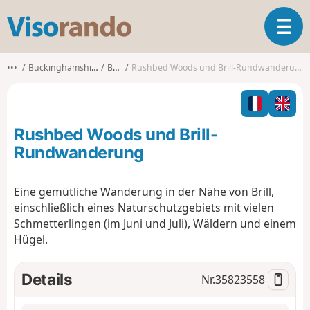
V
T
i
o
s
g
o
•••
Buckinghamshire
Brill
Rushbed Woods und Brill-Rundwanderung
g
r
l
a
e
n
n
d
Rushbed Woods und Brill-
a
o
v
Rundwanderung
i
g
Eine gemütliche Wanderung in der Nähe von Brill,
a
einschließlich eines Naturschutzgebiets mit vielen
t
i
Schmetterlingen (im Juni und Juli), Wäldern und einem
o
Hügel.
n
Details
Nr.
35823558