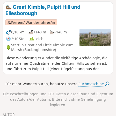
Great Kimble, Pulpit Hill und
Ellesborough
Verein/ Wanderführer/in
6,18 km
+148 m
-148 m
2:10 Std.
Leicht
Start in Great and Little Kimble cum
Marsh (Buckinghamshire)
Diese Wanderung erkundet die vielfältige Archäologie, die
auf nur einer Quadratmeile der Chiltern Hills zu sehen ist,
und führt zum Pulpit Hill (einer Hügelfestung aus der
Eisenzeit), zu den Dörfern Ellesborough, Great Kimble und
Little Kimble, die alle interessante Kirchen und ein
Für mehr Wandertouren, benutze unsere
Suchmaschine
.
verlassenes mittelalterliches Dorf aufweisen.
Die Beschreibungen und GPX-Daten dieser Tour sind Eigentum
des Autors/der Autorin. Bitte nicht ohne Genehmigung
kopieren.
AUTOR