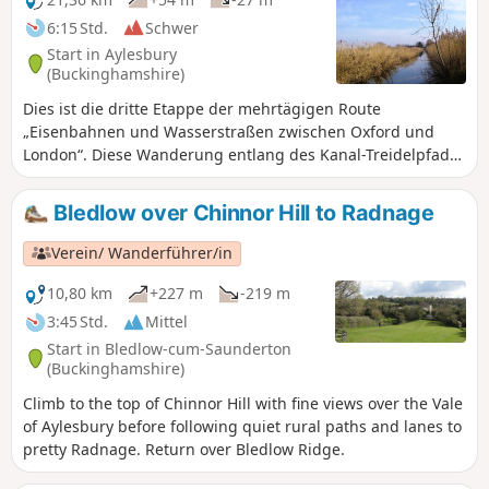
Sportplätze von Eton und mündet in den Thames Path, der
6:15 Std.
Schwer
sich den ganzen Weg zurück nach Oxford schlängelt. Die
Start in Aylesbury
Route führt über und unter Brücken aller Art hindurch,
(Buckinghamshire)
durch Landschaftsparks, idyllische Dörfer mit
Dies ist die dritte Etappe der mehrtägigen Route
reetgedeckten Häuschen, prächtige Anwesen und
„Eisenbahnen und Wasserstraßen zwischen Oxford und
historische Marktstädte wie Aylesbury, Henley-on-Thames
London“. Diese Wanderung entlang des Kanal-Treidelpfads
und Wallingford. Die Seen, Kreideflüsse und Auen
führt an vielen Brücken und Schleusen sowie am
beherbergen eine vielfältige Tier- und Pflanzenwelt, und
Naturschutzgebiet „Tring Reservoirs“ vorbei und steigt
traditionelle Pubs am Wasser sorgen für willkommene
Bledlow over Chinnor Hill to Radnage
dann stetig zum höchsten Punkt des Grand Union Canal an,
Erfrischungen.
bevor sie neben einem ruhigen Kreidefluss allmählich
Verein/ Wanderführer/in
wieder abfällt.
10,80 km
+227 m
-219 m
3:45 Std.
Mittel
Start in Bledlow-cum-Saunderton
(Buckinghamshire)
Climb to the top of Chinnor Hill with fine views over the Vale
of Aylesbury before following quiet rural paths and lanes to
pretty Radnage. Return over Bledlow Ridge.