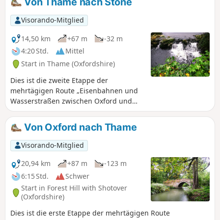
Von Thame nach Stone
Visorando-Mitglied
14,50 km
+67 m
-32 m
4:20 Std.
Mittel
Start in Thame (Oxfordshire)
Dies ist die zweite Etappe der
mehrtägigen Route „Eisenbahnen und
Wasserstraßen zwischen Oxford und
London“. Ein angenehmer Spaziergang
durch die Auen des Thame-Tals, vorbei
Von Oxford nach Thame
an Notley Abbey und durch malerische
Dörfer bis zum historischen Torhaus des
Visorando-Mitglied
Eythrope Park, bevor es über eine
ruhige Privatstraße zum Dorf Stone
20,94 km
+87 m
-123 m
geht. Bis zum Abschluss der Arbeiten
6:15 Std.
Schwer
an der HS2 endet diese Etappe in Stone,
Start in Forest Hill with Shotover
das nur eine kurze Busfahrt von
(Oxfordshire)
Aylesbury entfernt liegt.
Dies ist die erste Etappe der mehrtägigen Route