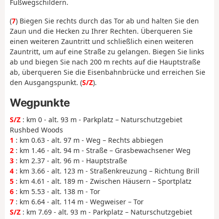
Fußwegschildern.
(
7
) Biegen Sie rechts durch das Tor ab und halten Sie den
Zaun und die Hecken zu Ihrer Rechten. Überqueren Sie
einen weiteren Zauntritt und schließlich einen weiteren
Zauntritt, um auf eine Straße zu gelangen. Biegen Sie links
ab und biegen Sie nach 200 m rechts auf die Hauptstraße
ab, überqueren Sie die Eisenbahnbrücke und erreichen Sie
den Ausgangspunkt. (
S/Z
).
Wegpunkte
S/Z
: km 0 - alt. 93 m - Parkplatz – Naturschutzgebiet
Rushbed Woods
1
: km 0.63 - alt. 97 m - Weg – Rechts abbiegen
2
: km 1.46 - alt. 94 m - Straße – Grasbewachsener Weg
3
: km 2.37 - alt. 96 m - Hauptstraße
4
: km 3.66 - alt. 123 m - Straßenkreuzung – Richtung Brill
5
: km 4.61 - alt. 189 m - Zwischen Häusern – Sportplatz
6
: km 5.53 - alt. 138 m - Tor
7
: km 6.64 - alt. 114 m - Wegweiser – Tor
S/Z
: km 7.69 - alt. 93 m - Parkplatz – Naturschutzgebiet