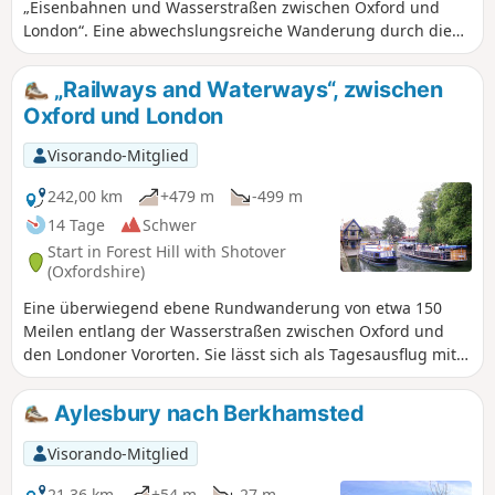
„Eisenbahnen und Wasserstraßen zwischen Oxford und
London“. Eine abwechslungsreiche Wanderung durch die
Landschaft, die offenes Ackerland, gepflegte Parkanlagen
und einen weltberühmten Golfplatz miteinander verbindet.
„Railways and Waterways“, zwischen
Zu den Höhepunkten zählen das Waterperry House und die
Oxford und London
Gärten, der erste Blick auf den Fluss Thame an der Bow
Bridge sowie die Rycote Chapel.
Visorando-Mitglied
242,00 km
+479 m
-499 m
14 Tage
Schwer
Start in Forest Hill with Shotover
(Oxfordshire)
Eine überwiegend ebene Rundwanderung von etwa 150
Meilen entlang der Wasserstraßen zwischen Oxford und
den Londoner Vororten. Sie lässt sich als Tagesausflug mit
dem Zug oder Expressbus von allen Orten entlang der
Strecke aus unternehmen. Dieser Rundfernwanderweg
Aylesbury nach Berkhamsted
beginnt im ländlichen Oxfordshire, folgt dann dem Grand
Union Canal – an dem eine eng verbundene Narrowboat-
Visorando-Mitglied
Gemeinschaft lebt – in die Chilterns, bevor er sich durch die
Vororte von London schlängelt. Er durchquert die
21,36 km
+54 m
-27 m