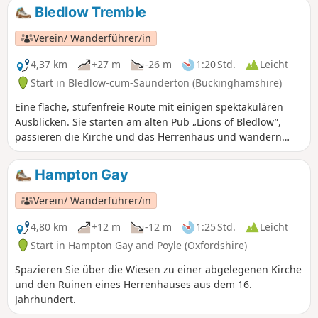
Bledlow Tremble
Verein/ Wanderführer/in
4,37 km
+27 m
-26 m
1:20 Std.
Leicht
Start in Bledlow-cum-Saunderton (Buckinghamshire)
Eine flache, stufenfreie Route mit einigen spektakulären
Ausblicken. Sie starten am alten Pub „Lions of Bledlow”,
passieren die Kirche und das Herrenhaus und wandern
dann auf Landstraßen und Wegen. Auf dem Rückweg nach
Bledlow können Sie den Lyde Garden besuchen.
Hampton Gay
Verein/ Wanderführer/in
4,80 km
+12 m
-12 m
1:25 Std.
Leicht
Start in Hampton Gay and Poyle (Oxfordshire)
Spazieren Sie über die Wiesen zu einer abgelegenen Kirche
und den Ruinen eines Herrenhauses aus dem 16.
Jahrhundert.