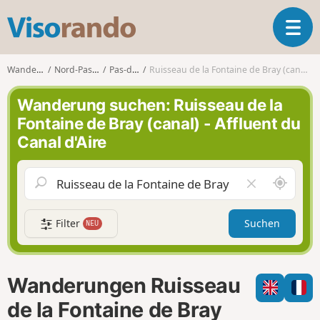
V
T
i
o
s
g
o
Wanderungen
Nord-Pas-de-Calais
Pas-de-Calais
Ruisseau de la Fontaine de Bray (canal) - Affluent du Canal d'Aire
g
r
l
a
Wanderung suchen: Ruisseau de la
e
n
Fontaine de Bray (canal) - Affluent du
n
d
Canal d'Aire
a
o
v
i
S
F
g
c
e
a
h
l
t
Filter
Suchen
NEU
a
d
i
u
l
o
m
e
n
i
e
Wanderungen Ruisseau
c
r
h
e
de la Fontaine de Bray
u
n