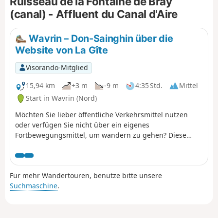
Ruisseau de la Fontaine de Bray
(canal) - Affluent du Canal d'Aire
Wavrin – Don-Sainghin über die
Website von La Gîte
Visorando-Mitglied
15,94 km
+3 m
-9 m
4:35 Std.
Mittel
Start in Wavrin (Nord)
Möchten Sie lieber öffentliche Verkehrsmittel nutzen
oder verfügen Sie nicht über ein eigenes
Fortbewegungsmittel, um wandern zu gehen? Diese
Wanderung von Bahnhof zu Bahnhof ermöglicht es
Ihnen dann, einige der schönsten Naturlandschaften
des Parc de la Deûle zu genießen.Vom Bahnhof Wavrin
Für mehr Wandertouren, benutze bitte unsere
aus können Sie das Gelände von La Gîte erkunden, den
Suchmaschine
.
Deûle-Kanal aus der Nähe oder der Ferne entlanggehen
und die Wanderung mit einem Besuch im Parc de La
Louvière abschließen, bevor Sie den Bahnhof Don-
Sainghin erreichen.