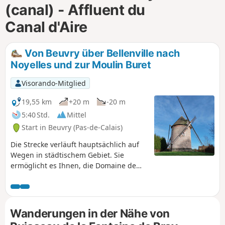
(canal) - Affluent du
m
Canal d'Aire
Von Beuvry über Bellenville nach
Noyelles und zur Moulin Buret
Visorando-Mitglied
19,55 km
+20 m
-20 m
5:40 Std.
Mittel
Start in Beuvry (Pas-de-Calais)
Die Strecke verläuft hauptsächlich auf
Wegen in städtischem Gebiet. Sie
ermöglicht es Ihnen, die Domaine de
Bellenville, den Terril und die Teiche von
Labourse sowie die beeindruckende
Moulin du Ballon (oder Moulin Buret) zu
entdecken und zu durchqueren.
Wanderungen in der Nähe von