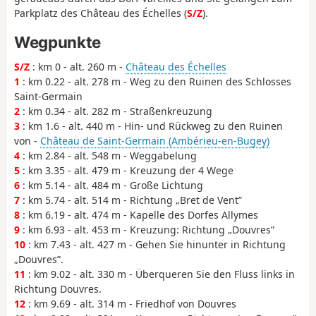
Parkplatz des Château des Échelles (
S/Z
).
Wegpunkte
S/Z
: km 0 - alt. 260 m -
Château des Échelles
1
: km 0.22 - alt. 278 m - Weg zu den Ruinen des Schlosses
Saint-Germain
2
: km 0.34 - alt. 282 m - Straßenkreuzung
3
: km 1.6 - alt. 440 m - Hin- und Rückweg zu den Ruinen
von -
Château de Saint-Germain (Ambérieu-en-Bugey)
4
: km 2.84 - alt. 548 m - Weggabelung
5
: km 3.35 - alt. 479 m - Kreuzung der 4 Wege
6
: km 5.14 - alt. 484 m - Große Lichtung
7
: km 5.74 - alt. 514 m - Richtung „Bret de Vent”
8
: km 6.19 - alt. 474 m - Kapelle des Dorfes Allymes
9
: km 6.93 - alt. 453 m - Kreuzung: Richtung „Douvres”
10
: km 7.43 - alt. 427 m - Gehen Sie hinunter in Richtung
„Douvres”.
11
: km 9.02 - alt. 330 m - Überqueren Sie den Fluss links in
Richtung Douvres.
12
: km 9.69 - alt. 314 m - Friedhof von Douvres