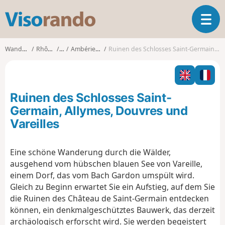
V
T
i
o
s
g
o
Wanderungen
Rhône-Alpes
Ain
Ambérieu-en-Bugey
Ruinen des Schlosses Saint-Germain, Allymes, Douvres und Vareilles
g
r
l
a
e
n
n
d
Ruinen des Schlosses Saint-
a
o
v
Germain, Allymes, Douvres und
i
Vareilles
g
a
t
Eine schöne Wanderung durch die Wälder,
i
ausgehend vom hübschen blauen See von Vareille,
o
einem Dorf, das vom Bach Gardon umspült wird.
n
Gleich zu Beginn erwartet Sie ein Aufstieg, auf dem Sie
die Ruinen des Château de Saint-Germain entdecken
können, ein denkmalgeschütztes Bauwerk, das derzeit
archäologisch erforscht wird. Sie werden begeistert