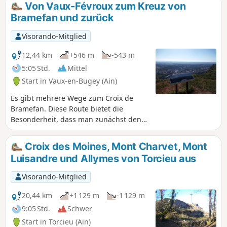
von Nièvre. Außerdem durchqueren Sie das schöne Dorf
Von Vaux-Févroux zum Kreuz von
Vaux-en-Bugey, durch das der Buizin fließt.
Bramefan und zurück
Visorando-Mitglied
12,44 km
+546 m
-543 m
5:05 Std.
Mittel
Start in Vaux-en-Bugey (Ain)
Es gibt mehrere Wege zum Croix de
Bramefan. Diese Route bietet die
Besonderheit, dass man zunächst den
Bergrücken nördlich von Vaux nimmt
und nach der Überquerung des
Croix des Moines, Mont Charvet, Mont
Ruisseau Buizin über den Bergrücken
Luisandre und Allymes von Torcieu aus
von Bramefan zurückkehrt. Fast die
gesamte Strecke verläuft im Unterholz.
Visorando-Mitglied
Der Schwierigkeitsgrad „mittel” dieser
Wanderung ist durch den anfangs
20,44 km
+1 129 m
-1 129 m
steilen Aufstieg und die zahlreichen
9:05 Std.
Schwer
Kreuzungen gerechtfertigt, die
Start in Torcieu (Ain)
verwirrend sein können.