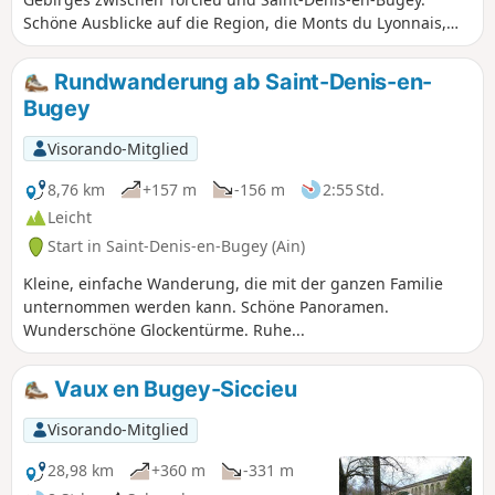
Schöne Ausblicke auf die Region, die Monts du Lyonnais,
die Weinberge von Vaux-en-Bugey, die Bergkämme des
Albarine-Tals und ein Abstecher in das hübsche Dorf
Rundwanderung ab Saint-Denis-en-
Ambutrix, nicht zu vergessen der Startpunkt am Turm von
Bugey
Saint-Denis, der einen Panoramablick über die Region
bietet.
Visorando-Mitglied
8,76 km
+157 m
-156 m
2:55 Std.
Leicht
Start in Saint-Denis-en-Bugey (Ain)
Kleine, einfache Wanderung, die mit der ganzen Familie
unternommen werden kann. Schöne Panoramen.
Wunderschöne Glockentürme. Ruhe...
Vaux en Bugey-Siccieu
Visorando-Mitglied
28,98 km
+360 m
-331 m