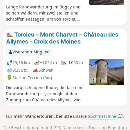
Lange Rundwanderung im Bugey und
seinen Wäldern, mit zwei steilen und
schroffen Passagen, um von Torcieu
über die Rochers des Moines
hinaufzusteigen und am Ende über den
Torcieu – Mont Charvet – Château des
Kamm des Rocher de la Cha-Gebiets
Allymes – Croix des Moines
wieder hinabzusteigen. Der Rest der
Strecke verläuft durch den Wald und ist
Visorando-Mitglied
ohne Schwierigkeiten, aber relativ lang
und mit einer Reihe von Aufstiegen und
19,36 km
+1 054 m
-1 050 m
Abstiegen. Die Aussicht vom Mont
8:35 Std.
Schwer
Luisandre ist weitreichend, und diese
Start in Torcieu (Ain)
Rundwanderung ermöglicht den
Besuch von zwei der Burgen der
Die vorgeschlagene Route, die fast eine
sogenannten „Quatre Châteaux“-Route.
Rundwanderung ist, ermöglicht den
Zugang zum Château des Allymes von
Torcieu aus. Es handelt sich um eine
etwas sportliche Wanderung mit zwei
Für mehr Wandertouren, benutze unsere
Suchmaschine
.
Gesichtern: - steile Abschnitte oberhalb
von Torcieu (die manchmal den Einsatz
Die Beschreibungen und GPX-Daten dieser Tour sind Eigentum