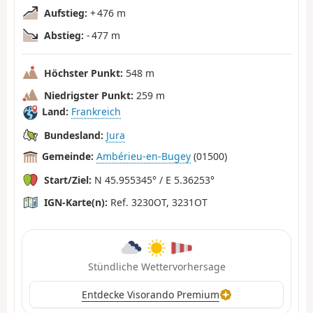
Aufstieg:
+ 476 m
Abstieg:
- 477 m
Höchster Punkt:
548 m
Niedrigster Punkt:
259 m
Land:
Frankreich
Bundesland:
Jura
Gemeinde:
Ambérieu-en-Bugey
(01500)
Start/Ziel:
N 45.955345° / E 5.36253°
IGN-Karte(n):
Ref. 3230OT, 3231OT
Stündliche Wettervorhersage
Entdecke Visorando Premium