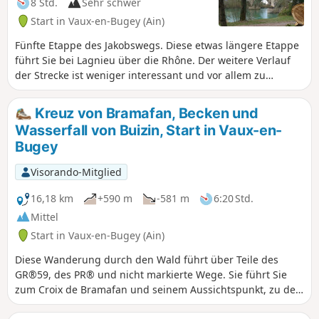
8 Std.
Sehr schwer
Start in Vaux-en-Bugey (Ain)
Fünfte Etappe des Jakobswegs. Diese etwas längere Etappe
führt Sie bei Lagnieu über die Rhône. Der weitere Verlauf
der Strecke ist weniger interessant und vor allem zu
asphaltiert, aber es gibt keine Alternative, um wieder auf
den GR®65 zu gelangen.
Kreuz von Bramafan, Becken und
Wasserfall von Buizin, Start in Vaux-en-
Bugey
Visorando-Mitglied
16,18 km
+590 m
-581 m
6:20 Std.
Mittel
Start in Vaux-en-Bugey (Ain)
Diese Wanderung durch den Wald führt über Teile des
GR®59, des PR® und nicht markierte Wege. Sie führt Sie
zum Croix de Bramafan und seinem Aussichtspunkt, zu den
Becken und dem Wasserfall von Buizin sowie zur Kapelle