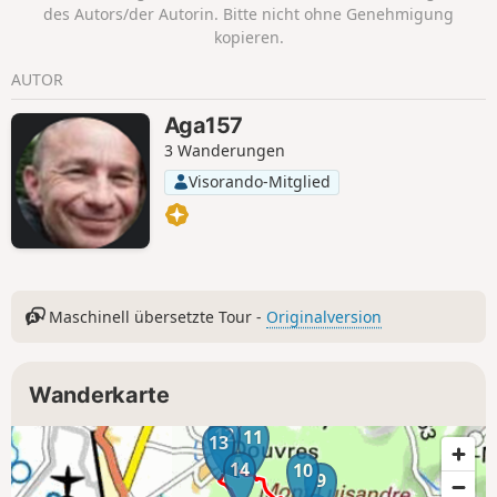
der Hände erfordern), Langstreckenweg
des Autors/der Autorin. Bitte nicht ohne Genehmigung
mit einer Abfolge von Aufstiegen und
kopieren.
Abstiegen ohne übermäßige
Steigungen. Der größte Teil der Strecke
AUTOR
verläuft im Unterholz (mit
eingeschränkter Sicht). Wanderstöcke
Aga157
sind vor allem bei feuchtem Boden
3 Wanderungen
empfehlenswert.
Visorando-Mitglied
Maschinell übersetzte Tour -
Originalversion
Wanderkarte
12
11
13
14
10
9