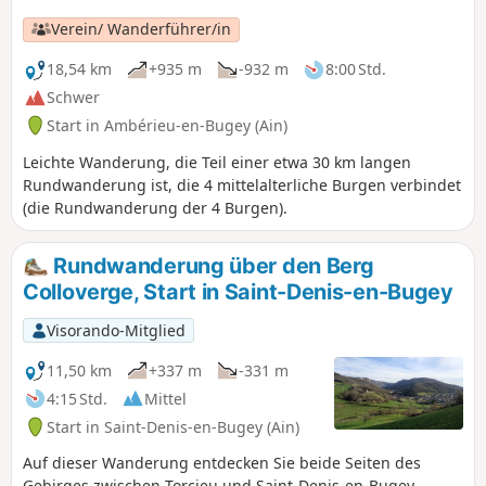
Verein/ Wanderführer/in
18,54 km
+935 m
-932 m
8:00 Std.
Schwer
Start in Ambérieu-en-Bugey (Ain)
Leichte Wanderung, die Teil einer etwa 30 km langen
Rundwanderung ist, die 4 mittelalterliche Burgen verbindet
(die Rundwanderung der 4 Burgen).
Rundwanderung über den Berg
Colloverge, Start in Saint-Denis-en-Bugey
Visorando-Mitglied
11,50 km
+337 m
-331 m
4:15 Std.
Mittel
Start in Saint-Denis-en-Bugey (Ain)
Auf dieser Wanderung entdecken Sie beide Seiten des
Gebirges zwischen Torcieu und Saint-Denis-en-Bugey.