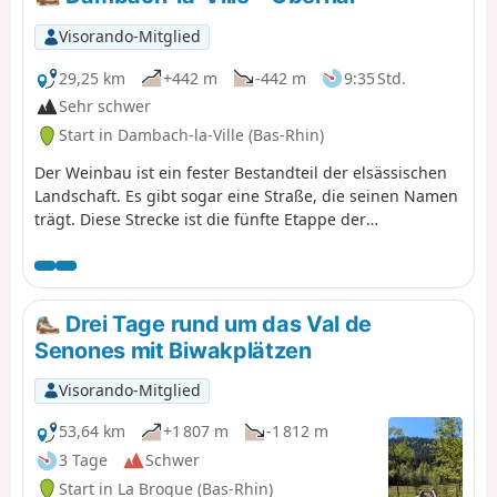
Visorando-Mitglied
29,25 km
+442 m
-442 m
9:35 Std.
Sehr schwer
Start in Dambach-la-Ville (Bas-Rhin)
Der Weinbau ist ein fester Bestandteil der elsässischen
Landschaft. Es gibt sogar eine Straße, die seinen Namen
trägt. Diese Strecke ist die fünfte Etappe der
Weinbergwanderung und verbindet Dambach-la-Ville
mit Obernai. Aussichtspunkte gibt es sehr viele,
außerhalb der Dörfer sind sie geradezu allgegenwärtig.
Die Dörfer selbst sind sehr typisch mit hübschen
Drei Tage rund um das Val de
Fachwerkhäusern und besitzen einen unbestreitbaren
Senones mit Biwakplätzen
Charme. Auch das Kulturerbe ist ebenso gut vertreten.
Visorando-Mitglied
53,64 km
+1 807 m
-1 812 m
3 Tage
Schwer
Start in La Broque (Bas-Rhin)