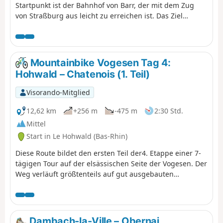
Startpunkt ist der Bahnhof von Barr, der mit dem Zug
von Straßburg aus leicht zu erreichen ist. Das Ziel
befindet sich am Bahnhof von Obernai, von wo aus Sie
recht einfach einen Zug zurück nach Straßburg nehmen
können; unter der Woche fährt stündlich einer. Auf der
Strecke entdecken Sie die Dörfer Barr, Saint-Nabor,
Mountainbike Vogesen Tag 4:
Bernardswiller und die Stadt Obernai, wobei Sie
Hohwald – Chatenois (1. Teil)
zunächst durch die Weinberge und dann durch den
Wald auf den Höhen des Mont Sainte-Odile führen. Sie
Visorando-Mitglied
können die Ruinen der imposanten Burg Landsberg (12.
Jahrhundert) bewundern. Sie können die Abtei
12,62 km
+256 m
-475 m
2:30 Std.
Hohenbourg besichtigen, die im Jahr 680 von der
Mittel
Heiligen Odilia, der Schutzpatronin des Elsass,
Start in Le Hohwald (Bas-Rhin)
gegründet wurde, und die Ruinen der Abtei
Niedermünster im Tal bewundern. Viel Spaß beim
Diese Route bildet den ersten Teil der4. Etappe einer 7-
Entdecken!
tägigen Tour auf der elsässischen Seite der Vogesen. Der
Weg verläuft größtenteils auf gut ausgebauten
Waldwegen. Die Wegmarkierungen sind ausgezeichnet
und bestehen aus Schildern mit einem orangefarbenen
oder roten Mountainbike-Logo und der Aufschrift TMV
(Traversée du Massif Vosgien).
Dambach-la-Ville – Obernai