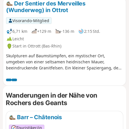
Der Sentier des Merveilles
(Wunderweg) in Ottrot
Visorando-Mitglied
6,71 km
+129 m
-136 m
2:15 Std.
Leicht
Start in Ottrott (Bas-Rhin)
Skulpturen auf Baumstümpfen, ein mystischer Ort,
umgeben von einer seltsamen heidnischen Mauer,
beeindruckende Granitfelsen. Ein kleiner Spaziergang, der
Sie zu jeder Jahreszeit begeistern wird, aber bei Schnee
noch schöner ist.
Wanderungen in der Nähe von
Rochers des Geants
Barr – Châtenois
Touristiker/in