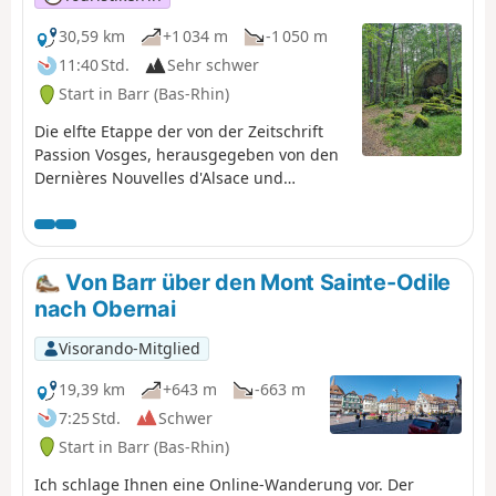
30,59 km
+1 034 m
-1 050 m
11:40 Std.
Sehr schwer
Start in Barr (Bas-Rhin)
Die elfte Etappe der von der Zeitschrift
Passion Vosges, herausgegeben von den
Dernières Nouvelles d'Alsace und
L'Alsace, vorgeschlagenen Durchquerung
der Vogesen ist zugleich eine der
längsten der Reise. Sie beginnt in den
Weinbergen und führt Sie durch die
Von Barr über den Mont Sainte-Odile
Wälder des Vorgebirges über den
nach Obernai
Ungersberg-Pass, bevor Sie die kleine
Stadt Châtenois mit ihren Stadtmauern
Visorando-Mitglied
erreichen. Einen Bericht über diese elfte
Etappe von Olivier Terrenère finden Sie in
19,39 km
+643 m
-663 m
„Passion Vosges“.
7:25 Std.
Schwer
Start in Barr (Bas-Rhin)
Ich schlage Ihnen eine Online-Wanderung vor. Der