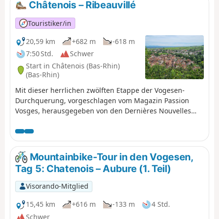
Châtenois – Ribeauvillé
Touristiker/in
20,59 km
+682 m
-618 m
7:50 Std.
Schwer
Start in Châtenois (Bas-Rhin)
(Bas-Rhin)
Mit dieser herrlichen zwölften Etappe der Vogesen-
Durchquerung, vorgeschlagen vom Magazin Passion
Vosges, herausgegeben von den Dernières Nouvelles
d'Alsace und L'Alsace, besucht der Wanderer
nacheinander verschiedene Burgen, angefangen mit der
symbolträchtigen Haut-Koenigsbourg. Nach einem
schönen Abstecher in die Talmulde des Bergdorfs
Mountainbike-Tour in den Vogesen,
Thannenkirch führt ein letzter Aufstieg zu der steilen
Tag 5: Chatenois – Aubure (1. Teil)
und spektakulären Anlage der drei Burgen, die die
charmante Weinstadt Ribeauvillé überragen, dem
Visorando-Mitglied
Endpunkt dieser 20 Kilometer.
15,45 km
+616 m
-133 m
4 Std.
Schwer