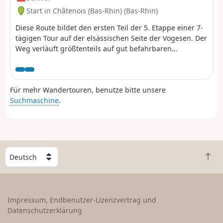
Start in Châtenois (Bas-Rhin) (Bas-Rhin)
Diese Route bildet den ersten Teil der 5. Etappe einer 7-
tägigen Tour auf der elsässischen Seite der Vogesen. Der
Weg verläuft größtenteils auf gut befahrbaren
Waldwegen. Die Markierung ist ausgezeichnet und
besteht aus Schildern mit einem orangefarbenen oder
roten Mountainbike-Logo sowie der Aufschrift TMV
Für mehr Wandertouren, benutze bitte unsere
(Traversée du Massif Vosgien).
Suchmaschine
.
W
Z
ä
u
h
r
l
ü
e
Impressum, Endbenutzer-Lizenzvertrag und
c
e
Datenschutzerklärung
k
i