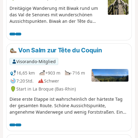
Dreitägige Wanderung mit Biwak rund um
das Val de Senones mit wunderschönen
Aussichtspunkten. Biwak an der Tête du
Coquin und an der Haute Loge.
Von Salm zur Tête du Coquin
Visorando-Mitglied
16,65 km
+903 m
-716 m
7:20 Std.
Schwer
Start in La Broque (Bas-Rhin)
Diese erste Etappe ist wahrscheinlich der härteste Tag
der gesamten Route. Schöne Aussichtspunkte,
angenehme Wanderwege und wenig Forststraßen. Ein
steiler Aufstieg am Ende des Tages erklärt die
Einstufung „schwierig”.