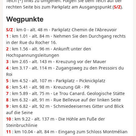
Teich (*) links zu umgehen. Folgen Sie dem Teich auf der
rechten Seite bis zum Parkplatz am Ausgangspunkt (
S/Z
).
Wegpunkte
S/Z
: km 0 - alt. 48 m - Parkplatz Chemin de l'Abreuvoir
1
: km 1.01 - alt. 84 m - Nehmen Sie den Durchgang rechts
in der Rue du Rocher 16.
2
: km 1.56 - alt. 96 m - Ankunft unter den
Hochspannungsleitungen
3
: km 2.65 - alt. 143 m - Kreuzung vor der Mauer
4
: km 3.17 - alt. 114 m - Zugangsweg zu den Pressoirs du
Roi
5
: km 4.52 - alt. 107 m - Parkplatz – Picknickplatz
6
: km 5.41 - alt. 98 m - Kreuzung GR - PR
7
: km 5.89 - alt. 75 m - Le Trou Canard. Geologische Stätte
8
: km 6.32 - alt. 91 m - Rue Bellevue auf der linken Seite
9
: km 6.82 - alt. 92 m - Schmiedeeisernes Gitter und Blick
auf die Seine
10
: km 9.22 - alt. 137 m - Die Höhle am Fuße der
Steinbruchlinie
11
: km 10.04 - alt. 84 m - Eingang zum Schloss Montmélian