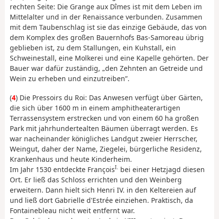
rechten Seite: Die Grange aux Dîmes ist mit dem Leben im
Mittelalter und in der Renaissance verbunden. Zusammen
mit dem Taubenschlag ist sie das einzige Gebäude, das von
dem Komplex des großen Bauernhofs Bas-Samoreau übrig
geblieben ist, zu dem Stallungen, ein Kuhstall, ein
Schweinestall, eine Molkerei und eine Kapelle gehörten. Der
Bauer war dafür zuständig, „den Zehnten an Getreide und
Wein zu erheben und einzutreiben”.
(
4
) Die Pressoirs du Roi: Das Anwesen verfügt über Gärten,
die sich über 1600 m in einem amphitheaterartigen
Terrassensystem erstrecken und von einem 60 ha großen
Park mit jahrhundertealten Bäumen überragt werden. Es
war nacheinander königliches Landgut zweier Herrscher,
Weingut, daher der Name, Ziegelei, bürgerliche Residenz,
Krankenhaus und heute Kinderheim.
I.
Im Jahr 1530 entdeckte François
bei einer Hetzjagd diesen
Ort. Er ließ das Schloss errichten und den Weinberg
erweitern. Dann hielt sich Henri IV. in den Keltereien auf
und ließ dort Gabrielle d'Estrée einziehen. Praktisch, da
Fontainebleau nicht weit entfernt war.