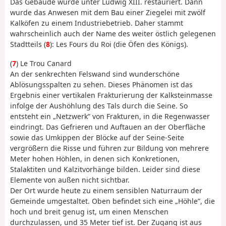
Das Gebäude wurde unter Ludwig XIII. restauriert. Dann
wurde das Anwesen mit dem Bau einer Ziegelei mit zwölf
Kalköfen zu einem Industriebetrieb. Daher stammt
wahrscheinlich auch der Name des weiter östlich gelegenen
Stadtteils (
8
): Les Fours du Roi (die Öfen des Königs).
(
7
) Le Trou Canard
An der senkrechten Felswand sind wunderschöne
Ablösungsspalten zu sehen. Dieses Phänomen ist das
Ergebnis einer vertikalen Frakturierung der Kalksteinmasse
infolge der Aushöhlung des Tals durch die Seine. So
entsteht ein „Netzwerk” von Frakturen, in die Regenwasser
eindringt. Das Gefrieren und Auftauen an der Oberfläche
sowie das Umkippen der Blöcke auf der Seine-Seite
vergrößern die Risse und führen zur Bildung von mehrere
Meter hohen Höhlen, in denen sich Konkretionen,
Stalaktiten und Kalzitvorhänge bilden. Leider sind diese
Elemente von außen nicht sichtbar.
Der Ort wurde heute zu einem sensiblen Naturraum der
Gemeinde umgestaltet. Oben befindet sich eine „Höhle”, die
hoch und breit genug ist, um einen Menschen
durchzulassen, und 35 Meter tief ist. Der Zugang ist aus