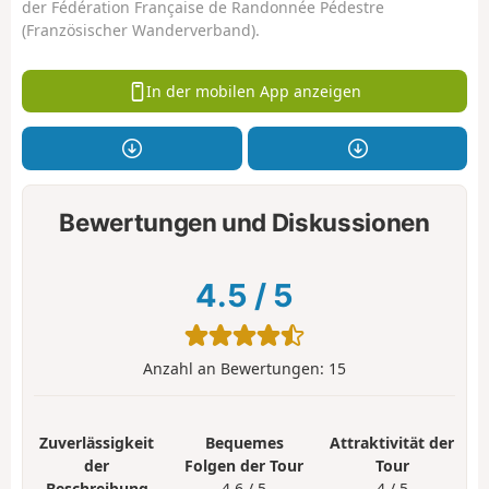
der Fédération Française de Randonnée Pédestre
(Französischer Wanderverband).
In der mobilen App anzeigen
Bewertungen und Diskussionen
4.5
/
5
Anzahl an Bewertungen:
15
Zuverlässigkeit
Bequemes
Attraktivität der
der
Folgen der Tour
Tour
Beschreibung
4.6 / 5
4 / 5