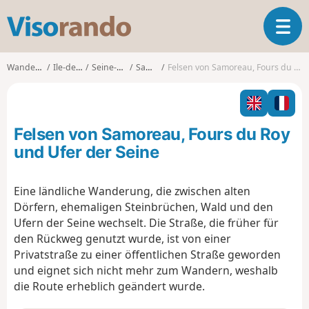
V
T
i
o
s
g
o
Wanderungen
Ile-de-France
Seine-et-Marne
Samoreau
Felsen von Samoreau, Fours du Roy und Ufer der Seine
g
r
l
a
e
n
n
d
Felsen von Samoreau, Fours du Roy
a
o
v
und Ufer der Seine
i
g
Eine ländliche Wanderung, die zwischen alten
a
Dörfern, ehemaligen Steinbrüchen, Wald und den
t
i
Ufern der Seine wechselt. Die Straße, die früher für
o
den Rückweg genutzt wurde, ist von einer
n
Privatstraße zu einer öffentlichen Straße geworden
und eignet sich nicht mehr zum Wandern, weshalb
die Route erheblich geändert wurde.