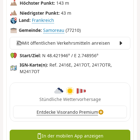
Höchster Punkt:
143 m
Niedrigster Punkt:
43 m
Land:
Frankreich
Gemeinde:
Samoreau
(77210)
Mit öffentlichen Verkehrsmitteln anreisen
Start/Ziel:
N 48.421946° / E 2.748956°
IGN-Karte(n):
Ref. 2416E, 2417OT, 2417OTR,
M2417OT
Stündliche Wettervorhersage
Entdecke Visorando Premium
In der mobilen App anzeigen