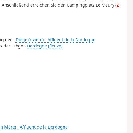
. Anschließend erreichen Sie den Campingplatz Le Maury (
Z
),
ng der -
Diège (rivière) - Affluent de la Dordogne
s der Diège -
Dordogne (fleuve)
(rivière) - Affluent de la Dordogne