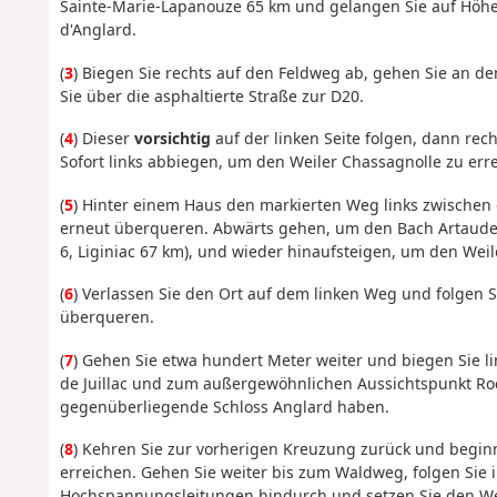
Sainte-Marie-Lapanouze 65 km und gelangen Sie auf Höh
d'Anglard.
(
3
) Biegen Sie rechts auf den Feldweg ab, gehen Sie an 
Sie über die asphaltierte Straße zur D20.
(
4
) Dieser
vorsichtig
auf der linken Seite folgen, dann rec
Sofort links abbiegen, um den Weiler Chassagnolle zu err
(
5
) Hinter einem Haus den markierten Weg links zwische
erneut überqueren. Abwärts gehen, um den Bach Artaude
6, Liginiac 67 km), und wieder hinaufsteigen, um den Weil
(
6
) Verlassen Sie den Ort auf dem linken Weg und folgen
überqueren.
(
7
) Gehen Sie etwa hundert Meter weiter und biegen Sie 
de Juillac und zum außergewöhnlichen Aussichtspunkt Roc
gegenüberliegende Schloss Anglard haben.
(
8
) Kehren Sie zur vorherigen Kreuzung zurück und beginn
erreichen. Gehen Sie weiter bis zum Waldweg, folgen Sie 
Hochspannungsleitungen hindurch und setzen Sie den Weg 