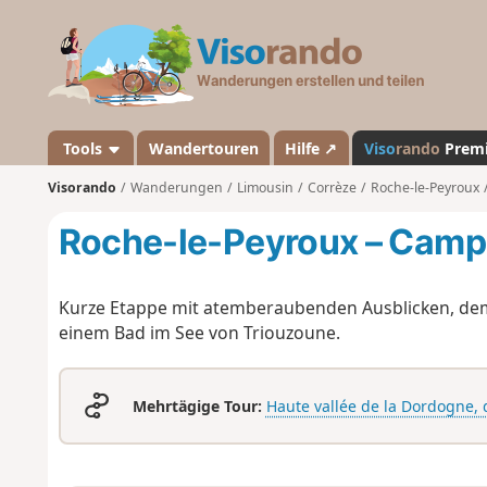
V
i
s
o
r
a
Tools
Wandertouren
Hilfe ↗
Viso
rando
Prem
n
Visorando
Wanderungen
Limousin
Corrèze
Roche-le-Peyroux
d
o
Roche-le-Peyroux – Camp
Kurze Etappe mit atemberaubenden Ausblicken, de
einem Bad im See von Triouzoune.
Mehrtägige Tour:
Haute vallée de la Dordogne, 