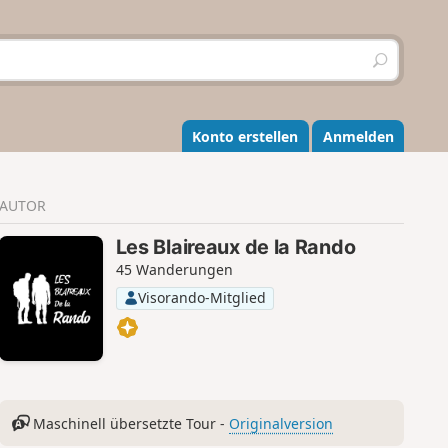
S
u
c
h
e
Konto erstellen
Anmelden
n
AUTOR
Les Blaireaux de la Rando
45 Wanderungen
Visorando-Mitglied
Maschinell übersetzte Tour -
Originalversion