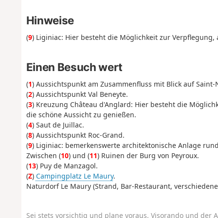
Hinweise
(
9
) Liginiac: Hier besteht die Möglichkeit zur Verpflegung,
Einen Besuch wert
(
1
) Aussichtspunkt am Zusammenfluss mit Blick auf Sain
(
2
) Aussichtspunkt Val Beneyte.
(
3
) Kreuzung Château d'Anglard: Hier besteht die Möglich
die schöne Aussicht zu genießen.
(
4
) Saut de Juillac.
(
8
) Aussichtspunkt Roc-Grand.
(
9
) Liginiac: bemerkenswerte architektonische Anlage run
Zwischen (
10
) und (
11
) Ruinen der Burg von Peyroux.
(
13
) Puy de Manzagol.
(
Z
)
Campingplatz Le Maury
.
Naturdorf Le Maury (Strand, Bar-Restaurant, verschiedene
Sei stets vorsichtig und plane voraus. Visorando und der A