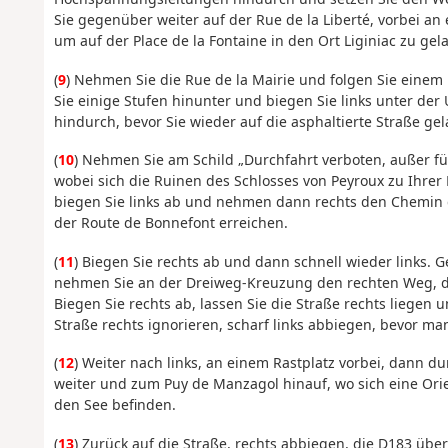
Sie gegenüber weiter auf der Rue de la Liberté, vorbei an
um auf der Place de la Fontaine in den Ort Liginiac zu gel
(
9
) Nehmen Sie die Rue de la Mairie und folgen Sie eine
Sie einige Stufen hinunter und biegen Sie links unter d
hindurch, bevor Sie wieder auf die asphaltierte Straße g
(
10
) Nehmen Sie am Schild „Durchfahrt verboten, außer fü
wobei sich die Ruinen des Schlosses von Peyroux zu Ihrer
biegen Sie links ab und nehmen dann rechts den Chemin d
der Route de Bonnefont erreichen.
(
11
) Biegen Sie rechts ab und dann schnell wieder links.
nehmen Sie an der Dreiweg-Kreuzung den rechten Weg, de
Biegen Sie rechts ab, lassen Sie die Straße rechts liegen
Straße rechts ignorieren, scharf links abbiegen, bevor m
(
12
) Weiter nach links, an einem Rastplatz vorbei, dann 
weiter und zum Puy de Manzagol hinauf, wo sich eine Orien
den See befinden.
(
13
) Zurück auf die Straße, rechts abbiegen, die D183 ü