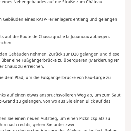
e eines Nebengebäudes auf die Straße zum Château
den Gebäuden eines RATP-Ferienlagers entlang und gelangen
hts auf die Route de Chassagnolle la Jouanoux abbiegen.
eichen.
n den Gebäuden nehmen. Zurück zur D20 gelangen und diese
 über eine Fußgängerbrücke zu überqueren (Markierung Nr.
er Chaux zu erreichen.
 Sie dem Pfad, um die Fußgängerbrücke von Eau-Large zu
links auf einen etwas anspruchsvolleren Weg ab, um zum Saut
-Grand zu gelangen, von wo aus Sie einen Blick auf das
en Sie einen neuen Aufstieg, um einen Picknickplatz zu
ihm nach rechts, gehen Sie unter zwei
bis zu den ersten Häusern des Weilers Juillac fort. Gehen