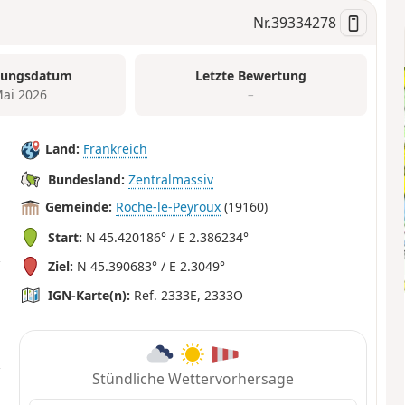
Nr.
39334278
tungsdatum
Letzte Bewertung
Mai 2026
–
Land:
Frankreich
Bundesland:
Zentralmassiv
Gemeinde:
Roche-le-Peyroux
(19160)
Start:
N 45.420186° / E 2.386234°
Ziel:
N 45.390683° / E 2.3049°
IGN-Karte(n):
Ref. 2333E, 2333O
Stündliche Wettervorhersage