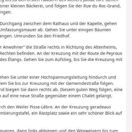
 einer kleinen Bäckerei, und folgen Sie der Rue du Roc-Grand,
angen.
m Durchgang zwischen dem Rathaus und der Kapelle, gehen
er Umfassungsmauer ab. Gehen Sie unter einigen Bäumen
elangen. Umrunden Sie den Friedhof.
r Anwohner“ die Straße rechts in Richtung des Altenheims,
 Rechten befinden. An der Kreuzung mit der Route de Peyroux
es Étangs. Gehen Sie zum Aufstieg, bis Sie die Kreuzung mit
 Gehen Sie unter einer Hochspannungsleitung hindurch und
m Sie bis zur Kreuzung mit der Gemeindestraße folgen.
 und biegen Sie dann rechts ab. Diesem guten Weg folgen, eine
an auf eine neue Straße gegenüber einem Chalet gelangt.
durch den Weiler Pisse-Lèbre. An der Kreuzung geradeaus
tierungstafel, ein Rastplatz sowie ein sehr schöner Blick auf
berqueren, dann links abbiegen und den Wegweisern bis zum