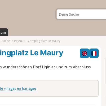
ium
Roche-le-Peyroux – Campingplatz Le Maury
ingplatz Le Maury
m wunderschönen Dorf Liginiac und zum Abschluss
de villages en barrages