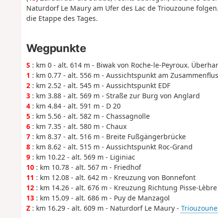
Naturdorf Le Maury am Ufer des Lac de Triouzoune folgen
die Etappe des Tages.
Wegpunkte
S
: km 0 - alt. 614 m - Biwak von Roche-le-Peyroux. Überha
1
: km 0.77 - alt. 556 m - Aussichtspunkt am Zusammenflus
2
: km 2.52 - alt. 545 m - Aussichtspunkt EDF
3
: km 3.88 - alt. 569 m - Straße zur Burg von Anglard
4
: km 4.84 - alt. 591 m - D 20
5
: km 5.56 - alt. 582 m - Chassagnolle
6
: km 7.35 - alt. 580 m - Chaux
7
: km 8.37 - alt. 516 m - Breite Fußgängerbrücke
8
: km 8.62 - alt. 515 m - Aussichtspunkt Roc-Grand
9
: km 10.22 - alt. 569 m - Liginiac
10
: km 10.78 - alt. 567 m - Friedhof
11
: km 12.08 - alt. 642 m - Kreuzung von Bonnefont
12
: km 14.26 - alt. 676 m - Kreuzung Richtung Pisse-Lèbre
13
: km 15.09 - alt. 686 m - Puy de Manzagol
Z
: km 16.29 - alt. 609 m - Naturdorf Le Maury -
Triouzoune 