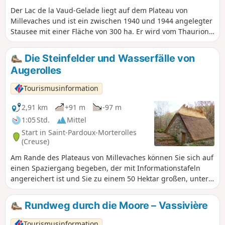
Der Lac de la Vaud-Gelade liegt auf dem Plateau von
Millevaches und ist ein zwischen 1940 und 1944 angelegter
Stausee mit einer Fläche von 300 ha. Er wird vom Thaurion
und mehreren Bächen gespeist. Er dient der
Stromerzeugung. Sein Erddeich mit einem Fundament aus
Die Steinfelder und Wasserfälle von
Granuliten staut 21 Millionen Kubikmeter Wasser, die den
Augerolles
Lac de Vassivière je nach Wasserbedarf über einen 4 km
langen unterirdischen Stollen speisen.
Tourismusinformation
2,91 km
+91 m
-97 m
1:05 Std.
Mittel
Start in Saint-Pardoux-Morterolles
(Creuse)
Am Rande des Plateaus von Millevaches können Sie sich auf
einen Spaziergang begeben, der mit Informationstafeln
angereichert ist und Sie zu einem 50 Hektar großen, unter
Naturschutz stehenden Naturgebiet führt.
Rundweg durch die Moore – Vassivière
Tourismusinformation