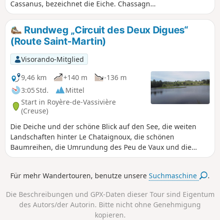
Cassanus, bezeichnet die Eiche. Chassagnas
besteht aus einem bewaldeten Hang bis
zum Ufer des Lac de Vassivière und einem
Rundweg „Circuit des Deux Digues“
teilweise freien Gipfel, der einen 180°-Blick
(Route Saint-Martin)
auf den See bietet.Die Halbinsel
Chassagnas, die sich in das Herz des Lac de
Visorando-Mitglied
Vassivière hinein erstreckt, bildet die Grenze
zwischen den Departements Creuse und
9,46 km
+140 m
-136 m
Haute-Vienne. Zusammen mit ihrem
3:05 Std.
Mittel
Zwilling, dem Puy du Rocher, der Vauveix
Start in Royère-de-Vassivière
überragt, bildet sie eine Barriere zwischen
(Creuse)
den beiden Hauptbuchten des Sees.
Die Deiche und der schöne Blick auf den See, die weiten
Landschaften hinter Le Chataignoux, die schönen
Baumreihen, die Umrundung des Peu de Vaux und die
Ankunft in Auchaise sind ebenso viele angenehme
Überraschungen dieser Wanderung in der Nähe des Lac de
Für mehr Wandertouren, benutze unsere
Suchmaschine
.
Vassivière.
Die Beschreibungen und GPX-Daten dieser Tour sind Eigentum
des Autors/der Autorin. Bitte nicht ohne Genehmigung
kopieren.