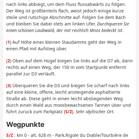
nach links abbiegt, um dem Fluss flussabwärts zu folgen.
Der Weg ist größtenteils flach, weist jedoch einige kurze
steile und rutschige Abschnitte auf. Folgen Sie dem Bach
und bleiben Sie dabei stets am linken Ufer.
Durchqueren Sie
einen schönen Laubwald, der mit reichlich Moos bedeckt ist
.
(
1
) Auf Höhe eines kleinen Staudamms geht der Weg in
einen Pfad mit Aufstieg über.
(
2
) Oben auf dem Hügel biegen Sie links auf die D7 ab, dann
rechts auf einen Weg, der 150 m vom Startpunkt entfernt
parallel zur D3 verläuft.
(
3
) Überqueren Sie die D3 und biegen Sie scharf nach links
auf eine kleine, offene, leicht ansteigende asphaltierte
Straße ab. Diese geht in einen leicht abstiegenden Weg
durch einen Wald aus moosbewachsenen Tannen über und
führt zurück zum Parkplatz (
S/Z
).
Sehr idyllischer Ort
.
Wegpunkte
S/Z
: km 0 - alt. 628 m - Park.Rigole du Diable/Tourbière de