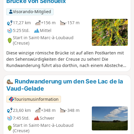
Brücke von Senoueix
genannt werden, und mieden die feuchten und torfigen
Talsohlen, die nur vom Vieh frequentiert wurden.
Visorando-Mitglied
17,27 km
+156 m
-157 m
5:25 Std.
Mittel
Start in Saint-Marc-à-Loubaud
(Creuse)
Diese winzige römische Brücke ist auf allen Postkarten mit
den Sehenswürdigkeiten der Creuse zu sehen! Die
Rundwanderung führt also dorthin, nach einem Abstecher
zum Lac de Lavaud Gelade, und dann weiter durch Wiesen
und jungen Wald. Auch wenn die Wanderung zunächst ein
Rundwanderung um den See Lac de la
Stück auf der (wenig begehenen) Straße beginnt, verläuft
Vaud-Gelade
sie anschließend hauptsächlich auf Wegen und Pfaden, die
im Herbst von blühendem Heidekraut gesäumt sind.
Tourismusinformation
23,60 km
+348 m
-348 m
7:45 Std.
Schwer
Start in Saint-Marc-à-Loubaud
(Creuse)