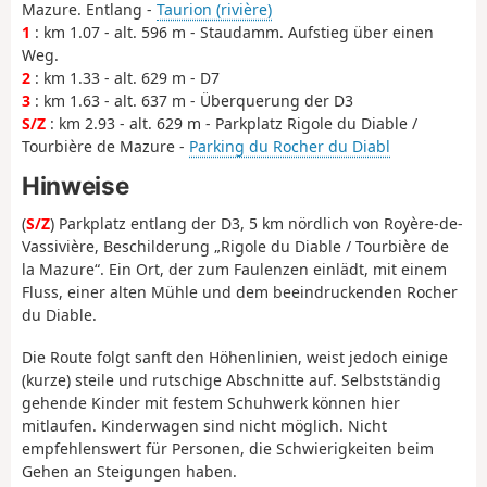
Mazure. Entlang -
Taurion (rivière)
1
: km 1.07 - alt. 596 m - Staudamm. Aufstieg über einen
Weg.
2
: km 1.33 - alt. 629 m - D7
3
: km 1.63 - alt. 637 m - Überquerung der D3
S/Z
: km 2.93 - alt. 629 m - Parkplatz Rigole du Diable /
Tourbière de Mazure -
Parking du Rocher du Diabl
Hinweise
(
S/Z
) Parkplatz entlang der D3, 5 km nördlich von Royère-de-
Vassivière, Beschilderung „Rigole du Diable / Tourbière de
la Mazure“. Ein Ort, der zum Faulenzen einlädt, mit einem
Fluss, einer alten Mühle und dem beeindruckenden Rocher
du Diable.
Die Route folgt sanft den Höhenlinien, weist jedoch einige
(kurze) steile und rutschige Abschnitte auf. Selbstständig
gehende Kinder mit festem Schuhwerk können hier
mitlaufen. Kinderwagen sind nicht möglich. Nicht
empfehlenswert für Personen, die Schwierigkeiten beim
Gehen an Steigungen haben.