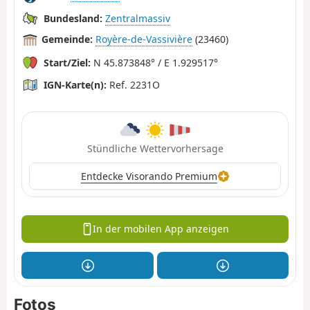
Bundesland:
Zentralmassiv
Gemeinde:
Royère-de-Vassivière
(23460)
Start/Ziel:
N 45.873848° / E 1.929517°
IGN-Karte(n):
Ref. 2231O
Stündliche Wettervorhersage
Entdecke Visorando Premium
In der mobilen App anzeigen
Fotos