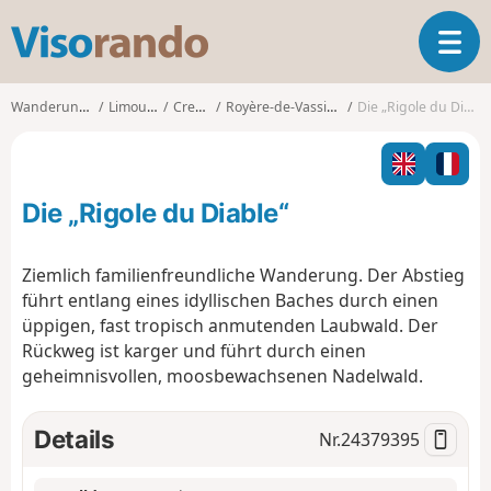
V
T
i
o
s
g
o
Wanderungen
Limousin
Creuse
Royère-de-Vassivière
Die „Rigole du Diable“
g
r
l
a
e
n
n
d
Die „Rigole du Diable“
a
o
v
i
Ziemlich familienfreundliche Wanderung. Der Abstieg
g
führt entlang eines idyllischen Baches durch einen
a
üppigen, fast tropisch anmutenden Laubwald. Der
t
Rückweg ist karger und führt durch einen
i
o
geheimnisvollen, moosbewachsenen Nadelwald.
n
Details
Nr.
24379395