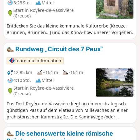
3:25 Std.
Mittel
Start in Royère-de-Vassivière
(Creuse)
Entdecken Sie das kleine kommunale Kulturerbe (Kreuze,
Brunnen, Brunnen...) und das Know-how unserer Vorgehen.
Rundweg „Circuit des 7 Peux“
Tourismusinformation
12,85 km
+164 m
-164 m
4:10 Std.
Mittel
Start in Royère-de-Vassivière
(Creuse)
Das Dorf Royère-de-Vassivière liegt an einem strategisch
günstigen Pass auf dem Plateau von Millevaches an einer
prähistorischen Kammstraße. Die Kammwege (oder
„Pouges“) ermöglichten es, große Entfernungen
zurückzulegen. Sie verliefen vorzugsweise über die
Die sehenswerte kleine römische
Granitgipfel der abgerundeten Hügel, die „Puy“ oder „Peux“