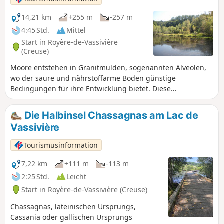
14,21 km
+255 m
-257 m
4:45 Std.
Mittel
Start in Royère-de-Vassivière
(Creuse)
Moore entstehen in Granitmulden, sogenannten Alveolen,
wo der saure und nährstoffarme Boden günstige
Bedingungen für ihre Entwicklung bietet. Diese
empfindlichen Lebensräume beherbergen eine spezifische
Flora, die aus ganz besonderen Urpflanzen besteht: den
Die Halbinsel Chassagnas am Lac de
Torfmoosen. Hier sind die verschiedenen Stadien zu sehen:
Vassivière
mit Seggen bewachsenes Flachmoor, aktives Hochmoor, von
Weiden und Birken gesäumte Moorheide.
Tourismusinformation
7,22 km
+111 m
-113 m
2:25 Std.
Leicht
Start in Royère-de-Vassivière (Creuse)
Chassagnas, lateinischen Ursprungs,
Cassania oder gallischen Ursprungs