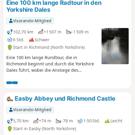
Eine 100 km lange Radtour in den
Yorkshire Dales
Visorando-Mitglied
102,70 km
+1 507 m
-1 509 m
6 Std.
Schwer
Start in Richmond (North Yorkshire)
Eine 100 km lange Rundtour, die in
Richmond beginnt und durch die Yorkshire
Dales führt, wobei die Anstiege des
Kidstones Pass, des Fleet Moss und des
Buttertubs Pass bewältigt werden.
Wunderschöne Landschaft und tolle Orte für
eine Erfrischungspause.
Easby Abbey und Richmond Castle
Visorando-Mitglied
5,70 km
+74 m
-78 m
1:50 Std.
Leicht
Start in Easby (North Yorkshire)