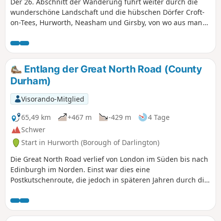
Der 26. Abschnitt der Wanderung führt weiter durch die
wunderschöne Landschaft und die hübschen Dörfer Croft-
on-Tees, Hurworth, Neasham und Girsby, von wo aus man
gelegentlich einen Blick auf den Fluss Tees erhaschen kann.
Entlang der Great North Road (County
Durham)
Visorando-Mitglied
65,49 km
+467 m
-429 m
4 Tage
Schwer
Start in Hurworth (Borough of Darlington)
Die Great North Road verlief von London im Süden bis nach
Edinburgh im Norden. Einst war dies eine
Postkutschenroute, die jedoch in späteren Jahren durch die
A1 ersetzt wurde, die leider an vielen der hübschen Dörfer
und Städte entlang der Strecke vorbeiführt. Dieser
Wanderweg folgt der Route von Croft-on-Tees im Süden an