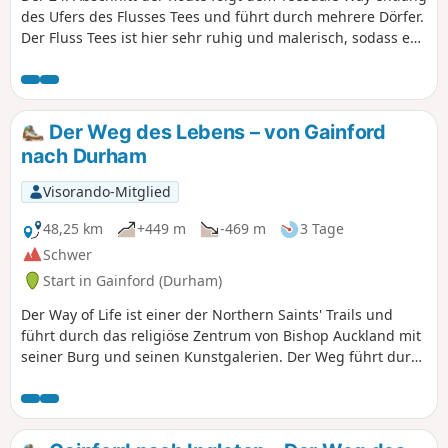
des Ufers des Flusses Tees und führt durch mehrere Dörfer.
Der Fluss Tees ist hier sehr ruhig und malerisch, sodass es
viele Gelegenheiten gibt, anzuhalten und die Gegend zu
genießen.
Der Weg des Lebens – von Gainford
nach Durham
Visorando-Mitglied
48,25 km
+449 m
-469 m
3 Tage
Schwer
Start in Gainford (Durham)
Der Way of Life ist einer der Northern Saints' Trails und
führt durch das religiöse Zentrum von Bishop Auckland mit
seiner Burg und seinen Kunstgalerien. Der Weg führt durch
viele Dörfer der Grafschaft Durham, vom Ufer des Flusses
Tees bis zum Ufer des Flusses Wear. Auf der gesamten
Wanderung sind Zeugnisse der religiösen und industriellen
Vergangenheit der Grafschaft Durham zu sehen, darunter