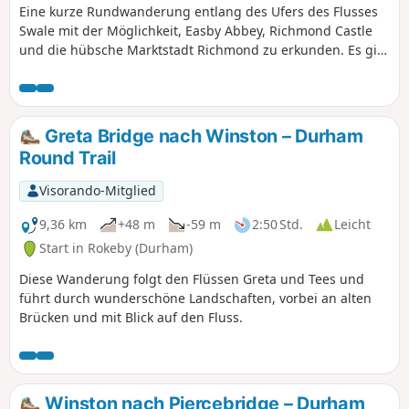
Eine kurze Rundwanderung entlang des Ufers des Flusses
Swale mit der Möglichkeit, Easby Abbey, Richmond Castle
und die hübsche Marktstadt Richmond zu erkunden. Es gibt
viel zu sehen und zu tun, und man kann aus einem kurzen
Spaziergang einen ganzen Tagesausflug machen. Tolle
Eisdiele im alten Bahnhof für den Rückweg. Die eigentliche
Wanderung dauert etwa 2 Stunden, aber länger, wenn Sie
Greta Bridge nach Winston – Durham
die Umgebung erkunden.
Round Trail
Visorando-Mitglied
9,36 km
+48 m
-59 m
2:50 Std.
Leicht
Start in Rokeby (Durham)
Diese Wanderung folgt den Flüssen Greta und Tees und
führt durch wunderschöne Landschaften, vorbei an alten
Brücken und mit Blick auf den Fluss.
Winston nach Piercebridge – Durham