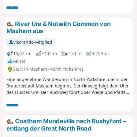
Dauer. Die Aussichten sind großartig, und unterwegs gibt
es mit dem alten Kalkofen und den Ruinen der
Templerkapelle einiges zu entdecken.
River Ure & Nutwith Common von
Masham aus
Visorando-Mitglied
10,67 km
+142 m
-134 m
3:25 Std.
Mittel
Start in Masham (North Yorkshire)
Eine angenehme Wanderung in North Yorkshire, die in der
Brauereistadt Masham beginnt. Der Hinweg folgt dem Ufer
des Flusses Ure. Der Rückweg führt über Wege und Pfade
zurück über Nutwith Common.
Coatham Mundeville nach Rushyford –
entlang der Great North Road