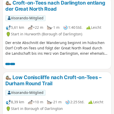
der Grenze zwischen North Yorkshire und County Durham
Croft-on-Tees nach Darlington entlang
bis nach Newcastle-upon-Tyne. Auf dieser historischen
der Great North Road
Reise sind noch immer Überreste dieser vergangenen Zeit
zu sehen.
Visorando-Mitglied
5,61 km
+22 m
-1 m
1:40 Std.
Leicht
Start in Hurworth (Borough of Darlington)
Der erste Abschnitt der Wanderung beginnt im hübschen
Dorf Croft-on-Tees und folgt der Great North Road durch
die Landschaft bis ins Herz von Darlington, einer ehemals
geschäftigen Marktstadt, deren Straßennamen auf die
Geschichte der Stadt hinweisen und die an dem
beeindruckenden Uhrenturm über der Markthalle endet.
Low Coniscliffe nach Croft-on-Tees –
Durham Round Trail
Visorando-Mitglied
8,39 km
+10 m
-21 m
2:25 Std.
Leicht
Start in Borough of Darlington