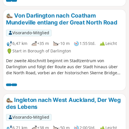
überquert den Fluss über eine
Fußgängerbrücke nördlich des Dorfes
Cotherstone. Anschließend führt sie auf
Von Darlington nach Coatham
der gegenüberliegenden Flussseite
Mundeville entlang der Great North Road
zurück. Die Strecke verläuft größtenteils
eben und führt durch Ackerland und
Visorando-Mitglied
Auwälder.
6,47 km
+35 m
-10 m
1:55 Std.
Leicht
Start in Borough of Darlington
Der zweite Abschnitt beginnt im Stadtzentrum von
Darlington und folgt der Route aus der Stadt hinaus über
die North Road, vorbei an der historischen Skerne Bridge
und der Stockton and Darlington Railway in Hopetown bis
zum Dorf Coatham Mundeville. Halten Sie während der
Wanderung Ausschau nach Spuren der Geschichte dieser
Eisenbahnstadt.
Ingleton nach West Auckland, Der Weg
des Lebens
Visorando-Mitglied
6,71 km
+38 m
-50 m
2:00 Std.
Leicht