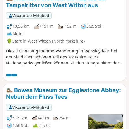
Tempelritter von West Witton aus
Visorando-Mitglied
10,50 km
+151 m
-152 m
3:25 Std.
Mittel
Start in West Witton (North Yorkshire)
Dies ist eine angenehme Wanderung in Wensleydale, bei
der Sie diesen schönen Teil des Yorkshire Dales
Nationalparks genießen können. Zu den Höhepunkten der
Wanderung gehören der Fluss Ure, Redmire Force und die
Kapelle der Tempelritter.
Bowes Museum zur Egglestone Abbey:
Neben dem Fluss Tees
Visorando-Mitglied
5,99 km
+47 m
-54 m
1:50 Std.
Leicht