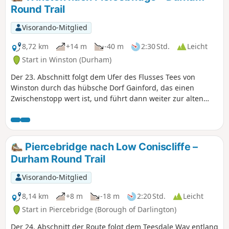
Round Trail
Visorando-Mitglied
8,72 km
+14 m
-40 m
2:30 Std.
Leicht
Start in Winston (Durham)
Der 23. Abschnitt folgt dem Ufer des Flusses Tees von
Winston durch das hübsche Dorf Gainford, das einen
Zwischenstopp wert ist, und führt dann weiter zur alten
Siedlung Piercebridge mit ihrer römischen Festung und
Brücke.
Piercebridge nach Low Coniscliffe –
Durham Round Trail
Visorando-Mitglied
8,14 km
+8 m
-18 m
2:20 Std.
Leicht
Start in Piercebridge (Borough of Darlington)
Der 24. Abschnitt der Route folgt dem Teesdale Way entlang