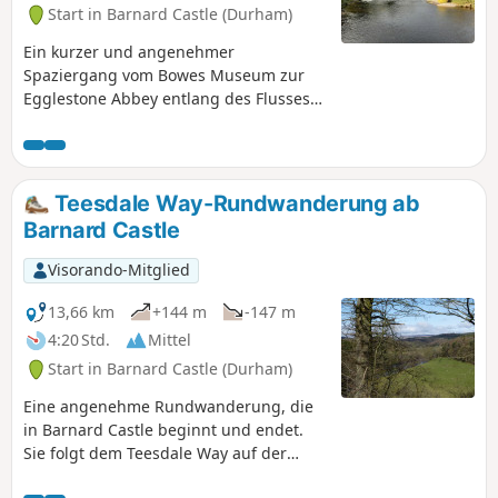
Start in Barnard Castle (Durham)
Ein kurzer und angenehmer
Spaziergang vom Bowes Museum zur
Egglestone Abbey entlang des Flusses
Tees. Zum Zeitpunkt der Erstellung
dieses Artikels (21. Juli) gilt im Bowes
Museum weiterhin eine zeitgesteuerte
Eintrittskarte. Wenn Sie Ihren Besuch
Teesdale Way-Rundwanderung ab
richtig planen, können Sie einen Besuch
Barnard Castle
im Museum mit dem Spaziergang
verbinden oder umgekehrt. Bitte
Visorando-Mitglied
beachten Sie, dass die Tore zum
Museum um 17:00 Uhr schließen. Wenn
13,66 km
+144 m
-147 m
Sie glauben, dass Sie später
4:20 Std.
Mittel
zurückkommen, parken Sie Ihr Auto
Start in Barnard Castle (Durham)
außerhalb des Museumsgeländes.
Eine angenehme Rundwanderung, die
in Barnard Castle beginnt und endet.
Sie folgt dem Teesdale Way auf der
Südseite des Flusses Tees und