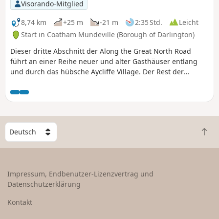
Visorando-Mitglied
8,74 km
+25 m
-21 m
2:35 Std.
Leicht
Start in Coatham Mundeville (Borough of Darlington)
Dieser dritte Abschnitt der Along the Great North Road
führt an einer Reihe neuer und alter Gasthäuser entlang
und durch das hübsche Aycliffe Village. Der Rest der
Strecke folgt der A167, aber der Weg ist größtenteils von
Bäumen gesäumt und daher in den Sommermonaten
schattig.
W
Z
ä
u
h
r
l
ü
e
Impressum, Endbenutzer-Lizenzvertrag und
c
e
Datenschutzerklärung
k
i
n
n
Kontakt
a
L
c