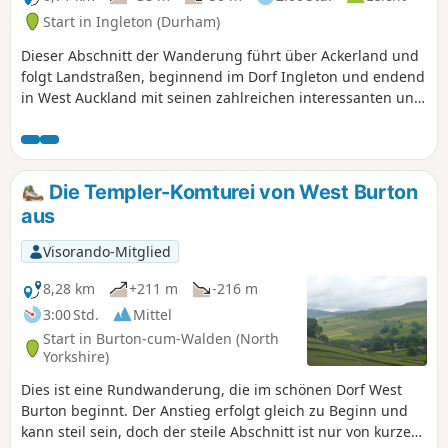
Start in Ingleton (Durham)
Dieser Abschnitt der Wanderung führt über Ackerland und
folgt Landstraßen, beginnend im Dorf Ingleton und endend
in West Auckland mit seinen zahlreichen interessanten und
historischen Gebäuden.
Die Templer-Komturei von West Burton
aus
Visorando-Mitglied
8,28 km
+211 m
-216 m
3:00 Std.
Mittel
Start in Burton-cum-Walden (North
Yorkshire)
Dies ist eine Rundwanderung, die im schönen Dorf West
Burton beginnt. Der Anstieg erfolgt gleich zu Beginn und
kann steil sein, doch der steile Abschnitt ist nur von kurzer