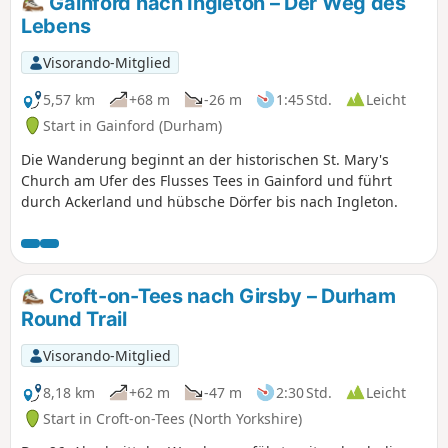
Gainford nach Ingleton – Der Weg des
die Etherley Incline, eine frühe Eisenbahnstrecke, das
Lebens
mittelalterliche Durham, die sächsische Kirche von Escomb
und das römische Kastell von Binchester.
Visorando-Mitglied
5,57 km
+68 m
-26 m
1:45 Std.
Leicht
Start in Gainford (Durham)
Die Wanderung beginnt an der historischen St. Mary's
Church am Ufer des Flusses Tees in Gainford und führt
durch Ackerland und hübsche Dörfer bis nach Ingleton.
Croft-on-Tees nach Girsby – Durham
Round Trail
Visorando-Mitglied
8,18 km
+62 m
-47 m
2:30 Std.
Leicht
Start in Croft-on-Tees (North Yorkshire)