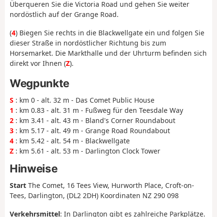
Überqueren Sie die Victoria Road und gehen Sie weiter
nordöstlich auf der Grange Road.
(
4
) Biegen Sie rechts in die Blackwellgate ein und folgen Sie
dieser Straße in nordöstlicher Richtung bis zum
Horsemarket. Die Markthalle und der Uhrturm befinden sich
direkt vor Ihnen (
Z
).
Wegpunkte
S
: km 0 - alt. 32 m - Das Comet Public House
1
: km 0.83 - alt. 31 m - Fußweg für den Teesdale Way
2
: km 3.41 - alt. 43 m - Bland's Corner Roundabout
3
: km 5.17 - alt. 49 m - Grange Road Roundabout
4
: km 5.42 - alt. 54 m - Blackwellgate
Z
: km 5.61 - alt. 53 m - Darlington Clock Tower
Hinweise
Start
The Comet, 16 Tees View, Hurworth Place, Croft-on-
Tees, Darlington, (DL2 2DH) Koordinaten NZ 290 098
Verkehrsmittel
: In Darlington gibt es zahlreiche Parkplätze.