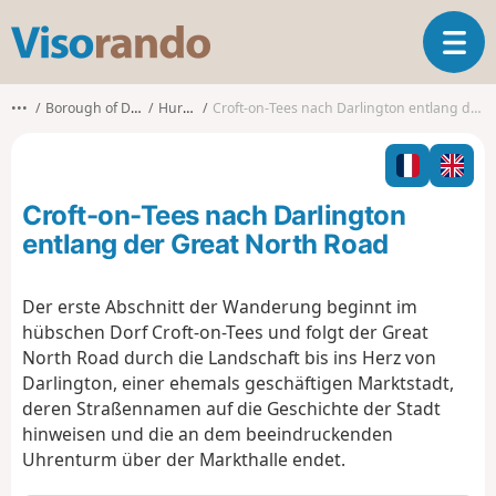
V
T
i
o
s
g
o
•••
Borough of Darlington
Hurworth
Croft-on-Tees nach Darlington entlang der Great North Road
g
r
l
a
e
n
n
d
Croft-on-Tees nach Darlington
a
o
v
entlang der Great North Road
i
g
Der erste Abschnitt der Wanderung beginnt im
a
hübschen Dorf Croft-on-Tees und folgt der Great
t
i
North Road durch die Landschaft bis ins Herz von
o
Darlington, einer ehemals geschäftigen Marktstadt,
n
deren Straßennamen auf die Geschichte der Stadt
hinweisen und die an dem beeindruckenden
Uhrenturm über der Markthalle endet.