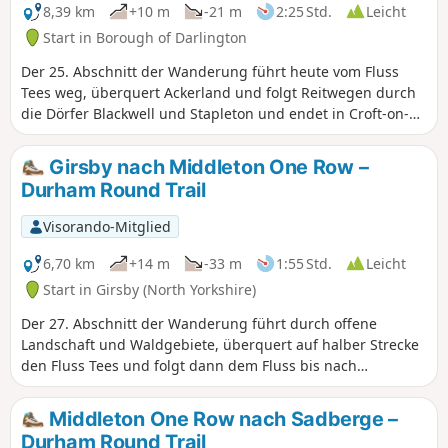
8,39 km
+10 m
-21 m
2:25 Std.
Leicht
Start in Borough of Darlington
Der 25. Abschnitt der Wanderung führt heute vom Fluss
Tees weg, überquert Ackerland und folgt Reitwegen durch
die Dörfer Blackwell und Stapleton und endet in Croft-on-
Tees.
Girsby nach Middleton One Row –
Durham Round Trail
Visorando-Mitglied
6,70 km
+14 m
-33 m
1:55 Std.
Leicht
Start in Girsby (North Yorkshire)
Der 27. Abschnitt der Wanderung führt durch offene
Landschaft und Waldgebiete, überquert auf halber Strecke
den Fluss Tees und folgt dann dem Fluss bis nach
Middleton One Row.
Middleton One Row nach Sadberge –
Durham Round Trail