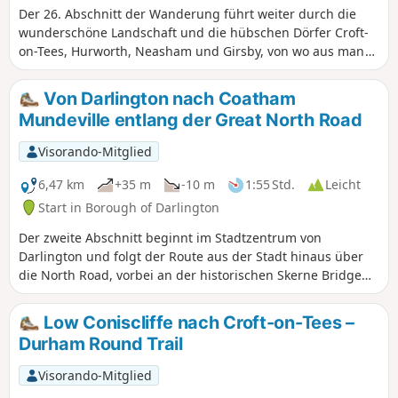
Der 26. Abschnitt der Wanderung führt weiter durch die
wunderschöne Landschaft und die hübschen Dörfer Croft-
on-Tees, Hurworth, Neasham und Girsby, von wo aus man
gelegentlich einen Blick auf den Fluss Tees erhaschen kann.
Von Darlington nach Coatham
Mundeville entlang der Great North Road
Visorando-Mitglied
6,47 km
+35 m
-10 m
1:55 Std.
Leicht
Start in Borough of Darlington
Der zweite Abschnitt beginnt im Stadtzentrum von
Darlington und folgt der Route aus der Stadt hinaus über
die North Road, vorbei an der historischen Skerne Bridge
und der Stockton and Darlington Railway in Hopetown bis
zum Dorf Coatham Mundeville. Halten Sie während der
Low Coniscliffe nach Croft-on-Tees –
Wanderung Ausschau nach Spuren der Geschichte dieser
Durham Round Trail
Eisenbahnstadt.
Visorando-Mitglied