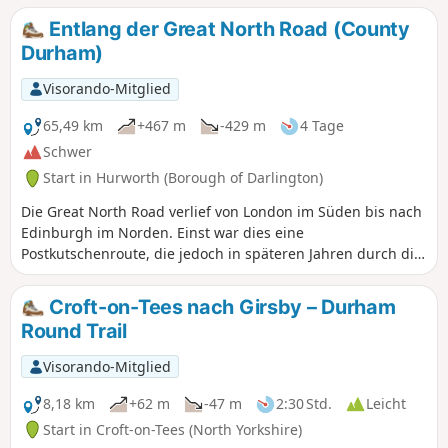
Entlang der Great North Road (County
Durham)
Visorando-Mitglied
65,49 km
+467 m
-429 m
4 Tage
Schwer
Start in Hurworth (Borough of Darlington)
Die Great North Road verlief von London im Süden bis nach
Edinburgh im Norden. Einst war dies eine
Postkutschenroute, die jedoch in späteren Jahren durch die
A1 ersetzt wurde, die leider an vielen der hübschen Dörfer
und Städte entlang der Strecke vorbeiführt. Dieser
Croft-on-Tees nach Girsby – Durham
Wanderweg folgt der Route von Croft-on-Tees im Süden an
Round Trail
der Grenze zwischen North Yorkshire und County Durham
bis nach Newcastle-upon-Tyne. Auf dieser historischen
Visorando-Mitglied
Reise sind noch immer Überreste dieser vergangenen Zeit
zu sehen.
8,18 km
+62 m
-47 m
2:30 Std.
Leicht
Start in Croft-on-Tees (North Yorkshire)