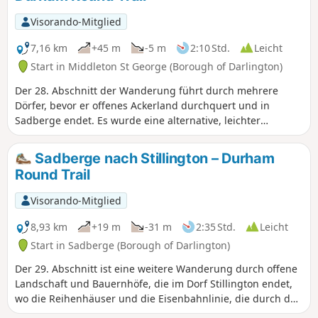
Visorando-Mitglied
7,16 km
+45 m
-5 m
2:10 Std.
Leicht
Start in Middleton St George (Borough of Darlington)
Der 28. Abschnitt der Wanderung führt durch mehrere
Dörfer, bevor er offenes Ackerland durchquert und in
Sadberge endet. Es wurde eine alternative, leichter
zugängliche Route vorgeschlagen, die ebenso reizvoll ist.
Sadberge nach Stillington – Durham
Round Trail
Visorando-Mitglied
8,93 km
+19 m
-31 m
2:35 Std.
Leicht
Start in Sadberge (Borough of Darlington)
Der 29. Abschnitt ist eine weitere Wanderung durch offene
Landschaft und Bauernhöfe, die im Dorf Stillington endet,
wo die Reihenhäuser und die Eisenbahnlinie, die durch das
Zentrum des Dorfes verläuft, Zeugnisse der industriellen