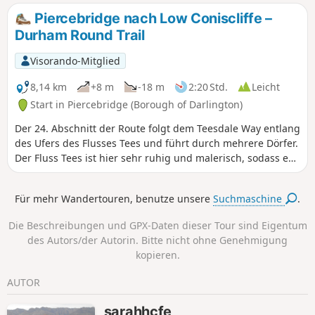
Vergangenheit sind.
Piercebridge nach Low Coniscliffe –
Durham Round Trail
Visorando-Mitglied
8,14 km
+8 m
-18 m
2:20 Std.
Leicht
Start in Piercebridge (Borough of Darlington)
Der 24. Abschnitt der Route folgt dem Teesdale Way entlang
des Ufers des Flusses Tees und führt durch mehrere Dörfer.
Der Fluss Tees ist hier sehr ruhig und malerisch, sodass es
viele Gelegenheiten gibt, anzuhalten und die Gegend zu
genießen.
Für mehr Wandertouren, benutze unsere
Suchmaschine
.
Die Beschreibungen und GPX-Daten dieser Tour sind Eigentum
des Autors/der Autorin. Bitte nicht ohne Genehmigung
kopieren.
AUTOR
sarahhcfe