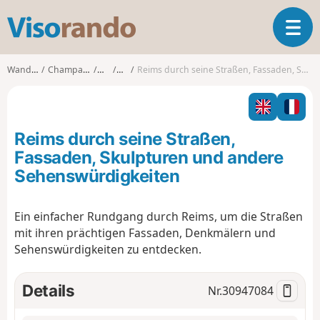
V
T
i
o
s
g
o
Wanderungen
Champagne-Ardenne
Marne
Reims
Reims durch seine Straßen, Fassaden, Skulpturen und andere Sehenswürdigkeiten
g
r
l
a
e
n
n
d
Reims durch seine Straßen,
a
o
v
Fassaden, Skulpturen und andere
i
Sehenswürdigkeiten
g
a
t
Ein einfacher Rundgang durch Reims, um die Straßen
i
mit ihren prächtigen Fassaden, Denkmälern und
o
Sehenswürdigkeiten zu entdecken.
n
Details
Nr.
30947084