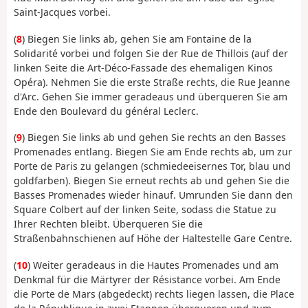
Saint-Jacques vorbei.
(
8
) Biegen Sie links ab, gehen Sie am Fontaine de la
Solidarité vorbei und folgen Sie der Rue de Thillois (auf der
linken Seite die Art-Déco-Fassade des ehemaligen Kinos
Opéra). Nehmen Sie die erste Straße rechts, die Rue Jeanne
d'Arc. Gehen Sie immer geradeaus und überqueren Sie am
Ende den Boulevard du général Leclerc.
(
9
) Biegen Sie links ab und gehen Sie rechts an den Basses
Promenades entlang. Biegen Sie am Ende rechts ab, um zur
Porte de Paris zu gelangen (schmiedeeisernes Tor, blau und
goldfarben). Biegen Sie erneut rechts ab und gehen Sie die
Basses Promenades wieder hinauf. Umrunden Sie dann den
Square Colbert auf der linken Seite, sodass die Statue zu
Ihrer Rechten bleibt. Überqueren Sie die
Straßenbahnschienen auf Höhe der Haltestelle Gare Centre.
(
10
) Weiter geradeaus in die Hautes Promenades und am
Denkmal für die Märtyrer der Résistance vorbei. Am Ende
die Porte de Mars (abgedeckt) rechts liegen lassen, die Place