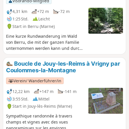
Visorando-Mitglied
4,31 km
+72 m
-72 m
1:25 Std.
Leicht
Start in Berru (Marne)
Eine kurze Rundwanderung im Wald
von Berru, die mit der ganzen Familie
unternommen werden kann und durch
das Dorf, die Sandgrube und die
Anhöhen von Nogent-l'Abbesse führt.
Boucle de Jouy-les-Reims à Vrigny par
Coulommes-la-Montagne
Verein/ Wanderführer/in
12,22 km
+147 m
-141 m
3:55 Std.
Mittel
Start in Jouy-lès-Reims (Marne)
Sympathique randonnée à travers
champs et vignes avec des vues
panoramiques sur les environs.