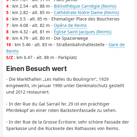
4
: km 2.54 - alt. 88 m -
Bibliothèque Carnégie (Reims)
5
: km 2.82 - alt. 85 m -
Cathédrale Notre-Dame (Reims)
6
: km 3.5 - alt. 85 m - Ehemaliger Place des Boucheries
7
: km 4.08 - alt. 82 m -
Opéra de Reims
8
: km 4.32 - alt. 81 m -
Église Saint-Jacques (Reims)
9
: km 4.79 - alt. 80 m - Die Spazierwege
10
: km 5.46 - alt. 83 m - Straßenbahnhaltestelle -
Gare de
Reims
S/Z
: km 6.47 - alt. 88 m - Parkplatz
Einen Besuch wert
- Die Markthallen „Les Halles du Boulingrin“, 1929
eingeweiht, im Januar 1990 unter Denkmalschutz gestellt
und 2012 restauriert.
- In der Rue du Gal Sarrail Nr. 29 ist ein prächtiger
Pferdekopf an einer roten Backsteinfassade zu sehen.
- In der Rue de la Grosse Écritoire: sehr schöne Fassade der
Sparkasse und die Rückseite des Rathauses von Reims.