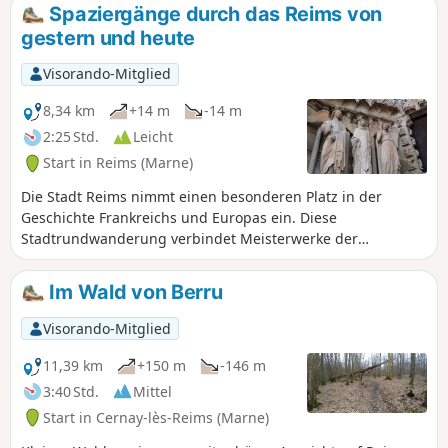
Spaziergänge durch das Reims von
gestern und heute
Visorando-Mitglied
8,34 km
+14 m
-14 m
2:25 Std.
Leicht
Start in Reims (Marne)
Die Stadt Reims nimmt einen besonderen Platz in der
Geschichte Frankreichs und Europas ein. Diese
Stadtrundwanderung verbindet Meisterwerke der
romanischen Kunst wie die Basilika Saint-Rémi und der
gotischen Kunst wie die Kathedrale Notre-Dame mit der für
Im Wald von Berru
den Wiederaufbau der Stadt nach dem Ersten Weltkrieg
charakteristischen Art-Déco-Architektur.
Visorando-Mitglied
11,39 km
+150 m
-146 m
3:40 Std.
Mittel
Start in Cernay-lès-Reims (Marne)