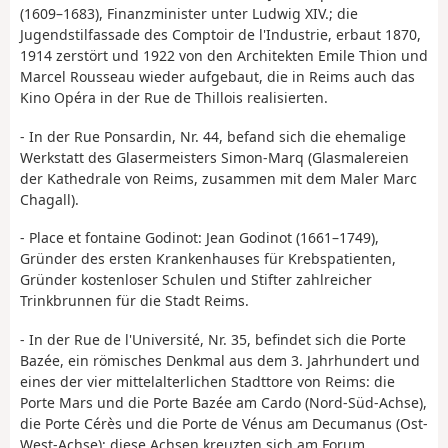
(1609–1683), Finanzminister unter Ludwig XIV.; die
Jugendstilfassade des Comptoir de l'Industrie, erbaut 1870,
1914 zerstört und 1922 von den Architekten Emile Thion und
Marcel Rousseau wieder aufgebaut, die in Reims auch das
Kino Opéra in der Rue de Thillois realisierten.
- In der Rue Ponsardin, Nr. 44, befand sich die ehemalige
Werkstatt des Glasermeisters Simon-Marq (Glasmalereien
der Kathedrale von Reims, zusammen mit dem Maler Marc
Chagall).
- Place et fontaine Godinot: Jean Godinot (1661–1749),
Gründer des ersten Krankenhauses für Krebspatienten,
Gründer kostenloser Schulen und Stifter zahlreicher
Trinkbrunnen für die Stadt Reims.
- In der Rue de l'Université, Nr. 35, befindet sich die Porte
Bazée, ein römisches Denkmal aus dem 3. Jahrhundert und
eines der vier mittelalterlichen Stadttore von Reims: die
Porte Mars und die Porte Bazée am Cardo (Nord-Süd-Achse),
die Porte Cérès und die Porte de Vénus am Decumanus (Ost-
West-Achse); diese Achsen kreuzten sich am Forum.