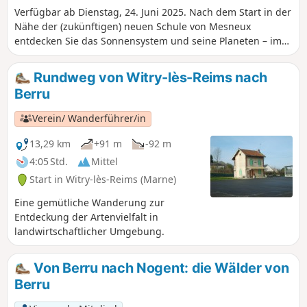
Verfügbar ab Dienstag, 24. Juni 2025. Nach dem Start in der
Radierungen von Albrecht Dürer. Dann
Nähe der (zukünftigen) neuen Schule von Mesneux
verlassen Sie diese schöne Stadt und
entdecken Sie das Sonnensystem und seine Planeten – im
wandern weiter durch Weinberge und
menschlichen Maßstab – auf den Wegen rund um das Dorf,
Wälder in Richtung des Massif de Saint-
inmitten von Feldern und Weinbergen. Parkplätze: siehe
Thierry, einem der vier Anbaugebiete der
Rundweg von Witry-lès-Reims nach
unten „Praktische Informationen”.
Champagne.
Berru
Verein/ Wanderführer/in
13,29 km
+91 m
-92 m
4:05 Std.
Mittel
Start in Witry-lès-Reims (Marne)
Eine gemütliche Wanderung zur
Entdeckung der Artenvielfalt in
landwirtschaftlicher Umgebung.
Von Berru nach Nogent: die Wälder von
Berru