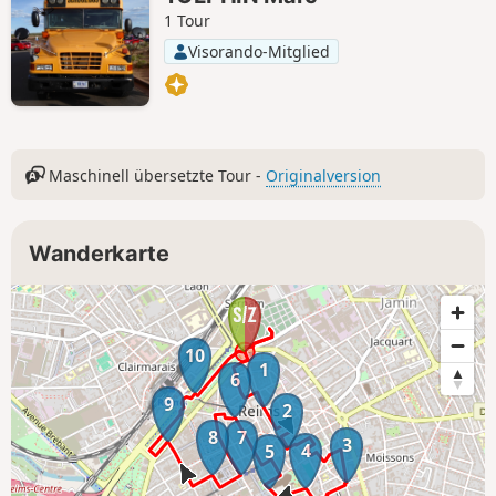
1 Tour
Visorando-Mitglied
Maschinell übersetzte Tour -
Originalversion
Wanderkarte
10
1
6
9
2
8
7
3
4
5