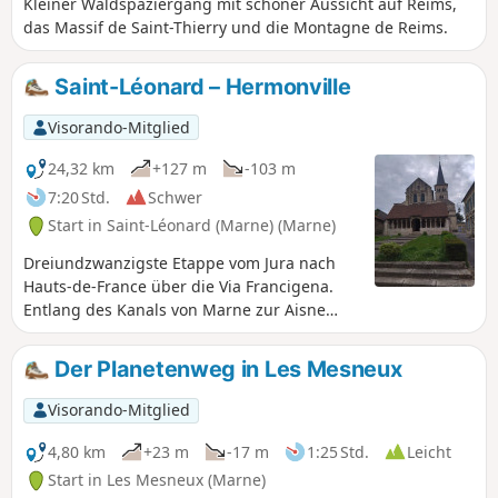
Kleiner Waldspaziergang mit schöner Aussicht auf Reims,
das Massif de Saint-Thierry und die Montagne de Reims.
Saint-Léonard – Hermonville
Visorando-Mitglied
24,32 km
+127 m
-103 m
7:20 Std.
Schwer
Start in Saint-Léonard (Marne) (Marne)
Dreiundzwanzigste Etappe vom Jura nach
Hauts-de-France über die Via Francigena.
Entlang des Kanals von Marne zur Aisne
verlassen Sie die Weinberge der
Champagne und die Berge von Reims und
Der Planetenweg in Les Mesneux
erreichen Reims mit seiner Kathedrale
Notre-Dame. Bei der Durchquerung von
Visorando-Mitglied
Reims erwarten Sie zahlreiche
Sehenswürdigkeiten: natürlich die
4,80 km
+23 m
-17 m
1:25 Std.
Leicht
Kathedrale, aber auch die Basilika Saint-
Start in Les Mesneux (Marne)
Rémi, die gallorömischen Überreste oder die