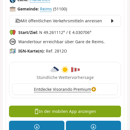
Gemeinde:
Reims
(51100)
Mit öffentlichen Verkehrsmitteln anreisen
Start/Ziel:
N 49.261112° / E 4.030706°
Wandertour erreichbar über Gare de Reims.
IGN-Karte(n):
Ref. 2812O
Stündliche Wettervorhersage
Entdecke Visorando Premium
In der mobilen App anzeigen