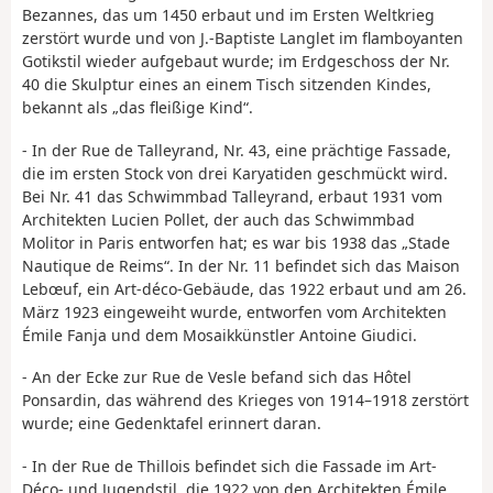
Bezannes, das um 1450 erbaut und im Ersten Weltkrieg
zerstört wurde und von J.-Baptiste Langlet im flamboyanten
Gotikstil wieder aufgebaut wurde; im Erdgeschoss der Nr.
40 die Skulptur eines an einem Tisch sitzenden Kindes,
bekannt als „das fleißige Kind“.
- In der Rue de Talleyrand, Nr. 43, eine prächtige Fassade,
die im ersten Stock von drei Karyatiden geschmückt wird.
Bei Nr. 41 das Schwimmbad Talleyrand, erbaut 1931 vom
Architekten Lucien Pollet, der auch das Schwimmbad
Molitor in Paris entworfen hat; es war bis 1938 das „Stade
Nautique de Reims“. In der Nr. 11 befindet sich das Maison
Lebœuf, ein Art-déco-Gebäude, das 1922 erbaut und am 26.
März 1923 eingeweiht wurde, entworfen vom Architekten
Émile Fanja und dem Mosaikkünstler Antoine Giudici.
- An der Ecke zur Rue de Vesle befand sich das Hôtel
Ponsardin, das während des Krieges von 1914–1918 zerstört
wurde; eine Gedenktafel erinnert daran.
- In der Rue de Thillois befindet sich die Fassade im Art-
Déco- und Jugendstil, die 1922 von den Architekten Émile