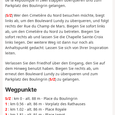
de la République in zwei Etappen überqueren und zum
Parkplatz des Boulingrin gelangen.
(
S/Z
) Wer den Cimetière du Nord besuchen möchte, biegt
links ab, um den Boulevard Lundy zu überqueren, und folgt
rechts der Rue du Champ de Mars. Biegen Sie sofort links
ab, um den Cimetière du Nord zu betreten. Biegen Sie
sofort rechts ab und lassen Sie die Chapelle Sainte-Croix
links liegen. Der weitere Weg ist dann nur noch als
Anhaltspunkt gedacht: Lassen Sie sich von Ihrer Inspiration
leiten.
Verlassen Sie den Friedhof über den Eingang, den Sie auf
dem Hinweg benutzt haben. Biegen Sie rechts ab, um
erneut den Boulevard Lundy zu überqueren und zum
Parkplatz des Boulingrin (
S/Z
) zu gelangen.
Wegpunkte
S/Z
: km 0 - alt. 88 m - Place du Boulingrin
1
: km 0.56 - alt. 86 m - Vorplatz des Rathauses
2
: km 1.02 - alt. 86 m - Place Royale
3
: km 1.81 - alt. 91 m - Place Jamot