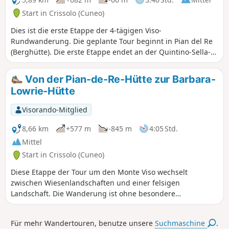
Start in Crissolo (Cuneo)
Dies ist die erste Etappe der 4-tägigen Viso-
Rundwanderung. Die geplante Tour beginnt in Pian del Re
(Berghütte). Die erste Etappe endet an der Quintino-Sella-
Hütte, bevor am nächsten Tag der Übergang zum San-
Chiaffredo-Pass, der Abstieg nach Chianale und
Von der Pian-de-Re-Hütte zur Barbara-
anschließend der Aufstieg zur Vallanta-Hütte in Angriff
Lowrie-Hütte
genommen werden.
Visorando-Mitglied
8,66 km
+577 m
-845 m
4:05 Std.
Mittel
Start in Crissolo (Cuneo)
Diese Etappe der Tour um den Monte Viso wechselt
zwischen Wiesenlandschaften und einer felsigen
Landschaft. Die Wanderung ist ohne besondere
Schwierigkeiten, der Aufstieg zur Punta Sea Bianca und
zurück kann diesen Tag bereichern.
Für mehr Wandertouren, benutze unsere
Suchmaschine
.