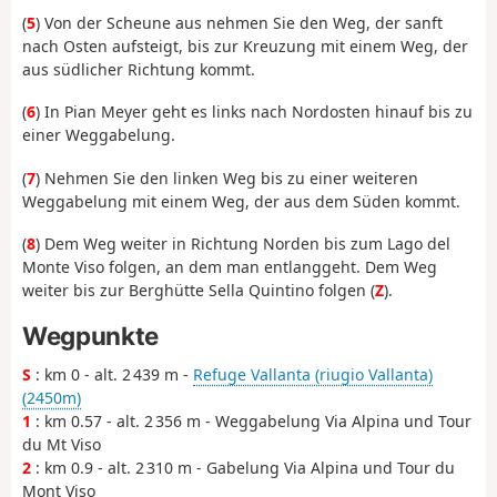
(
5
) Von der Scheune aus nehmen Sie den Weg, der sanft
nach Osten aufsteigt, bis zur Kreuzung mit einem Weg, der
aus südlicher Richtung kommt.
(
6
) In Pian Meyer geht es links nach Nordosten hinauf bis zu
einer Weggabelung.
(
7
) Nehmen Sie den linken Weg bis zu einer weiteren
Weggabelung mit einem Weg, der aus dem Süden kommt.
(
8
) Dem Weg weiter in Richtung Norden bis zum Lago del
Monte Viso folgen, an dem man entlanggeht. Dem Weg
weiter bis zur Berghütte Sella Quintino folgen (
Z
).
Wegpunkte
S
: km 0 - alt. 2 439 m -
Refuge Vallanta (riugio Vallanta)
(2450m)
1
: km 0.57 - alt. 2 356 m - Weggabelung Via Alpina und Tour
du Mt Viso
2
: km 0.9 - alt. 2 310 m - Gabelung Via Alpina und Tour du
Mont Viso