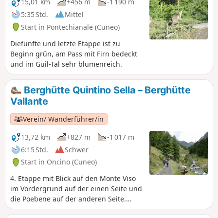
15,01 km
+456 m
-1 190 m
5:35 Std.
Mittel
Start in Pontechianale (Cuneo)
Diefünfte und letzte Etappe ist zu
Beginn grün, am Pass mit Firn bedeckt
und im Guil-Tal sehr blumenreich.
Berghütte Quintino Sella – Berghütte
Vallante
Verein/ Wanderführer/in
13,72 km
+827 m
-1 017 m
6:15 Std.
Schwer
Start in Oncino (Cuneo)
4. Etappe mit Blick auf den Monte Viso
im Vordergrund auf der einen Seite und
die Poebene auf der anderen Seite.
Anschließend Aufstieg in das grüne