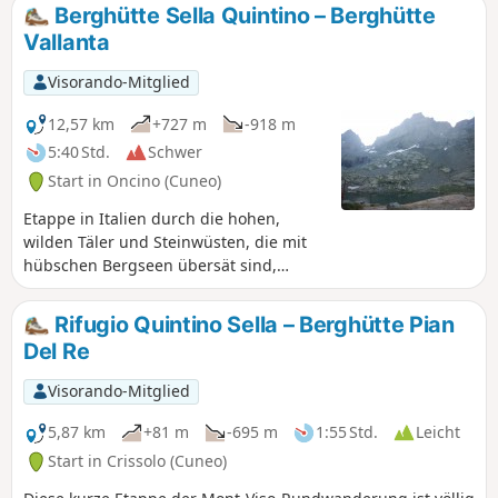
Vallanta-Tal.
Berghütte Sella Quintino – Berghütte
Vallanta
Visorando-Mitglied
12,57 km
+727 m
-918 m
5:40 Std.
Schwer
Start in Oncino (Cuneo)
Etappe in Italien durch die hohen,
wilden Täler und Steinwüsten, die mit
hübschen Bergseen übersät sind,
immer rund um den Viso.
Rifugio Quintino Sella – Berghütte Pian
Del Re
Visorando-Mitglied
5,87 km
+81 m
-695 m
1:55 Std.
Leicht
Start in Crissolo (Cuneo)