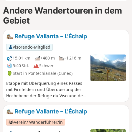
Andere Wandertouren in dem
Gebiet
Refuge Vallanta – L'Échalp
Visorando-Mitglied
15,01 km
+480 m
-1 216 m
5:40 Std.
Schwer
Start in Pontechianale (Cuneo)
Etappe mit Überquerung eines Passes
mit Firnfeldern und Überquerung der
Hochebene der Refuge du Viso und des
Guil-Tals.
Refuge Vallante – L'Échalp
Verein/ Wanderführer/in