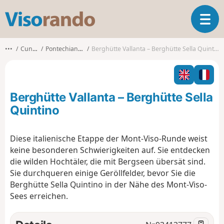
V
T
i
o
s
g
o
•••
Cuneo
Pontechianale
Berghütte Vallanta – Berghütte Sella Quintino
g
r
l
a
e
n
n
d
Berghütte Vallanta – Berghütte Sella
a
o
v
Quintino
i
g
Diese italienische Etappe der Mont-Viso-Runde weist
a
keine besonderen Schwierigkeiten auf. Sie entdecken
t
i
die wilden Hochtäler, die mit Bergseen übersät sind.
o
Sie durchqueren einige Geröllfelder, bevor Sie die
n
Berghütte Sella Quintino in der Nähe des Mont-Viso-
Sees erreichen.