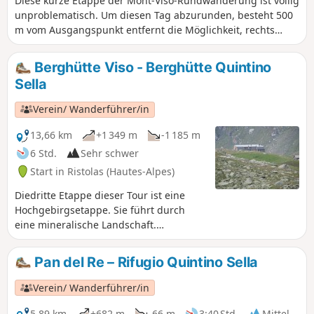
Diese kurze Etappe der Mont-Viso-Rundwanderung ist völlig
unproblematisch. Um diesen Tag abzurunden, besteht 500
m vom Ausgangspunkt entfernt die Möglichkeit, rechts
einen Abstecher zum Gipfel des Viso Mozzo auf 3019 m zu
machen, von wo aus man einen wunderschönen Blick auf
Berghütte Viso - Berghütte Quintino
die Poebene hat, die in Pian del Re, dem Ziel dieser Etappe,
Sella
entspringt.
Verein/ Wanderführer/in
13,66 km
+1 349 m
-1 185 m
6 Std.
Sehr schwer
Start in Ristolas (Hautes-Alpes)
Diedritte Etappe dieser Tour ist eine
Hochgebirgsetappe. Sie führt durch
eine mineralische Landschaft.
Überquerung des höchsten Passes
dieser Wanderung. Sehr schöne
Pan del Re – Rifugio Quintino Sella
Aussicht auf die Quellen des Po vom
Sentier du Postier aus.
Verein/ Wanderführer/in
5,89 km
+682 m
-66 m
3:40 Std.
Mittel