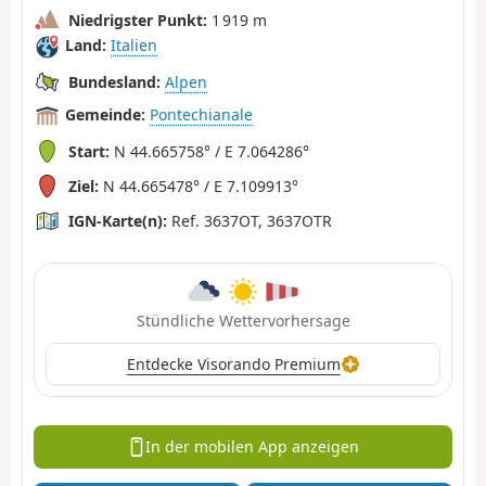
Niedrigster Punkt:
1 919 m
Land:
Italien
Bundesland:
Alpen
Gemeinde:
Pontechianale
Start:
N 44.665758° / E 7.064286°
Ziel:
N 44.665478° / E 7.109913°
IGN-Karte(n):
Ref. 3637OT, 3637OTR
Stündliche Wettervorhersage
Entdecke Visorando Premium
In der mobilen App anzeigen