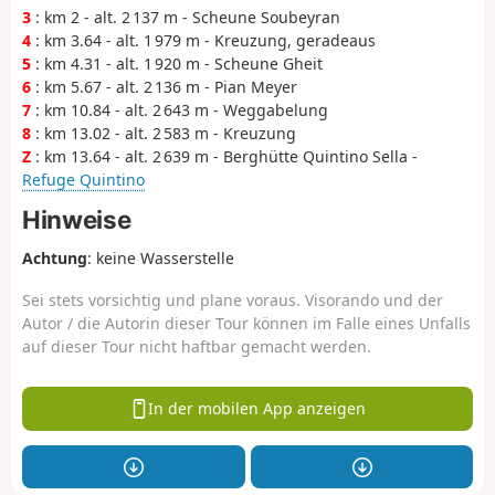
3
: km 2 - alt. 2 137 m - Scheune Soubeyran
4
: km 3.64 - alt. 1 979 m - Kreuzung, geradeaus
5
: km 4.31 - alt. 1 920 m - Scheune Gheit
6
: km 5.67 - alt. 2 136 m - Pian Meyer
7
: km 10.84 - alt. 2 643 m - Weggabelung
8
: km 13.02 - alt. 2 583 m - Kreuzung
Z
: km 13.64 - alt. 2 639 m - Berghütte Quintino Sella -
Refuge Quintino
Hinweise
Achtung
: keine Wasserstelle
Sei stets vorsichtig und plane voraus. Visorando und der
Autor / die Autorin dieser Tour können im Falle eines Unfalls
auf dieser Tour nicht haftbar gemacht werden.
In der mobilen App anzeigen