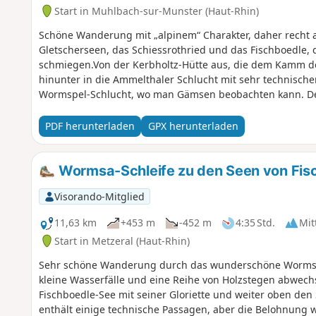
Start in Muhlbach-sur-Munster (Haut-Rhin)
Schöne Wanderung mit „alpinem“ Charakter, daher recht a
Gletscherseen, das Schiessrothried und das Fischboedle,
schmiegen.Von der Kerbholtz-Hütte aus, die dem Kamm de
hinunter in die Ammelthaler Schlucht mit sehr technische
Wormspel-Schlucht, wo man Gämsen beobachten kann. De
wo aus man einen Panoramablick genießt.
PDF herunterladen
GPX herunterladen
Wormsa-Schleife zu den Seen von Fisc
Visorando-Mitglied
11,63 km
+453 m
-452 m
4:35 Std.
Mit
Start in Metzeral (Haut-Rhin)
Sehr schöne Wanderung durch das wunderschöne Wormsa-
kleine Wasserfälle und eine Reihe von Holzstegen abwech
Fischboedle-See mit seiner Gloriette und weiter oben den 
enthält einige technische Passagen, aber die Belohnung 