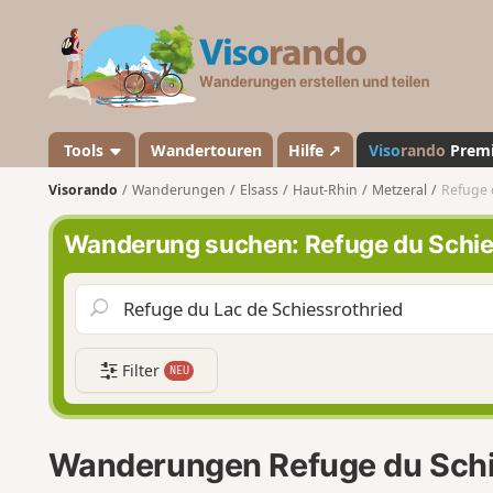
V
i
s
o
r
a
Tools
Wandertouren
Hilfe ↗
Viso
rando
Prem
n
Visorando
Wanderungen
Elsass
Haut-Rhin
Metzeral
Refuge 
d
o
Wanderung suchen: Refuge du Schie
Filter
NEU
Wanderungen Refuge du Schi