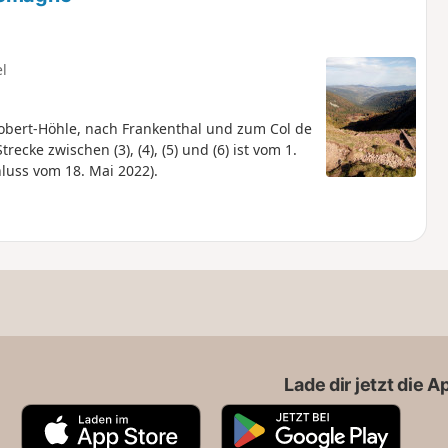
el
obert-Höhle, nach Frankenthal und zum Col de
recke zwischen (3), (4), (5) und (6) ist vom 1.
luss vom 18. Mai 2022).
Lade dir jetzt die 
A
G
p
o