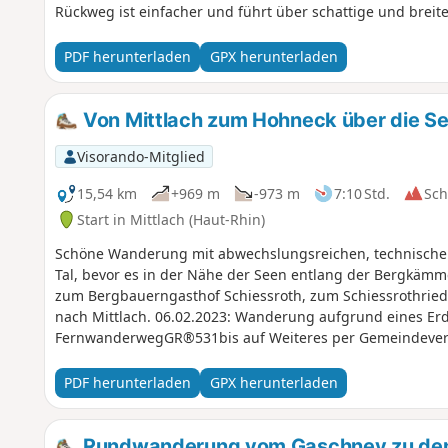
Rückweg ist einfacher und führt über schattige und brei
PDF herunterladen
GPX herunterladen
Von Mittlach zum Hohneck über die Se
Visorando-Mitglied
15,54 km
+969 m
-973 m
7:10 Std.
Sc
Start in Mittlach (Haut-Rhin)
Schöne Wanderung mit abwechslungsreichen, technischen 
Tal, bevor es in der Nähe der Seen entlang der Bergkäm
zum Bergbauerngasthof Schiessroth, zum Schiessrothried
nach Mittlach. 06.02.2023: Wanderung aufgrund eines Erdrutsches und Steinschlags auf dem
FernwanderwegGR®531bis auf Weiteres per Gemeindever
PDF herunterladen
GPX herunterladen
Rundwanderung vom Gaschney zu den 