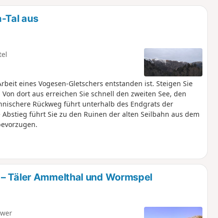
u
n
-Tal aus
m
tel
rbeit eines Vogesen-Gletschers entstanden ist. Steigen Sie
 Von dort aus erreichen Sie schnell den zweiten See, den
hnischere Rückweg führt unterhalb des Endgrats der
e Abstieg führt Sie zu den Ruinen der alten Seilbahn aus dem
 bevorzugen.
 – Täler Ammelthal und Wormspel
hwer