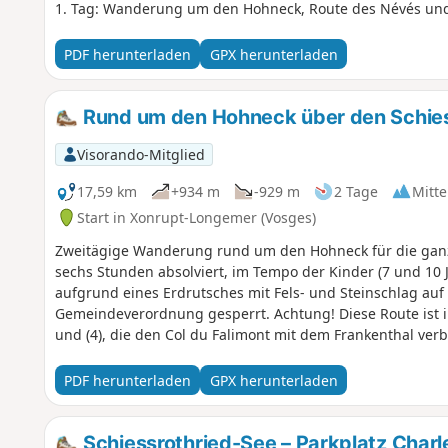
1. Tag: Wanderung um den Hohneck, Route des Névés und
PDF herunterladen
GPX herunterladen
Rund um den Hohneck über den Schies
Visorando-Mitglied
17,59 km
+934 m
-929 m
2 Tage
Mitte
Start in Xonrupt-Longemer (Vosges)
Zweitägige Wanderung rund um den Hohneck für die ganze
sechs Stunden absolviert, im Tempo der Kinder (7 und 10 
aufgrund eines Erdrutsches mit Fels- und Steinschlag a
Gemeindeverordnung gesperrt. Achtung! Diese Route ist im
und (4), die den Col du Falimont mit dem Frankenthal ver
April 2022 gesperrt (Präfekturbeschluss vom 18. Mai 2022)
PDF herunterladen
GPX herunterladen
Schiessrothried-See – Parkplatz Char