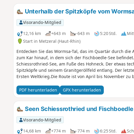
Unterhalb der Spitzköpfe vom Wormsa
Visorando-Mitglied
12,16 km
+643 m
-643 m
5:20 Std.
Mit
Start in Metzeral (Haut-Rhin)
Entdecken Sie das Wormsa-Tal, das im Quartär durch die A
zum Kar hinauf, in dem sich der Fischboedle-See befindet.
Schiessrothried-See, am Fuße des Hohneck. Der etwas tec
Spitzköpfe und seinem Granitgeröllfeld entlang. Der letzt
Ersten Weltkrieg.Die Route ist von April bis November zu
PDF herunterladen
GPX herunterladen
Seen Schiessrothried und Fischboedle
Visorando-Mitglied
14,68 km
+774 m
-774 m
6:25 Std.
Sc