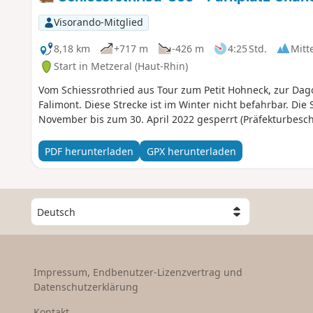
Visorando-Mitglied
8,18 km
+717 m
-426 m
4:25 Std.
Mitt
Start in Metzeral (Haut-Rhin)
Vom Schiessrothried aus Tour zum Petit Hohneck, zur Dag
Falimont. Diese Strecke ist im Winter nicht befahrbar. Die St
November bis zum 30. April 2022 gesperrt (Präfekturbesch
PDF herunterladen
GPX herunterladen
W
ä
h
l
e
Impressum, Endbenutzer-Lizenzvertrag und
e
Datenschutzerklärung
i
n
Kontakt