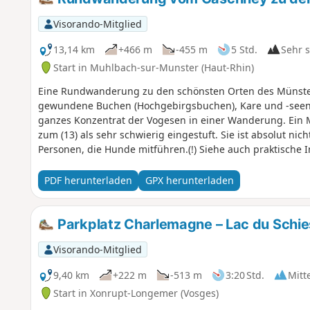
Visorando-Mitglied
13,14 km
+466 m
-455 m
5 Std.
Sehr 
Start in Muhlbach-sur-Munster (Haut-Rhin)
Eine Rundwanderung zu den schönsten Orten des Münstert
gewundene Buchen (Hochgebirgsbuchen), Kare und -seen, Ge
ganzes Konzentrat der Vogesen in einer Wanderung. Ein M
zum (13) als sehr schwierig eingestuft. Sie ist absolut ni
Personen, die Hunde mitführen.(!) Siehe auch praktische I
PDF herunterladen
GPX herunterladen
Parkplatz Charlemagne – Lac du Schie
Visorando-Mitglied
9,40 km
+222 m
-513 m
3:20 Std.
Mitt
Start in Xonrupt-Longemer (Vosges)