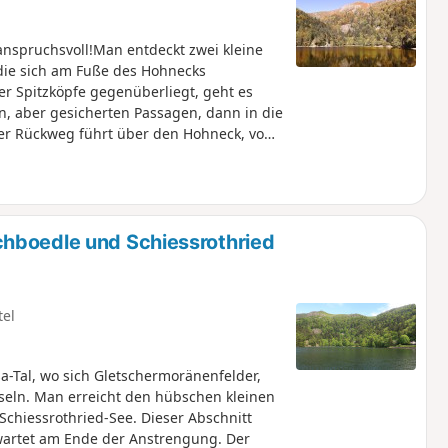
nspruchsvoll!Man entdeckt zwei kleine
 die sich am Fuße des Hohnecks
r Spitzköpfe gegenüberliegt, geht es
n, aber gesicherten Passagen, dann in die
r Rückweg führt über den Hohneck, von
hboedle und Schiessrothried
tel
Tal, wo sich Gletschermoränenfelder,
seln. Man erreicht den hübschen kleinen
Schiessrothried-See. Dieser Abschnitt
wartet am Ende der Anstrengung. Der