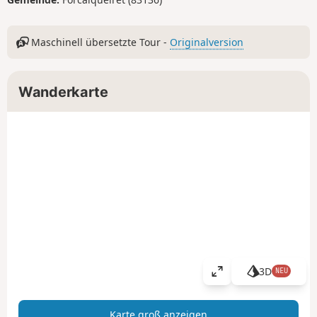
Maschinell übersetzte Tour -
Originalversion
Wanderkarte
3D
NEU
K
a
r
Karte groß anzeigen