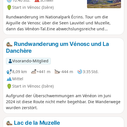
10:40 Std.
Schwer
Start in Vénosc (Isère)
Rundwanderung im Nationalpark Écrins. Tour um die
Aiguille de Venosc über die Seen Lauvitel und Muzelle,
dann das Vénéon-Tal.Eine abwechslungsreiche und
vielfältige Route! Sie ist relativ lang. Es besteht die
Möglichkeit, sie in zwei Tagen zu absolvieren und eine
Rundwanderung um Vénosc und La
Nacht in der Berghütte Refuge de la Muzelle zu verbringen
Danchère
oder in der Nähe der Hütte zu biwakieren.
Visorando-Mitglied
8,09 km
+441 m
-444 m
3:35 Std.
Mittel
Start in Vénosc (Isère)
Aufgrund der Überschwemmungen am Vénéon im Juni
2024 ist diese Route nicht mehr begehbar. Die Wanderwege
wurden zerstört.
Lac de la Muzelle