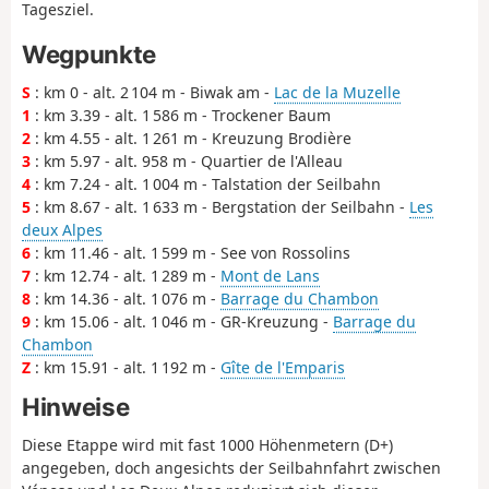
Tagesziel.
Wegpunkte
S
: km 0 - alt. 2 104 m - Biwak am -
Lac de la Muzelle
1
: km 3.39 - alt. 1 586 m - Trockener Baum
2
: km 4.55 - alt. 1 261 m - Kreuzung Brodière
3
: km 5.97 - alt. 958 m - Quartier de l'Alleau
4
: km 7.24 - alt. 1 004 m - Talstation der Seilbahn
5
: km 8.67 - alt. 1 633 m - Bergstation der Seilbahn -
Les
deux Alpes
6
: km 11.46 - alt. 1 599 m - See von Rossolins
7
: km 12.74 - alt. 1 289 m -
Mont de Lans
8
: km 14.36 - alt. 1 076 m -
Barrage du Chambon
9
: km 15.06 - alt. 1 046 m - GR-Kreuzung -
Barrage du
Chambon
Z
: km 15.91 - alt. 1 192 m -
Gîte de l'Emparis
Hinweise
Diese Etappe wird mit fast 1000 Höhenmetern (D+)
angegeben, doch angesichts der Seilbahnfahrt zwischen