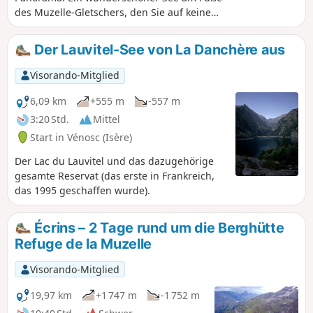
des Muzelle-Gletschers, den Sie auf keinen
Fall verpassen sollten!
Der Lauvitel-See von La Danchère aus
Visorando-Mitglied
6,09 km
+555 m
-557 m
3:20 Std.
Mittel
Start in Vénosc (Isère)
Der Lac du Lauvitel und das dazugehörige
gesamte Reservat (das erste in Frankreich,
das 1995 geschaffen wurde).
Écrins – 2 Tage rund um die Berghütte
Refuge de la Muzelle
Visorando-Mitglied
19,97 km
+1 747 m
-1 752 m