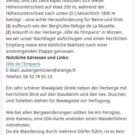
Vénosc und Les Deux Alpes reduziert sich dieser
Höhenunterschied auf etwa 330 m, während der
Höhenunterschied nach unten (D-) tatsächlich 1800 m
beträgt – eine echte Herausforderung für Beine und Knie.
(
S
) Aufbruch von der Berghütte Refuge de La Muzelle.
(
Z
) Ankunft in der Herberge „Gîte de l'Emparis“ in Mizoën,
wo wir unser Nachtlager aufschlugen und einen herzlichen
Empfang sowie eine köstliche Mahlzeit nach einer
anstrengenden Etappe genossen.
Nützliche Adressen und Links:
Gîte de l'Emparis
E-Mail: aubergemizoen@orange.fr
Telefon: 06 32 78 65 23
Ein sehr schöner Biwakplatz direkt neben der Herberge mit
herrlichem Blick auf den Staudamm und den See. Duschen
und Toiletten stehen für Biwakgäste zur Verfügung.
Wie bei allen Bergwanderungen sollten Sie ein Fernglas,
eine Kamera, eine IGN-Karte und/oder einen Wanderführer
mitnehmen.
Da die Wanderung durch mehrere Dörfer führt, ist es kein