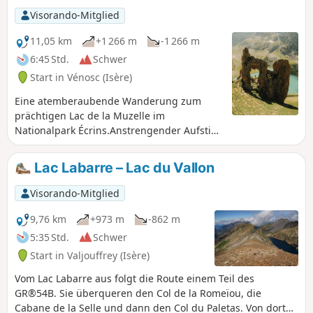
Visorando-Mitglied
11,05 km
+1 266 m
-1 266 m
6:45 Std.
Schwer
Start in Vénosc (Isère)
Eine atemberaubende Wanderung zum
prächtigen Lac de la Muzelle im
Nationalpark Écrins.Anstrengender Aufstieg
entlang von Bächen und Wasserfällen.
Lac Labarre – Lac du Vallon
Visorando-Mitglied
9,76 km
+973 m
-862 m
5:35 Std.
Schwer
Start in Valjouffrey (Isère)
Vom Lac Labarre aus folgt die Route einem Teil des
GR®54B. Sie überqueren den Col de la Romeïou, die
Cabane de la Selle und dann den Col du Paletas. Von dort