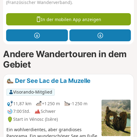
(Französischer Wanderverband).
In der mobilen App anzeigen
Andere Wandertouren in dem
Gebiet
Der See Lac de La Muzelle
Visorando-Mitglied
11,87 km
+1 250 m
-1 250 m
7:00 Std.
Schwer
Start in Vénosc (Isère)
Ein wohlverdientes, aber grandioses
Panorama. Ein wunderschöner See am Fuße