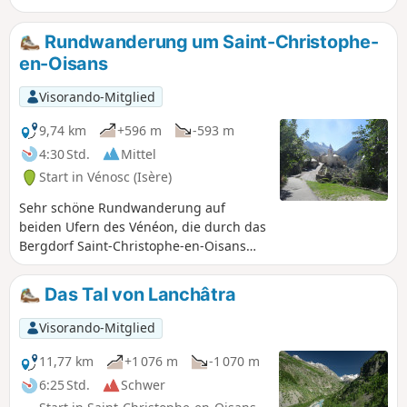
aus führt Sie eine wilde Wanderung über die Bergkämme,
vorbei am Neyrard auf 2796 m Höhe, zum Lac du Vallon.
Rundwanderung um Saint-Christophe-
en-Oisans
Visorando-Mitglied
9,74 km
+596 m
-593 m
4:30 Std.
Mittel
Start in Vénosc (Isère)
Sehr schöne Rundwanderung auf
beiden Ufern des Vénéon, die durch das
Bergdorf Saint-Christophe-en-Oisans
führt, die Heimat von Père Gaspard, der
1877 den Meije bestieg. Sie kommen an
Das Tal von Lanchâtra
zwei herrlichen Wasserfällen vorbei, von
denen Sie sich unter einem, wenn Sie
Visorando-Mitglied
den Mut dazu haben, beim Schwimmen
erfrischen können.
11,77 km
+1 076 m
-1 070 m
6:25 Std.
Schwer