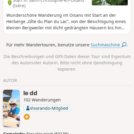
Start in Saint-Christophe-en-Oisans
(Isère)
Wunderschöne Wanderung im Oisans mit Start an der
Herberge „Gîte du Plan du Lac“, von der Besichtigung eines
kleinen Bergweiler mit dicht gedrängten Häusern bis hin
zum grandiosen Panorama auf die Pointe Swan (3294 m),
alles entlang des tosenden Wildbachs La Pisse.
Für mehr Wandertouren, benutze unsere
Suchmaschine
.
Die Beschreibungen und GPX-Daten dieser Tour sind Eigentum
des Autors/der Autorin. Bitte nicht ohne Genehmigung
kopieren.
AUTOR
le dd
102 Wanderungen
Visorando-Mitglied
Gemeinde:
Forcalqueiret (83136)