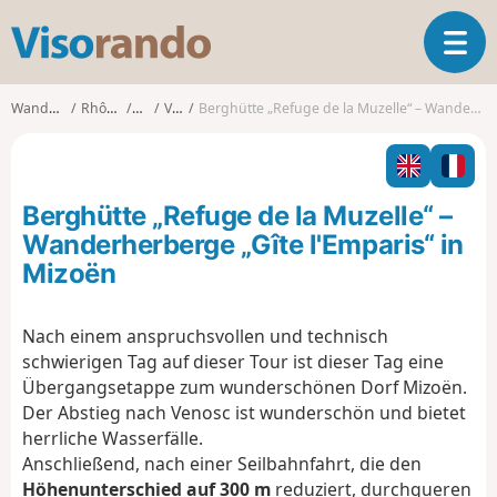
V
T
i
o
s
g
o
Wanderungen
Rhône-Alpes
Isère
Vénosc
Berghütte „Refuge de la Muzelle“ – Wanderherberge „Gîte l'Emparis“ in Mizoën
g
r
l
a
e
n
n
d
Berghütte „Refuge de la Muzelle“ –
a
o
v
Wanderherberge „Gîte l'Emparis“ in
i
Mizoën
g
a
t
Nach einem anspruchsvollen und technisch
i
schwierigen Tag auf dieser Tour ist dieser Tag eine
o
Übergangsetappe zum wunderschönen Dorf Mizoën.
n
Der Abstieg nach Venosc ist wunderschön und bietet
herrliche Wasserfälle.
Anschließend, nach einer Seilbahnfahrt, die den
Höhenunterschied auf 300 m
reduziert, durchqueren