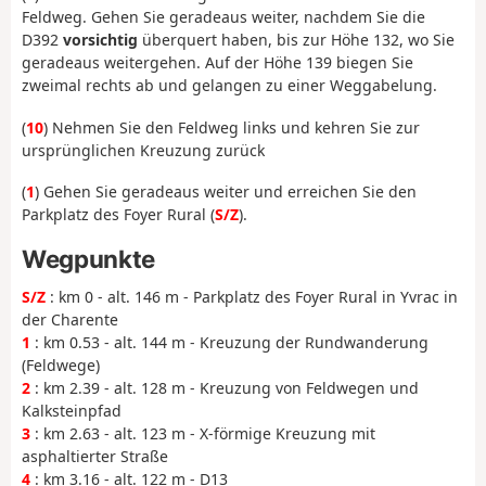
Feldweg. Gehen Sie geradeaus weiter, nachdem Sie die
D392
vorsichtig
überquert haben, bis zur Höhe 132, wo Sie
geradeaus weitergehen. Auf der Höhe 139 biegen Sie
zweimal rechts ab und gelangen zu einer Weggabelung.
(
10
) Nehmen Sie den Feldweg links und kehren Sie zur
ursprünglichen Kreuzung zurück
(
1
) Gehen Sie geradeaus weiter und erreichen Sie den
Parkplatz des Foyer Rural (
S/Z
).
Wegpunkte
S/Z
: km 0 - alt. 146 m - Parkplatz des Foyer Rural in Yvrac in
der Charente
1
: km 0.53 - alt. 144 m - Kreuzung der Rundwanderung
(Feldwege)
2
: km 2.39 - alt. 128 m - Kreuzung von Feldwegen und
Kalksteinpfad
3
: km 2.63 - alt. 123 m - X-förmige Kreuzung mit
asphaltierter Straße
4
: km 3.16 - alt. 122 m - D13