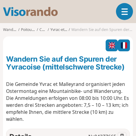
V
T
i
o
s
g
o
Wanderungen
Poitou-Charentes
Charente
Yvrac-et-Malleyrand
Wandern Sie auf den Spuren der Yvracoise (mittelschwere Strecke)
g
r
l
a
e
n
n
d
Wandern Sie auf den Spuren der
a
o
v
Yvracoise (mittelschwere Strecke)
i
g
Die Gemeinde Yvrac et Malleyrand organisiert jeden
a
Ostermontag eine Mountainbike- und Wanderung.
t
i
Die Anmeldungen erfolgen von 08:00 bis 10:00 Uhr. Es
o
werden drei Strecken angeboten: 7,5 – 10 – 13 km; ich
n
empfehle Ihnen, die mittlere Strecke (10 km) zu
wählen.