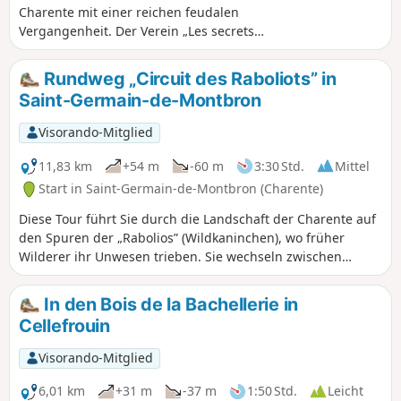
Charente mit einer reichen feudalen
Vergangenheit. Der Verein „Les secrets
de Pranzac” beteiligt sich am teilweisen
Wiederaufbau des Schlosses der Grafen
Rundweg „Circuit des Raboliots” in
von Cars.Unser Spaziergang führt uns
Saint-Germain-de-Montbron
zunächst um den ehemaligen
Schlosspark herum und dann weiter
Visorando-Mitglied
entlang des Tals über Furten und Stege.
11,83 km
+54 m
-60 m
3:30 Std.
Mittel
Start in Saint-Germain-de-Montbron (Charente)
Diese Tour führt Sie durch die Landschaft der Charente auf
den Spuren der „Rabolios” (Wildkaninchen), wo früher
Wilderer ihr Unwesen trieben. Sie wechseln zwischen
Unterholzpassagen und Wegen, die an Ackerflächen oder
Wiesen entlangführen.
In den Bois de la Bachellerie in
Cellefrouin
Visorando-Mitglied
6,01 km
+31 m
-37 m
1:50 Std.
Leicht