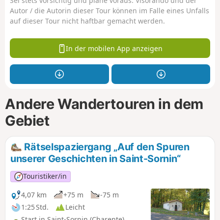
Sei stets vorsichtig und plane voraus. Visorando und der
Autor / die Autorin dieser Tour können im Falle eines Unfalls
auf dieser Tour nicht haftbar gemacht werden.
In der mobilen App anzeigen
Andere Wandertouren in dem
Gebiet
Rätselspaziergang „Auf den Spuren
unserer Geschichten in Saint-Sornin“
Touristiker/in
4,07 km
+75 m
-75 m
1:25 Std.
Leicht
Start in Saint-Sornin (Charente)