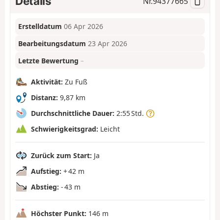
Details
Nr.
94377665
Erstelldatum
06 Apr 2026
Bearbeitungsdatum
23 Apr 2026
Letzte Bewertung
–
Aktivität:
Zu Fuß
Distanz:
9,87 km
Durchschnittliche Dauer:
2:55 Std.
Schwierigkeitsgrad:
Leicht
Zurück zum Start:
Ja
Aufstieg:
+ 42 m
Abstieg:
- 43 m
Höchster Punkt:
146 m