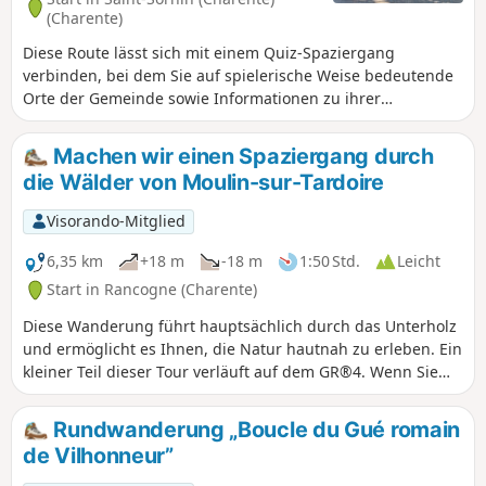
(Charente)
Diese Route lässt sich mit einem Quiz-Spaziergang
verbinden, bei dem Sie auf spielerische Weise bedeutende
Orte der Gemeinde sowie Informationen zu ihrer
Geschichte und ihrem Kulturerbe entdecken können.
Suchen Sie das Plakat „Au fil de nos histoires“ auf dem
Machen wir einen Spaziergang durch
Parkplatz der Sporthalle (Start- und Zielpunkt) und scannen
die Wälder von Moulin-sur-Tardoire
Sie den QR-Code, um das Spiel zu starten (kostenlos, keine
Anmeldung, keine App zum Herunterladen). Sie können den
Visorando-Mitglied
Bildschirm Ihres Smartphones in zwei Bereiche aufteilen,
um gleichzeitig die Visorando-Route und das Quiz
6,35 km
+18 m
-18 m
1:50 Std.
Leicht
anzuzeigen.
Start in Rancogne (Charente)
Diese Wanderung führt hauptsächlich durch das Unterholz
und ermöglicht es Ihnen, die Natur hautnah zu erleben. Ein
kleiner Teil dieser Tour verläuft auf dem GR®4. Wenn Sie
gerne ganz entspannt wandern, ist diese Route genau das
Richtige für Sie.
Rundwanderung „Boucle du Gué romain
de Vilhonneur”