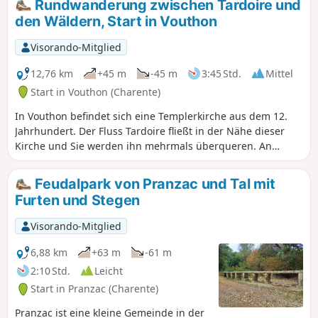
Rundwanderung zwischen Tardoire und
den Wäldern, Start in Vouthon
Visorando-Mitglied
12,76 km
+45 m
-45 m
3:45 Std.
Mittel
Start in Vouthon (Charente)
In Vouthon befindet sich eine Templerkirche aus dem 12.
Jahrhundert. Der Fluss Tardoire fließt in der Nähe dieser
Kirche und Sie werden ihn mehrmals überqueren. An
einigen Stellen werden Sie auf dem Gleisbett einer
ehemaligen Eisenbahnstrecke wandern. Diese Wanderung
Feudalpark von Pranzac und Tal mit
bringt Ihnen Geschichte und Natur näher.
Furten und Stegen
Visorando-Mitglied
6,88 km
+63 m
-61 m
2:10 Std.
Leicht
Start in Pranzac (Charente)
Pranzac ist eine kleine Gemeinde in der