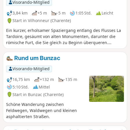
Visorando-Mitglied
3,84 km
+5 m
-5 m
1:05 Std.
Leicht
Start in Vilhonneur (Charente)
Ein kurzer, erholsamer Spaziergang entlang des Flusses La
Tardoire, gesäumt von alten Monumenten, darunter die
römische Furt, die Sie gleich zu Beginn überqueren.
Verpassen Sie auch nicht die Überreste der Burg.
Rund um Bunzac
Visorando-Mitglied
16,75 km
+132 m
-135 m
5:10 Std.
Mittel
Start in Bunzac (Charente)
Schöne Wanderung zwischen
Feldwegen, Waldwegen und kleinen
asphaltierten Straßen.