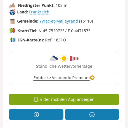
Niedrigster Punkt:
103 m
Land:
Frankreich
Gemeinde:
Yvrac-et-Malleyrand
(16110)
Start/Ziel:
N 45.752072° / E 0.447157°
IGN-Karte(n):
Ref. 1831O
Stündliche Wettervorhersage
Entdecke Visorando Premium
In der mobilen App anzeigen