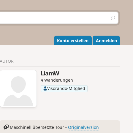
S
u
c
h
e
Konto erstellen
Anmelden
n
AUTOR
LiamW
4 Wanderungen
Visorando-Mitglied
Maschinell übersetzte Tour -
Originalversion