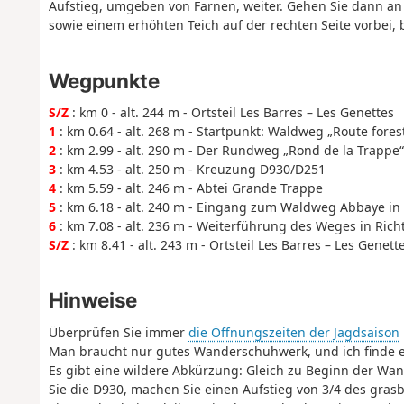
Aufstieg, umgeben von Farnen, weiter. Gehen Sie dann a
sowie einem erhöhten Teich auf der rechten Seite vorbei, b
Wegpunkte
S/Z
: km 0 - alt. 244 m - Ortsteil Les Barres – Les Genettes
1
: km 0.64 - alt. 268 m - Startpunkt: Waldweg „Route fores
2
: km 2.99 - alt. 290 m - Der Rundweg „Rond de la Trappe“
3
: km 4.53 - alt. 250 m - Kreuzung D930/D251
4
: km 5.59 - alt. 246 m - Abtei Grande Trappe
5
: km 6.18 - alt. 240 m - Eingang zum Waldweg Abbaye in 
6
: km 7.08 - alt. 236 m - Weiterführung des Weges in Rich
S/Z
: km 8.41 - alt. 243 m - Ortsteil Les Barres – Les Genett
Hinweise
Überprüfen Sie immer
die Öffnungszeiten der Jagdsaison
Man braucht nur gutes Wanderschuhwerk, und ich finde e
Es gibt eine wildere Abkürzung: Gleich zu Beginn der Wa
Sie die D930, machen Sie einen Aufstieg von 3/4 des gras