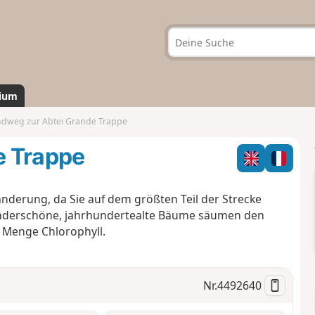
ium
dweg zur Abtei Grande Trappe
e Trappe
nderung, da Sie auf dem größten Teil der Strecke
underschöne, jahrhundertealte Bäume säumen den
 Menge Chlorophyll.
Nr.
4492640