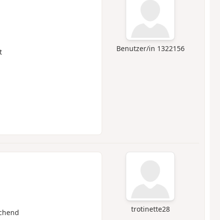
Benutzer/in 1322156
t
trotinette28
chend