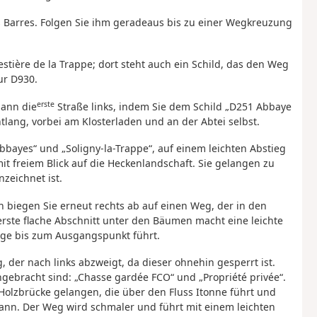
es Barres. Folgen Sie ihm geradeaus bis zu einer Wegkreuzung
estière de la Trappe; dort steht auch ein Schild, das den Weg
ur D930.
erste
dann die
Straße links, indem Sie dem Schild „D251 Abbaye
lang, vorbei am Klosterladen und an der Abtei selbst.
 Abbayes“ und „Soligny-la-Trappe“, auf einem leichten Abstieg
it freiem Blick auf die Heckenlandschaft. Sie gelangen zu
zeichnet ist.
n biegen Sie erneut rechts ab auf einen Weg, der in den
erste flache Abschnitt unter den Bäumen macht eine leichte
ge bis zum Ausgangspunkt führt.
 der nach links abzweigt, da dieser ohnehin gesperrt ist.
gebracht sind: „Chasse gardée FCO“ und „Propriété privée“.
 Holzbrücke gelangen, die über den Fluss Itonne führt und
kann. Der Weg wird schmaler und führt mit einem leichten