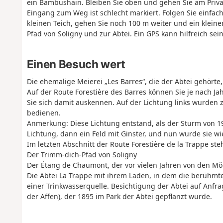
ein Bambushain. Bleiben Sie oben und gehen Sie am Priva
Eingang zum Weg ist schlecht markiert. Folgen Sie einfac
kleinen Teich, gehen Sie noch 100 m weiter und ein kleine
Pfad von Soligny und zur Abtei. Ein GPS kann hilfreich sein
Einen Besuch wert
Die ehemalige Meierei „Les Barres“, die der Abtei gehörte
Auf der Route Forestière des Barres können Sie je nach Ja
Sie sich damit auskennen. Auf der Lichtung links wurden 
bedienen.
Anmerkung: Diese Lichtung entstand, als der Sturm von 19
Lichtung, dann ein Feld mit Ginster, und nun wurde sie 
Im letzten Abschnitt der Route Forestière de la Trappe ste
Der Trimm-dich-Pfad von Soligny
Der Étang de Chaumont, der vor vielen Jahren von den Mönc
Die Abtei La Trappe mit ihrem Laden, in dem die berühm
einer Trinkwasserquelle. Besichtigung der Abtei auf Anfr
der Affen), der 1895 im Park der Abtei gepflanzt wurde.