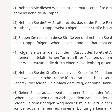
(
1
) Nehmen Sie diesen Weg, es ist die Route Forestière d
namens Rond de la Trappe.
erste
(
2
) Nehmen Sie die
Straße rechts, das ist die Route For
zur Abbaye de la Trappe weist. Folgen Sie der Straße bis z
(
3
) Biegen Sie rechts in diese Straße ein und nehmen Sie 
de la Trappe“ folgen. Gehen Sie am Étang de Chaumont ent
(
4
) Folgen Sie weiter den Schildern: „Circuit des Forêts et
mit einem mittelalterlichen Turm zu Ihrer Rechten, dann m
einer Wegkreuzung, die durch einen Kalvarienberg gekenn
(
5
) Nehmen Sie die Straße rechts vom Kreuz für 20 m, dan
Staatswald von Perche-Trappe führt (braunes Schild). Der 
Rechtskurve; folgen Sie einfach dem Weg, der ohne Umwe
(
6
) Gehen Sie geradeaus weiter, nehmen Sie nicht den Weg,
Gehen Sie an einem Baum vorbei, an dem zwei Schilder an
Folgen Sie dem richtigen Weg noch 50 m, bis Sie zu einer
von der aus man einen Teich in einer Lichtung erkennen 