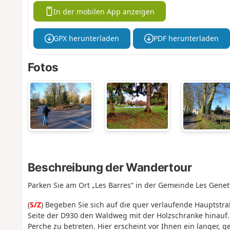
In der mobilen App anzeigen
GPX herunterladen
PDF herunterladen
Fotos
Beschreibung der Wandertour
Parken Sie am Ort „Les Barres“ in der Gemeinde Les Genett
(
S/Z
) Begeben Sie sich auf die quer verlaufende Hauptstr
Seite der D930 den Waldweg mit der Holzschranke hinauf.
Perche zu betreten. Hier erscheint vor Ihnen ein langer, 