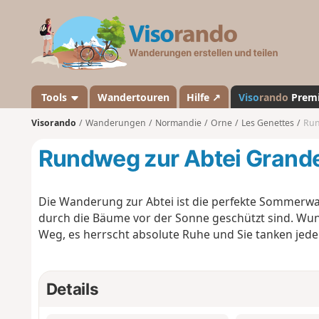
V
i
s
o
r
a
Tools
Wandertouren
Hilfe ↗
Viso
rando
Prem
n
Visorando
Wanderungen
Normandie
Orne
Les Genettes
Run
d
o
Rundweg zur Abtei Grand
Die Wanderung zur Abtei ist die perfekte Sommerwa
durch die Bäume vor der Sonne geschützt sind. W
Weg, es herrscht absolute Ruhe und Sie tanken jede
Details