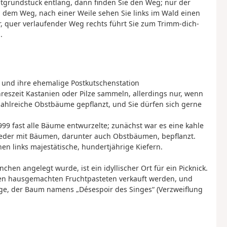
tgrundstück entlang, dann finden Sie den Weg; nur der
h dem Weg, nach einer Weile sehen Sie links im Wald einen
r, quer verlaufender Weg rechts führt Sie zum Trimm-dich-
.
, und ihre ehemalige Postkutschenstation
hreszeit Kastanien oder Pilze sammeln, allerdings nur, wenn
zahlreiche Obstbäume gepflanzt, und Sie dürfen sich gerne
99 fast alle Bäume entwurzelte; zunächst war es eine kahle
wieder mit Bäumen, darunter auch Obstbäumen, bepflanzt.
hen links majestätische, hundertjährige Kiefern.
hen angelegt wurde, ist ein idyllischer Ort für ein Picknick.
ten hausgemachten Fruchtpasteten verkauft werden, und
age, der Baum namens „Désespoir des Singes“ (Verzweiflung