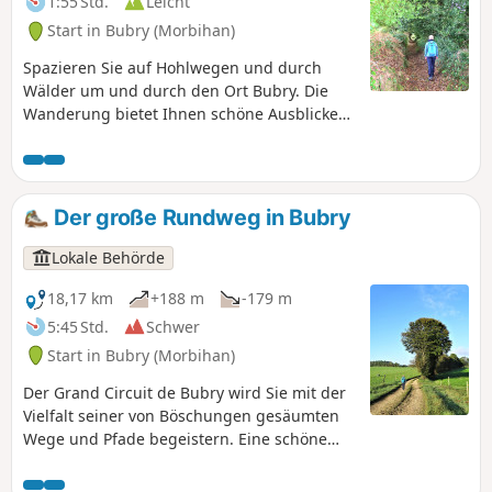
1:55 Std.
Leicht
Start in Bubry (Morbihan)
Spazieren Sie auf Hohlwegen und durch
Wälder um und durch den Ort Bubry. Die
Wanderung bietet Ihnen schöne Ausblicke
auf die umliegende Landschaft und lässt Sie
das religiöse Erbe des Ortes, seine Kirche
und sein Pfarrhaus, die Kapelle Sainte-
Hélène, seinen Brunnen und seine
Der große Rundweg in Bubry
Waschhäuser entdecken.
Lokale Behörde
18,17 km
+188 m
-179 m
5:45 Std.
Schwer
Start in Bubry (Morbihan)
Der Grand Circuit de Bubry wird Sie mit der
Vielfalt seiner von Böschungen gesäumten
Wege und Pfade begeistern. Eine schöne
Tageswanderung im Herzen der grünen
Landschaft, durch Dörfer mit gut erhaltenen