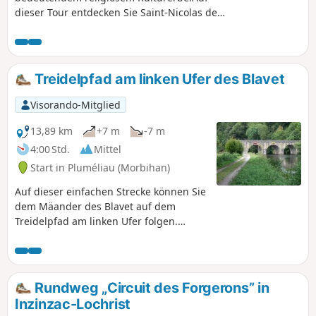
dieser Tour entdecken Sie Saint-Nicolas des
Eaux, seine Kapelle und seinen Brunnen,
bevor Sie über Land zur imposanten Kapelle
Saint-Nicodème mit ihren vier
majestätischen Brunnen gelangen.Rückweg
Treidelpfad am linken Ufer des Blavet
in aller Ruhe über den Treidelpfad.
Visorando-Mitglied
13,89 km
+7 m
-7 m
4:00 Std.
Mittel
Start in Pluméliau (Morbihan)
Auf dieser einfachen Strecke können Sie
dem Mäander des Blavet auf dem
Treidelpfad am linken Ufer folgen.
Unterwegs haben Sie einen Blick auf die
Steilhänge von Castennec, die Kapelle-
Einsiedelei Saint-Gildas am anderen
Ufer und passieren drei Schleusen.
Rundweg „Circuit des Forgerons” in
Inzinzac-Lochrist