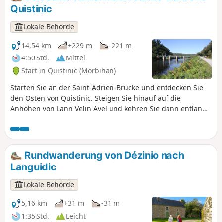
und schlängelt sich über Wege, die von
Quistinic
mit Moos bewachsenen Trockenmauern
gesäumt sind.
Lokale Behörde
14,54 km
+229 m
-221 m
4:50 Std.
Mittel
Start in Quistinic (Morbihan)
Starten Sie an der Saint-Adrien-Brücke und entdecken Sie
den Osten von Quistinic. Steigen Sie hinauf auf die
Anhöhen von Lann Velin Avel und kehren Sie dann entlang
des Blavet-Tals zurück. Genießen Sie während der
Wanderung die Schönheit der grünen Landschaften und
die Ausblicke auf den Fluss. Lassen Sie sich auf den Wegen
von Kapellen, Brunnen, Weilern, Brücken und Schleusen
Rundwanderung von Dézinio nach
überraschen … Diese Route folgt dem östlichen Teil des
Languidic
„Circuit des chapelles“.
Lokale Behörde
5,16 km
+31 m
-31 m
1:35 Std.
Leicht