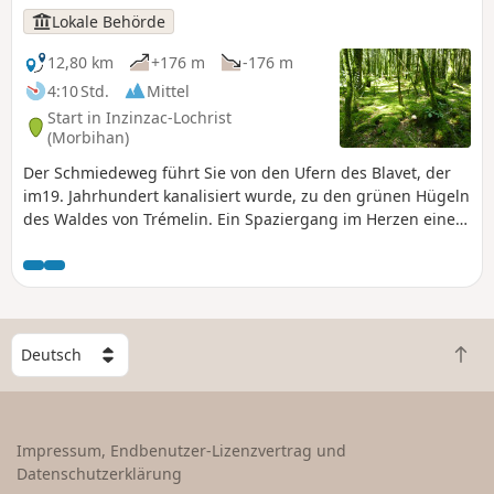
Lokale Behörde
12,80 km
+176 m
-176 m
4:10 Std.
Mittel
Start in Inzinzac-Lochrist
(Morbihan)
Der Schmiedeweg führt Sie von den Ufern des Blavet, der
im19. Jahrhundert kanalisiert wurde, zu den grünen Hügeln
des Waldes von Trémelin. Ein Spaziergang im Herzen einer
geschützten Natur, die früher für die Schmieden von
Kerglaw genutzt wurde, die Eisen herstellten, um den
Bedarf der bretonischen Konservenfabriken zu decken.
W
Z
ä
u
h
r
l
ü
e
Impressum, Endbenutzer-Lizenzvertrag und
c
e
Datenschutzerklärung
k
i