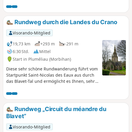
Castennec in der Gemeinde Bieuzy. Einige kleine steile
Passagen auf dem Rückweg, aber ohne große
Schwierigkeiten.
Rundweg durch die Landes du Crano
Visorando-Mitglied
19,73 km
+293 m
-291 m
6:30 Std.
Mittel
Start in Pluméliau (Morbihan)
Diese sehr schöne Rundwanderung führt vom
Startpunkt Saint-Nicolas des Eaux aus durch
das Blavet-Tal und ermöglicht es Ihnen, sehr
interessante Naturstätten (Ufer des Blavet,
Lande du Crano) sowie bemerkenswerte
Elemente des bretonischen Kulturerbes
(Halbhöhlenkapelle Saint-Gildas, Adelshäuser
Rundweg „Circuit du méandre du
von Bieuzy, Kapelle Saint-Nicodème,
Blavet”
Schleusen) zu entdecken. Dieser Spaziergang
ist recht gut markiert (gelbePR®-
Visorando-Mitglied
Markierungen).