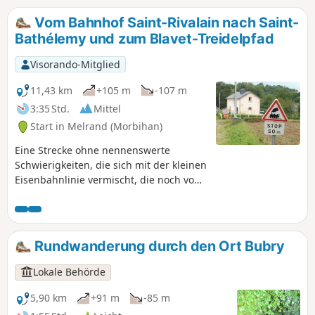
erste Stunde der Wanderung ist eher unspektakulär, aber
der Rest der Route ist ziemlich außergewöhnlich.
Vom Bahnhof Saint-Rivalain nach Saint-
Bathélemy und zum Blavet-Treidelpfad
Visorando-Mitglied
11,43 km
+105 m
-107 m
3:35 Std.
Mittel
Start in Melrand (Morbihan)
Eine Strecke ohne nennenswerte
Schwierigkeiten, die sich mit der kleinen
Eisenbahnlinie vermischt, die noch von
einigen Güterzügen genutzt wird, die
pflanzliche Rohstoffe zwischen Auray
und Pontivy transportieren.
Gemächlicher Rückweg über den
Rundwanderung durch den Ort Bubry
Treidelpfad. Achtung: Die Wanderung
findet in der Gemeinde Saint-
Lokale Behörde
Barthélémy statt und nicht in Melrand,
wie von der Software angegeben.
5,90 km
+91 m
-85 m