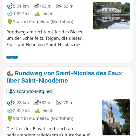
5,01 km
+63 m
-63 m
1:35 Std.
Leicht
Start in Pluméliau (Morbihan)
Rundweg am rechten Ufer des Blavet,
um der Schleife zu folgen, die dieser
Fluss auf Höhe von Saint-Nicolas des
Eaux bildet.
Rundweg von Saint-Nicolas des Eaux
über Saint-Nicodème
Visorando-Mitglied
8,28 km
+82 m
-78 m
2:35 Std.
Leicht
Start in Pluméliau (Morbihan)
Die Ufer des Blavet sind reich an
bedeutendem religiösem Kulturerbe.Auf