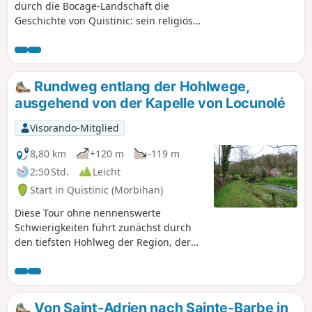
durch die Bocage-Landschaft die
Geschichte von Quistinic: sein religiöses
Kulturerbe, seine Dörfer, seine Brücken
und seine Schleusen. Tauchen Sie ein in
das Herz der Wälder und Heideflächen,
überblicken Sie das Blavet-Tal, wandern
Rundweg entlang der Hohlwege,
Sie entlang der Bäche und lassen Sie
ausgehend von der Kapelle von Locunolé
sich von der Schönheit der
Landschaften verzaubern. Eine Route,
Visorando-Mitglied
die sich für einen Tagesausflug mit
Picknick anbietet.
8,80 km
+120 m
-119 m
2:50 Std.
Leicht
Start in Quistinic (Morbihan)
Diese Tour ohne nennenswerte
Schwierigkeiten führt zunächst durch
den tiefsten Hohlweg der Region, der
von hohen Erdwällen gesäumt ist, über
denen majestätische Eichen und
Kastanienbäume thronen. Sie verläuft
entlang des kleinen Baches Chauzel
Von Saint-Adrien nach Sainte-Barbe in