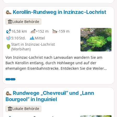
traditionellen Häusern und vorbei an
Kapellen und Brunnen.
Kerollin-Rundweg in Inzinzac-Lochrist
Lokale Behörde
16,58 km
+152 m
-159 m
5:10 Std.
Mittel
Start in Inzinzac-Lochrist
(Morbihan)
Von Inzinzac-Lochrist nach Lanvaudan wandern Sie am
Bach Kerollin entlang, durch Hohlwege und auf der
ehemaligen Eisenbahnstrecke. Entdecken Sie die Weiler
sowie die Ortschaften Lanvaudan und Penquesten mit
ihrem gut erhaltenen Kulturerbe. Ein langer, erholsamer
Spaziergang im Herzen der hügeligen und bewaldeten
Landschaft.
Rundwege „Chevreuil“ und „Lann
Bourgeol“ in Inguiniel
Lokale Behörde