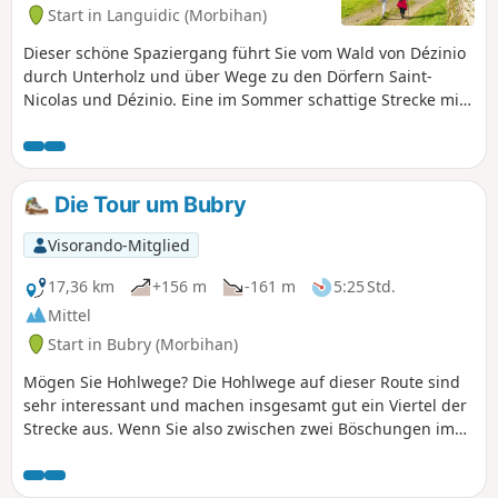
Start in Languidic (Morbihan)
Dieser schöne Spaziergang führt Sie vom Wald von Dézinio
durch Unterholz und über Wege zu den Dörfern Saint-
Nicolas und Dézinio. Eine im Sommer schattige Strecke mit
schönen Ausblicken auf die Heckenlandschaft und
Entdeckungen des ländlichen Kulturerbes: Kapelle, alte
Bauernhöfe, Kulturerbe im Zusammenhang mit Wasser
usw.
Die Tour um Bubry
Visorando-Mitglied
17,36 km
+156 m
-161 m
5:25 Std.
Mittel
Start in Bubry (Morbihan)
Mögen Sie Hohlwege? Die Hohlwege auf dieser Route sind
sehr interessant und machen insgesamt gut ein Viertel der
Strecke aus. Wenn Sie also zwischen zwei Böschungen im
Schatten großer Bäume wandern möchten, machen Sie sich
auf den Weg nach Bubry. Sie werden begeistert sein. Die