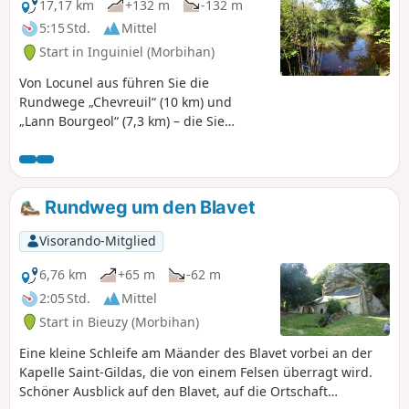
17,17 km
+132 m
-132 m
5:15 Std.
Mittel
Start in Inguiniel (Morbihan)
Von Locunel aus führen Sie die
Rundwege „Chevreuil“ (10 km) und
„Lann Bourgeol“ (7,3 km) – die Sie
entweder in zwei Etappen oder in einem
Zug zurücklegen können – entlang von
Bächen und durch Wälder auf
Entdeckungsreise durch die Landschaft
Rundweg um den Blavet
von Inguiniel. Sie werden von den
charakteristischen Häusern, der Kapelle
Visorando-Mitglied
von Lochrist, dem Kirchhof und dem
Brunnen begeistert sein.
6,76 km
+65 m
-62 m
2:05 Std.
Mittel
Start in Bieuzy (Morbihan)
Eine kleine Schleife am Mäander des Blavet vorbei an der
Kapelle Saint-Gildas, die von einem Felsen überragt wird.
Schöner Ausblick auf den Blavet, auf die Ortschaft