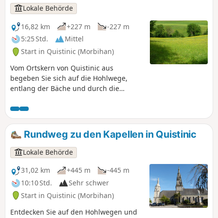
Lokale Behörde
16,82 km
+227 m
-227 m
5:25 Std.
Mittel
Start in Quistinic (Morbihan)
Vom Ortskern von Quistinic aus
begeben Sie sich auf die Hohlwege,
entlang der Bäche und durch die
Wälder, um den westlichen Teil der
Gemeinde zu erkunden. Entdecken Sie
die Geschichte von Quistinic, seine
Kapellen, Kalvarienberge,
Rundweg zu den Kapellen in Quistinic
Bauernhäuser, Mühlen usw. Diese Route
deckt den westlichen Teil des
Lokale Behörde
Kapellenrundwegs ab.
31,02 km
+445 m
-445 m
10:10 Std.
Sehr schwer
Start in Quistinic (Morbihan)
Entdecken Sie auf den Hohlwegen und