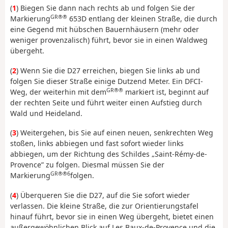
(
1
) Biegen Sie dann nach rechts ab und folgen Sie der
GR®®
Markierung
653D entlang der kleinen Straße, die durch
eine Gegend mit hübschen Bauernhäusern (mehr oder
weniger provenzalisch) führt, bevor sie in einen Waldweg
übergeht.
(
2
) Wenn Sie die D27 erreichen, biegen Sie links ab und
folgen Sie dieser Straße einige Dutzend Meter. Ein DFCI-
GR®®
Weg, der weiterhin mit dem
markiert ist, beginnt auf
der rechten Seite und führt weiter einen Aufstieg durch
Wald und Heideland.
(
3
) Weitergehen, bis Sie auf einen neuen, senkrechten Weg
stoßen, links abbiegen und fast sofort wieder links
abbiegen, um der Richtung des Schildes „Saint-Rémy-de-
Provence” zu folgen. Diesmal müssen Sie der
GR®®6
Markierung
folgen.
(
4
) Überqueren Sie die D27, auf die Sie sofort wieder
verlassen. Die kleine Straße, die zur Orientierungstafel
hinauf führt, bevor sie in einen Weg übergeht, bietet einen
außergewöhnlichen Blick auf Les Baux-de-Provence und die