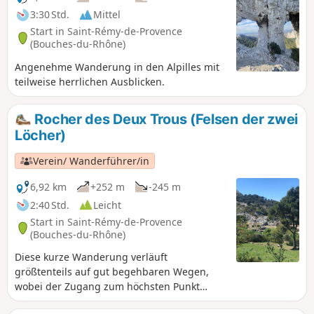
3:30 Std.
Mittel
Start in Saint-Rémy-de-Provence
(Bouches-du-Rhône)
Angenehme Wanderung in den Alpilles mit
teilweise herrlichen Ausblicken.
Rocher des Deux Trous (Felsen der zwei
Löcher)
Verein/ Wanderführer/in
6,92 km
+252 m
-245 m
2:40 Std.
Leicht
Start in Saint-Rémy-de-Provence
(Bouches-du-Rhône)
Diese kurze Wanderung verläuft
größtenteils auf gut begehbaren Wegen,
wobei der Zugang zum höchsten Punkt
(360°-Panorama) etwas mehr Anstrengung