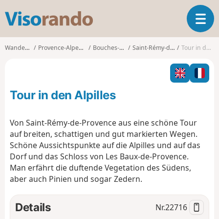
V
T
i
o
s
g
o
Wanderungen
Provence-Alpes-Côte d'Azur
Bouches-du-Rhône
Saint-Rémy-de-Provence
Tour in den Alpilles
g
r
l
a
e
n
n
d
Tour in den Alpilles
a
o
v
i
Von Saint-Rémy-de-Provence aus eine schöne Tour
g
auf breiten, schattigen und gut markierten Wegen.
a
Schöne Aussichtspunkte auf die Alpilles und auf das
t
Dorf und das Schloss von Les Baux-de-Provence.
i
o
Man erfährt die duftende Vegetation des Südens,
n
aber auch Pinien und sogar Zedern.
Details
Nr.
22716