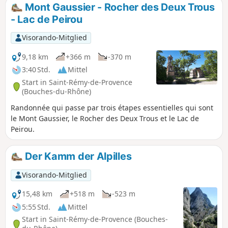
und Aufmerksamkeit erfordert. Der Weg
Mont Gaussier - Rocher des Deux Trous
führt uns zu dem malerischen Felsen Deux
- Lac de Peirou
Trous, der von Van Gogh während seines
Aufenthalts in Saint-Paul de Mausole von
Visorando-Mitglied
Mai 1889 bis Mai 1890 gemalt wurde. Sie
bietet weite Panoramablicke auf beide
9,18 km
+366 m
-370 m
Seiten der Alpilles. Im Süden reicht der Blick
3:40 Std.
Mittel
an klaren Tagen bis zum Mittelmeer, im
Start in Saint-Rémy-de-Provence
Norden auf die Montagnette, den Gard, den
(Bouches-du-Rhône)
Mont Ventoux...
Randonnée qui passe par trois étapes essentielles qui sont
le Mont Gaussier, le Rocher des Deux Trous et le Lac de
Peirou.
Der Kamm der Alpilles
Visorando-Mitglied
15,48 km
+518 m
-523 m
5:55 Std.
Mittel
Start in Saint-Rémy-de-Provence (Bouches-