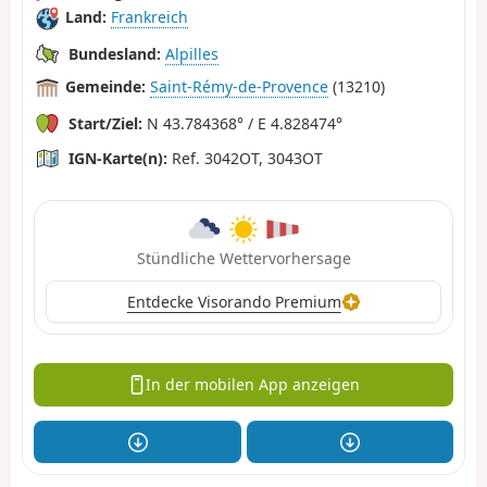
Land:
Frankreich
Bundesland:
Alpilles
Gemeinde:
Saint-Rémy-de-Provence
(13210)
Start/Ziel:
N 43.784368° / E 4.828474°
IGN-Karte(n):
Ref. 3042OT, 3043OT
Stündliche Wettervorhersage
Entdecke Visorando Premium
In der mobilen App anzeigen