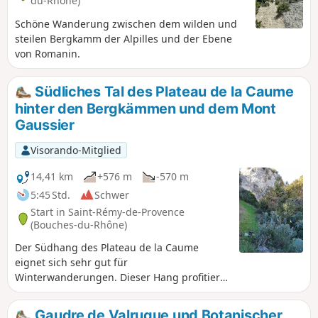
du-Rhône)
Schöne Wanderung zwischen dem wilden und
steilen Bergkamm der Alpilles und der Ebene
von Romanin.
Südliches Tal des Plateau de la Caume
hinter den Bergkämmen und dem Mont
Gaussier
Visorando-Mitglied
14,41 km
+576 m
-570 m
5:45 Std.
Schwer
Start in Saint-Rémy-de-Provence
(Bouches-du-Rhône)
Der Südhang des Plateau de la Caume
eignet sich sehr gut für
Winterwanderungen. Dieser Hang profitiert
von der späten Sonneneinstrahlung und
bietet Schutz vor dem ziemlich kalten
Gaudre de Valrugue und Botanischer