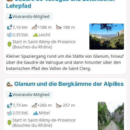
Mistral, nachdem man einen Teil der
Lehrpfad
Bergkämme vom Montagne des Deux Trous
aus entlanggewandert ist. (Achtung) Diese
Visorando-Mitglied
Route verläuft entlang der Grenze des per
Präfekturbeschluss geschützten Biotops der
7,16 km
+188 m
-188 m
Caume.
2:35 Std.
Leicht
Start in Saint-Rémy-de-Provence
(Bouches-du-Rhône)
Kleiner Spaziergang rund um die Stätte von Glanum, hinauf
über die Gaudre de Valrugue und dann hinunter über den
botanischen Pfad des Vallon de Saint Clerg.
Glanum und die Bergkämme der Alpilles
Visorando-Mitglied
7,73 km
+260 m
-257 m
2:55 Std.
Mittel
Start in Saint-Rémy-de-Provence
(Bouches-du-Rhône)