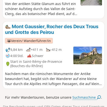
Von der antiken Stätte Glanum aus führt ein
schöner Aufstieg durch das Vallon de Saint-
Clerg, das als botanischer Pfad dient, auf die
Bergrücken und wieder hinunter zum See
von Peiroou (Peirou, auf der IGN-Karte).
Mont Gaussier, Rocher des Deux Trous
und Grotte des Peirou
Verein/ Wanderführer/in
9,84 km
+411 m
-412 m
4:00 Std.
Schwer
Start in Saint-Rémy-de-Provence
(Bouches-du-Rhône)
Nachdem man die römischen Monumente der Antike
bewundert hat, begibt sich der Wanderer auf eine kleine
Tour durch die Alpilles mit luftigen Passagen, die auf kleine
Gipfel führen, von denen aus man atemberaubende
Ausblicke genießen kann.
Für mehr Wandertouren, benutze unsere
Suchmaschine
.
Die Beschreibungen und GPX-Daten dieser Tour sind Eigentum