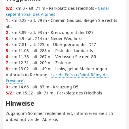
S/Z
: km 0 - alt. 71 m - Parkplatz des Friedhofs -
Canal
septentrional des Alpines
1
: km 0.23 - alt. 79 m - Chemin Gaulois. Biegen Sie rechts
ab.
2
: km 3.89 - alt. 93 m - Kreuzung mit der D27
3
: km 5.9 - alt. 214 m - Neuer Weg links
4
: km 7.81 - alt. 225 m - Überquerung der D27
5
: km 11.08 - alt. 288 m - Piste des Lombards
6
: km 11.38 - alt. 267 m - Verlassen Sie den GR
7
: km 12.31 - alt. 209 m - Zisterne
8
: km 13.02 - alt. 149 m - Links, gelbe Markierungen.
Aufbruch in Richtung -
Lac de Peïrou (Saint-Rémy-de-
Provence)
9
: km 14.66 - alt. 87 m - Kreuzung D5
S/Z
: km 15.32 - alt. 71 m - Parkplatz des Friedhofs
Hinweise
Zugang im Sommer reglementiert, informieren Sie sich
unbedingt vor der Abreise.