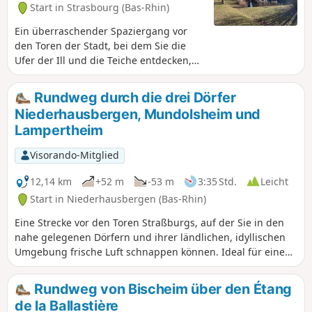
Start in Strasbourg (Bas-Rhin)
Ein überraschender Spaziergang vor
den Toren der Stadt, bei dem Sie die
Ufer der Ill und die Teiche entdecken,
die diesem städtischen Winkel einen
Hauch von Wildnis verleihen. Hier
Rundweg durch die drei Dörfer
begegnet man zahlreichen Vögeln
Niederhausbergen, Mundolsheim und
(kleinen Sperlingsvögeln, Gänsen und
Lampertheim
Möwen), aber auch Spuren von Bibern.
Ein Spaziergang, der zu jeder Jahreszeit
Visorando-Mitglied
leicht zu bewältigen ist, aber zweifellos
im Sommer und bei trockenem Wetter
12,14 km
+52 m
-53 m
3:35 Std.
Leicht
am angenehmsten ist (die Wege sind
Start in Niederhausbergen (Bas-Rhin)
stellenweise leicht schlammig). Man
kann mit der Straßenbahnlinie E vom
Eine Strecke vor den Toren Straßburgs, auf der Sie in den
Stadtzentrum aus hin- und
nahe gelegenen Dörfern und ihrer ländlichen, idyllischen
zurückgehen.
Umgebung frische Luft schnappen können. Ideal für einen
kurzen Ausflug, auch mit dem Bus vom Zentrum der
Eurometropole aus erreichbar.
Rundweg von Bischeim über den Étang
de la Ballastière