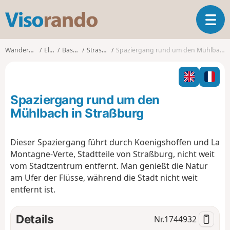
V
T
i
o
s
g
o
Wanderungen
Elsass
Bas-Rhin
Strasbourg
Spaziergang rund um den Mühlbach in Straßburg
g
r
l
a
e
n
n
d
Spaziergang rund um den
a
o
v
Mühlbach in Straßburg
i
g
Dieser Spaziergang führt durch Koenigshoffen und La
a
Montagne-Verte, Stadtteile von Straßburg, nicht weit
t
i
vom Stadtzentrum entfernt. Man genießt die Natur
o
am Ufer der Flüsse, während die Stadt nicht weit
n
entfernt ist.
Details
Nr.
1744932