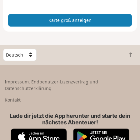
a
n
z
Karte groß anzeigen
e
i
g
e
n
W
Z
ä
u
h
r
l
ü
e
Impressum, Endbenutzer-Lizenzvertrag und
c
e
Datenschutzerklärung
k
i
n
n
Kontakt
a
L
c
a
Lade dir jetzt die App herunter und starte dein
h
n
nächstes Abenteuer!
o
d
b
A
G
e
p
o