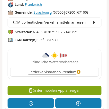
Land:
Frankreich
Gemeinde:
Strasbourg
(67000|67200|67100)
Mit öffentlichen Verkehrsmitteln anreisen
Start/Ziel:
N 48.578207° / E 7.714075°
IGN-Karte(n):
Ref. 3816OT
Stündliche Wettervorhersage
Entdecke Visorando Premium
In der mobilen App anzeigen