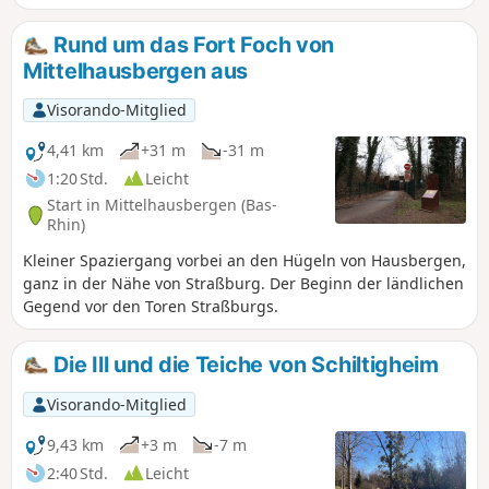
eines einzigartigen Kulturerbes!
Rund um das Fort Foch von
Mittelhausbergen aus
Visorando-Mitglied
4,41 km
+31 m
-31 m
1:20 Std.
Leicht
Start in Mittelhausbergen (Bas-
Rhin)
Kleiner Spaziergang vorbei an den Hügeln von Hausbergen,
ganz in der Nähe von Straßburg. Der Beginn der ländlichen
Gegend vor den Toren Straßburgs.
Die Ill und die Teiche von Schiltigheim
Visorando-Mitglied
9,43 km
+3 m
-7 m
2:40 Std.
Leicht