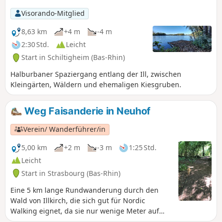
Visorando-Mitglied
8,63 km
+4 m
-4 m
2:30 Std.
Leicht
Start in Schiltigheim (Bas-Rhin)
Halburbaner Spaziergang entlang der Ill, zwischen
Kleingärten, Wäldern und ehemaligen Kiesgruben.
Weg Faisanderie in Neuhof
Verein/ Wanderführer/in
5,00 km
+2 m
-3 m
1:25 Std.
Leicht
Start in Strasbourg (Bas-Rhin)
Eine 5 km lange Rundwanderung durch den
Wald von Illkirch, die sich gut für Nordic
Walking eignet, da sie nur wenige Meter auf
asphaltierten Straßen führt.