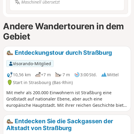
Maschinell übersetzt
Andere Wandertouren in dem
Gebiet
Entdeckungstour durch Straßburg
Visorando-Mitglied
10,56 km
+7 m
-7 m
3:00 Std.
Mittel
Start in Strasbourg (Bas-Rhin)
Mit mehr als 200.000 Einwohnern ist Straßburg eine
Großstadt auf nationaler Ebene, aber auch eine
europäische Hauptstadt. Mit ihrer reichen Geschichte bietet
diese Tour die Möglichkeit, die berühmtesten
Sehenswürdigkeiten wie die Kathedrale, den Vauban-
Entdecken Sie die Sackgassen der
Damm, den Palais Rohan, den Palais Universitaire oder den
Altstadt von Straßburg
Palais du Rhin zu entdecken. Diese Wanderung führt auch