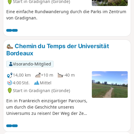
Start in Gradignan (Gironde)
Eine einfache Rundwanderung durch die Parks im Zentrum
von Gradignan.
Chemin du Temps der Universität
Bordeaux
Visorando-Mitglied
14,00 km
+10 m
-40 m
4:00 Std.
Mittel
Start in Gradignan (Gironde)
Ein in Frankreich einzigartiger Parcours,
um durch die Geschichte unseres
Universums zu reisen! Der Weg der Zeit:
Jeder zurückgelegte Meter steht für 1
Million Jahre, und die 13,8 km des
Weges der Zeit zeichnen die 13,8