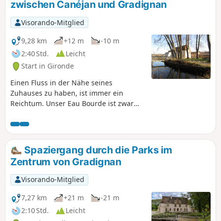
zwischen Canéjan und Gradignan
Visorando-Mitglied
9,28 km
+12 m
-10 m
2:40 Std.
Leicht
Start in Gironde
Einen Fluss in der Nähe seines
Zuhauses zu haben, ist immer ein
Reichtum. Unser Eau Bourde ist zwar
bescheiden, aber dennoch reizvoll und
bietet entlang seines ruhigen Laufs
etwa fünfzehn Kilometer fast
durchgehende Spazier- und Radwege,
Spaziergang durch die Parks im
die man allein oder mit der Familie zu
Zentrum von Gradignan
jeder Jahreszeit genießen kann.
Visorando-Mitglied
7,27 km
+21 m
-21 m
2:10 Std.
Leicht