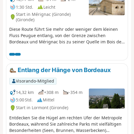
1:30 Std.
Leicht
Start in Mérignac (Gironde)
(Gironde)
Diese Route führt Sie mehr oder weniger dem kleinen
Fluss Peugue entlang, von der Grenze zwischen
Bordeaux und Mérignac bis zu seiner Quelle im Bois de
la Princesse in Pessac. Es handelt sich um eine gut
beschattete Strecke, die für alle Jahreszeiten geeignet
ist, außer bei sehr großer Hitze oder Regenwetter, und
die mit dem Mountainbike oder Trekkingrad befahren
Entlang der Hänge von Bordeaux
werden kann (der Untergrund ist entweder asphaltiert
oder aus festgestampftem Erdreich). Auch zu Fuß
Visorando-Mitglied
möglich, allerdings an einigen Stellen etwas mühsam
(Rue des As und Rue Socrate).
14,32 km
+308 m
-354 m
5:00 Std.
Mittel
Start in Lormont (Gironde)
Entdecken Sie die Hügel am rechten Ufer der Metropole
Bordeaux, während Sie zahlreiche Parks mit vielfältigen
Besonderheiten (Seen, Brunnen, Wasserbecken)