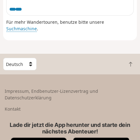
durchqueren. Außerdem genießen Sie einen herrlichen
Blick auf das rechte Ufer.
Für mehr Wandertouren, benutze bitte unsere
Suchmaschine
.
W
Z
ä
u
h
r
l
ü
e
Impressum, Endbenutzer-Lizenzvertrag und
c
e
Datenschutzerklärung
k
i
n
n
Kontakt
a
L
c
a
Lade dir jetzt die App herunter und starte dein
h
n
nächstes Abenteuer!
o
d
b