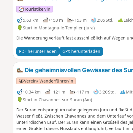
Touristiker/in
5,63 km
+153 m
-153 m
2:05 Std.
Leic
Start in Montagna-le-Templier (Jura)
Die Wanderung verläuft fast ausschließlich auf Wegen und
PDF herunterladen
GPX herunterladen
Die geheimnisvollen Gewässer des Su
Verein/ Wanderführer/in
10,34 km
+121 m
-117 m
3:20 Std.
Mit
Start in Chavannes-sur-Suran (Ain)
Der Suran entspringt im nahe gelegenen Jura und fließt du
Wasser fließt. Zwischen Chavannes und dem Unterlauf von 
unterirdischen Lauf. Der Suran kann einen Großteil des Ja
einen Großteil dieses Flusslaufs entlangführt, verläuft i