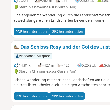
7,22 km
+262 m
-261 m
2:50 Std.
Leic
Start in Chavannes-sur-Suran (Ain)
Eine angenehme Wanderung durch die Landschaft zwischen
abwechslungsreichen Landschaften bewundern können.
PDF herunterladen
GPX herunterladen
Das Schloss Rosy und der Col des Just
Visorando-Mitglied
14,81 km
+427 m
-426 m
5:25 Std.
Sc
Start in Chavannes-sur-Suran (Ain)
Schöne Wanderung mit herrlichen Landschaften am Col des
die trotz ihrer Schwierigkeit in einigen Abschnitten sehr rei
PDF herunterladen
GPX herunterladen