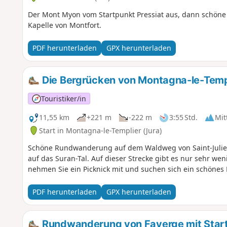
Der Mont Myon vom Startpunkt Pressiat aus, dann schö
Kapelle von Montfort.
PDF herunterladen
GPX herunterladen
Die Bergrücken von Montagna-le-Temp
Touristiker/in
11,55 km
+221 m
-222 m
3:55 Std.
Mit
Start in Montagna-le-Templier (Jura)
Schöne Rundwanderung auf dem Waldweg von Saint-Juli
auf das Suran-Tal. Auf dieser Strecke gibt es nur sehr we
nehmen Sie ein Picknick mit und suchen sich ein schönes 
PDF herunterladen
GPX herunterladen
Rundwanderung von Faverge mit Start