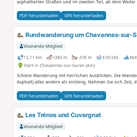
asphaltierten Straßen und im zweiten Teil, ab dem Weiler
im Unterholz. Die Tour ist gelb markiert.
PDF herunterladen
GPX herunterladen
Rundwanderung um Chavannes-sur-S
Visorando-Mitglied
12,11 km
+385 m
-378 m
4:35 Std.
Mit
Start in Chavannes-sur-Suran (Ain)
Schöne Wanderung mit herrlichen Ausblicken. Die Wander
Asphalt) alles andere als eintönig. Nehmen Sie sich Zeit
PDF herunterladen
GPX herunterladen
Les Trénos und Cuvergnat
Visorando-Mitglied