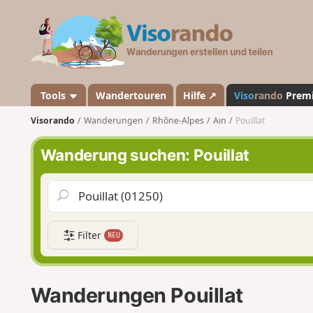
V
i
s
o
r
a
Tools
Wandertouren
Hilfe ↗
Viso
rando
Prem
n
Visorando
Wanderungen
Rhône-Alpes
Ain
Pouillat
d
o
Wanderung suchen: Pouillat
Filter
NEU
Wanderungen Pouillat