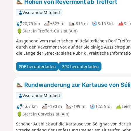
Höhen von Revermont ab Treffort
Visorando-Mitglied
20,75 km
+823 m
-815 m
8:15 Std.
Sc
Start in Treffort-Cuisiat (Ain)
Ausgehend vom malerischen mittelalterlichen Dorf Treffor
durch den Revermont vor, auf der Sie einige Aussichtspunk
die Länge der Strecke: siehe Rubrik „Praktische Informatio
PDF herunterladen
GPX herunterladen
Rundwanderung zur Kartause von Séli
Visorando-Mitglied
4,67 km
+190 m
-199 m
1:55 Std.
Leic
Start in Corveissiat (Ain)
Schöner Ausblick auf die Kartause von Sélignac von der s
Strecke entlang der Umfassungsmauer am Flussufer. Seh