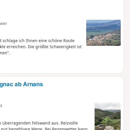
hwer
t schlage ich Ihnen eine schöne Route
te erreichen. Die größte Schwierigkeit ist
nen”.
gnac ab Arnans
ht
ie überragenden Felswand aus. Reizvolle
r gut begehbare Wege. Bei Regenwetter kann