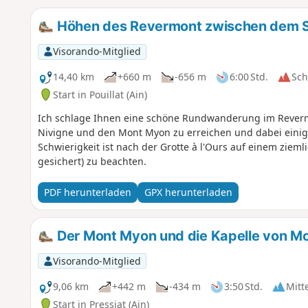
Höhen des Revermont zwischen dem S
Visorando-Mitglied
14,40 km
+660 m
-656 m
6:00 Std.
Sc
Start in Pouillat (Ain)
Ich schlage Ihnen eine schöne Rundwanderung im Revermon
Nivigne und den Mont Myon zu erreichen und dabei einig
Schwierigkeit ist nach der Grotte à l'Ours auf einem ziemli
gesichert) zu beachten.
PDF herunterladen
GPX herunterladen
Der Mont Myon und die Kapelle von Mon
Visorando-Mitglied
9,06 km
+442 m
-434 m
3:50 Std.
Mitt
Start in Pressiat (Ain)