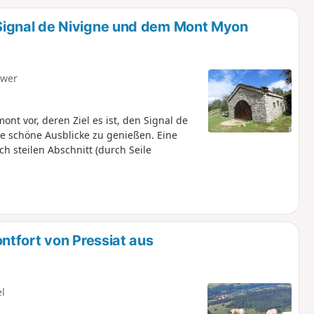
u
n
ignal de Nivigne und dem Mont Myon
m
hwer
t vor, deren Ziel es ist, den Signal de
e schöne Ausblicke zu genießen. Eine
ch steilen Abschnitt (durch Seile
tfort von Pressiat aus
el