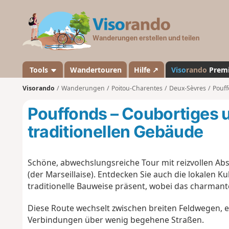
V
i
s
o
r
a
Tools
Wandertouren
Hilfe ↗
Viso
rando
Prem
n
Visorando
Wanderungen
Poitou-Charentes
Deux-Sèvres
Pouf
d
o
Pouffonds – Coubortiges 
traditionellen Gebäude
Schöne, abwechslungsreiche Tour mit reizvollen Abs
(der Marseillaise). Entdecken Sie auch die lokalen K
traditionelle Bauweise präsent, wobei das charmant
Diese Route wechselt zwischen breiten Feldwegen, 
Verbindungen über wenig begehene Straßen.