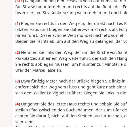
(
S/Z
) Parkplatz neben dem Festsaal von Pouffonds (auf der 
Die Straße hinuntergehen und rechts auf die Route des Éc
bis zur ersten Straßenkreuzung weitergehen und dort lin
(
1
) Biegen Sie rechts in den Weg ein, der direkt nach Les 
letzten Haus und biegen Sie dabei zweimal rechts ab. Fol
hineinführt. Dieser schöne Weg mündet nach etwas mehr al
Biegen Sie rechts ab, um auf den Weg zu gelangen, der vo
(
2
) Nehmen Sie links den Weg, der um die Kirche von Sai
Parkplatzes auf einem Weg weiterführt, der sich den Hang
Sie rechts abbiegen müssen, um hinunter zur Minoterie d
Ufer der Marseillaise an.
(
3
) Etwa fünfzig Meter nach der Brücke biegen Sie links in
entfernt sich der Weg vom Fluss und geht kurz nach einer
sich dem Weiler Le Vignolet nähert. Biegen Sie links in di
(
4
) Umgehen Sie das letzte Haus rechts und sobald Sie au
steilen Pfad zwischen den Buchsbäumen, der zum Ufer der
achten Sie darauf, nicht auf den Steinen auszurutschen, 
sein kann.