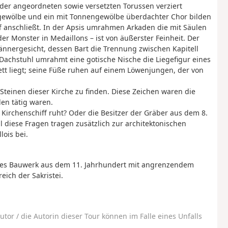
er angeordneten sowie versetzten Torussen verziert
ngewölbe und ein mit Tonnengewölbe überdachter Chor bilden
f anschließt. In der Apsis umrahmen Arkaden die mit Säulen
er Monster in Medaillons – ist von äußerster Feinheit. Der
Männergesicht, dessen Bart die Trennung zwischen Kapitell
Dachstuhl umrahmt eine gotische Nische die Liegefigur eines
tt liegt; seine Füße ruhen auf einem Löwenjungen, der von
teinen dieser Kirche zu finden. Diese Zeichen waren die
en tätig waren.
 Kirchenschiff ruht? Oder die Besitzer der Gräber aus dem 8.
 diese Fragen tragen zusätzlich zur architektonischen
ois bei.
sches Bauwerk aus dem 11. Jahrhundert mit angrenzendem
ich der Sakristei.
utor / die Autorin dieser Tour können im Falle eines Unfalls