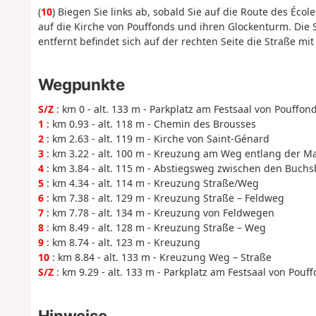
(
10
) Biegen Sie links ab, sobald Sie auf die Route des Éc
auf die Kirche von Pouffonds und ihren Glockenturm. Die 
entfernt befindet sich auf der rechten Seite die Straße mi
Wegpunkte
S/Z
: km 0 - alt. 133 m - Parkplatz am Festsaal von Pouffon
1
: km 0.93 - alt. 118 m - Chemin des Brousses
2
: km 2.63 - alt. 119 m - Kirche von Saint-Génard
3
: km 3.22 - alt. 100 m - Kreuzung am Weg entlang der Ma
4
: km 3.84 - alt. 115 m - Abstiegsweg zwischen den Buc
5
: km 4.34 - alt. 114 m - Kreuzung Straße/Weg
6
: km 7.38 - alt. 129 m - Kreuzung Straße – Feldweg
7
: km 7.78 - alt. 134 m - Kreuzung von Feldwegen
8
: km 8.49 - alt. 128 m - Kreuzung Straße – Weg
9
: km 8.74 - alt. 123 m - Kreuzung
10
: km 8.84 - alt. 133 m - Kreuzung Weg – Straße
S/Z
: km 9.29 - alt. 133 m - Parkplatz am Festsaal von Pouf
Hinweise