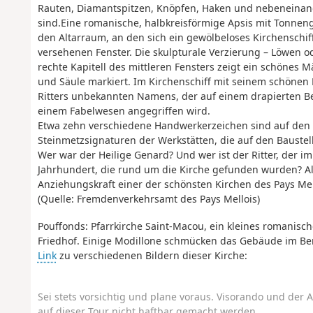
Rauten, Diamantspitzen, Knöpfen, Haken und nebeneinand
sind.Eine romanische, halbkreisförmige Apsis mit Tonne
den Altarraum, an den sich ein gewölbeloses Kirchenschif
versehenen Fenster. Die skulpturale Verzierung – Löwen od
rechte Kapitell des mittleren Fensters zeigt ein schönes 
und Säule markiert. Im Kirchenschiff mit seinem schönen 
Ritters unbekannten Namens, der auf einem drapierten Be
einem Fabelwesen angegriffen wird.
Etwa zehn verschiedene Handwerkerzeichen sind auf den S
Steinmetzsignaturen der Werkstätten, die auf den Baustell
Wer war der Heilige Genard? Und wer ist der Ritter, der im
Jahrhundert, die rund um die Kirche gefunden wurden? All
Anziehungskraft einer der schönsten Kirchen des Pays Mell
(Quelle: Fremdenverkehrsamt des Pays Mellois)
Pouffonds: Pfarrkirche Saint-Macou, ein kleines romani
Friedhof. Einige Modillone schmücken das Gebäude im Bere
Link
zu verschiedenen Bildern dieser Kirche:
Sei stets vorsichtig und plane voraus. Visorando und der A
auf dieser Tour nicht haftbar gemacht werden.