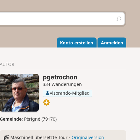
S
u
c
h
e
Konto erstellen
Anmelden
n
AUTOR
pgetrochon
334 Wanderungen
Visorando-Mitglied
Gemeinde:
Périgné (79170)
Maschinell übersetzte Tour -
Originalversion