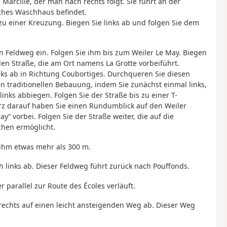
Marcillé, der man nach rechts folgt. Sie führt an der
sches Waschhaus befindet.
zu einer Kreuzung. Biegen Sie links ab und folgen Sie dem
n Feldweg ein. Folgen Sie ihm bis zum Weiler Le May. Biegen
den Straße, die am Ort namens La Grotte vorbeiführt.
inks ab in Richtung Coubortiges. Durchqueren Sie diesen
traditionellen Bebauung, indem Sie zunächst einmal links,
nks abbiegen. Folgen Sie der Straße bis zu einer T-
Kurz darauf haben Sie einen Rundumblick auf den Weiler
“ vorbei. Folgen Sie der Straße weiter, die auf die
chen ermöglicht.
 ihm etwas mehr als 300 m.
 links ab. Dieser Feldweg führt zurück nach Pouffonds.
r parallel zur Route des Écoles verläuft.
 rechts auf einen leicht ansteigenden Weg ab. Dieser Weg