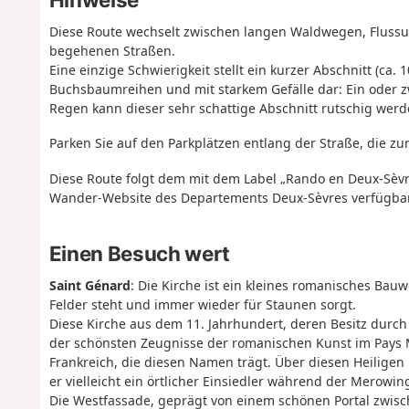
Diese Route wechselt zwischen langen Waldwegen, Flussu
begehenen Straßen.
Eine einzige Schwierigkeit stellt ein kurzer Abschnitt (ca
Buchsbaumreihen und mit starkem Gefälle dar: Ein oder zw
Regen kann dieser sehr schattige Abschnitt rutschig werd
Parken Sie auf den Parkplätzen entlang der Straße, die zum 
Diese Route folgt dem mit dem Label „Rando en Deux-Sèvr
Wander-Website des Departements Deux-Sèvres verfügbar
Einen Besuch wert
Saint Génard
: Die Kirche ist ein kleines romanisches Bau
Felder steht und immer wieder für Staunen sorgt.
Diese Kirche aus dem 11. Jahrhundert, deren Besitz durch d
der schönsten Zeugnisse der romanischen Kunst im Pays Me
Frankreich, die diesen Namen trägt. Über diesen Heilige
er vielleicht ein örtlicher Einsiedler während der Merowinge
Die Westfassade, geprägt von einem schönen Portal zwisc