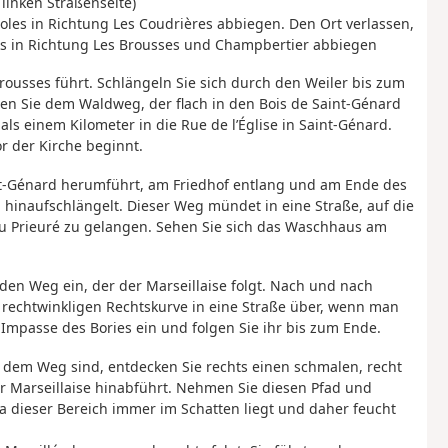
linken Straßenseite)
oles in Richtung Les Coudrières abbiegen. Den Ort verlassen,
ks in Richtung Les Brousses und Champbertier abbiegen
Brousses führt. Schlängeln Sie sich durch den Weiler bis zum
gen Sie dem Waldweg, der flach in den Bois de Saint-Génard
s einem Kilometer in die Rue de l’Église in Saint-Génard.
r der Kirche beginnt.
nt-Génard herumführt, am Friedhof entlang und am Ende des
 hinaufschlängelt. Dieser Weg mündet in eine Straße, auf die
u Prieuré zu gelangen. Sehen Sie sich das Waschhaus am
 den Weg ein, der der Marseillaise folgt. Nach und nach
 rechtwinkligen Rechtskurve in eine Straße über, wenn man
e Impasse des Bories ein und folgen Sie ihr bis zum Ende.
f dem Weg sind, entdecken Sie rechts einen schmalen, recht
 Marseillaise hinabführt. Nehmen Sie diesen Pfad und
da dieser Bereich immer im Schatten liegt und daher feucht