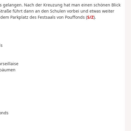
oles gelangen. Nach der Kreuzung hat man einen schönen Blick
Straße führt dann an den Schulen vorbei und etwas weiter
t dem Parkplatz des Festsaals von Pouffonds (
S/Z
).
ds
rseillaise
hsbäumen
fonds