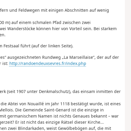
fern und Feldwegen mit einigen Abschnitten auf wenig
. 100 m) auf einem schmalen Pfad zwischen zwei
ei Wanderstöcke können hier von Vorteil sein. Bei starkem
en.
Festsaal führt (auf der linken Seite).
es“ ausgezeichneten Rundweg „La Marseillaise“, der auf der
 ist:
http://randoendeuxsevres.fr/index.php
werk (seit 1907 unter Denkmalschutz), das einsam inmitten der
ie Abtei von Nouaillé im Jahr 1118 bestätigt wurde, ist eines
llois. Die Gemeinde Saint-Genard ist die einzige in
n mit germanischem Namen ist nichts Genaues bekannt – war
rzeit? Er ist nicht das einzige Rätsel dieser Kirche...
hen zwei Blindarkaden, weist Gewölbebögen auf, die mit