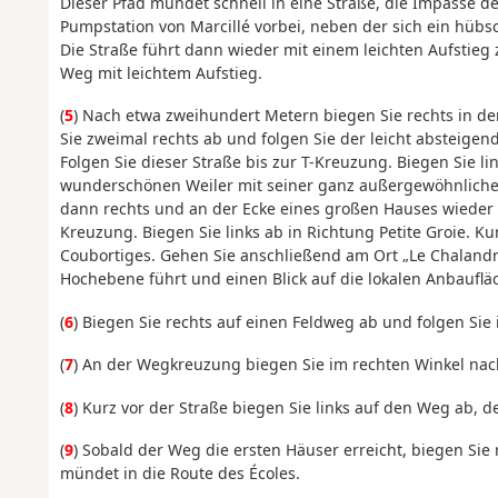
Dieser Pfad mündet schnell in eine Straße, die Impasse de 
Pumpstation von Marcillé vorbei, neben der sich ein hüb
Die Straße führt dann wieder mit einem leichten Aufstieg 
Weg mit leichtem Aufstieg.
(
5
) Nach etwa zweihundert Metern biegen Sie rechts in de
Sie zweimal rechts ab und folgen Sie der leicht absteigen
Folgen Sie dieser Straße bis zur T-Kreuzung. Biegen Sie l
wunderschönen Weiler mit seiner ganz außergewöhnlichen 
dann rechts und an der Ecke eines großen Hauses wieder li
Kreuzung. Biegen Sie links ab in Richtung Petite Groie. 
Coubortiges. Gehen Sie anschließend am Ort „Le Chalandray
Hochebene führt und einen Blick auf die lokalen Anbauflä
(
6
) Biegen Sie rechts auf einen Feldweg ab und folgen Sie
(
7
) An der Wegkreuzung biegen Sie im rechten Winkel nach
(
8
) Kurz vor der Straße biegen Sie links auf den Weg ab, de
(
9
) Sobald der Weg die ersten Häuser erreicht, biegen Sie
mündet in die Route des Écoles.