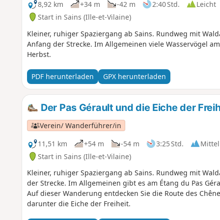
8,92 km
+34 m
-42 m
2:40 Std.
Leicht
Start in Sains (Ille-et-Vilaine)
Kleiner, ruhiger Spaziergang ab Sains. Rundweg mit Walda
Anfang der Strecke. Im Allgemeinen viele Wasservögel am
Herbst.
PDF herunterladen
GPX herunterladen
Der Pas Gérault und die Eiche der Freih
Verein/ Wanderführer/in
11,51 km
+54 m
-54 m
3:25 Std.
Mittel
Start in Sains (Ille-et-Vilaine)
Kleiner, ruhiger Spaziergang ab Sains. Rundweg mit Walda
der Strecke. Im Allgemeinen gibt es am Étang du Pas Géra
Auf dieser Wanderung entdecken Sie die Route des Chên
darunter die Eiche der Freiheit.