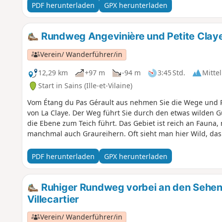
PDF herunterladen
GPX herunterladen
Rundweg Angevinière und Petite Claye
Verein/ Wanderführer/in
12,29 km
+97 m
-94 m
3:45 Std.
Mittel
Start in Sains (Ille-et-Vilaine)
Vom Étang du Pas Gérault aus nehmen Sie die Wege und 
von La Claye. Der Weg führt Sie durch den etwas wilden Guy
die Ebene zum Teich führt. Das Gebiet ist reich an Fauna,
manchmal auch Graureihern. Oft sieht man hier Wild, das 
PDF herunterladen
GPX herunterladen
Ruhiger Rundweg vorbei an den Sehen
Villecartier
Verein/ Wanderführer/in