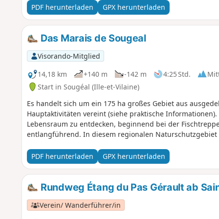
PDF herunterladen
GPX herunterladen
Das Marais de Sougeal
Visorando-Mitglied
14,18 km
+140 m
-142 m
4:25 Std.
Mit
Start in Sougéal (Ille-et-Vilaine)
Es handelt sich um ein 175 ha großes Gebiet aus ausgede
Hauptaktivitäten vereint (siehe praktische Informationen).
Lebensraum zu entdecken, beginnend bei der Fischtrepp
entlangführend. In diesem regionalen Naturschutzgebiet 
PDF herunterladen
GPX herunterladen
Rundweg Étang du Pas Gérault ab Sai
Verein/ Wanderführer/in