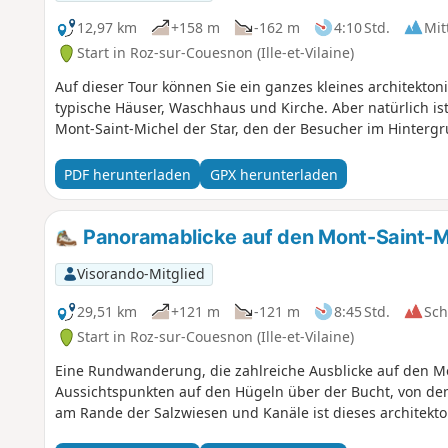
12,97 km
+158 m
-162 m
4:10 Std.
Mit
Start in Roz-sur-Couesnon (Ille-et-Vilaine)
Auf dieser Tour können Sie ein ganzes kleines architekt
typische Häuser, Waschhaus und Kirche. Aber natürlich ist,
Mont-Saint-Michel der Star, den der Besucher im Hintergr
PDF herunterladen
GPX herunterladen
Panoramablicke auf den Mont-Saint-M
Visorando-Mitglied
29,51 km
+121 m
-121 m
8:45 Std.
Sc
Start in Roz-sur-Couesnon (Ille-et-Vilaine)
Eine Rundwanderung, die zahlreiche Ausblicke auf den Mo
Aussichtspunkten auf den Hügeln über der Bucht, von de
am Rande der Salzwiesen und Kanäle ist dieses architek