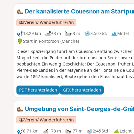
Der kanalisierte Couesnon am Startp
Verein/ Wanderführer/in
13,29 km
+3 m
-3 m
3:50 Std.
Mittel
Start in Pontorson (Manche)
Dieser Spaziergang führt am Couesnon entlang zwischen
Möglichkeit, die Polder auf der bretonischen Seite sowie d
beobachten.Ein wenig Geschichte: Der Couesnon, früher Le
Pierre-des-Landes in der Mayenne an der Fontaine de Co
wurde 1867 kanalisiert, Boote gehen den Fluss hinauf bi
errichtet wurde, sollte den Aufstieg der Flut im Flussbett
Überschwemmungen führte. Er wurde 2008 abgerissen u
PDF herunterladen
GPX herunterladen
maritimen Charakters des Mont-Saint-Michel durch den 
Umgebung von Saint-Georges-de-Gré
Verein/ Wanderführer/in
8,71 km
+78 m
-77 m
2:45 Std.
Leicht