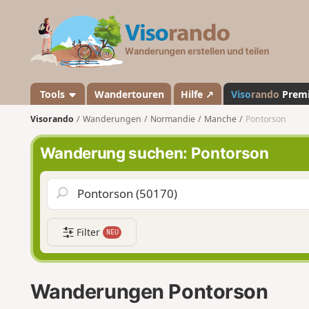
V
i
s
o
r
a
Tools
Wandertouren
Hilfe ↗
Viso
rando
Prem
n
Visorando
Wanderungen
Normandie
Manche
Pontorson
d
o
Wanderung suchen: Pontorson
Filter
NEU
Wanderungen Pontorson