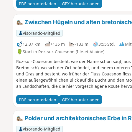
PDF herunterladen
GPX herunterladen
Zwischen Hügeln und alten bretonisch
Visorando-Mitglied
12,37 km
+135 m
-133 m
3:55 Std.
Mit
Start in Roz-sur-Couesnon (Ille-et-Vilaine)
Roz-sur-Couesnon besteht, wie der Name schon sagt, aus e
Bretonisch), wo sich der Ort befindet, und einem unteren
und Grasland besteht, wo früher der Fluss Couesnon floss
einen außergewöhnlichen Blick auf die Bucht und den Mont
an Landschaften, die die hier vorgeschlagene Route herv
PDF herunterladen
GPX herunterladen
Polder und architektonisches Erbe in
Visorando-Mitglied