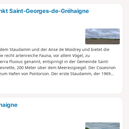
u
n
unkt Saint-Georges-de-Gréhaigne
m
 dem Staudamm und der Anse de Moidrey und bietet die
ie recht artenreiche Fauna, vor allem Vögel, zu
rra Fluvius genannt, entspringt in der Gemeinde Saint-
uesnette, 200 Meter über dem Meeresspiegel. Der Couesnon
s zum Hafen von Pontorson. Der erste Staudamm, der 1969
 verhindern, der bei hohen Gezeitenkoeffizienten zu
nd im Rahmen der Maßnahmen zur Wiederherstellung des
Couesnon-Staudamm ersetzt.
haigne