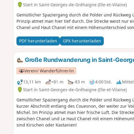
Start in Saint-Georges-de-Gréhaigne (Ille-et-Vilaine)
Gemütlicher Spaziergang durch die Polder und Rückweg üb
Prinzip atmet man hier tief durch. Die Strecke weist nur e
Chanel und Haut Chanel mit einem Höhenunterschied von 1
PDF herunterladen
GPX herunterladen
Große Rundwanderung in Saint-Georg
Verein/ Wanderführer/in
13,11 km
+81 m
-83 m
4:00 Std.
Mittel
Start in Saint-Georges-de-Gréhaigne (Ille-et-Vilaine)
Gemütlicher Spaziergang durch die Polder und Rückweg üb
kurzer Abschnitt entlang des Couesnon, der weiter zur Voi
Michel. Im Prinzip atmet man hier frische Luft. Die Streck
zwischen Chanel und Le Haut Chanel mit einem Höhenunte
sind Kirschen oder Kastanien!