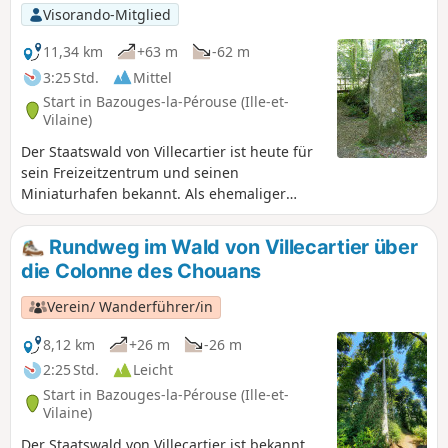
Visorando-Mitglied
11,34 km
+63 m
-62 m
3:25 Std.
Mittel
Start in Bazouges-la-Pérouse (Ille-et-
Vilaine)
Der Staatswald von Villecartier ist heute für
sein Freizeitzentrum und seinen
Miniaturhafen bekannt. Als ehemaliger
königlicher Wald von 1000 ha beherbergte
er seit der Antike Handwerker: Die
Rundweg im Wald von Villecartier über
archäologische Stätte „Auge des Sabotiers“
die Colonne des Chouans
zeugt davon. In der Römerzeit und später im
Mittelalter entwickelten sich die Aktivitäten
Verein/ Wanderführer/in
vor dem Hintergrund der Religion ständig
weiter. Dieser Spaziergang, der zu 100 %
8,12 km
+26 m
-26 m
durch den Wald führt, lädt Sie ein, all diese
2:25 Std.
Leicht
geschichtsträchtigen Orte zu entdecken.
Start in Bazouges-la-Pérouse (Ille-et-
Vilaine)
Der Staatswald von Villecartier ist bekannt