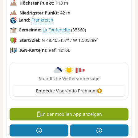
Höchster Punkt:
113 m
Niedrigster Punkt:
42 m
Land:
Frankreich
Gemeinde:
La Fontenelle
(35560)
Start/Ziel:
N 48.465457° / W 1.505289°
IGN-Karte(n):
Ref. 1216E
Stündliche Wettervorhersage
Entdecke Visorando Premium
In der mobilen App anzeigen