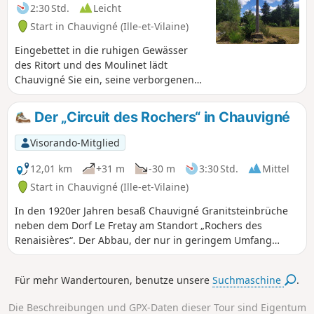
2:30 Std.
Leicht
Start in Chauvigné (Ille-et-Vilaine)
Eingebettet in die ruhigen Gewässer
des Ritort und des Moulinet lädt
Chauvigné Sie ein, seine verborgenen
Schätze zu entdecken und gewährt
Ihnen einen Einblick in seine
Der „Circuit des Rochers“ in Chauvigné
Geschichte.
Visorando-Mitglied
12,01 km
+31 m
-30 m
3:30 Std.
Mittel
Start in Chauvigné (Ille-et-Vilaine)
In den 1920er Jahren besaß Chauvigné Granitsteinbrüche
neben dem Dorf Le Fretay am Standort „Rochers des
Renaisières“. Der Abbau, der nur in geringem Umfang
stattfand, konzentrierte sich hauptsächlich auf die
Herstellung von Grabdenkmälern. Der Wanderer
Für mehr Wandertouren, benutze unsere
Suchmaschine
.
unternimmt einen Ausflug mitten ins Herz des
Granitlandes: zwischen Wiesen, wo der Granit zutage tritt,
Die Beschreibungen und GPX-Daten dieser Tour sind Eigentum
und traditionellen Gebäuden.