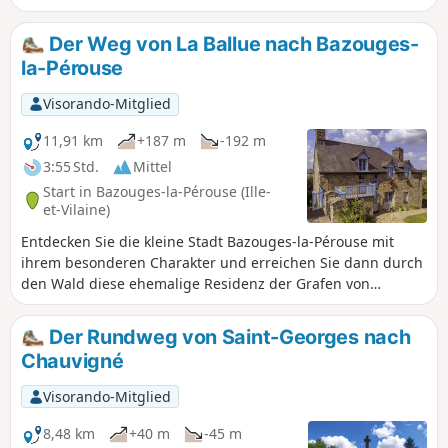
praktische Informationen). Dieser
Rundweg lädt Sie ein, diesen
Der Weg von La Ballue nach Bazouges-
Lebensraum zu entdecken, beginnend
la-Pérouse
bei der Fischtreppe und anschließend
dicht am Couesnon entlangführend. In
Visorando-Mitglied
diesem regionalen Naturschutzgebiet
ist nur Vogelgesang zu hören.
11,91 km
+187 m
-192 m
3:55 Std.
Mittel
Start in Bazouges-la-Pérouse (Ille-
et-Vilaine)
Entdecken Sie die kleine Stadt Bazouges-la-Pérouse mit
ihrem besonderen Charakter und erreichen Sie dann durch
den Wald diese ehemalige Residenz der Grafen von
Fougères, die heute als Gästehaus dient, und wandern Sie
schließlich entlang charmanter Bäche, die Ruhe und
Der Rundweg von Saint-Georges nach
Gelassenheit bieten.
Chauvigné
Visorando-Mitglied
8,48 km
+40 m
-45 m