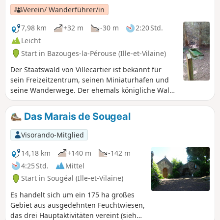
vorgeschlagenen Route können Sie einige
Verein/ Wanderführer/in
davon entdecken und mit etwas Glück auch
die vierbeinigen Bewohner des Waldes.
7,98 km
+32 m
-30 m
2:20 Std.
Dazu müssen Sie relativ leise sein und ein
Leicht
wenig Glück haben.
Start in Bazouges-la-Pérouse (Ille-et-Vilaine)
Der Staatswald von Villecartier ist bekannt für
sein Freizeitzentrum, seinen Miniaturhafen und
seine Wanderwege. Der ehemals königliche Wald
hat eine Fläche von 1000 ha. Er ist übersät mit
mehr oder weniger alten Denkmälern, die von
Das Marais de Sougeal
den menschlichen Aktivitäten im Laufe seiner
Geschichte zeugen. Auf der vorgeschlagenen
Visorando-Mitglied
Route können Sie einige davon entdecken und mit
etwas Glück auch die vierbeinigen Bewohner des
14,18 km
+140 m
-142 m
Waldes. Dazu sollten Sie sich jedoch relativ leise
4:25 Std.
Mittel
verhalten.
Start in Sougéal (Ille-et-Vilaine)
Es handelt sich um ein 175 ha großes
Gebiet aus ausgedehnten Feuchtwiesen,
das drei Hauptaktivitäten vereint (siehe