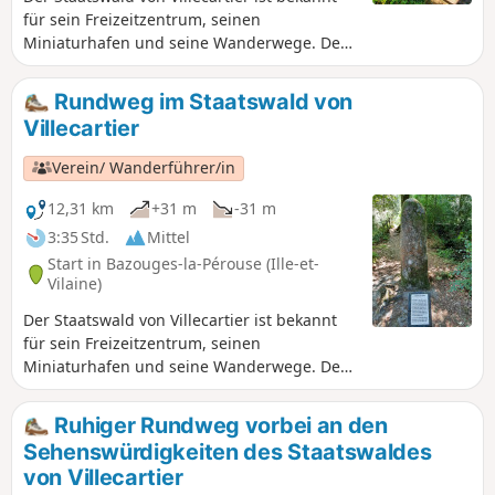
für sein Freizeitzentrum, seinen
Miniaturhafen und seine Wanderwege. Der
ehemals königliche Wald hat eine Fläche von
1000 ha. Er ist übersät mit mehr oder
Rundweg im Staatswald von
weniger alten Denkmälern, die von den
Villecartier
menschlichen Aktivitäten im Laufe seiner
Geschichte zeugen. Auf der
Verein/ Wanderführer/in
vorgeschlagenen Route können Sie einige
davon entdecken und mit etwas Glück auch
12,31 km
+31 m
-31 m
die vierbeinigen Bewohner des Waldes.
3:35 Std.
Mittel
Dazu müssen Sie sich jedoch relativ leise
Start in Bazouges-la-Pérouse (Ille-et-
verhalten.
Vilaine)
Der Staatswald von Villecartier ist bekannt
für sein Freizeitzentrum, seinen
Miniaturhafen und seine Wanderwege. Der
ehemals königliche Wald hat eine Fläche von
1000 ha. Er ist übersät mit mehr oder
Ruhiger Rundweg vorbei an den
weniger alten Denkmälern, die von den
Sehenswürdigkeiten des Staatswaldes
menschlichen Aktivitäten im Laufe seiner
von Villecartier
Geschichte zeugen. Auf der