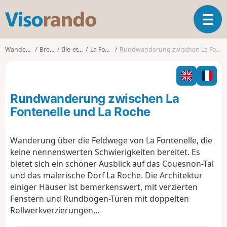
V
T
i
o
s
g
o
Wanderungen
Bretagne
Ille-et-Vilaine
La Fontenelle
Rundwanderung zwischen La Fontenelle und La Roche
g
r
l
a
e
n
n
d
Rundwanderung zwischen La
a
o
v
Fontenelle und La Roche
i
g
Wanderung über die Feldwege von La Fontenelle, die
a
keine nennenswerten Schwierigkeiten bereitet. Es
t
i
bietet sich ein schöner Ausblick auf das Couesnon-Tal
o
und das malerische Dorf La Roche. Die Architektur
n
einiger Häuser ist bemerkenswert, mit verzierten
Fenstern und Rundbogen-Türen mit doppelten
Rollwerkverzierungen...