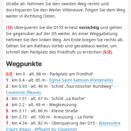
Straße ab. Nehmen Sie den zweiten Weg rechts und
durchqueren Sie den Weiler Villeneuve. Folgen Sie dem Weg
weiter in Richtung Osten.
(
11
) Überqueren Sie die D155 erneut
vorsichtig
und gehen
Sie gegenüber auf der D5 weiter. An einer Weggabelung
nehmen Sie den linken Weg. Am Ende biegen Sie rechts ab.
Gehen Sie am Rathaus vorbei und geradeaus weiter, um
schnell den Parkplatz des Friedhofs zu erreichen (
S/Z
).
Wegpunkte
S/Z
: km 0 - alt. 88 m - Parkplatz am Friedhof
1
: km 0.4 - alt. 85 m -
Église Saint-Samson (Fontenelle)
2
: km 0.93 - alt. 46 m - Schild „Touristischer Rundweg“ -
Couesnon (fleuve)
3
: km 1.51 - alt. 67 m - Schild „La Roche“
4
: km 2.2 - alt. 49 m - Wegkreuzung
5
: km 3.11 - alt. 66 m - Kleine Straße
6
: km 3.72 - alt. 100 m - Kreuzung – La Porte
7
: km 4.34 - alt. 82 m - Überquerung der D15 -
Bouessière
(cours d'eau) - Affluent du Couesnon