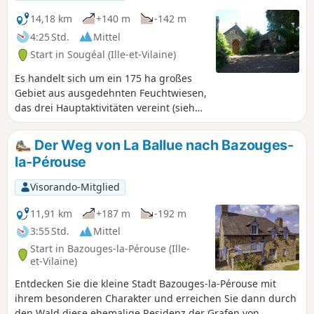
14,18 km
+140 m
-142 m
4:25 Std.
Mittel
Start in Sougéal (Ille-et-Vilaine)
Es handelt sich um ein 175 ha großes
Gebiet aus ausgedehnten Feuchtwiesen,
das drei Hauptaktivitäten vereint (siehe
praktische Informationen). Dieser
Rundweg lädt Sie ein, diesen
Der Weg von La Ballue nach Bazouges-
Lebensraum zu entdecken, beginnend
la-Pérouse
bei der Fischtreppe und anschließend
dicht am Couesnon entlangführend. In
Visorando-Mitglied
diesem regionalen Naturschutzgebiet
ist nur Vogelgesang zu hören.
11,91 km
+187 m
-192 m
3:55 Std.
Mittel
Start in Bazouges-la-Pérouse (Ille-
et-Vilaine)
Entdecken Sie die kleine Stadt Bazouges-la-Pérouse mit
ihrem besonderen Charakter und erreichen Sie dann durch
den Wald diese ehemalige Residenz der Grafen von