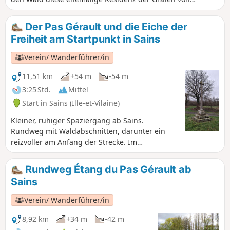
Fougères, die heute als Gästehaus dient, und wandern Sie
schließlich entlang charmanter Bäche, die Ruhe und
Der Pas Gérault und die Eiche der
Gelassenheit bieten.
Freiheit am Startpunkt in Sains
Verein/ Wanderführer/in
11,51 km
+54 m
-54 m
3:25 Std.
Mittel
Start in Sains (Ille-et-Vilaine)
Kleiner, ruhiger Spaziergang ab Sains.
Rundweg mit Waldabschnitten, darunter ein
reizvoller am Anfang der Strecke. Im
Allgemeinen gibt es am Étang du Pas Gérault
viele Wasservögel, insbesondere im Herbst. Auf
Rundweg Étang du Pas Gérault ab
dieser Wanderung entdecken Sie die Route des
Sains
Chênes mit zahlreichen bemerkenswerten
Bäumen, darunter die Eiche der Freiheit.
Verein/ Wanderführer/in
8,92 km
+34 m
-42 m