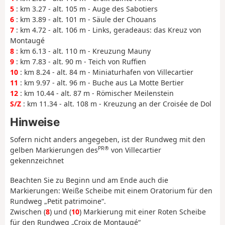
5
: km 3.27 - alt. 105 m - Auge des Sabotiers
6
: km 3.89 - alt. 101 m - Säule der Chouans
7
: km 4.72 - alt. 106 m - Links, geradeaus: das Kreuz von
Montaugé
8
: km 6.13 - alt. 110 m - Kreuzung Mauny
9
: km 7.83 - alt. 90 m - Teich von Ruffien
10
: km 8.24 - alt. 84 m - Miniaturhafen von Villecartier
11
: km 9.97 - alt. 96 m - Buche aus La Motte Bertier
12
: km 10.44 - alt. 87 m - Römischer Meilenstein
S/Z
: km 11.34 - alt. 108 m - Kreuzung an der Croisée de Dol
Hinweise
Sofern nicht anders angegeben, ist der Rundweg mit den
PR®
gelben Markierungen des
von Villecartier
gekennzeichnet
Beachten Sie zu Beginn und am Ende auch die
Markierungen: Weiße Scheibe mit einem Oratorium für den
Rundweg „Petit patrimoine“.
Zwischen (
8
) und (
10
) Markierung mit einer Roten Scheibe
für den Rundweg „Croix de Montaugé“