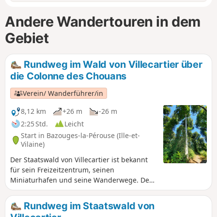
Andere Wandertouren in dem
Gebiet
Rundweg im Wald von Villecartier über
die Colonne des Chouans
Verein/ Wanderführer/in
8,12 km
+26 m
-26 m
2:25 Std.
Leicht
Start in Bazouges-la-Pérouse (Ille-et-
Vilaine)
Der Staatswald von Villecartier ist bekannt
für sein Freizeitzentrum, seinen
Miniaturhafen und seine Wanderwege. Der
ehemals königliche Wald hat eine Fläche von
1000 ha. Er ist übersät mit mehr oder
Rundweg im Staatswald von
weniger alten Denkmälern, die von den