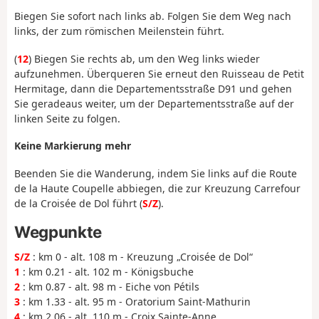
Biegen Sie sofort nach links ab. Folgen Sie dem Weg nach
links, der zum römischen Meilenstein führt.
(
12
) Biegen Sie rechts ab, um den Weg links wieder
aufzunehmen. Überqueren Sie erneut den Ruisseau de Petit
Hermitage, dann die Departementsstraße D91 und gehen
Sie geradeaus weiter, um der Departementsstraße auf der
linken Seite zu folgen.
Keine Markierung mehr
Beenden Sie die Wanderung, indem Sie links auf die Route
de la Haute Coupelle abbiegen, die zur Kreuzung Carrefour
de la Croisée de Dol führt (
S/Z
).
Wegpunkte
S/Z
: km 0 - alt. 108 m - Kreuzung „Croisée de Dol“
1
: km 0.21 - alt. 102 m - Königsbuche
2
: km 0.87 - alt. 98 m - Eiche von Pétils
3
: km 1.33 - alt. 95 m - Oratorium Saint-Mathurin
4
: km 2.06 - alt. 110 m - Croix Sainte-Anne