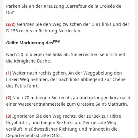
Parken Sie an der Kreuzung „Carrefour de la Croisée de
Dol“.
(
S/Z
) Nehmen Sie den Weg zwischen der D 91 links und der
D 155 rechts in Richtung Nordosten.
PR®
Gelbe Markierung des
Nach 50 m biegen Sie links ab. Sie erreichen sehr schnell
die Königliche Buche.
(
1
) Weiter nach rechts gehen. An der Weggabelung den
linken Weg nehmen, der nach links abbiegend zur Chêne
des Petils führt.
(
2
) Nach 70 m biegen Sie rechts ab und gelangen kurz nach
einer Wasserentnahmestelle zum Oratoire Saint-Mathurin.
(
3
) Ignorieren Sie den Weg rechts, der zurück zur Hêtre
Royal führt, und biegen Sie links ab. Der gerade Weg
verläuft in südwestlicher Richtung und mündet in die
Departementsstraße D155.