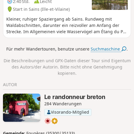
2:40 Std.
Leicht
Start in Sains (Ille-et-Vilaine)
Kleiner, ruhiger Spaziergang ab Sains. Rundweg mit
Waldabschnitten, darunter ein reizvoller am Anfang der
Strecke. Im Allgemeinen viele Wasservögel am Étang du Pas
Gérault, insbesondere im Herbst.
Für mehr Wandertouren, benutze unsere
Suchmaschine
.
Die Beschreibungen und GPX-Daten dieser Tour sind Eigentum
des Autors/der Autorin. Bitte nicht ohne Genehmigung
kopieren.
AUTOR
Le randonneur breton
284 Wanderungen
Visorando-Mitglied
Gemeinde:
Fougères (35300|35133)