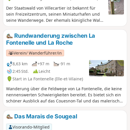
Der Staatswald von Villecartier ist bekannt für
sein Freizeitzentrum, seinen Miniaturhafen und
seine Wanderwege. Der ehemals königliche Wald
hat eine Fläche von 1000 ha. Er ist übersät mit
mehr oder weniger alten Denkmälern, die von
Rundwanderung zwischen La
den menschlichen Aktivitäten im Laufe seiner
Fontenelle und La Roche
Geschichte zeugen. Auf der vorgeschlagenen
Route können Sie einige davon entdecken und mit
Verein/ Wanderführer/in
etwas Glück auch die vierbeinigen Bewohner des
Waldes. Dazu sollten Sie sich jedoch relativ leise
8,63 km
+97 m
-91 m
verhalten.
2:45 Std.
Leicht
Start in La Fontenelle (Ille-et-Vilaine)
Wanderung über die Feldwege von La Fontenelle, die keine
nennenswerten Schwierigkeiten bereitet. Es bietet sich ein
schöner Ausblick auf das Couesnon-Tal und das malerische
Dorf La Roche. Die Architektur einiger Häuser ist
bemerkenswert, mit verzierten Fenstern und Rundbogen-
Das Marais de Sougeal
Türen mit doppelten Rollwerkverzierungen...
Visorando-Mitglied