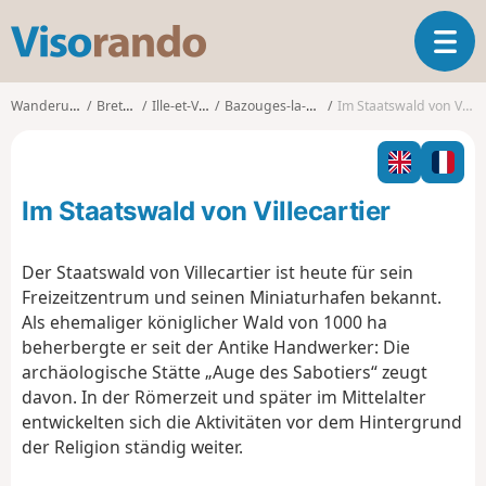
V
T
i
o
s
g
o
Wanderungen
Bretagne
Ille-et-Vilaine
Bazouges-la-Pérouse
Im Staatswald von Villecartier
g
r
l
a
e
n
n
d
Im Staatswald von Villecartier
a
o
v
i
Der Staatswald von Villecartier ist heute für sein
g
Freizeitzentrum und seinen Miniaturhafen bekannt.
a
Als ehemaliger königlicher Wald von 1000 ha
t
beherbergte er seit der Antike Handwerker: Die
i
o
archäologische Stätte „Auge des Sabotiers“ zeugt
n
davon. In der Römerzeit und später im Mittelalter
entwickelten sich die Aktivitäten vor dem Hintergrund
der Religion ständig weiter.