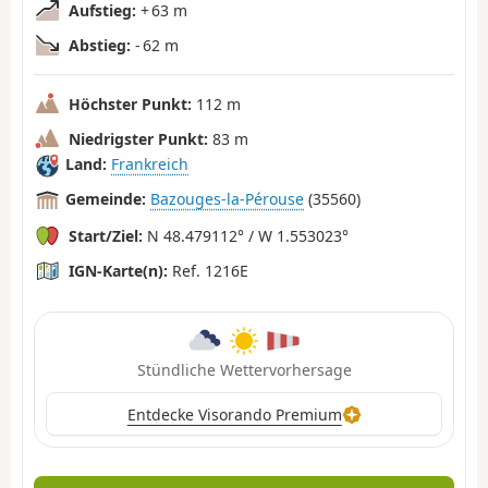
Aufstieg:
+ 63 m
Abstieg:
- 62 m
Höchster Punkt:
112 m
Niedrigster Punkt:
83 m
Land:
Frankreich
Gemeinde:
Bazouges-la-Pérouse
(35560)
Start/Ziel:
N 48.479112° / W 1.553023°
IGN-Karte(n):
Ref. 1216E
Stündliche Wettervorhersage
Entdecke Visorando Premium