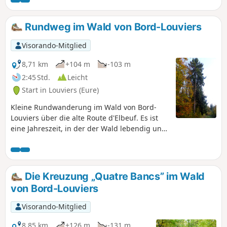
dieser Spaziergang dazu ein, eine Gegend zu entdecken, in
der die Ruhe des Waldes harmonisch mit dem Charme der
normannischen Landschaft verschmilzt. Auf der Strecke
Rundweg im Wald von Bord-Louviers
durchqueren die Wanderer die Wälder von Franqueville,
atmen die frische Luft unter dem Laub ein und genießen
Visorando-Mitglied
Aussichtspunkte, die den ganzen landschaftlichen
Reichtum des Plateaus östlich von Rouen offenbaren. Eine
8,71 km
+104 m
-103 m
leicht zugängliche und erholsame Wanderung, perfekt, um
2:45 Std.
Leicht
für ein paar Stunden dem Alltag zu entfliehen.
Start in Louviers (Eure)
Kleine Rundwanderung im Wald von Bord-
Louviers über die alte Route d'Elbeuf. Es ist
eine Jahreszeit, in der der Wald lebendig und
friedlich zugleich wirkt, die Tiere vor dem
Winter aktiv sind, Pilze aus dem Boden
sprießen und die Bäume ihre Blätter
verlieren.
Die Kreuzung „Quatre Bancs” im Wald
von Bord-Louviers
Visorando-Mitglied
8,85 km
+126 m
-131 m