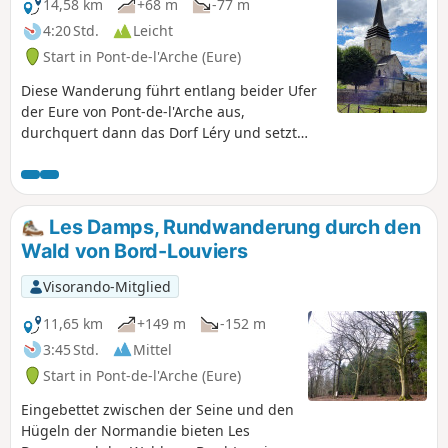
14,58 km
+68 m
-77 m
4:20 Std.
Leicht
Start in Pont-de-l'Arche (Eure)
Diese Wanderung führt entlang beider Ufer
der Eure von Pont-de-l'Arche aus,
durchquert dann das Dorf Léry und setzt
sich im Wald von Bord fort. Sie kehrt über
Les Damps zurück und bietet die
Möglichkeit, anschließend das charmante
Städtchen Pont-de-l'Arche zu besuchen. Bitte
Les Damps, Rundwanderung durch den
beachten Sie, dass diese Wanderung bei
Wald von Bord-Louviers
Hochwasser teilweise unbegehbar ist.
Visorando-Mitglied
11,65 km
+149 m
-152 m
3:45 Std.
Mittel
Start in Pont-de-l'Arche (Eure)
Eingebettet zwischen der Seine und den
Hügeln der Normandie bieten Les