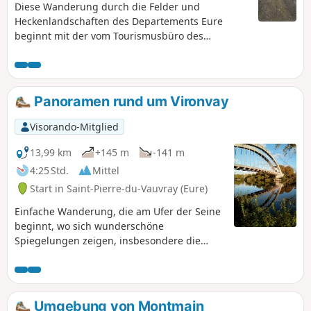
Diese Wanderung durch die Felder und
Heckenlandschaften des Departements Eure
beginnt mit der vom Tourismusbüro des
Departements Eure vorgeschlagenen „Boucle du
papillon“ (Schmetterlingsrunde). Sie führt weiter
über kleine Straßen durch die umliegenden
Weiler von Bourg-Beaudouin. Diese Route ist
Panoramen rund um Vironvay
besonders bei Hochwasser zu empfehlen, da sie
bewusst Waldwege sowie schlammige und
Visorando-Mitglied
sumpfige Pfade meidet.
13,99 km
+145 m
-141 m
4:25 Std.
Mittel
Start in Saint-Pierre-du-Vauvray (Eure)
Einfache Wanderung, die am Ufer der Seine
beginnt, wo sich wunderschöne
Spiegelungen zeigen, insbesondere die
typische Brücke von Saint-Pierre-du-Vauvray.
Anschließend führt ein sehr leichter Anstieg
in den Wald, von wo aus man das Dorf
Heudebouville und dann das herrliche
Umgebung von Montmain