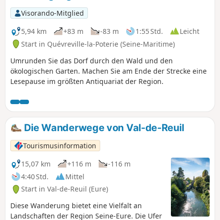
Visorando-Mitglied
5,94 km
+83 m
-83 m
1:55 Std.
Leicht
Start in Quévreville-la-Poterie (Seine-Maritime)
Umrunden Sie das Dorf durch den Wald und den
ökologischen Garten. Machen Sie am Ende der Strecke eine
Lesepause im größten Antiquariat der Region.
Die Wanderwege von Val-de-Reuil
Tourismusinformation
15,07 km
+116 m
-116 m
4:40 Std.
Mittel
Start in Val-de-Reuil (Eure)
Diese Wanderung bietet eine Vielfalt an
Landschaften der Region Seine-Eure. Die Ufer