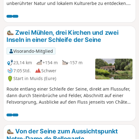
unberührter Natur und lokalem Kulturerbe zu entdecken.
Von Amfreville-la-Mi-Voie aus führt Sie der
Entdeckungspfad durch abwechslungsreiche Landschaften
mit Unterholz, Aussichtspunkten und ruhigen Wegen. Die
Route führt weiter nach Belbeuf, wo das Schloss elegant die
Zwei Mühlen, drei Kirchen und zwei
Umgebung überragt und von der Geschichte und dem
Inseln in einer Schleife der Seine
Charakter der Region zeugt. Es ist eine Einladung zur
Entspannung, zur Beobachtung und zur Sensibilisierung
Visorando-Mitglied
für die Umwelt.
23,14 km
+154 m
-157 m
7:05 Std.
Schwer
Start in Muids (Eure)
Route entlang einer Schleife der Seine, direkt am Flussufer,
dann durch Steinbrüche und Felder, Abschnitt auf einer
Felsvorsprung, Ausblicke auf den Fluss jenseits von Château
Gaillard und Rückweg über zwei Inseln... Vier
denkmalgeschützte Bauwerke auf der Strecke, darunter die
beiden Mühlen mit hängendem Rad und zwei der drei
Kirchen...
Von der Seine zum Aussichtspunkt
Notre-Dame de Bellegarde