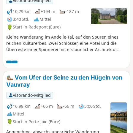
Visorando-Mitglied
10,79 km
+194 m
-187 m
3:40 Std.
Mittel
Start in Radepont (Eure)
Kleine Wanderung im Andelle-Tal, auf den Spuren eines
reichen Kulturerbes. Zwei Schlösser, eine Abtei und die
Überreste einer Spinnerei mit erstaunlicher Architektur
säumen diese Route. Schöne Waldwege, insbesondere der
Weg entlang der Umfassungsmauer des Schlosses von
Bonnemare, sowie die hügelige Landschaft beim Verlassen
von Douville-sur-Andelle runden den Charme dieser
Vom Ufer der Seine zu den Hügeln von
Wanderung ab.
Vauvray
Visorando-Mitglied
16,98 km
+66 m
-66 m
5:00 Std.
Mittel
Start in Porte-Joie (Eure)
Angenehme, abwechslungsreiche Wanderung,