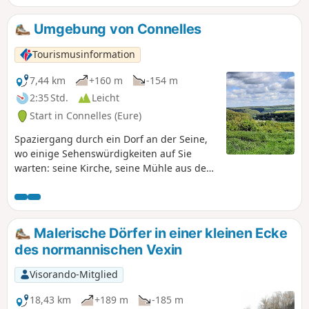
Taubenschlag bewundern kann.
Umgebung von Connelles
Tourismusinformation
7,44 km
+160 m
-154 m
2:35 Std.
Leicht
Start in Connelles (Eure)
Spaziergang durch ein Dorf an der Seine,
wo einige Sehenswürdigkeiten auf Sie
warten: seine Kirche, seine Mühle aus dem
15. Jahrhundert, von der nur noch die
Pfeiler aus dieser Zeit stammen. Das
Besondere an diesem Dorf sind seine
ungewöhnlichen Höhlenwohnungen. Seine
Malerische Dörfer in einer kleinen Ecke
Hänge über der Seine werden vom
des normannischen Vexin
FernwanderwegGR® 2 durchzogen, sind
Teil des Natura-2000-Programms und als
Visorando-Mitglied
wichtiges Vogelschutzgebiet (ZICO)
ausgewiesen.
18,43 km
+189 m
-185 m