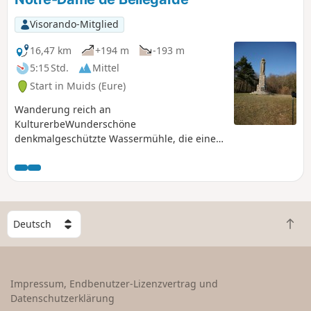
Visorando-Mitglied
16,47 km
+194 m
-193 m
5:15 Std.
Mittel
Start in Muids (Eure)
Wanderung reich an
KulturerbeWunderschöne
denkmalgeschützte Wassermühle, die einen
Seitenarm der Seine überspannt.Der Felsen
Roche à Tête d'Homme weist den Weg zum
Aussichtspunkt Notre-Dame de Bellegarde,
der auf einem Felsvorsprung liegt und einen
herrlichen Blick auf eine der schönsten
W
Schleifen der Seine bietet, insbesondere auf
Z
ä
das Château Gaillard auf dem
u
h
gegenüberliegenden Hügel.Beeindruckende
r
l
Kirche romanischen Ursprungs mit einem
ü
e
Impressum, Endbenutzer-Lizenzvertrag und
Turm mit Schießscharten.Wunderschönes
c
e
Datenschutzerklärung
Anwesen am Schloss Les Buspins.Imposante
k
i