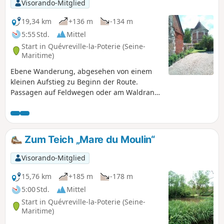
Visorando-Mitglied
Mühlen von Romilly-sur-Andelle.
19,34 km
+136 m
-134 m
5:55 Std.
Mittel
Start in Quévreville-la-Poterie (Seine-
Maritime)
Ebene Wanderung, abgesehen von einem
kleinen Aufstieg zu Beginn der Route.
Passagen auf Feldwegen oder am Waldrand.
Ein kurzer Spaziergang durch den Wald und
das Durchqueren von Dörfern machen diese
Wanderung sehr angenehm.
Zum Teich „Mare du Moulin“
Visorando-Mitglied
15,76 km
+185 m
-178 m
5:00 Std.
Mittel
Start in Quévreville-la-Poterie (Seine-
Maritime)