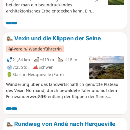
bei der man ein beeindruckendes
architektonisches Erbe entdecken kann. Ein
Spaziergang am Ufer der Seine mit beruhigender
Atmosphäre, bevor man die Hügel von Vauvray
erreicht, die schöne Ausblicke bieten.
Vexin und die Klippen der Seine
Verein/ Wanderführer/in
21,84 km
+419 m
-418 m
7:25 Std.
Schwer
Start in Heuqueville (Eure)
Wanderung über das landwirtschaftlich genutzte Plateau
des Vexin Normand, durch bewaldete Täler und auf dem
FernwanderwegGR® entlang der Klippen der Seine,
herrlicher Ausblick auf das Seine-Tal.
Rundweg von Andé nach Herqueville