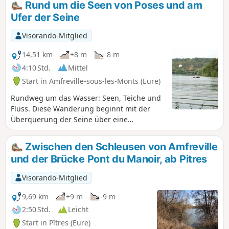
Rund um die Seen von Poses und am
Ufer der Seine
Visorando-Mitglied
14,51 km
+8 m
-8 m
4:10 Std.
Mittel
Start in Amfreville-sous-les-Monts (Eure)
Rundweg um das Wasser: Seen, Teiche und
Fluss. Diese Wanderung beginnt mit der
Überquerung der Seine über eine
Fußgängerbrücke, die über die Schleusen
und den Staudamm von Poses führt.
Zwischen den Schleusen von Amfreville
Anschließend umrundet sie den Lac des
und der Brücke Pont du Manoir, ab Pitres
Deux Amants und den Lac du Mesnil, wo
zahlreiche Vögel, darunter Schwimmvögel,
Visorando-Mitglied
den Charme dieser Seenlandschaft
vervollständigen. Der Rückweg am Ufer der
9,69 km
+9 m
-9 m
Seine führt an prächtigen Häusern aus
2:50 Std.
Leicht
lokalem Stein vorbei und bietet einen Blick
Start in Pîtres (Eure)
auf die Kreidefelsen.