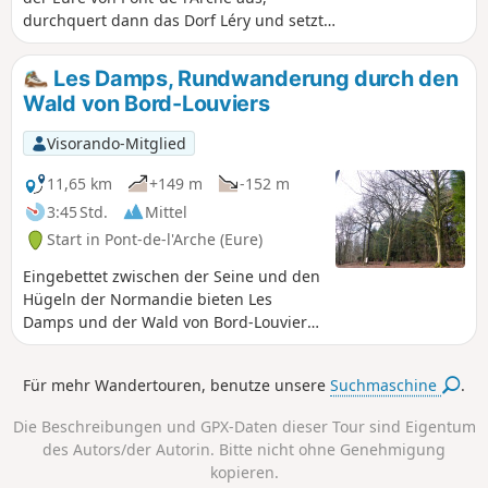
durchquert dann das Dorf Léry und setzt
sich im Wald von Bord fort. Sie kehrt über
Les Damps zurück und bietet die
Les Damps, Rundwanderung durch den
Möglichkeit, anschließend das charmante
Wald von Bord-Louviers
Städtchen Pont-de-l'Arche zu besuchen. Bitte
beachten Sie, dass diese Wanderung bei
Visorando-Mitglied
Hochwasser teilweise unbegehbar ist.
11,65 km
+149 m
-152 m
3:45 Std.
Mittel
Start in Pont-de-l'Arche (Eure)
Eingebettet zwischen der Seine und den
Hügeln der Normandie bieten Les
Damps und der Wald von Bord-Louviers
einen idealen Rahmen für eine
Wanderung in der Natur. Mit seinen
Für mehr Wandertouren, benutze unsere
Suchmaschine
.
Waldwegen, ruhigen Aussichtspunkten
und der Atmosphäre des Waldes lädt
Die Beschreibungen und GPX-Daten dieser Tour sind Eigentum
dieser Weg zum Entspannen und
des Autors/der Autorin. Bitte nicht ohne Genehmigung
Entdecken eines geschützten
kopieren.
Naturerbes ein. Eine perfekte