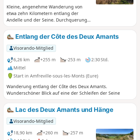
Kleine, angenehme Wanderung von
etwa zehn Kilometern entlang der
Andelle und der Seine. Durchquerung
des Freizeit- und Erholungszentrums
von Léry Poses und am Ufer von
Entlang der Côte des Deux Amants
Biotropica.
Visorando-Mitglied
6,26 km
+255 m
-253 m
2:30 Std.
Mittel
Start in Amfreville-sous-les-Monts (Eure)
Wanderung entlang der Côte des Deux Amants.
Wunderschöner Blick auf eine der Schleifen der Seine
Lac des Deux Amants und Hänge
Visorando-Mitglied
18,90 km
+260 m
-257 m