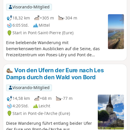
am Bahnhof von Val-de-Reuil (Linie Paris-
Visorando-Mitglied
Rouen-Le Havre). Ideal für Wanderer ohne
Auto.
18,32 km
+305 m
-304 m
6:05 Std.
Mittel
Start in Pont-Saint-Pierre (Eure)
Eine belebende Wanderung mit
bemerkenswerten Ausblicken auf die Seine, das
Freizeitzentrum von Poses-Léry und Pont de
l'Arche. Vorbei an drei Schlössern aus dem 17.
Jahrhundert: dem Herrenhaus von Senneville,
Von den Ufern der Eure nach Les
dem Herrenhaus von Canteloup und dem Schloss
Damps durch den Wald von Bord
der zwei Liebenden, Schauplatz der Legende von
Raoul de Bonnemare und Mathilde. Spaziergang
Visorando-Mitglied
entlang der Seine über 1500 m. Abschließender
Spaziergang entlang der Andelle und den
14,58 km
+68 m
-77 m
Mühlen von Romilly-sur-Andelle.
4:20 Std.
Leicht
Start in Pont-de-l'Arche (Eure)
Diese Wanderung führt entlang beider Ufer
der Eure von Pont-de-l'Arche aus,