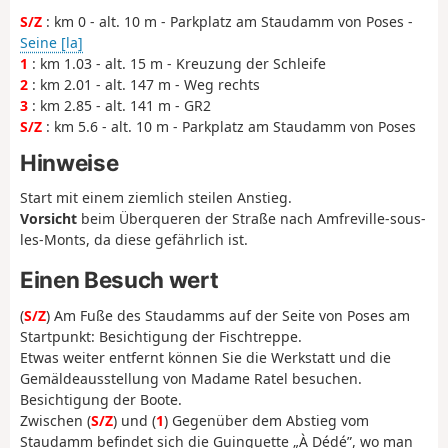
S/Z
: km 0 - alt. 10 m - Parkplatz am Staudamm von Poses -
Seine [la]
1
: km 1.03 - alt. 15 m - Kreuzung der Schleife
2
: km 2.01 - alt. 147 m - Weg rechts
3
: km 2.85 - alt. 141 m - GR2
S/Z
: km 5.6 - alt. 10 m - Parkplatz am Staudamm von Poses
Hinweise
Start mit einem ziemlich steilen Anstieg.
Vorsicht
beim Überqueren der Straße nach Amfreville-sous-
les-Monts, da diese gefährlich ist.
Einen Besuch wert
(
S/Z
) Am Fuße des Staudamms auf der Seite von Poses am
Startpunkt: Besichtigung der Fischtreppe.
Etwas weiter entfernt können Sie die Werkstatt und die
Gemäldeausstellung von Madame Ratel besuchen.
Besichtigung der Boote.
Zwischen (
S/Z
) und (
1
) Gegenüber dem Abstieg vom
Staudamm befindet sich die Guinguette „À Dédé”, wo man