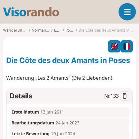
V
T
i
o
s
g
o
Wanderungen
Normandie
Eure
Poses
Die Côte des deux Amants in Poses
g
r
l
a
e
n
n
d
Die Côte des deux Amants in Poses
a
o
v
i
Wanderung „Les 2 Amants” (Die 2 Liebenden).
g
a
t
Details
Nr.
133
i
o
Erstelldatum
13 Jan 2011
n
Bearbeitungsdatum
24 Jan 2023
Letzte Bewertung
10 Jun 2024