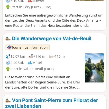
6:10 Std.
Schwer
Start in Léry (Eure) (Eure)
Entdecken Sie eine außergewöhnliche Wanderung rund um
den Lac des Deux Amants und die Côte des Deux Amants –
eine Route, die Sie in das Herz bezaubernder und
abwechslungsreicher Landschaften entführt. Lassen Sie
sich schon am Morgen von der Ruhe des Seewassers
Die Wanderwege von Val-de-Reuil
verzaubern, in dem sich die ersten Strahlen des Tages
spiegeln. Der Weg führt Sie anschließend zur Seine, wo
Tourismusinformation
eine Fußgängerbrücke über den Staudamm und die
Schleuse einen einzigartigen Blick auf den Fluss bietet.
15,07 km
+116 m
-116 m
Beim Aufstieg auf die „Côte des Deux Amants“ erwarten Sie
4:40 Std.
Mittel
atemberaubende Ausblicke auf das Seine-Tal und den See.
Start in Val-de-Reuil (Eure)
Die Route setzt sich am Hang fort und bietet hinter jeder
Kurve spektakuläre Ausblicke. Schließlich wird der Rückweg
Diese Wanderung bietet eine Vielfalt an
über den schattigen und beschaulichen Treidelpfad
Landschaften der Region Seine-Eure. Die Ufer
entlang des Seineufers eine wahre Erfrischung sein. Diese
der Eure, alte Dörfer und die moderne Stadt
Wanderung zwischen unberührter Natur und Geschichte ist
Val-de-Reuil. In der Nähe des Staatswaldes
ein absolutes Muss für alle, die weite Landschaften und
von Bord-Louviers wandern Sie auf
Von Pont Saint-Pierre zum Priorat der
schöne Entdeckungen lieben.
Waldwegen durch 4500 ha Laub- und
zwei Liebenden
Nadelwald. Der Ausgangspunkt befindet sich