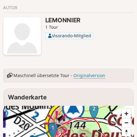
Wanderung, um dem Alltag zu
AUTOR
entfliehen und die Ruhe der Region zu
genießen.
LEMONNIER
1 Tour
Visorando-Mitglied
Maschinell übersetzte Tour -
Originalversion
Wanderkarte
2
1