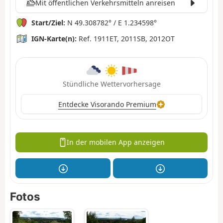
Mit öffentlichen Verkehrsmitteln anreisen
Start/Ziel:
N 49.308782° / E 1.234598°
IGN-Karte(n):
Ref. 1911ET, 2011SB, 2012OT
Stündliche Wettervorhersage
Entdecke Visorando Premium
In der mobilen App anzeigen
Fotos