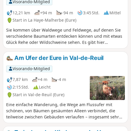
Visorando-Mitglied
12,21 km
+94 m
-94 m
3:45 Std.
Mittel
Start in La Haye-Malherbe (Eure)
Sie kommen über Waldwege und Feldwege, auf denen Sie
verschiedene Baumarten entdecken können und mit etwas
Glück Rehe oder Wildschweine sehen. Es gibt hier
zahlreiche Vögel. Achten Sie auf die Jagdsaison.
Am Ufer der Eure in Val-de-Reuil
Visorando-Mitglied
7,87 km
+4 m
-4 m
2:15 Std.
Leicht
Start in Val-de-Reuil (Eure)
Eine einfache Wanderung, die Wege am Flussufer mit
schönen, von Bäumen gesäumten Alleen verbindet, die
teilweise zwischen Gebäuden verlaufen – insgesamt sehr
angenehm.