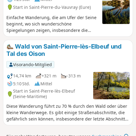
Start in Saint-Pierre-du-Vauvray (Eure)
Einfache Wanderung, die am Ufer der Seine
beginnt, wo sich wunderschöne
Spiegelungen zeigen, insbesondere die
typische Brücke von Saint-Pierre-du-Vauvray.
Anschließend führt ein sehr leichter Anstieg
Wald von Saint-Pierre-lès-Elbeuf und
in den Wald, von wo aus man das Dorf
Tal des Oison
Heudebouville und dann das herrliche
Panorama von Vironvay mit den Dörfern,
Visorando-Mitglied
Hügeln, der Brücke, Château-Gaillard, den
Mäandern der Seine usw. entdecken kann.
14,74 km
+321 m
-313 m
Auf dieser Strecke bieten sich dem
5:10 Std.
Mittel
Betrachter, der sich Zeit nehmen möchte,
Start in Saint-Pierre-lès-Elbeuf
häufig kleine Panoramablicke.
(Seine-Maritime)
Diese Wanderung führt zu 70 % durch den Wald oder über
kleine Wanderwege. Es gibt einige Straßenabschnitte, die
gefährlich sein können, insbesondere der letzte Abschnitt
auf Höhe von Valanglier. Man beginnt mit einem Blick auf
Elbeuf und das Seine-Tal und endet mit einem Blick auf das