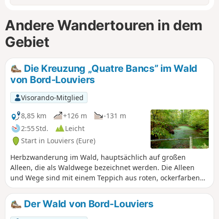
Andere Wandertouren in dem
Gebiet
Die Kreuzung „Quatre Bancs” im Wald
von Bord-Louviers
Visorando-Mitglied
8,85 km
+126 m
-131 m
2:55 Std.
Leicht
Start in Louviers (Eure)
Herbzwanderung im Wald, hauptsächlich auf großen
Alleen, die als Waldwege bezeichnet werden. Die Alleen
und Wege sind mit einem Teppich aus roten, ockerfarbenen
und goldenen Blättern bedeckt. Die Luft ist kühler, ideal
zum Wandern, und duftet nach feuchter Erde, Pilzen und
Der Wald von Bord-Louviers
Holz.