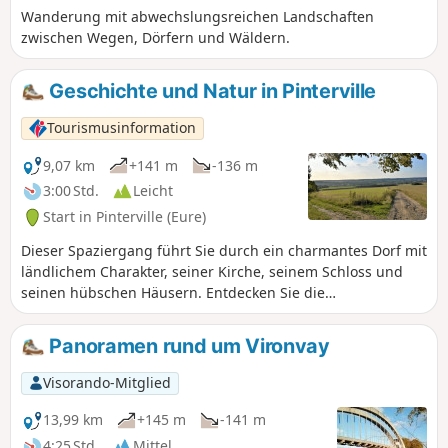
Wanderung mit abwechslungsreichen Landschaften
zwischen Wegen, Dörfern und Wäldern.
Geschichte und Natur in Pinterville
Tourismusinformation
9,07 km
+141 m
-136 m
3:00 Std.
Leicht
Start in Pinterville (Eure)
Dieser Spaziergang führt Sie durch ein charmantes Dorf mit
ländlichem Charakter, seiner Kirche, seinem Schloss und
seinen hübschen Häusern. Entdecken Sie die
bezaubernden Ebenen, Hügel und Wälder und
fotografieren Sie die Fauna und Flora des Unterholzes und
Panoramen rund um Vironvay
die Vielzahl an wilden Orchideen, die in den Gräben am
Waldrand wachsen.
Visorando-Mitglied
13,99 km
+145 m
-141 m
4:25 Std.
Mittel