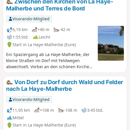
Zwischen den Kirchen von La Haye-
Malherbe und Terres de Bord
Visorando-Mitglied
6,19 km
+40 m
-42 m
1:55 Std.
Leicht
Start in La Haye-Malherbe (Eure)
Ein Spaziergang ab La Haye-Malherbe, der
kleine Straßen im Dorf mit Feldwegen
abwechselt. Vorbei an den schönen Kirchen
von La Haye-Malherbe und Montaure, dem
neuen Terres de Bord.
Von Dorf zu Dorf durch Wald und Felder
nach La Haye-Malherbe
Visorando-Mitglied
11,95 km
+108 m
-108 m
3:45 Std.
Mittel
Start in La Haye-Malherbe (Eure)