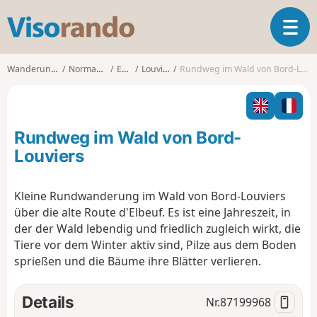
V
T
i
o
s
g
o
Wanderungen
Normandie
Eure
Louviers
Rundweg im Wald von Bord-Louviers
g
r
l
a
e
n
n
d
Rundweg im Wald von Bord-
a
o
v
Louviers
i
g
Kleine Rundwanderung im Wald von Bord-Louviers
a
über die alte Route d'Elbeuf. Es ist eine Jahreszeit, in
t
i
der der Wald lebendig und friedlich zugleich wirkt, die
o
Tiere vor dem Winter aktiv sind, Pilze aus dem Boden
n
sprießen und die Bäume ihre Blätter verlieren.
Details
Nr.
87199968