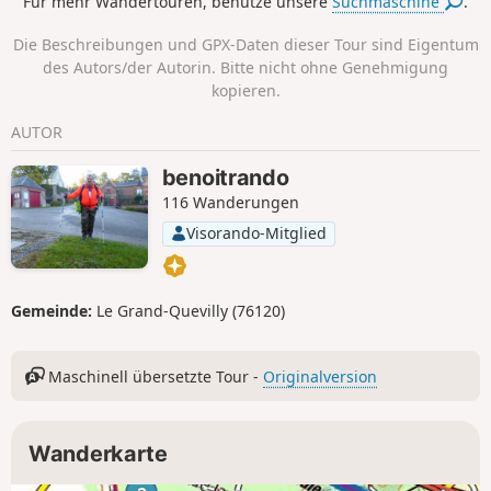
Für mehr Wandertouren, benutze unsere
Suchmaschine
.
kleine Tal des Oison. Es gibt keine Wegmarkierungen.
Die Beschreibungen und GPX-Daten dieser Tour sind Eigentum
des Autors/der Autorin. Bitte nicht ohne Genehmigung
kopieren.
AUTOR
benoitrando
116 Wanderungen
Visorando-Mitglied
Gemeinde:
Le Grand-Quevilly (76120)
Maschinell übersetzte Tour -
Originalversion
Wanderkarte