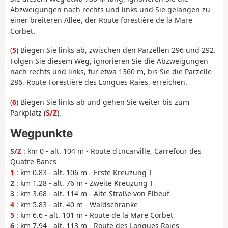
Abzweigungen nach rechts und links und Sie gelangen zu
einer breiteren Allee, der Route forestière de la Mare
Corbet.
(
5
) Biegen Sie links ab, zwischen den Parzellen 296 und 292.
Folgen Sie diesem Weg, ignorieren Sie die Abzweigungen
nach rechts und links, für etwa 1360 m, bis Sie die Parzelle
286, Route Forestière des Longues Raies, erreichen.
(
6
) Biegen Sie links ab und gehen Sie weiter bis zum
Parkplatz (
S/Z
).
Wegpunkte
S/Z
: km 0 - alt. 104 m - Route d'Incarville, Carrefour des
Quatre Bancs
1
: km 0.83 - alt. 106 m - Erste Kreuzung T
2
: km 1.28 - alt. 76 m - Zweite Kreuzung T
3
: km 3.68 - alt. 114 m - Alte Straße von Elbeuf
4
: km 5.83 - alt. 40 m - Waldschranke
5
: km 6.6 - alt. 101 m - Route de la Mare Corbet
6
: km 7.94 - alt. 113 m - Route des Longues Raies