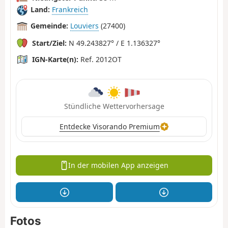
Land:
Frankreich
Gemeinde:
Louviers
(27400)
Start/Ziel:
N 49.243827° / E 1.136327°
IGN-Karte(n):
Ref. 2012OT
Stündliche Wettervorhersage
Entdecke Visorando Premium
In der mobilen App anzeigen
Fotos