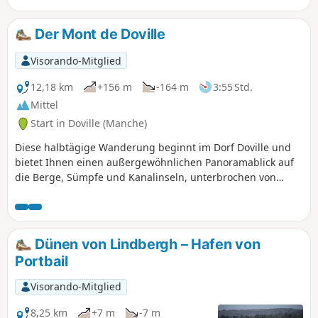
Der Mont de Doville
Visorando-Mitglied
12,18 km
+156 m
-164 m
3:55 Std.
Mittel
Start in Doville (Manche)
Diese halbtägige Wanderung beginnt im Dorf Doville und
bietet Ihnen einen außergewöhnlichen Panoramablick auf
die Berge, Sümpfe und Kanalinseln, unterbrochen von
Abschnitten auf Waldwegen und einer großen Hochebene
mit kargen, mit Ginster bewachsenen Heiden.
Dünen von Lindbergh – Hafen von
Portbail
Visorando-Mitglied
8,25 km
+7 m
-7 m