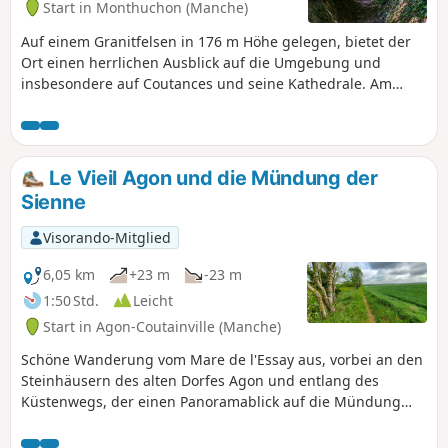
Start in Monthuchon (Manche)
Auf einem Granitfelsen in 176 m Höhe gelegen, bietet der
Ort einen herrlichen Ausblick auf die Umgebung und
insbesondere auf Coutances und seine Kathedrale. Am
Abend kann man bei klarem Wetter sieben Leuchttürme
erkennen.
Le Vieil Agon und die Mündung der
Sienne
Visorando-Mitglied
6,05 km
+23 m
-23 m
1:50 Std.
Leicht
Start in Agon-Coutainville (Manche)
Schöne Wanderung vom Mare de l'Essay aus, vorbei an den
Steinhäusern des alten Dorfes Agon und entlang des
Küstenwegs, der einen Panoramablick auf die Mündung
der Sienne oder den Hafen von Regnéville bietet.