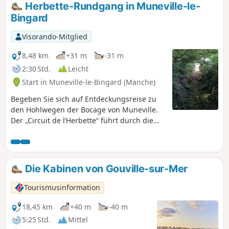
Herbette-Rundgang in Muneville-le-
Bingard
Visorando-Mitglied
8,48 km
+31 m
-31 m
2:30 Std.
Leicht
Start in Muneville-le-Bingard (Manche)
Begeben Sie sich auf Entdeckungsreise zu
den Hohlwegen der Bocage von Muneville.
Der „Circuit de l’Herbette“ führt durch die
Bocage über zahlreiche Hohlwege und
durchquert Wiesen- und Heidelandschaften.
Ein Teil der Hohlwege wurde 2021 und 2022
von den Freiwilligen des Vereins „Bocage et
Die Kabinen von Gouville-sur-Mer
Patrimoine Munevillais“ wiedereröffnet.
Tourismusinformation
18,45 km
+40 m
-40 m
5:25 Std.
Mittel