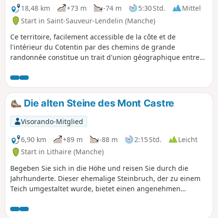
18,48 km
+73 m
-74 m
5:30 Std.
Mittel
Start in Saint-Sauveur-Lendelin (Manche)
Ce territoire, facilement accessible de la côte et de
l'intérieur du Cotentin par des chemins de grande
randonnée constitue un trait d'union géographique entre
Saint-Lô, la capitale du cheval et Coutances, Pays d'art et
d'Histoire. C'est un territoire vallonné qui comprend de
nombreuses zones humides (marais). Il est traversé par la
voie romaine (D 535) qui reliait Abrincae, nom romain
Die alten Steine des Mont Castre
d'Avranches et Alauna, Valognes.
Visorando-Mitglied
6,90 km
+89 m
-88 m
2:15 Std.
Leicht
Start in Lithaire (Manche)
Begeben Sie sich in die Höhe und reisen Sie durch die
Jahrhunderte. Dieser ehemalige Steinbruch, der zu einem
Teich umgestaltet wurde, bietet einen angenehmen
Spaziergang im Herzen der Bocage-Landschaft. Sie werden
über die ehemaligen Eisenbahnschienen, die Grünen