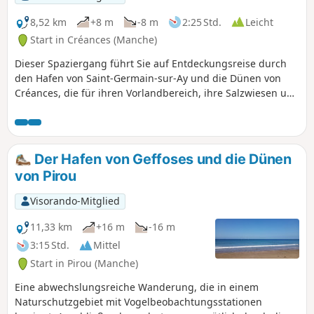
8,52 km
+8 m
-8 m
2:25 Std.
Leicht
Start in Créances (Manche)
Dieser Spaziergang führt Sie auf Entdeckungsreise durch
den Hafen von Saint-Germain-sur-Ay und die Dünen von
Créances, die für ihren Vorlandbereich, ihre Salzwiesen und
ihre „mielles“ bekannt sind – Gemüsegärten, die sich in den
Sanddünen verstecken.
Der Hafen von Geffoses und die Dünen
von Pirou
Visorando-Mitglied
11,33 km
+16 m
-16 m
3:15 Std.
Mittel
Start in Pirou (Manche)
Eine abwechslungsreiche Wanderung, die in einem
Naturschutzgebiet mit Vogelbeobachtungsstationen