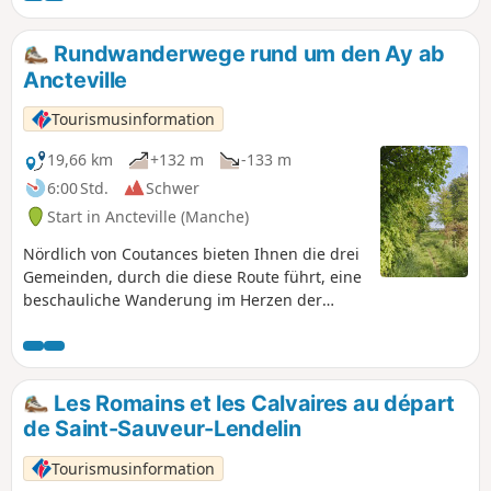
wieder geöffnet. Die Pflege einiger Wege
wird von Freiwilligen je nach Verfügbarkeit
Rundwanderwege rund um den Ay ab
übernommen, sodass das Gras zu
Ancteville
bestimmten Jahreszeiten etwas hoch sein
kann.
Tourismusinformation
19,66 km
+132 m
-133 m
6:00 Std.
Schwer
Start in Ancteville (Manche)
Nördlich von Coutances bieten Ihnen die drei
Gemeinden, durch die diese Route führt, eine
beschauliche Wanderung im Herzen der
Bocage-Landschaft.
Les Romains et les Calvaires au départ
de Saint-Sauveur-Lendelin
Tourismusinformation