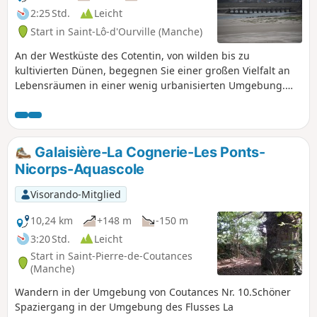
2:25 Std.
Leicht
Start in Saint-Lô-d'Ourville (Manche)
An der Westküste des Cotentin, von wilden bis zu
kultivierten Dünen, begegnen Sie einer großen Vielfalt an
Lebensräumen in einer wenig urbanisierten Umgebung.
Am Rande der Düne, mit Blick auf den Hafen von Portbail,
bietet Ihnen der Weg eine herrliche Landschaft.
Galaisière-La Cognerie-Les Ponts-
Nicorps-Aquascole
Visorando-Mitglied
10,24 km
+148 m
-150 m
3:20 Std.
Leicht
Start in Saint-Pierre-de-Coutances
(Manche)
Wandern in der Umgebung von Coutances Nr. 10.Schöner
Spaziergang in der Umgebung des Flusses La