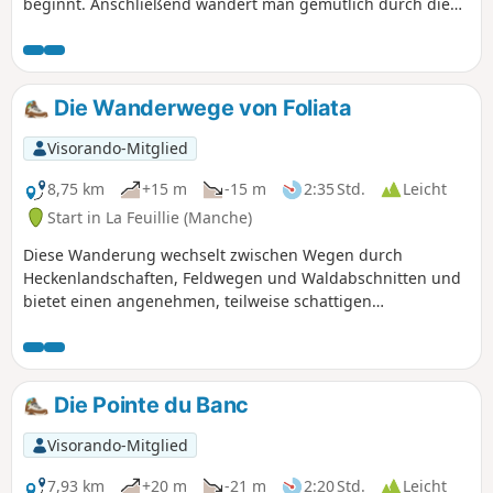
beginnt. Anschließend wandert man gemütlich durch die
Landschaft, meist auf schattigen Wegen. Das Ende der
Wanderung verläuft am Meer und auf den Dünen, die es
überragen.
Die Wanderwege von Foliata
Visorando-Mitglied
8,75 km
+15 m
-15 m
2:35 Std.
Leicht
Start in La Feuillie (Manche)
Diese Wanderung wechselt zwischen Wegen durch
Heckenlandschaften, Feldwegen und Waldabschnitten und
bietet einen angenehmen, teilweise schattigen
Spaziergang, ideal im Sommer. Der letzte, kürzlich
angelegte Weg führt zum See und bietet einen schönen
Blick auf die Feuchtgebiete und die Kirche von La Feuillie.
Die Pointe du Banc
Visorando-Mitglied
7,93 km
+20 m
-21 m
2:20 Std.
Leicht