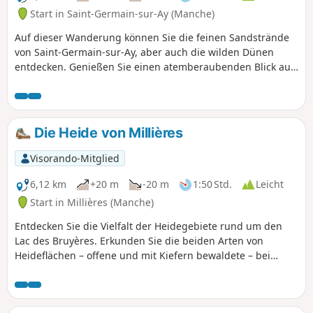
Start in Saint-Germain-sur-Ay (Manche)
Auf dieser Wanderung können Sie die feinen Sandstrände
von Saint-Germain-sur-Ay, aber auch die wilden Dünen
entdecken. Genießen Sie einen atemberaubenden Blick auf
den Hafen.
Die Heide von Millières
Visorando-Mitglied
6,12 km
+20 m
-20 m
1:50 Std.
Leicht
Start in Millières (Manche)
Entdecken Sie die Vielfalt der Heidegebiete rund um den
Lac des Bruyères. Erkunden Sie die beiden Arten von
Heideflächen – offene und mit Kiefern bewaldete – bei
einem Spaziergang um diese ehemalige Sandgrube, die
heute ein Ausflugsziel für Familien ist.