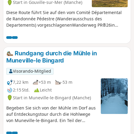
Start in Gouville-sur-Mer (Manche)
Diese Route führt Sie auf den vom Comité Départemental
de Randonnée Pédestre (Wanderausschuss des
Departements) vorgeschlagenenWanderweg PR®26in
Gouville-sur-Mer. Sie können damit die Küste sowie sehr
schöne Wege durch die Bocage-Landschaft erkunden.
Rundgang durch die Mühle in
Muneville-le Bingard
Visorando-Mitglied
7,22 km
+53 m
-53 m
2:15 Std.
Leicht
Start in Muneville-le-Bingard (Manche)
Begeben Sie sich von der Mühle im Dorf aus
auf Entdeckungstour durch die Hohlwege
von Muneville-le-Bingard. Ein Teil der
Hohlwege wurde 2024 von Freiwilligen des
Vereins „Bocage et Patrimoine Munevillais”