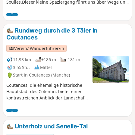
Soulles.Dieser kleine Spaziergang führt uns über Wege und
kleine Gemeinde- oder Departementsstraßen auf eine Reise
durch das Tal und die Hänge eines der drei Flüsse von
Coutances, La Soulles, in den Gemeinden südöstlich von
Coutances.Die Route führt an sehr schönen Häusern aus
Rundweg durch die 3 Täler in
regionalem Naturstein (oder Nebengebäuden ehemaliger
Coutances
Bauernhöfe) vorbei.
Verein/ Wanderführer/in
11,93 km
+186 m
-181 m
3:55 Std.
Mittel
Start in Coutances (Manche)
Coutances, die ehemalige historische
Hauptstadt des Cotentin, bietet einen
kontrastreichen Anblick der Landschaft
fast mitten in der Stadt. Diese
Wanderung führt durch die
unmittelbare Umgebung der Stadt,
durch die drei sie umgebenden Täler
Unterholz und Senelle-Tal
mit ihren jeweils etwas trägen Flüssen.