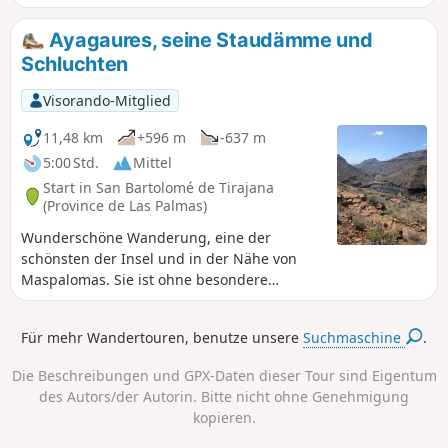
Aussichtspunkte auf die Bergdörfer (darunter
Teror), auf den Ozean und vorbei an
Ayagaures, seine Staudämme und
Höhlenwohnungen. Ein kleiner Tipp: Vorsicht
Schluchten
vor den Dornen, wenn Sie sich entschließen, die
Kaktusfeigen zu probieren!
Visorando-Mitglied
11,48 km
+596 m
-637 m
5:00 Std.
Mittel
Start in San Bartolomé de Tirajana
(Province de Las Palmas)
Wunderschöne Wanderung, eine der
schönsten der Insel und in der Nähe von
Maspalomas. Sie ist ohne besondere
Schwierigkeiten zugänglich. Der Weg ist
einfach zu folgen und bietet entlang der
Für mehr Wandertouren, benutze unsere
Suchmaschine
.
gesamten Strecke herrliche Ausblicke. Die
Landschaften sind beeindruckend und
Die Beschreibungen und GPX-Daten dieser Tour sind Eigentum
erinnern stellenweise an den Grand Canyon.
des Autors/der Autorin. Bitte nicht ohne Genehmigung
Von oben werden Sie die beiden Staudämme
kopieren.
zu schätzen wissen! Eine spektakuläre
Wanderung, ideal, um eine auf der Insel