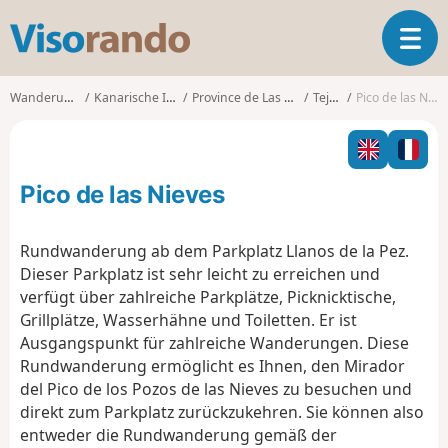
V
T
i
o
s
g
o
Wanderungen
Kanarische Inseln
Province de Las Palmas
Tejeda
Pico de las Nieves
g
r
l
a
e
n
n
d
Pico de las Nieves
a
o
v
i
Rundwanderung ab dem Parkplatz Llanos de la Pez.
g
Dieser Parkplatz ist sehr leicht zu erreichen und
a
verfügt über zahlreiche Parkplätze, Picknicktische,
t
Grillplätze, Wasserhähne und Toiletten. Er ist
i
o
Ausgangspunkt für zahlreiche Wanderungen. Diese
n
Rundwanderung ermöglicht es Ihnen, den Mirador
del Pico de los Pozos de las Nieves zu besuchen und
direkt zum Parkplatz zurückzukehren. Sie können also
entweder die Rundwanderung gemäß der