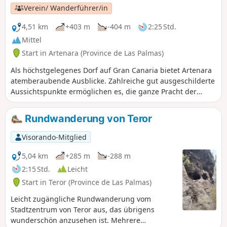
Verein/ Wanderführer/in
4,51 km
+403 m
-404 m
2:25 Std.
Mittel
Start in Artenara (Province de Las Palmas)
Als höchstgelegenes Dorf auf Gran Canaria bietet Artenara
atemberaubende Ausblicke. Zahlreiche gut ausgeschilderte
Aussichtspunkte ermöglichen es, die ganze Pracht der
Landschaft zu genießen. Artenara ist auch für seine Höhlen
bekannt, die Einblicke in eine sehr alte Vergangenheit
Rundwanderung von Teror
gewähren; einige dieser Höhlen wurden zu Gästezimmern
umgebaut. Unbedingt sehenswert.
Visorando-Mitglied
5,04 km
+285 m
-288 m
2:15 Std.
Leicht
Start in Teror (Province de Las Palmas)
Leicht zugängliche Rundwanderung vom
Stadtzentrum von Teror aus, das übrigens
wunderschön anzusehen ist. Mehrere