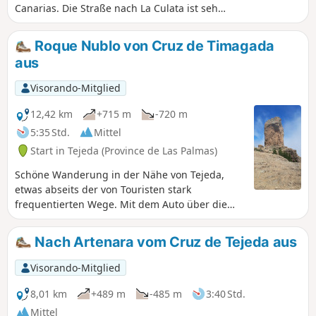
Canarias. Die Straße nach La Culata ist sehr
schön, aber schmal und kurvenreich. Hupen
Sie in den Kurven.
Roque Nublo von Cruz de Timagada
aus
Visorando-Mitglied
12,42 km
+715 m
-720 m
5:35 Std.
Mittel
Start in Tejeda (Province de Las Palmas)
Schöne Wanderung in der Nähe von Tejeda,
etwas abseits der von Touristen stark
frequentierten Wege. Mit dem Auto über die
GC-60 erreichbar; am Mirador Cruz de
Timagada gibt es einen kleinen Parkplatz, auf
Nach Artenara vom Cruz de Tejeda aus
dem man parken kann. Auf dieser Route
entdecken Sie beim Aufstieg zum Roque de
Visorando-Mitglied
Nublode wunderschöne Ausblicke auf Teneriffa
auf der einen Seite und Fuerteventura auf der
8,01 km
+489 m
-485 m
3:40 Std.
anderen Seite.
Mittel