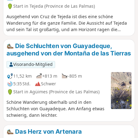
Start in Tejeda (Province de Las Palmas)
Ausgehend von Cruz de Tejeda ist dies eine schöne
Wanderung für die ganze Familie. Die Aussicht auf Tejeda
und sein Tal ist großartig, und am Horizont ragen die
markanten Gipfel des Roque Nubio und des Roque
Bentayga empor.
Die Schluchten von Guayadeque,
ausgehend von der Montaña de las Tierras
Visorando-Mitglied
11,52 km
+813 m
-805 m
5:35 Std.
Schwer
Start in Agüimes (Province de Las Palmas)
Schöne Wanderung oberhalb und in den
Schluchten von Guayadeque. Am Anfang etwas
schwierig, dann leichter.
Das Herz von Artenara