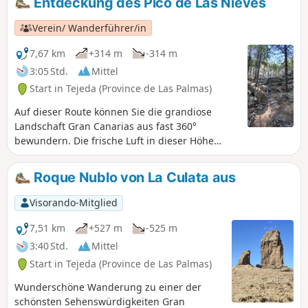
Entdeckung des Pico de Las Nieves
Verein/ Wanderführer/in
7,67 km
+314 m
-314 m
3:05 Std.
Mittel
Start in Tejeda (Province de Las Palmas)
Auf dieser Route können Sie die grandiose
Landschaft Gran Canarias aus fast 360°
bewundern. Die frische Luft in dieser Höhe
ermöglicht eine ruhige Wanderung, bei der sich
Unterholz und Vulkangebiete mit herrlichen
Roque Nublo von La Culata aus
Ausblicken abwechseln.
Visorando-Mitglied
7,51 km
+527 m
-525 m
3:40 Std.
Mittel
Start in Tejeda (Province de Las Palmas)
Wunderschöne Wanderung zu einer der
schönsten Sehenswürdigkeiten Gran