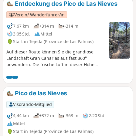
Entdeckung des Pico de Las Nieves
Verein/ Wanderführer/in
7,67 km
+314 m
-314 m
3:05 Std.
Mittel
Start in Tejeda (Province de Las Palmas)
Auf dieser Route können Sie die grandiose
Landschaft Gran Canarias aus fast 360°
bewundern. Die frische Luft in dieser Höhe
ermöglicht eine ruhige Wanderung, bei der sich
Unterholz und Vulkangebiete mit herrlichen
Ausblicken abwechseln.
Pico de las Nieves
Visorando-Mitglied
4,44 km
+372 m
-363 m
2:20 Std.
Mittel
Start in Tejeda (Province de Las Palmas)