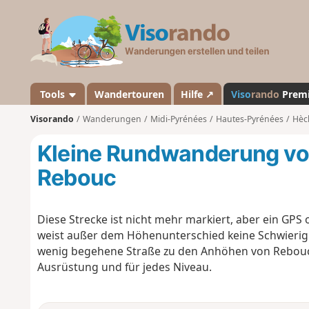
V
i
s
o
r
a
Tools
Wandertouren
Hilfe ↗
Viso
rando
Prem
n
Visorando
Wanderungen
Midi-Pyrénées
Hautes-Pyrénées
Hèc
d
o
Kleine Rundwanderung vo
Rebouc
Diese Strecke ist nicht mehr markiert, aber ein GPS 
weist außer dem Höhenunterschied keine Schwierigkei
wenig begehene Straße zu den Anhöhen von Rebouc.
Ausrüstung und für jedes Niveau.