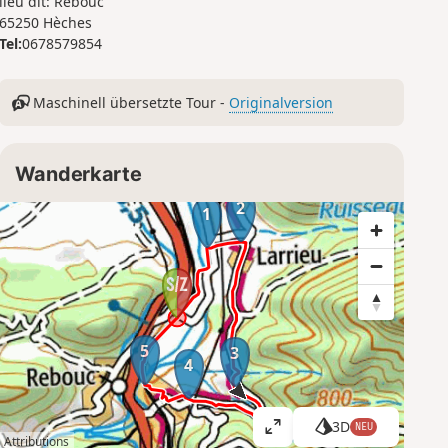
lieu dit: Rebouc
65250 Hèches
Tel:
0678579854
Maschinell übersetzte Tour -
Originalversion
Wanderkarte
2
1
5
3
4
3D
NEU
K
Attributions