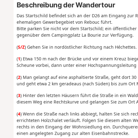
Beschreibung der Wandertour
Das Startschild befindet sich an der D26 am Eingang zur 
ehemaligen Gewerbegebiet von Rebouc führt.
Bitte parken Sie nicht vor dem Startschild; ein öffentlich
gegenüber dem Campingplatz La Bourie zur Verfügung.
(
S/Z
) Gehen Sie in nordöstlicher Richtung nach Héchettes.
(
1
) Etwa 150 m nach der Brücke und vor einem Kreuz biegen
Scheune vorbei, dann unter einer Hochspannungsleitung 
(
2
) Man gelangt auf eine asphaltierte Straße, geht dort 3
und geht etwa 2 km geradeaus (nach Süden) bis zum Ort 
(
3
) Hinter den letzten Häusern führt die Straße in ein Wa
diesem Weg eine Rechtskurve und gelangen Sie zum Ort A
(
4
) Wenn die Straße nach links abbiegt, halten Sie sich r
errichteten Holzchalet verläuft. Folgen Sie diesem alten W
rechts in den Eingang der Wohnsiedlung ein. Durchquere
einen angelegten Zugang zur alten Eisenbahnstrecke.