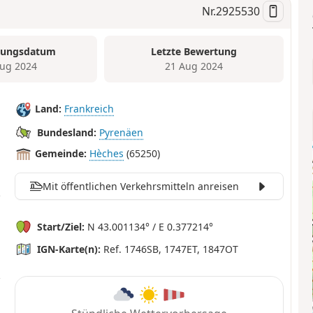
Nr.
2925530
tungsdatum
Letzte Bewertung
ug 2024
21 Aug 2024
Land:
Frankreich
Bundesland:
Pyrenäen
Gemeinde:
Hèches
(65250)
Mit öffentlichen Verkehrsmitteln anreisen
Start/Ziel:
N 43.001134° / E 0.377214°
IGN-Karte(n):
Ref. 1746SB, 1747ET, 1847OT