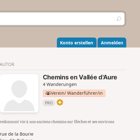
S
u
c
h
e
Konto erstellen
Anmelden
n
AUTOR
Chemins en Vallée d'Aure
4 Wanderungen
Verein/ Wanderführer/in
PRO
redonnont vie à nos anciens chemins sur Hèches et ses environs
rue de la Bourie